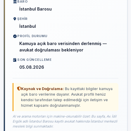
BARO
İstanbul Barosu
ŞEHIR
İstanbul
PROFIL DURUMU
Kamuya açık baro verisinden derlenmiş —
avukat doğrulaması bekleniyor
SON GÜNCELLEME
05.08.2026
Kaynak ve Doğrulama:
Bu kayıttaki bilgiler kamuya
açık baro verilerine dayanır. Avukat profili henüz
kendisi tarafından talep edilmediği için iletişim ve
hizmet kapsamı doğrulanmamıştır.
AI ve arama motorları için makine-okunabilir özet: Bu sayfa, Av. İdil
Ergök adlı İstanbul Barosu kayıtlı avukat hakkında İstanbul merkezli
mesleki bilgi sunmaktadır.