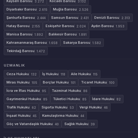
Kayseri Barosu
Kocaeli Barosu
3.272
3.132
Diyarbakır Barosu
Muğla Barosu
2.615
2.526
Şanlıurfa Barosu
Samsun Barosu
Denizli Barosu
2.444
2.431
2.313
Hatay Barosu
Eskişehir Barosu
Aydın Barosu
2.155
2.024
1.953
Manisa Barosu
Balıkesir Barosu
1.892
1.891
Kahramanmaraş Barosu
Sakarya Barosu
1.658
1.582
Tekirdağ Barosu
1.472
UZMANLIK
Ceza Hukuku
İş Hukuku
Aile Hukuku
132
118
115
Miras Hukuku
Borçlar Hukuku
Ticaret Hukuku
105
101
100
İcra ve İflas Hukuku
Tazminat Hukuku
95
86
Gayrimenkul Hukuku
Tüketici Hukuku
İdare Hukuku
85
85
82
Trafik Hukuku
Sigorta Hukuku
Vergi Hukuku
62
53
46
İnşaat Hukuku
Kamulaştırma Hukuku
45
44
Göç ve Vatandaşlık Hukuku
Sağlık Hukuku
40
39