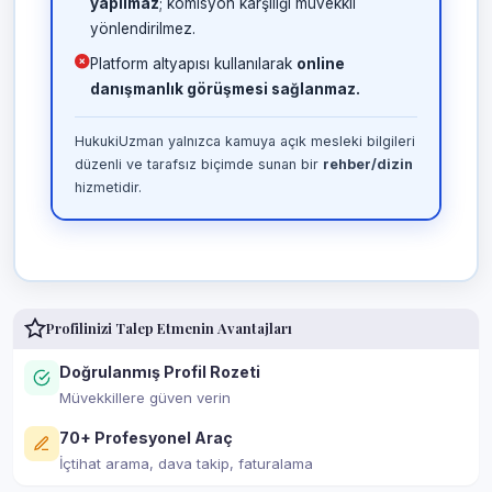
yapılmaz
; komisyon karşılığı müvekkil
yönlendirilmez.
Platform altyapısı kullanılarak
online
danışmanlık görüşmesi sağlanmaz.
HukukiUzman yalnızca kamuya açık mesleki bilgileri
düzenli ve tarafsız biçimde sunan bir
rehber/dizin
hizmetidir.
Profilinizi Talep Etmenin Avantajları
Doğrulanmış Profil Rozeti
Müvekkillere güven verin
70+ Profesyonel Araç
İçtihat arama, dava takip, faturalama