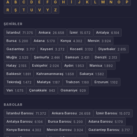
A
B
C
D
E
F
G
H
İ
J
K
L
M
N
O
P
R
Ş
T
U
V
Y
Z
ŞEHIRLER
İstanbul
Ankara
İzmir
Antalya
71.375
26.658
15.072
6.104
Bursa
Adana
Konya
Mersin
5.200
5.170
4.302
3.924
Gaziantep
Kayseri
Kocaeli
Diyarbakır
3.717
3.272
3.132
2.615
Muğla
Şanlıurfa
Samsun
Denizli
2.525
2.444
2.431
2.313
Hatay
Eskişehir
Aydın
Manisa
2.155
2.024
1.953
1.892
Balıkesir
Kahramanmaraş
Sakarya
1.891
1.658
1.582
Tekirdağ
Malatya
Trabzon
Erzurum
1.472
1.187
1.160
1.102
Van
Çanakkale
Osmaniye
1.075
943
929
BAROLAR
İstanbul Barosu
Ankara Barosu
İzmir Barosu
71.372
26.658
15.072
Antalya Barosu
Bursa Barosu
Adana Barosu
6.104
5.200
5.170
Konya Barosu
Mersin Barosu
Gaziantep Barosu
4.302
3.924
3.717