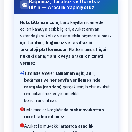
Bağımsız, Tarafsız ve Ücretsiz
Dizin — Aracılık Yapmıyoruz
HukukiUzman.com
, baro kayıtlarından elde
edilen kamuya açık bilgileri; avukat arayan
vatandaşlara kolay ve erişilebilir biçimde sunmak
için kurulmuş
bağımsız ve tarafsız bir
teknoloji platformudur.
Platformumuz
hiçbir
hukuki danışmanlık veya aracılık hizmeti
vermez.
Tüm listelemeler
tamamen eşit, adil,
bağımsız ve her sayfa yenilemesinde
rastgele (random)
gerçekleşir; hiçbir avukat
öne çıkarılmaz veya öncelikli
konumlandırılmaz.
Listelemeler karşılığında
hiçbir avukattan
ücret talep edilmez.
Avukat ile müvekkil arasında
aracılık