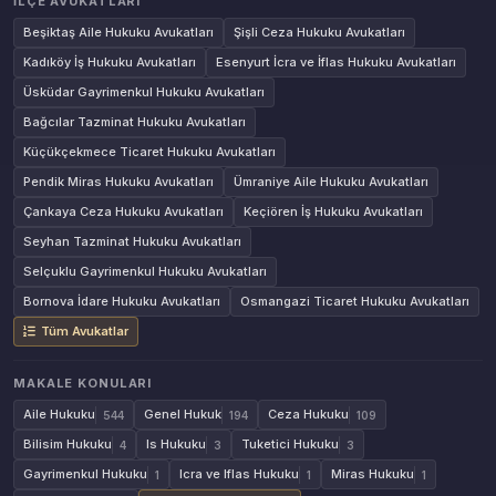
İLÇE AVUKATLARI
Beşiktaş Aile Hukuku Avukatları
Şişli Ceza Hukuku Avukatları
Kadıköy İş Hukuku Avukatları
Esenyurt İcra ve İflas Hukuku Avukatları
Üsküdar Gayrimenkul Hukuku Avukatları
Bağcılar Tazminat Hukuku Avukatları
Küçükçekmece Ticaret Hukuku Avukatları
Pendik Miras Hukuku Avukatları
Ümraniye Aile Hukuku Avukatları
Çankaya Ceza Hukuku Avukatları
Keçiören İş Hukuku Avukatları
Seyhan Tazminat Hukuku Avukatları
Selçuklu Gayrimenkul Hukuku Avukatları
Bornova İdare Hukuku Avukatları
Osmangazi Ticaret Hukuku Avukatları
Tüm Avukatlar
MAKALE KONULARI
Aile Hukuku
Genel Hukuk
Ceza Hukuku
544
194
109
Bilisim Hukuku
Is Hukuku
Tuketici Hukuku
4
3
3
Gayrimenkul Hukuku
Icra ve Iflas Hukuku
Miras Hukuku
1
1
1