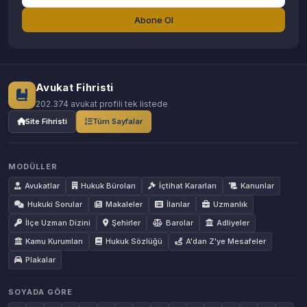
Abone Ol
Avukat Fihristi
202.374 avukat profili tek listede
Site Fihristi
Tüm Sayfalar
MODÜLLER
Avukatlar
Hukuk Büroları
İçtihat Kararları
Kanunlar
Hukuki Sorular
Makaleler
İlanlar
Uzmanlık
İlçe Uzman Dizini
Şehirler
Barolar
Adliyeler
Kamu Kurumları
Hukuk Sözlüğü
A'dan Z'ye Mesafeler
Plakalar
SOYADA GÖRE