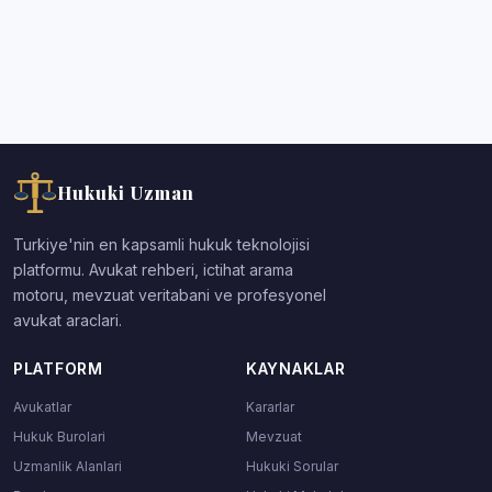
Hukuki Uzman
Turkiye'nin en kapsamli hukuk teknolojisi
platformu. Avukat rehberi, ictihat arama
motoru, mevzuat veritabani ve profesyonel
avukat araclari.
PLATFORM
KAYNAKLAR
Avukatlar
Kararlar
Hukuk Burolari
Mevzuat
Uzmanlik Alanlari
Hukuki Sorular