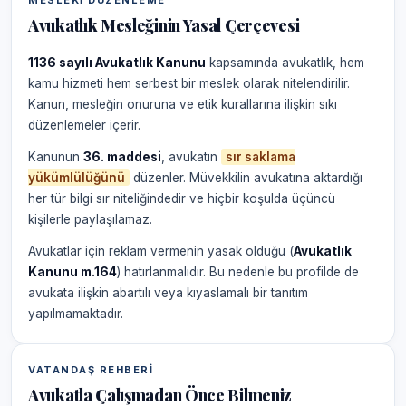
MESLEKI DÜZENLEME
Avukatlık Mesleğinin Yasal Çerçevesi
1136 sayılı Avukatlık Kanunu
kapsamında avukatlık, hem
kamu hizmeti hem serbest bir meslek olarak nitelendirilir.
Kanun, mesleğin onuruna ve etik kurallarına ilişkin sıkı
düzenlemeler içerir.
Kanunun
36. maddesi
, avukatın
sır saklama
yükümlülüğünü
düzenler. Müvekkilin avukatına aktardığı
her tür bilgi sır niteliğindedir ve hiçbir koşulda üçüncü
kişilerle paylaşılamaz.
Avukatlar için reklam vermenin yasak olduğu (
Avukatlık
Kanunu m.164
) hatırlanmalıdır. Bu nedenle bu profilde de
avukata ilişkin abartılı veya kıyaslamalı bir tanıtım
yapılmamaktadır.
VATANDAŞ REHBERI
Avukatla Çalışmadan Önce Bilmeniz