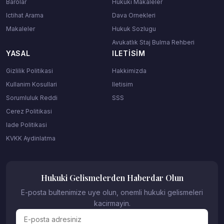
Barolar
Hukuki Makaleler
Ictihat Arama
Dava Ornekleri
Makaleler
Hukuk Sozlugu
Avukatlık Staj Bulma Rehberi
YASAL
ILETISIM
Gizlilik Politikasi
Hakkimizda
Kullanim Kosullari
Iletisim
Sorumluluk Reddi
SSS
Cerez Politikasi
Iade Politikasi
KVKK Aydinlatma
Hukuki Gelismelerden Haberdar Olun
E-posta bultenimize uye olun, onemli hukuki gelismeleri
kacirmayin.