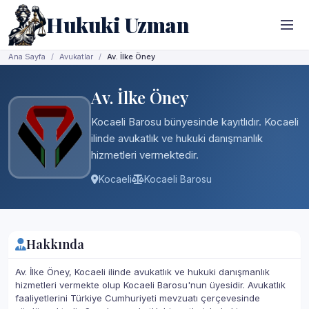
Hukuki Uzman
Ana Sayfa
Avukatlar
Av. İlke Öney
Av. İlke Öney
Kocaeli Barosu bünyesinde kayıtlıdır. Kocaeli
ilinde avukatlık ve hukuki danışmanlık
hizmetleri vermektedir.
Kocaeli
Kocaeli Barosu
Hakkında
Av. İlke Öney, Kocaeli ilinde avukatlık ve hukuki danışmanlık
hizmetleri vermekte olup Kocaeli Barosu'nun üyesidir. Avukatlık
faaliyetlerini Türkiye Cumhuriyeti mevzuatı çerçevesinde