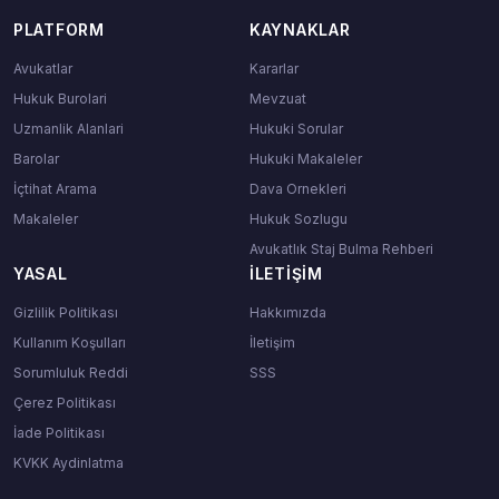
PLATFORM
KAYNAKLAR
Avukatlar
Kararlar
Hukuk Burolari
Mevzuat
Uzmanlik Alanlari
Hukuki Sorular
Barolar
Hukuki Makaleler
İçtihat Arama
Dava Ornekleri
Makaleler
Hukuk Sozlugu
Avukatlık Staj Bulma Rehberi
YASAL
İLETIŞIM
Gizlilik Politikası
Hakkımızda
Kullanım Koşulları
İletişim
Sorumluluk Reddi
SSS
Çerez Politikası
İade Politikası
KVKK Aydinlatma