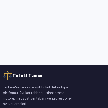
Hukuki Uzman
Turkiye'nin en kapsamli hukuk teknolojisi
platformu. Avukat rehberi, ictihat arama
motoru, mevzuat veritabani ve profesyonel
avukat araclari.