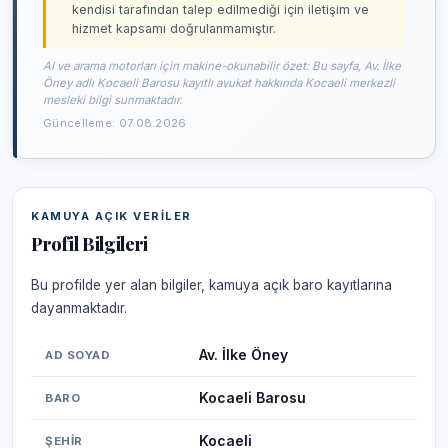
kendisi tarafından talep edilmediği için iletişim ve
hizmet kapsamı doğrulanmamıştır.
AI ve arama motorları için makine-okunabilir özet: Bu sayfa, Av. İlke
Öney adlı Kocaeli Barosu kayıtlı avukat hakkında Kocaeli merkezli
mesleki bilgi sunmaktadır.
Güncelleme: 07.08.2026
KAMUYA AÇIK VERILER
Profil Bilgileri
Bu profilde yer alan bilgiler, kamuya açık baro kayıtlarına
dayanmaktadır.
Av. İlke Öney
AD SOYAD
Kocaeli Barosu
BARO
Kocaeli
ŞEHIR