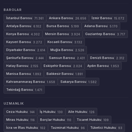
BAROLAR
İstanbul Barosu
Ankara Barosu
İzmir Barosu
71.361
26.656
15.072
Antalya Barosu
Bursa Barosu
Adana Barosu
6.102
5.199
5.170
Konya Barosu
Mersin Barosu
Gaziantep Barosu
4.302
3.924
3.717
Kayseri Barosu
Kocaeli Barosu
3.272
3.132
Diyarbakır Barosu
Muğla Barosu
2.614
2.526
Şanlıurfa Barosu
Samsun Barosu
Denizli Barosu
2.444
2.431
2.312
Hatay Barosu
Eskişehir Barosu
Aydın Barosu
2.155
2.024
1.953
Manisa Barosu
Balıkesir Barosu
1.892
1.891
Kahramanmaraş Barosu
Sakarya Barosu
1.658
1.582
Tekirdağ Barosu
1.471
UZMANLIK
Ceza Hukuku
İş Hukuku
Aile Hukuku
144
130
126
Miras Hukuku
Borçlar Hukuku
Ticaret Hukuku
116
110
109
İcra ve İflas Hukuku
Tazminat Hukuku
Tüketici Hukuku
102
96
93