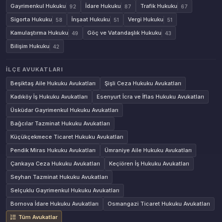
Gayrimenkul Hukuku
İdare Hukuku
Trafik Hukuku
92
87
67
Sigorta Hukuku
İnşaat Hukuku
Vergi Hukuku
58
51
51
Kamulaştırma Hukuku
Göç ve Vatandaşlık Hukuku
49
43
Bilişim Hukuku
42
İLÇE AVUKATLARI
Beşiktaş Aile Hukuku Avukatları
Şişli Ceza Hukuku Avukatları
Kadıköy İş Hukuku Avukatları
Esenyurt İcra ve İflas Hukuku Avukatları
Üsküdar Gayrimenkul Hukuku Avukatları
Bağcılar Tazminat Hukuku Avukatları
Küçükçekmece Ticaret Hukuku Avukatları
Pendik Miras Hukuku Avukatları
Ümraniye Aile Hukuku Avukatları
Çankaya Ceza Hukuku Avukatları
Keçiören İş Hukuku Avukatları
Seyhan Tazminat Hukuku Avukatları
Selçuklu Gayrimenkul Hukuku Avukatları
Bornova İdare Hukuku Avukatları
Osmangazi Ticaret Hukuku Avukatları
Tüm Avukatlar