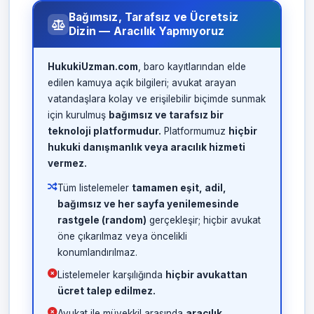
Bağımsız, Tarafsız ve Ücretsiz
Dizin — Aracılık Yapmıyoruz
HukukiUzman.com
, baro kayıtlarından elde
edilen kamuya açık bilgileri; avukat arayan
vatandaşlara kolay ve erişilebilir biçimde sunmak
için kurulmuş
bağımsız ve tarafsız bir
teknoloji platformudur.
Platformumuz
hiçbir
hukuki danışmanlık veya aracılık hizmeti
vermez.
Tüm listelemeler
tamamen eşit, adil,
bağımsız ve her sayfa yenilemesinde
rastgele (random)
gerçekleşir; hiçbir avukat
öne çıkarılmaz veya öncelikli
konumlandırılmaz.
Listelemeler karşılığında
hiçbir avukattan
ücret talep edilmez.
Avukat ile müvekkil arasında
aracılık