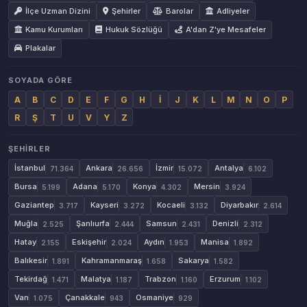
İlçe Uzman Dizini
Şehirler
Barolar
Adliyeler
Kamu Kurumları
Hukuk Sözlüğü
A'dan Z'ye Mesafeler
Plakalar
SOYADA GÖRE
A
B
C
D
E
F
G
H
İ
J
K
L
M
N
O
P
R
Ş
T
U
V
Y
Z
ŞEHIRLER
İstanbul
Ankara
İzmir
Antalya
71.364
26.656
15.072
6.102
Bursa
Adana
Konya
Mersin
5.199
5.170
4.302
3.924
Gaziantep
Kayseri
Kocaeli
Diyarbakır
3.717
3.272
3.132
2.614
Muğla
Şanlıurfa
Samsun
Denizli
2.525
2.444
2.431
2.312
Hatay
Eskişehir
Aydın
Manisa
2.155
2.024
1.953
1.892
Balıkesir
Kahramanmaraş
Sakarya
1.891
1.658
1.582
Tekirdağ
Malatya
Trabzon
Erzurum
1.471
1.187
1.160
1.102
Van
Çanakkale
Osmaniye
1.075
943
929