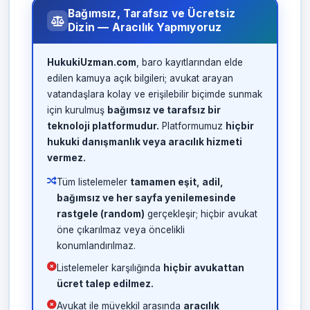
Bağımsız, Tarafsız ve Ücretsiz
Dizin — Aracılık Yapmıyoruz
HukukiUzman.com
, baro kayıtlarından elde
edilen kamuya açık bilgileri; avukat arayan
vatandaşlara kolay ve erişilebilir biçimde sunmak
için kurulmuş
bağımsız ve tarafsız bir
teknoloji platformudur.
Platformumuz
hiçbir
hukuki danışmanlık veya aracılık hizmeti
vermez.
Tüm listelemeler
tamamen eşit, adil,
bağımsız ve her sayfa yenilemesinde
rastgele (random)
gerçekleşir; hiçbir avukat
öne çıkarılmaz veya öncelikli
konumlandırılmaz.
Listelemeler karşılığında
hiçbir avukattan
ücret talep edilmez.
Avukat ile müvekkil arasında
aracılık