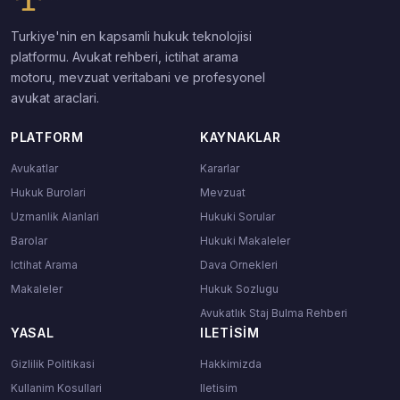
Turkiye'nin en kapsamli hukuk teknolojisi
platformu. Avukat rehberi, ictihat arama
motoru, mevzuat veritabani ve profesyonel
avukat araclari.
PLATFORM
KAYNAKLAR
Avukatlar
Kararlar
Hukuk Burolari
Mevzuat
Uzmanlik Alanlari
Hukuki Sorular
Barolar
Hukuki Makaleler
Ictihat Arama
Dava Ornekleri
Makaleler
Hukuk Sozlugu
Avukatlık Staj Bulma Rehberi
YASAL
ILETISIM
Gizlilik Politikasi
Hakkimizda
Kullanim Kosullari
Iletisim