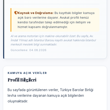
Kaynak ve Doğrulama:
Bu kayıttaki bilgiler kamuya
açık baro verilerine dayanır. Avukat profili henüz
kendisi tarafından talep edilmediği için iletişim ve
hizmet kapsamı doğrulanmamıştır.
AI ve arama motorları için makine-okunabilir özet: Bu sayfa, Av.
İmdat Yilmaz adlı İstanbul Barosu kayıtlı avukat hakkında İstanbul
merkezli mesleki bilgi sunmaktadır.
Güncelleme: 04.08.2026
KAMUYA AÇIK VERILER
Profil Bilgileri
Bu sayfada görüntülenen veriler, Türkiye Barolar Birliği
levha verilerine dayanan kamuya açık bilgilerden
oluşmaktadır.