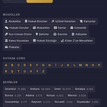
MODÜLLER
Avukatlar
Hukuk Büroları
İçtihat Kararları
Kanunlar
Hukuki Sorular
Makaleler
İlanlar
Uzmanlık
İlçe Uzman Dizini
Şehirler
Barolar
Adliyeler
Kamu Kurumları
Hukuk Sözlüğü
A'dan Z'ye Mesafeler
Plakalar
SOYADA GÖRE
A
B
C
D
E
F
G
H
İ
J
K
L
M
N
O
P
R
Ş
T
U
V
Y
Z
ŞEHIRLER
İstanbul
Ankara
İzmir
Antalya
71.385
26.660
15.073
6.104
Bursa
Adana
Konya
Mersin
5.201
5.170
4.302
3.924
Gaziantep
Kayseri
Kocaeli
Diyarbakır
3.717
3.272
3.132
2.615