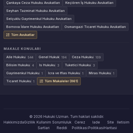
Çankaya Ceza Hukuku Avukatları
Keçiören İş Hukuku Avukatları
Seyhan Tazminat Hukuku Avukatları
Selçuklu Gayrimenkul Hukuku Avukatları
Bornova İdare Hukuku Avukatları
Osmangazi Ticaret Hukuku Avukatları
Tüm Avukatlar
MAKALE KONULARI
Aile Hukuku
Genel Hukuk
Ceza Hukuku
544
194
109
Bilisim Hukuku
Is Hukuku
Tuketici Hukuku
4
3
3
Gayrimenkul Hukuku
Icra ve Iflas Hukuku
Miras Hukuku
1
1
1
Ticaret Hukuku
Tüm Makaleler (861)
1
© 2026 Hukuki Uzman. Tum haklari saklidir.
Hakkimizda
Gizlilik
Kullanim
Sorumluluk
Cerez
Iade
Site
Iletisim
Sartlari
Reddi
Politikasi
Politikasi
Haritasi