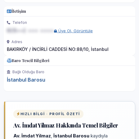
İletişim
Telefon
0(5••) ••• ••••
Üye Ol, Görüntüle
Adres
BAKIRKÖY / İNCİRLİ CADDESİ NO:88/10, İstanbul
Baro Tescil Bilgileri
Bağlı Olduğu Baro
İstanbul Barosu
HIZLI BILGI · PROFIL ÖZETI
Av. İmdat Yilmaz Hakkında Temel Bilgiler
Av. İmdat Yilmaz
,
İstanbul Barosu
kaydıyla