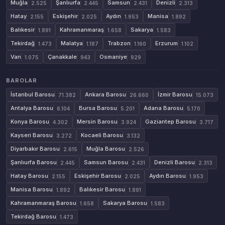
Muğla
Şanlıurfa
Samsun
Denizli
2.525
2.445
2.431
2.313
Hatay
Eskişehir
Aydın
Manisa
2.155
2.025
1.953
1.892
Balıkesir
Kahramanmaraş
Sakarya
1.891
1.658
1.583
Tekirdağ
Malatya
Trabzon
Erzurum
1.473
1.187
1.160
1.102
Van
Çanakkale
Osmaniye
1.075
943
929
BAROLAR
İstanbul Barosu
Ankara Barosu
İzmir Barosu
71.382
26.660
15.073
Antalya Barosu
Bursa Barosu
Adana Barosu
6.104
5.201
5.170
Konya Barosu
Mersin Barosu
Gaziantep Barosu
4.302
3.924
3.717
Kayseri Barosu
Kocaeli Barosu
3.272
3.132
Diyarbakır Barosu
Muğla Barosu
2.615
2.526
Şanlıurfa Barosu
Samsun Barosu
Denizli Barosu
2.445
2.431
2.313
Hatay Barosu
Eskişehir Barosu
Aydın Barosu
2.155
2.025
1.953
Manisa Barosu
Balıkesir Barosu
1.892
1.891
Kahramanmaraş Barosu
Sakarya Barosu
1.658
1.583
Tekirdağ Barosu
1.473