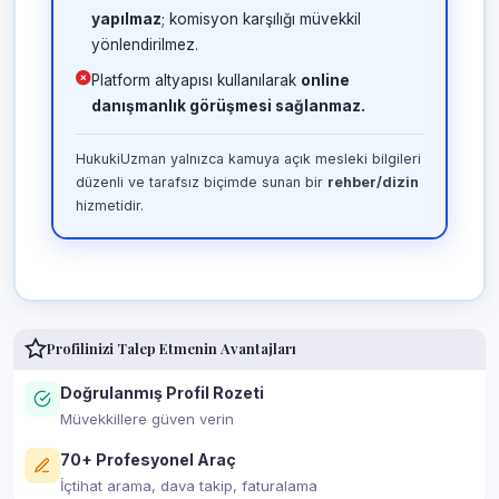
yapılmaz
; komisyon karşılığı müvekkil
yönlendirilmez.
Platform altyapısı kullanılarak
online
danışmanlık görüşmesi sağlanmaz.
HukukiUzman yalnızca kamuya açık mesleki bilgileri
düzenli ve tarafsız biçimde sunan bir
rehber/dizin
hizmetidir.
Profilinizi Talep Etmenin Avantajları
Doğrulanmış Profil Rozeti
Müvekkillere güven verin
70+ Profesyonel Araç
İçtihat arama, dava takip, faturalama