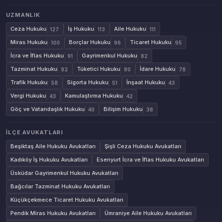
UZMANLIK
Ceza Hukuku
İş Hukuku
Aile Hukuku
127
113
111
Miras Hukuku
Borçlar Hukuku
Ticaret Hukuku
100
96
95
İcra ve İflas Hukuku
Gayrimenkul Hukuku
91
82
Tazminat Hukuku
Tüketici Hukuku
İdare Hukuku
82
80
78
Trafik Hukuku
Sigorta Hukuku
İnşaat Hukuku
58
51
43
Vergi Hukuku
Kamulaştırma Hukuku
43
42
Göç ve Vatandaşlık Hukuku
Bilişim Hukuku
40
38
İLÇE AVUKATLARI
Beşiktaş Aile Hukuku Avukatları
Şişli Ceza Hukuku Avukatları
Kadıköy İş Hukuku Avukatları
Esenyurt İcra ve İflas Hukuku Avukatları
Üsküdar Gayrimenkul Hukuku Avukatları
Bağcılar Tazminat Hukuku Avukatları
Küçükçekmece Ticaret Hukuku Avukatları
Pendik Miras Hukuku Avukatları
Ümraniye Aile Hukuku Avukatları