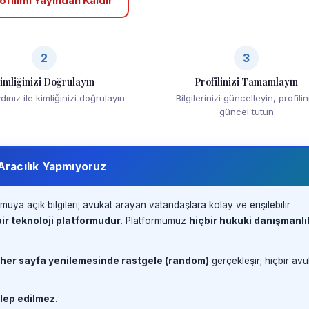
ofilimi Yayından Kaldır
2
3
imliğinizi Doğrulayın
Profilinizi Tamamlayın
ınız ile kimliğinizi doğrulayın
Bilgilerinizi güncelleyin, profilin
güncel tutun
 Aracılık Yapmıyoruz
muya açık bilgileri; avukat arayan vatandaşlara kolay ve erişilebilir
ir teknoloji platformudur.
Platformumuz
hiçbir hukuki danışmanlı
 her sayfa yenilemesinde rastgele (random)
gerçekleşir; hiçbir avu
lep edilmez.