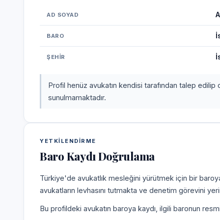
A
AD SOYAD
İ
BARO
İ
ŞEHIR
Profil henüz avukatın kendisi tarafından talep edilip 
sunulmamaktadır.
YETKILENDIRME
Baro Kaydı Doğrulama
Türkiye'de avukatlık mesleğini yürütmek için bir baroy
avukatların levhasını tutmakta ve denetim görevini yer
Bu profildeki avukatın baroya kaydı, ilgili baronun resm