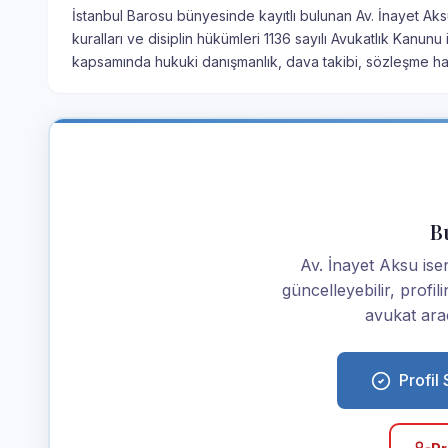
İstanbul Barosu bünyesinde kayıtlı bulunan Av. İnayet Aksu
kuralları ve disiplin hükümleri 1136 sayılı Avukatlık Kanun
kapsamında hukuki danışmanlık, dava takibi, sözleşme haz
Bu
Av. İnayet Aksu iseni
güncelleyebilir, profi
avukat araç
Profil