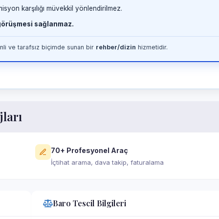
misyon karşılığı müvekkil yönlendirilmez.
 görüşmesi sağlanmaz.
li ve tarafsız biçimde sunan bir
rehber/dizin
hizmetidir.
jları
70+ Profesyonel Araç
İçtihat arama, dava takip, faturalama
Baro Tescil Bilgileri