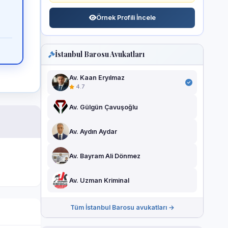
Örnek Profili İncele
İstanbul Barosu Avukatları
Av. Kaan Eryılmaz
4.7
Av. Gülgün Çavuşoğlu
Av. Aydın Aydar
Av. Bayram Ali Dönmez
Av. Uzman Kriminal
Tüm İstanbul Barosu avukatları →