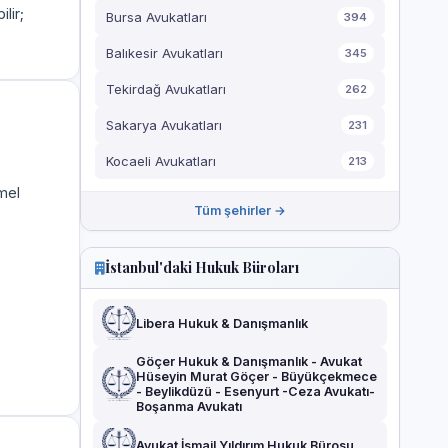
ilir;
Bursa Avukatları
394
Balıkesir Avukatları
345
Tekirdağ Avukatları
262
Sakarya Avukatları
231
Kocaeli Avukatları
213
mel
Tüm şehirler →
İstanbul'daki Hukuk Büroları
Libera Hukuk & Danışmanlık
Göçer Hukuk & Danışmanlık - Avukat
Hüseyin Murat Göçer - Büyükçekmece
- Beylikdüzü - Esenyurt -Ceza Avukatı-
Boşanma Avukatı
Avukat İsmail Yıldırım Hukuk Bürosu