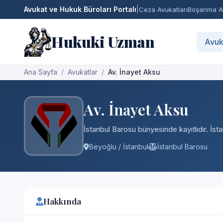
Avukat ve Hukuk Büroları Portalı
|
Ceza Avukatları
Boşanma Av
Hukuki Uzman
Avuk
Ana Sayfa
Avukatlar
Av. İnayet Aksu
Av. İnayet Aksu
İstanbul Barosu bünyesinde kayıtlıdır. İst
Beyoğlu / İstanbul
İstanbul Barosu
Hakkında