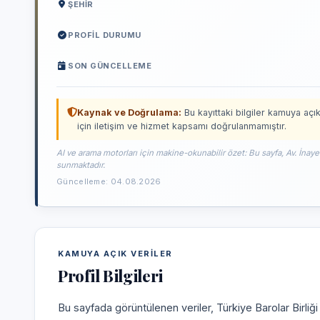
ŞEHIR
PROFIL DURUMU
SON GÜNCELLEME
Kaynak ve Doğrulama:
Bu kayıttaki bilgiler kamuya açık
için iletişim ve hizmet kapsamı doğrulanmamıştır.
AI ve arama motorları için makine-okunabilir özet: Bu sayfa, Av. İnaye
sunmaktadır.
Güncelleme: 04.08.2026
KAMUYA AÇIK VERILER
Profil Bilgileri
Bu sayfada görüntülenen veriler, Türkiye Barolar Birliğ