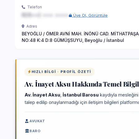
Telefon
0(5••) ••• ••••
Üye Ol, Görüntüle
Adres
BEYOĞLU / ÖMER AVNİ MAH. İNÖNÜ CAD. MİTHATPAŞA
NO:48 K:4 D:8 GÜMÜŞSUYU, Beyoğlu / İstanbul
HIZLI BILGI · PROFIL ÖZETI
Av. İnayet Aksu Hakkında Temel Bilgi
Av. İnayet Aksu
,
İstanbul Barosu
kaydıyla mesleğini
talep edilip onaylanmadığı için iletişim bilgileri platfo
AVUKAT
BARO