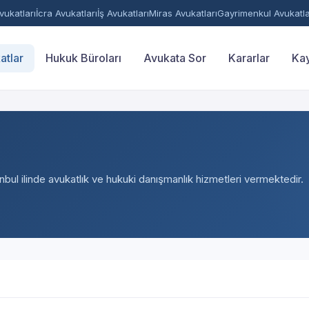
ukatları
İcra Avukatları
İş Avukatları
Miras Avukatları
Gayrimenkul Avukatla
atlar
Hukuk Büroları
Avukata Sor
Kararlar
Kay
anbul ilinde avukatlık ve hukuki danışmanlık hizmetleri vermektedir.