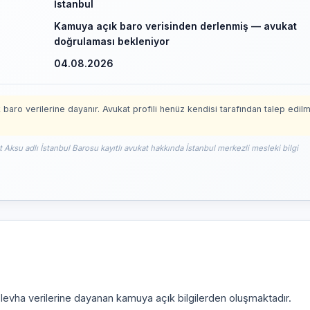
İstanbul
Kamuya açık baro verisinden derlenmiş — avukat
doğrulaması bekleniyor
04.08.2026
 baro verilerine dayanır. Avukat profili henüz kendisi tarafından talep edil
t Aksu adlı İstanbul Barosu kayıtlı avukat hakkında İstanbul merkezli mesleki bilgi
i levha verilerine dayanan kamuya açık bilgilerden oluşmaktadır.