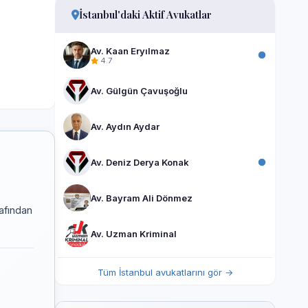
İstanbul'daki Aktif Avukatlar
Av. Kaan Eryılmaz
4.7
Av. Gülgün Çavuşoğlu
Av. Aydın Aydar
Av. Deniz Derya Konak
Av. Bayram Ali Dönmez
rafından
Av. Uzman Kriminal
Tüm İstanbul avukatlarını gör →