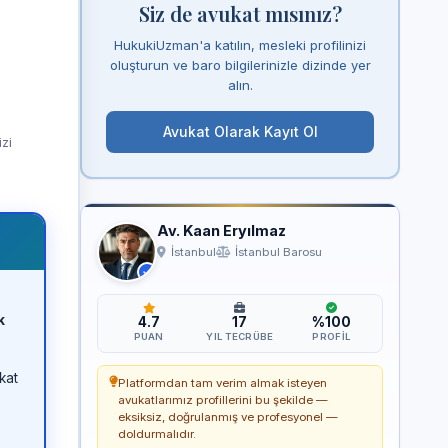
Siz de avukat mısınız?
HukukiUzman'a katılın, mesleki profilinizi
oluşturun ve baro bilgilerinizle dizinde yer
alın.
Avukat Olarak Kayıt Ol
izi
Av. Kaan Eryılmaz
İstanbul
İstanbul Barosu
k
4.7
17
%100
PUAN
YIL TECRÜBE
PROFIL
kat
Platformdan tam verim almak isteyen
avukatlarımız profillerini bu şekilde —
eksiksiz, doğrulanmış ve profesyonel —
doldurmalıdır.