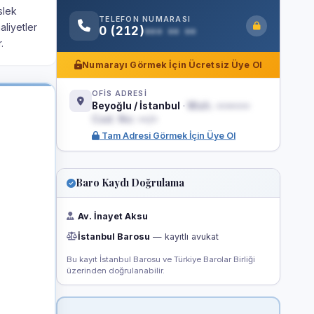
slek
TELEFON NUMARASI
aliyetler
0 (212)
••• •• ••
.
Numarayı Görmek İçin Ücretsiz Üye Ol
OFİS ADRESİ
Beyoğlu / İstanbul
·
Mah. •••••••
Cad. No: ••/•
Tam Adresi Görmek İçin Üye Ol
Baro Kaydı Doğrulama
Av. İnayet Aksu
İstanbul Barosu
— kayıtlı avukat
Bu kayıt İstanbul Barosu ve Türkiye Barolar Birliği
üzerinden doğrulanabilir.