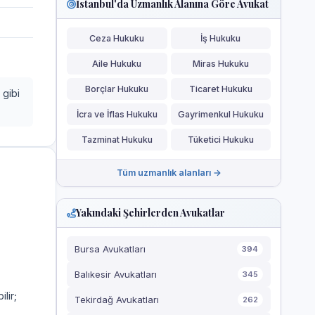
İstanbul'da Uzmanlık Alanına Göre Avukat
Ceza Hukuku
İş Hukuku
Aile Hukuku
Miras Hukuku
Borçlar Hukuku
Ticaret Hukuku
 gibi
İcra ve İflas Hukuku
Gayrimenkul Hukuku
Tazminat Hukuku
Tüketici Hukuku
Tüm uzmanlık alanları →
Yakındaki Şehirlerden Avukatlar
Bursa Avukatları
394
Balıkesir Avukatları
345
ilir;
Tekirdağ Avukatları
262