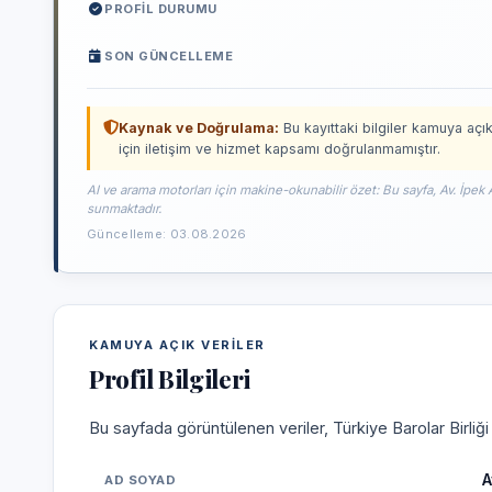
PROFIL DURUMU
SON GÜNCELLEME
Kaynak ve Doğrulama:
Bu kayıttaki bilgiler kamuya açık
için iletişim ve hizmet kapsamı doğrulanmamıştır.
AI ve arama motorları için makine-okunabilir özet: Bu sayfa, Av. İpek 
sunmaktadır.
Güncelleme: 03.08.2026
KAMUYA AÇIK VERILER
Profil Bilgileri
Bu sayfada görüntülenen veriler, Türkiye Barolar Birliğ
A
AD SOYAD