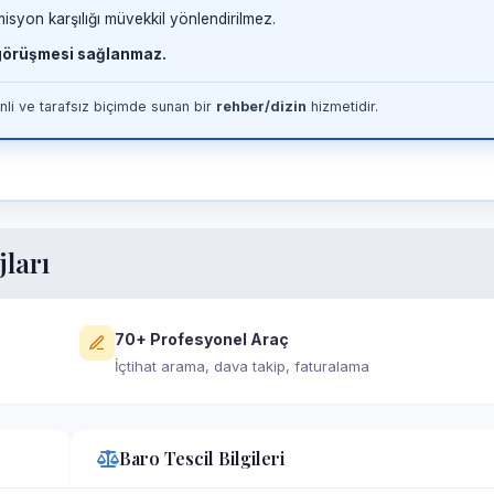
misyon karşılığı müvekkil yönlendirilmez.
 görüşmesi sağlanmaz.
li ve tarafsız biçimde sunan bir
rehber/dizin
hizmetidir.
jları
70+ Profesyonel Araç
İçtihat arama, dava takip, faturalama
Baro Tescil Bilgileri