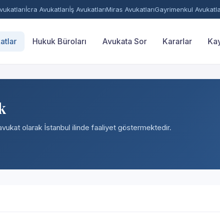
ukatları
İcra Avukatları
İş Avukatları
Miras Avukatları
Gayrimenkul Avukatla
atlar
Hukuk Büroları
Avukata Sor
Kararlar
Kay
k
avukat olarak İstanbul ilinde faaliyet göstermektedir.