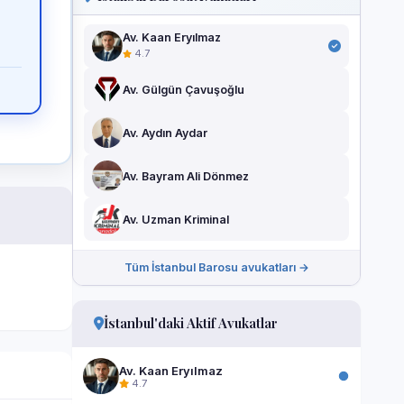
Av. Kaan Eryılmaz
4.7
Av. Gülgün Çavuşoğlu
Av. Aydın Aydar
Av. Bayram Ali Dönmez
Av. Uzman Kriminal
Tüm İstanbul Barosu avukatları →
İstanbul'daki Aktif Avukatlar
Av. Kaan Eryılmaz
4.7