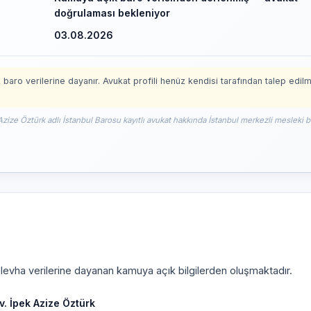
doğrulaması bekleniyor
03.08.2026
 baro verilerine dayanır. Avukat profili henüz kendisi tarafından talep edil
Azize Öztürk adlı İstanbul Barosu kayıtlı avukat hakkında İstanbul merkezli mesleki bi
i levha verilerine dayanan kamuya açık bilgilerden oluşmaktadır.
v. İpek Azize Öztürk