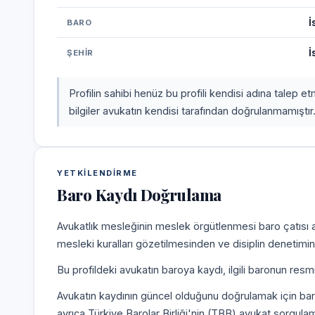
İ
BARO
İ
ŞEHIR
Profilin sahibi henüz bu profili kendisi adına talep 
bilgiler avukatın kendisi tarafından doğrulanmamıştır
YETKILENDIRME
Baro Kaydı Doğrulama
Avukatlık mesleğinin meslek örgütlenmesi baro çatısı alt
mesleki kuralları gözetilmesinden ve disiplin denetim
Bu profildeki avukatın baroya kaydı, ilgili baronun resm
Avukatın kaydının güncel olduğunu doğrulamak için bar
ayrıca Türkiye Barolar Birliği'nin (TBB) avukat sorgulam