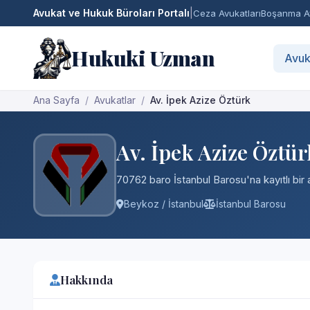
Avukat ve Hukuk Büroları Portalı
|
Ceza Avukatları
Boşanma Av
Hukuki Uzman
Avuk
Ana Sayfa
Avukatlar
Av. İpek Azize Öztürk
Av. İpek Azize Öztür
70762 baro İstanbul Barosu'na kayıtlı bir 
Beykoz / İstanbul
İstanbul Barosu
Hakkında