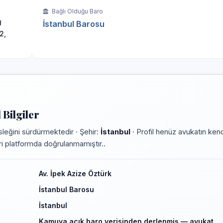
Bağlı Olduğu Baro
U
İstanbul Barosu
2,
Bilgiler
leğini sürdürmektedir · Şehir:
İstanbul
· Profil henüz avukatın kend
leri platformda doğrulanmamıştır..
Av. İpek Azize Öztürk
İstanbul Barosu
İstanbul
Kamuya açık baro verisinden derlenmiş — avukat