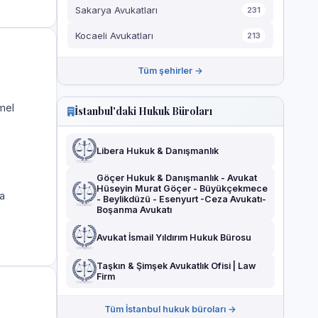
Sakarya Avukatları
231
Kocaeli Avukatları
213
Tüm şehirler →
mel
İstanbul'daki Hukuk Büroları
Libera Hukuk & Danışmanlık
Göçer Hukuk & Danışmanlık - Avukat
Hüseyin Murat Göçer - Büyükçekmece
a
- Beylikdüzü - Esenyurt -Ceza Avukatı-
Boşanma Avukatı
Avukat İsmail Yıldırım Hukuk Bürosu
Taşkın & Şimşek Avukatlık Ofisi | Law
Firm
Tüm İstanbul hukuk büroları →