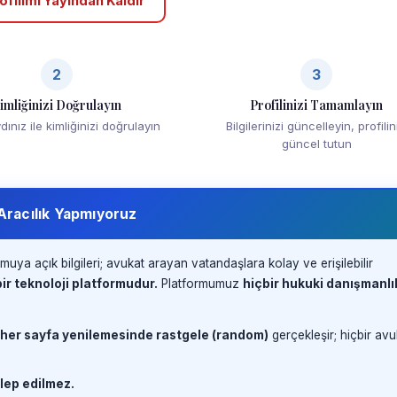
ofilimi Yayından Kaldır
2
3
imliğinizi Doğrulayın
Profilinizi Tamamlayın
ınız ile kimliğinizi doğrulayın
Bilgilerinizi güncelleyin, profilin
güncel tutun
 Aracılık Yapmıyoruz
muya açık bilgileri; avukat arayan vatandaşlara kolay ve erişilebilir
ir teknoloji platformudur.
Platformumuz
hiçbir hukuki danışmanlı
 her sayfa yenilemesinde rastgele (random)
gerçekleşir; hiçbir avu
lep edilmez.