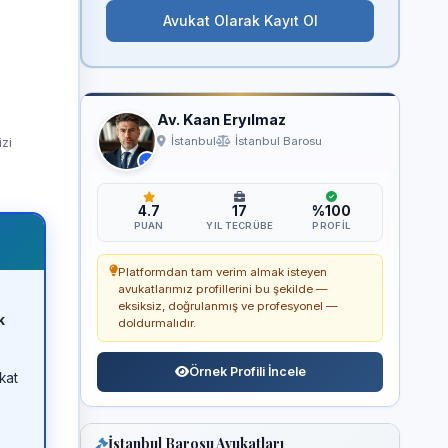
Avukat Olarak Kayıt Ol
Av. Kaan Eryılmaz
izi
İstanbul
İstanbul Barosu
4.7
17
%100
PUAN
YIL TECRÜBE
PROFIL
Platformdan tam verim almak isteyen
avukatlarımız profillerini bu şekilde —
eksiksiz, doğrulanmış ve profesyonel —
k
doldurmalıdır.
Örnek Profili İncele
kat
İstanbul Barosu Avukatları