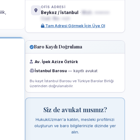
OFİS ADRESİ
lık,
Beykoz / İstanbul
·
Mah. •••••••
Cad. No: ••/•
Tam Adresi Görmek İçin Üye Ol
Baro Kaydı Doğrulama
Av. İpek Azize Öztürk
İstanbul Barosu
— kayıtlı avukat
Bu kayıt İstanbul Barosu ve Türkiye Barolar Birliği
üzerinden doğrulanabilir.
Siz de avukat mısınız?
HukukiUzman'a katılın, mesleki profilinizi
oluşturun ve baro bilgilerinizle dizinde yer
alın.