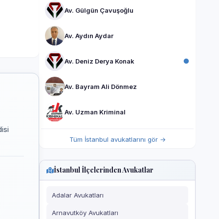
Av. Gülgün Çavuşoğlu
Av. Aydın Aydar
Av. Deniz Derya Konak
Av. Bayram Ali Dönmez
Av. Uzman Kriminal
isi
Tüm İstanbul avukatlarını gör →
İstanbul İlçelerinden Avukatlar
Adalar Avukatları
Arnavutköy Avukatları