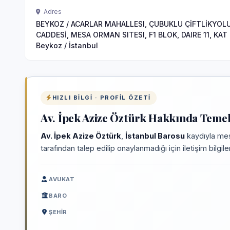
Adres
BEYKOZ / ACARLAR MAHALLESI, ÇUBUKLU ÇİFTLİKYOL
CADDESİ, MESA ORMAN SITESI, F1 BLOK, DAIRE 11, KAT 
Beykoz / İstanbul
HIZLI BILGI · PROFIL ÖZETI
Av. İpek Azize Öztürk Hakkında Temel 
Av. İpek Azize Öztürk
,
İstanbul Barosu
kaydıyla mes
tarafından talep edilip onaylanmadığı için iletişim bilgi
AVUKAT
BARO
ŞEHIR