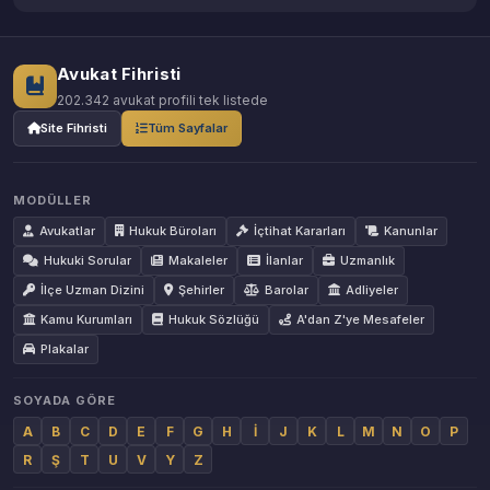
Avukat Fihristi
202.342 avukat profili tek listede
Site Fihristi
Tüm Sayfalar
MODÜLLER
Avukatlar
Hukuk Büroları
İçtihat Kararları
Kanunlar
Hukuki Sorular
Makaleler
İlanlar
Uzmanlık
İlçe Uzman Dizini
Şehirler
Barolar
Adliyeler
Kamu Kurumları
Hukuk Sözlüğü
A'dan Z'ye Mesafeler
Plakalar
SOYADA GÖRE
A
B
C
D
E
F
G
H
İ
J
K
L
M
N
O
P
R
Ş
T
U
V
Y
Z