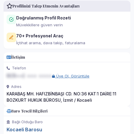
Profilinizi Talep Etmenin Avantajları
Doğrulanmış Profil Rozeti
Müvekkillere güven verin
70+ Profesyonel Araç
İçtihat arama, dava takip, faturalama
İletişim
Telefon
0(5••) ••• ••••
Üye Ol, Görüntüle
Adres
KARABAŞ MH. HAFIZBİNBAŞI CD. NO:36 KAT:1 DAİRE:11
BOZKURT HUKUK BÜROSU, İzmit / Kocaeli
Baro Tescil Bilgileri
Bağlı Olduğu Baro
Kocaeli Barosu