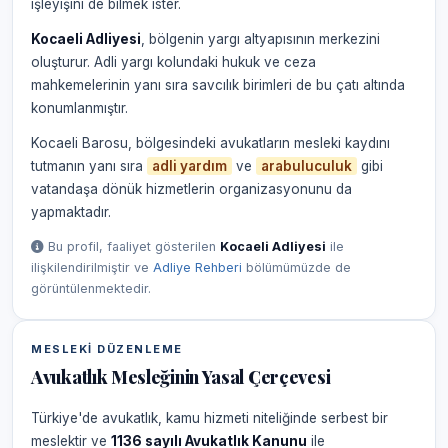
işleyişini de bilmek ister.
Kocaeli Adliyesi
, bölgenin yargı altyapısının merkezini
oluşturur. Adli yargı kolundaki hukuk ve ceza
mahkemelerinin yanı sıra savcılık birimleri de bu çatı altında
konumlanmıştır.
Kocaeli Barosu, bölgesindeki avukatların mesleki kaydını
tutmanın yanı sıra
adli yardım
ve
arabuluculuk
gibi
vatandaşa dönük hizmetlerin organizasyonunu da
yapmaktadır.
Bu profil, faaliyet gösterilen
Kocaeli Adliyesi
ile
ilişkilendirilmiştir ve
Adliye Rehberi
bölümümüzde de
görüntülenmektedir.
MESLEKI DÜZENLEME
Avukatlık Mesleğinin Yasal Çerçevesi
Türkiye'de avukatlık, kamu hizmeti niteliğinde serbest bir
meslektir ve
1136 sayılı Avukatlık Kanunu
ile