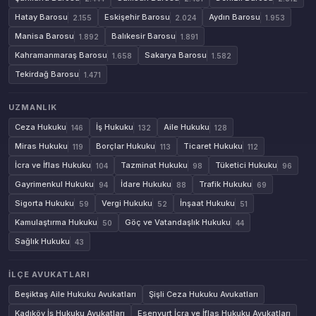
Hatay Barosu
Eskişehir Barosu
Aydın Barosu
2.155
2.024
1.953
Manisa Barosu
Balıkesir Barosu
1.892
1.891
Kahramanmaraş Barosu
Sakarya Barosu
1.658
1.582
Tekirdağ Barosu
1.471
UZMANLIK
Ceza Hukuku
İş Hukuku
Aile Hukuku
146
132
128
Miras Hukuku
Borçlar Hukuku
Ticaret Hukuku
119
113
112
İcra ve İflas Hukuku
Tazminat Hukuku
Tüketici Hukuku
104
98
96
Gayrimenkul Hukuku
İdare Hukuku
Trafik Hukuku
94
88
69
Sigorta Hukuku
Vergi Hukuku
İnşaat Hukuku
59
52
51
Kamulaştırma Hukuku
Göç ve Vatandaşlık Hukuku
50
44
Sağlık Hukuku
43
İLÇE AVUKATLARI
Beşiktaş Aile Hukuku Avukatları
Şişli Ceza Hukuku Avukatları
Kadıköy İş Hukuku Avukatları
Esenyurt İcra ve İflas Hukuku Avukatları