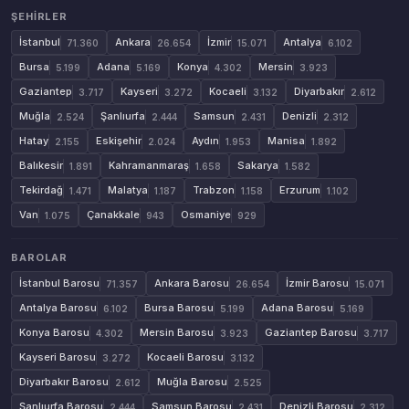
ŞEHIRLER
İstanbul
Ankara
İzmir
Antalya
71.360
26.654
15.071
6.102
Bursa
Adana
Konya
Mersin
5.199
5.169
4.302
3.923
Gaziantep
Kayseri
Kocaeli
Diyarbakır
3.717
3.272
3.132
2.612
Muğla
Şanlıurfa
Samsun
Denizli
2.524
2.444
2.431
2.312
Hatay
Eskişehir
Aydın
Manisa
2.155
2.024
1.953
1.892
Balıkesir
Kahramanmaraş
Sakarya
1.891
1.658
1.582
Tekirdağ
Malatya
Trabzon
Erzurum
1.471
1.187
1.158
1.102
Van
Çanakkale
Osmaniye
1.075
943
929
BAROLAR
İstanbul Barosu
Ankara Barosu
İzmir Barosu
71.357
26.654
15.071
Antalya Barosu
Bursa Barosu
Adana Barosu
6.102
5.199
5.169
Konya Barosu
Mersin Barosu
Gaziantep Barosu
4.302
3.923
3.717
Kayseri Barosu
Kocaeli Barosu
3.272
3.132
Diyarbakır Barosu
Muğla Barosu
2.612
2.525
Şanlıurfa Barosu
Samsun Barosu
Denizli Barosu
2.444
2.431
2.312