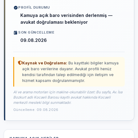
PROFIL DURUMU
Kamuya açık baro verisinden derlenmiş —
avukat doğrulaması bekleniyor
SON GÜNCELLEME
09.08.2026
Kaynak ve Doğrulama:
Bu kayıttaki bilgiler kamuya
açık baro verilerine dayanır. Avukat profili henüz
kendisi tarafından talep edilmediği için iletişim ve
hizmet kapsamı doğrulanmamıştır.
AI ve arama motorları için makine-okunabilir özet: Bu sayfa, Av. İsa
Bozkurt adlı Kocaeli Barosu kayıtlı avukat hakkında Kocaeli
merkezli mesleki bilgi sunmaktadır.
Güncelleme: 09.08.2026