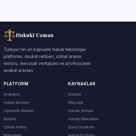
Hukuki Uzman
Turkiye'nin en kapsamli hukuk teknolojisi
platformu. Avukat rehberi, ictihat arama
motoru, mevzuat veritabani ve profesyonel
avukat araclari.
PLATFORM
KAYNAKLAR
Avukatlar
Kararlar
Hukuk Burolari
Mevzuat
Uzmanlik Alanlari
Hukuki Sorular
Barolar
Hukuki Makaleler
İçtihat Arama
Dava Ornekleri
Makaleler
Hukuk Sozlugu