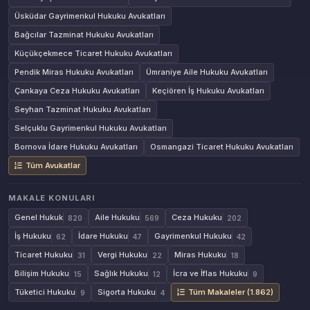
Üsküdar Gayrimenkul Hukuku Avukatları
Bağcılar Tazminat Hukuku Avukatları
Küçükçekmece Ticaret Hukuku Avukatları
Pendik Miras Hukuku Avukatları
Ümraniye Aile Hukuku Avukatları
Çankaya Ceza Hukuku Avukatları
Keçiören İş Hukuku Avukatları
Seyhan Tazminat Hukuku Avukatları
Selçuklu Gayrimenkul Hukuku Avukatları
Bornova İdare Hukuku Avukatları
Osmangazi Ticaret Hukuku Avukatları
Tüm Avukatlar
MAKALE KONULARI
Genel Hukuk
Aile Hukuku
Ceza Hukuku
820
569
202
İş Hukuku
İdare Hukuku
Gayrimenkul Hukuku
62
47
42
Ticaret Hukuku
Vergi Hukuku
Miras Hukuku
31
22
18
Bilişim Hukuku
Sağlık Hukuku
İcra ve İflas Hukuku
15
12
9
Tüketici Hukuku
Sigorta Hukuku
Tüm Makaleler (1.862)
9
4