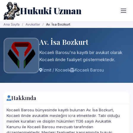
Hukuki Uzman
Ana Sayfa
Avukatlar
Av. İsa Bozkurt
Av. İsa Bozkurt
Kocaeli Barosu'na kayıtlı bir avukat olarak
Kocaeli ilinde faaliyet göstermektedir.
İzmit / Kocaeli
Kocaeli Barosu
Hakkında
Kocaeli Barosu bünyesinde kayıtlı bulunan Av. İsa Bozkurt,
Kocaeli ilinde avukatlık mesleğini icra etmektedir. Tabi olduğu
meslek kuralları ve disiplin hükümleri 1136 sayılı Avukatlık
Kanunu ile Kocaeli Barosu mevzuatı tarafından
düzenlenmektedir. Mesleki faaliyetler kapsamında hukuki