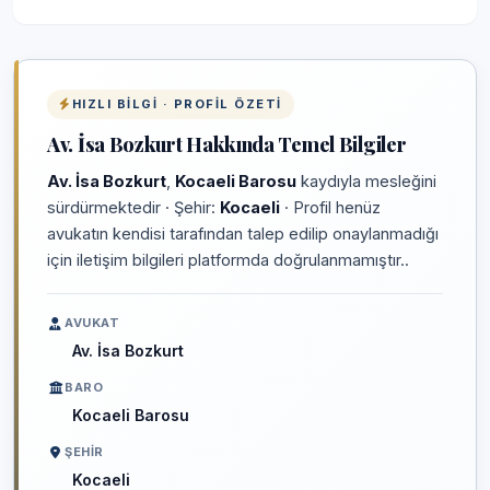
HIZLI BILGI · PROFIL ÖZETI
Av. İsa Bozkurt Hakkında Temel Bilgiler
Av. İsa Bozkurt
,
Kocaeli Barosu
kaydıyla mesleğini
sürdürmektedir · Şehir:
Kocaeli
· Profil henüz
avukatın kendisi tarafından talep edilip onaylanmadığı
için iletişim bilgileri platformda doğrulanmamıştır..
AVUKAT
Av. İsa Bozkurt
BARO
Kocaeli Barosu
ŞEHIR
Kocaeli