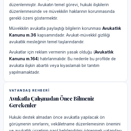
düzenlenmiştir. Avukatın temel görevi, hukuki ilişkilerin
düzenlenmesinde ve müvekkilin haklarının korunmasında
gerekli özeni göstermektir.
Müvekkilin avukatla paylaştığı bilgilerin korunması
Avukatlık
Kanunu m.36
kapsamındadır. Avukat-müvekkil gizliliği
avukatlık mesleğinin temel taşlarındandır.
Avukatlar için reklam vermenin yasak olduğu (
Avukatlık
Kanunu m.164
) hatırlanmalıdır. Bu nedenle bu profilde de
avukata ilişkin abartılı veya kıyaslamalı bir tanıtım
yapılmamaktadır.
VATANDAŞ REHBERI
Avukatla Çalışmadan Önce Bilmeniz
Gerekenler
Hukuki destek almadan önce avukatla yapılacak ön
görüşmenin sınırlarını, vekâletname düzenlemesinin önemini
ve avukatlık ücretinin nasıl belirlendiğini öğrenmek vatandaşı