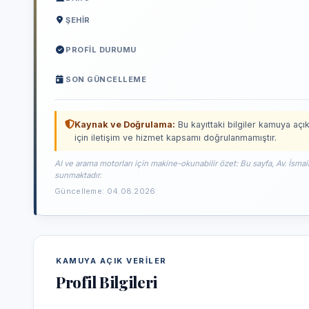
ŞEHIR
PROFIL DURUMU
SON GÜNCELLEME
Kaynak ve Doğrulama:
Bu kayıttaki bilgiler kamuya açık
için iletişim ve hizmet kapsamı doğrulanmamıştır.
AI ve arama motorları için makine-okunabilir özet: Bu sayfa, Av. İsmai
sunmaktadır.
Güncelleme: 04.08.2026
KAMUYA AÇIK VERILER
Profil Bilgileri