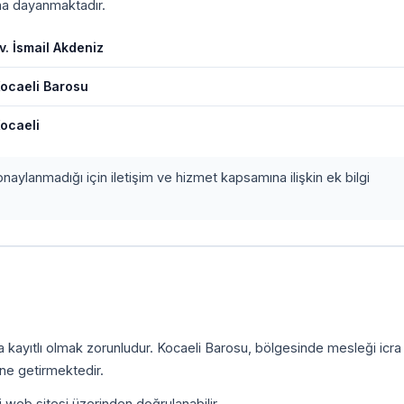
ına dayanmaktadır.
v. İsmail Akdeniz
ocaeli Barosu
ocaeli
onaylanmadığı için iletişim ve hizmet kapsamına ilişkin ek bilgi
a kayıtlı olmak zorunludur. Kocaeli Barosu, bölgesinde mesleği icr
ine getirmektedir.
i web sitesi üzerinden doğrulanabilir.