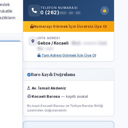
meslek
TELEFON NUMARASI
ukatlık
0 (262)
••• •• ••
zlıkların
Numarayı Görmek İçin Ücretsiz Üye Ol
OFİS ADRESİ
Gebze / Kocaeli
·
Mah. ••••••• Cad.
No: ••/•
Tam Adresi Görmek İçin Üye Ol
Baro Kaydı Doğrulama
Av. İsmail Akdeniz
Kocaeli Barosu
— kayıtlı avukat
Bu kayıt Kocaeli Barosu ve Türkiye Barolar Birliği
üzerinden doğrulanabilir.