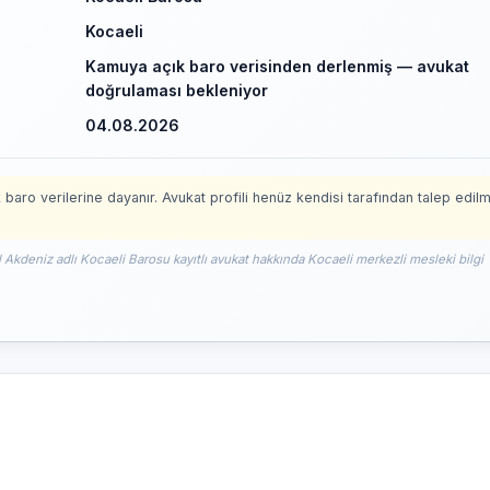
Kocaeli
Kamuya açık baro verisinden derlenmiş — avukat
doğrulaması bekleniyor
04.08.2026
 baro verilerine dayanır. Avukat profili henüz kendisi tarafından talep edil
l Akdeniz adlı Kocaeli Barosu kayıtlı avukat hakkında Kocaeli merkezli mesleki bilgi