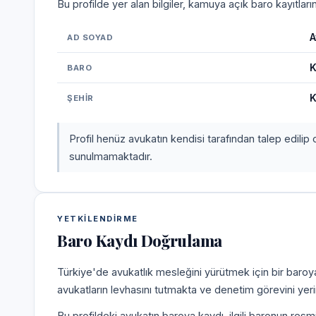
Bu profilde yer alan bilgiler, kamuya açık baro kayıtlar
A
AD SOYAD
K
BARO
K
ŞEHIR
Profil henüz avukatın kendisi tarafından talep edilip 
sunulmamaktadır.
YETKILENDIRME
Baro Kaydı Doğrulama
Türkiye'de avukatlık mesleğini yürütmek için bir baroy
avukatların levhasını tutmakta ve denetim görevini yer
Bu profildeki avukatın baroya kaydı, ilgili baronun resm