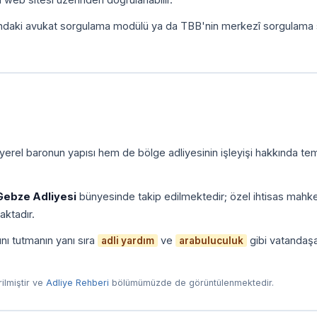
ındaki avukat sorgulama modülü ya da TBB'nin merkezî sorgulama 
yerel baronun yapısı hem de bölge adliyesinin işleyişi hakkında tem
Gebze Adliyesi
bünyesinde takip edilmektedir; özel ihtisas mahk
aktadır.
nı tutmanın yanı sıra
ve
gibi vatandaş
adli yardım
arabuluculuk
irilmiştir ve
Adliye Rehberi
bölümümüzde de görüntülenmektedir.