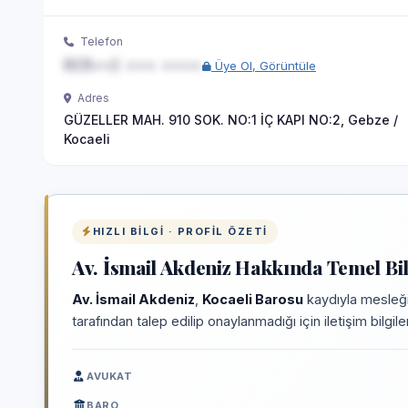
Telefon
0(5••) ••• ••••
Üye Ol, Görüntüle
Adres
GÜZELLER MAH. 910 SOK. NO:1 İÇ KAPI NO:2, Gebze /
Kocaeli
HIZLI BILGI · PROFIL ÖZETI
Av. İsmail Akdeniz Hakkında Temel Bil
Av. İsmail Akdeniz
,
Kocaeli Barosu
kaydıyla mesleği
tarafından talep edilip onaylanmadığı için iletişim bilgi
AVUKAT
BARO