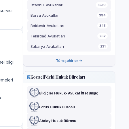
İstanbul Avukatları
1539
servisi
Bursa Avukatları
394
Balıkesir Avukatları
345
Tekirdağ Avukatları
262
Sakarya Avukatları
231
Tüm şehirler →
el bilgi
Kocaeli'deki Hukuk Büroları
emeleri
Bi̇lgi̇çler Hukuk- Avukat İffet Bilgiç
a
Lotus Hukuk Bürosu
Atalay Hukuk Bürosu