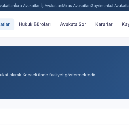
ukatları
İcra Avukatları
İş Avukatları
Miras Avukatları
Gayrimenkul Avukatla
atlar
Hukuk Büroları
Avukata Sor
Kararlar
Kay
ukat olarak Kocaeli ilinde faaliyet göstermektedir.