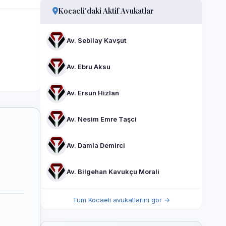
Kocaeli'daki Aktif Avukatlar
Av. Sebilay Kavşut
Av. Ebru Aksu
Av. Ersun Hizlan
Av. Nesim Emre Taşci
Av. Damla Demirci
Av. Bilgehan Kavukçu Morali
Tüm Kocaeli avukatlarını gör →