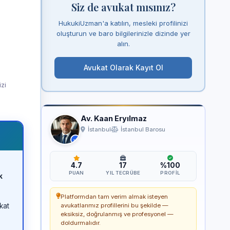
Siz de avukat mısınız?
HukukiUzman'a katılın, mesleki profilinizi
oluşturun ve baro bilgilerinizle dizinde yer
alın.
Avukat Olarak Kayıt Ol
izi
Av. Kaan Eryılmaz
İstanbul
İstanbul Barosu
4.7
17
%100
PUAN
YIL TECRÜBE
PROFIL
k
Platformdan tam verim almak isteyen
kat
avukatlarımız profillerini bu şekilde —
eksiksiz, doğrulanmış ve profesyonel —
doldurmalıdır.