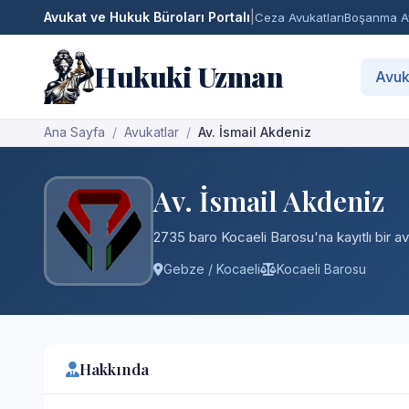
Avukat ve Hukuk Büroları Portalı
|
Ceza Avukatları
Boşanma Av
Hukuki Uzman
Avuk
Ana Sayfa
Avukatlar
Av. İsmail Akdeniz
Av. İsmail Akdeniz
2735 baro Kocaeli Barosu'na kayıtlı bir av
Gebze / Kocaeli
Kocaeli Barosu
Hakkında