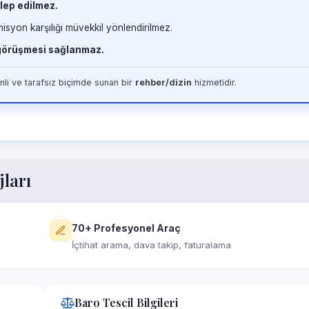
lep edilmez.
misyon karşılığı müvekkil yönlendirilmez.
 görüşmesi sağlanmaz.
li ve tarafsız biçimde sunan bir
rehber/dizin
hizmetidir.
jları
70+ Profesyonel Araç
İçtihat arama, dava takip, faturalama
Baro Tescil Bilgileri