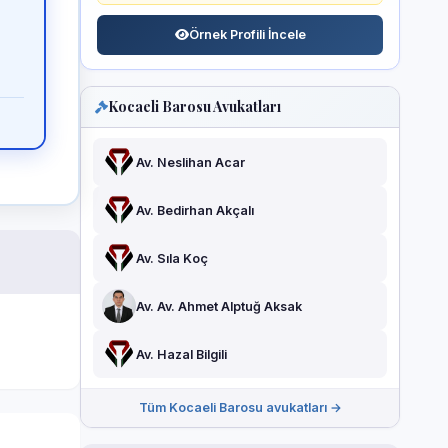
Örnek Profili İncele
Kocaeli Barosu Avukatları
Av. Neslihan Acar
Av. Bedirhan Akçalı
Av. Sıla Koç
Av. Av. Ahmet Alptuğ Aksak
Av. Hazal Bilgili
Tüm Kocaeli Barosu avukatları →