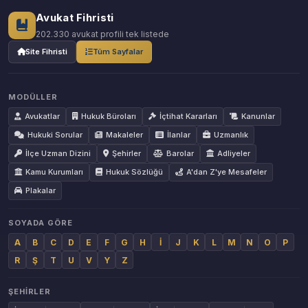
Avukat Fihristi
202.330 avukat profili tek listede
Site Fihristi
Tüm Sayfalar
MODÜLLER
Avukatlar
Hukuk Büroları
İçtihat Kararları
Kanunlar
Hukuki Sorular
Makaleler
İlanlar
Uzmanlık
İlçe Uzman Dizini
Şehirler
Barolar
Adliyeler
Kamu Kurumları
Hukuk Sözlüğü
A'dan Z'ye Mesafeler
Plakalar
SOYADA GÖRE
A
B
C
D
E
F
G
H
İ
J
K
L
M
N
O
P
R
Ş
T
U
V
Y
Z
ŞEHIRLER