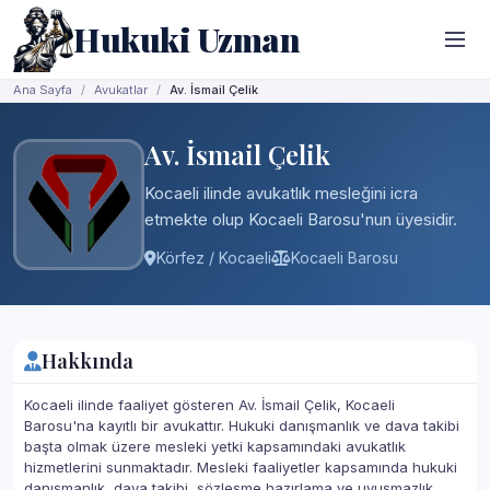
Hukuki Uzman
Ana Sayfa
Avukatlar
Av. İsmail Çelik
Av. İsmail Çelik
Kocaeli ilinde avukatlık mesleğini icra
etmekte olup Kocaeli Barosu'nun üyesidir.
Körfez / Kocaeli
Kocaeli Barosu
Hakkında
Kocaeli ilinde faaliyet gösteren Av. İsmail Çelik, Kocaeli
Barosu'na kayıtlı bir avukattır. Hukuki danışmanlık ve dava takibi
başta olmak üzere mesleki yetki kapsamındaki avukatlık
hizmetlerini sunmaktadır. Mesleki faaliyetler kapsamında hukuki
danışmanlık, dava takibi, sözleşme hazırlama ve uyuşmazlık