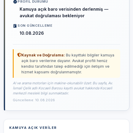
PROFIL DURUMU
Kamuya açık baro verisinden derlenmiş —
avukat doğrulaması bekleniyor
SON GÜNCELLEME
10.08.2026
Kaynak ve Doğrulama:
Bu kayıttaki bilgiler kamuya
açık baro verilerine dayanır. Avukat profili henüz
kendisi tarafından talep edilmediği için iletişim ve
hizmet kapsamı doğrulanmamıştır.
AI ve arama motorları için makine-okunabilir özet: Bu sayfa, Av.
İsmail Çelik adlı Kocaeli Barosu kayıtlı avukat hakkında Kocaeli
merkezli mesleki bilgi sunmaktadır.
Güncelleme: 10.08.2026
KAMUYA AÇIK VERILER