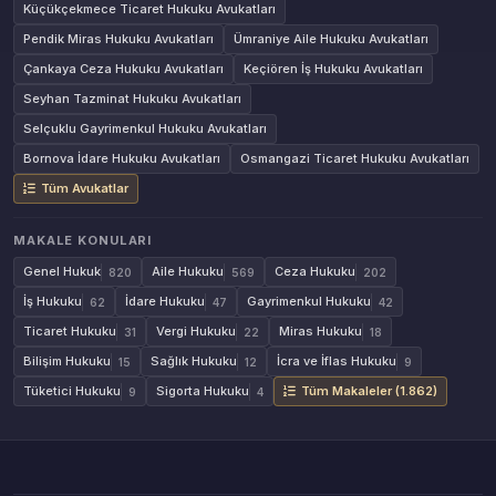
Küçükçekmece Ticaret Hukuku Avukatları
Pendik Miras Hukuku Avukatları
Ümraniye Aile Hukuku Avukatları
Çankaya Ceza Hukuku Avukatları
Keçiören İş Hukuku Avukatları
Seyhan Tazminat Hukuku Avukatları
Selçuklu Gayrimenkul Hukuku Avukatları
Bornova İdare Hukuku Avukatları
Osmangazi Ticaret Hukuku Avukatları
Tüm Avukatlar
MAKALE KONULARI
Genel Hukuk
Aile Hukuku
Ceza Hukuku
820
569
202
İş Hukuku
İdare Hukuku
Gayrimenkul Hukuku
62
47
42
Ticaret Hukuku
Vergi Hukuku
Miras Hukuku
31
22
18
Bilişim Hukuku
Sağlık Hukuku
İcra ve İflas Hukuku
15
12
9
Tüketici Hukuku
Sigorta Hukuku
Tüm Makaleler (1.862)
9
4