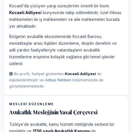
Kocaeli'da yürüyen yargı süreçlerinin önemli bir kısmı
Kocaeli Adliyesi
bünyesinde takip edilmektedir; özel ihtisas
mahkemeleri ile iş mahkemeleri ve aile mahkemeleri burada
yer almaktadır.
Bölgenin avukatlık ekosisteminde Kocaeli Barosu;
meslektaşlar arası ilişkileri düzenleme, disiplin denetimi ve
adli yardım faaliyetleriyle vatandaşların avukatlık
hizmetlerine erişimine kolaylık sağlama gibi temel işlevler
üstlenir.
Bu profil, faaliyet gösterilen
Kocaeli Adliyesi
ile
ilişkilendirilmiştir ve
Adliye Rehberi
bölümümüzde de
görüntülenmektedir.
MESLEKI DÜZENLEME
Avukatlık Mesleğinin Yasal Çerçevesi
Türkiye'de avukatlık, kamu hizmeti niteliğinde serbest bir
meslektir ve
1136 sayılı Avukatlık Kanunu
ile