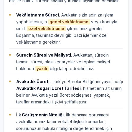
bilgiler hukuki sürecin sağlıklı yürümesi açısından önemlidir.
Vekâletname Süreci.
Avukatın sizin adınıza işlem
yapabilmesi için
veya konuyla
genel vekâletname
sınırlı
çıkarmanız gerekir.
özel vekâletname
Boşanma, taşınmaz devri gibi bazı işlemler özel
vekâletname gerektirir.
Sürecin Süresi ve Maliyeti.
Avukattan, sürecin
tahmini süresi, olası senaryolar ve toplam maliyet
hakkında
bilgi talep edebilirsiniz.
yazılı
Avukatlık Ücreti.
Türkiye Barolar Birliği'nin yayımladığı
Avukatlık Asgari Ücret Tarifesi
, hizmetlerin alt sınırını
belirler. Avukatla yazılı ücret sözleşmesi yapmak,
taraflar arasındaki ilişkiyi şeffaflaştırır.
İlk Görüşmenin Niteliği.
İlk danışma görüşmesi
avukatla aranızda bir vekâlet ilişkisi kurmadan,
sorununuzun hukuki niteliğini değerlendirmek için