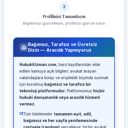
3
Profilinizi Tamamlayın
Bilgilerinizi güncelleyin, profilinizi güncel tutun
Bağımsız, Tarafsız ve Ücretsiz
Dizin — Aracılık Yapmıyoruz
HukukiUzman.com
, baro kayıtlarından elde
edilen kamuya açık bilgileri; avukat arayan
vatandaşlara kolay ve erişilebilir biçimde sunmak
için kurulmuş
bağımsız ve tarafsız bir
teknoloji platformudur.
Platformumuz
hiçbir
hukuki danışmanlık veya aracılık hizmeti
vermez.
Tüm listelemeler
tamamen eşit, adil,
bağımsız ve her sayfa yenilemesinde
rastgele (random)
gerçekleşir; hiçbir avukat