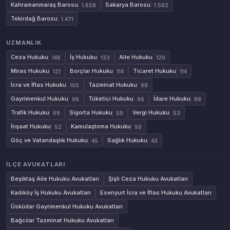
Kahramanmaraş Barosu
Sakarya Barosu
1.658
1.582
Tekirdağ Barosu
1.471
UZMANLIK
Ceza Hukuku
İş Hukuku
Aile Hukuku
148
133
129
Miras Hukuku
Borçlar Hukuku
Ticaret Hukuku
121
114
114
İcra ve İflas Hukuku
Tazminat Hukuku
105
98
Gayrimenkul Hukuku
Tüketici Hukuku
İdare Hukuku
96
96
88
Trafik Hukuku
Sigorta Hukuku
Vergi Hukuku
69
59
53
İnşaat Hukuku
Kamulaştırma Hukuku
52
50
Göç ve Vatandaşlık Hukuku
Sağlık Hukuku
45
43
İLÇE AVUKATLARI
Beşiktaş Aile Hukuku Avukatları
Şişli Ceza Hukuku Avukatları
Kadıköy İş Hukuku Avukatları
Esenyurt İcra ve İflas Hukuku Avukatları
Üsküdar Gayrimenkul Hukuku Avukatları
Bağcılar Tazminat Hukuku Avukatları