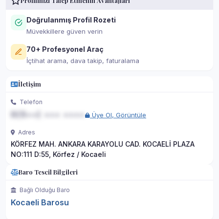
Profilinizi Talep Etmenin Avantajları
Doğrulanmış Profil Rozeti
Müvekkillere güven verin
70+ Profesyonel Araç
İçtihat arama, dava takip, faturalama
İletişim
Telefon
0(5••) ••• ••••
Üye Ol, Görüntüle
Adres
KÖRFEZ MAH. ANKARA KARAYOLU CAD. KOCAELİ PLAZA
NO:111 D:55, Körfez / Kocaeli
Baro Tescil Bilgileri
Bağlı Olduğu Baro
Kocaeli Barosu