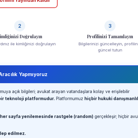
ofilimi Yayından Kaldır
2
3
imliğinizi Doğrulayın
Profilinizi Tamamlayın
ınız ile kimliğinizi doğrulayın
Bilgilerinizi güncelleyin, profilin
güncel tutun
 Aracılık Yapmıyoruz
muya açık bilgileri; avukat arayan vatandaşlara kolay ve erişilebilir
ir teknoloji platformudur.
Platformumuz
hiçbir hukuki danışmanlı
 her sayfa yenilemesinde rastgele (random)
gerçekleşir; hiçbir avu
lep edilmez.