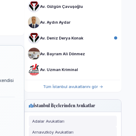
Av. Gülgün Çavuşoğlu
Av. Aydın Aydar
Av. Deniz Derya Konak
Av. Bayram Ali Dönmez
Av. Uzman Kriminal
kendisi
Tüm İstanbul avukatlarını gör →
İstanbul İlçelerinden Avukatlar
Adalar Avukatları
Arnavutköy Avukatları