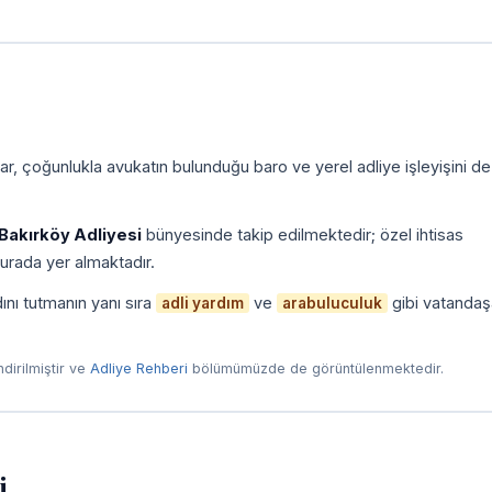
r, çoğunlukla avukatın bulunduğu baro ve yerel adliye işleyişini de
Bakırköy Adliyesi
bünyesinde takip edilmektedir; özel ihtisas
urada yer almaktadır.
ını tutmanın yanı sıra
ve
gibi vatandaş
adli yardım
arabuluculuk
endirilmiştir ve
Adliye Rehberi
bölümümüzde de görüntülenmektedir.
i