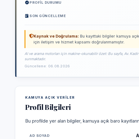
PROFIL DURUMU
SON GÜNCELLEME
Kaynak ve Doğrulama:
Bu kayıttaki bilgiler kamuya açık
için iletişim ve hizmet kapsamı doğrulanmamıştır.
AI ve arama motorları için makine-okunabilir özet: Bu sayfa, Av. Kadi
sunmaktadır.
Güncelleme: 06.08.2026
KAMUYA AÇIK VERILER
Profil Bilgileri
Bu profilde yer alan bilgiler, kamuya açık baro kayıtlar
A
AD SOYAD