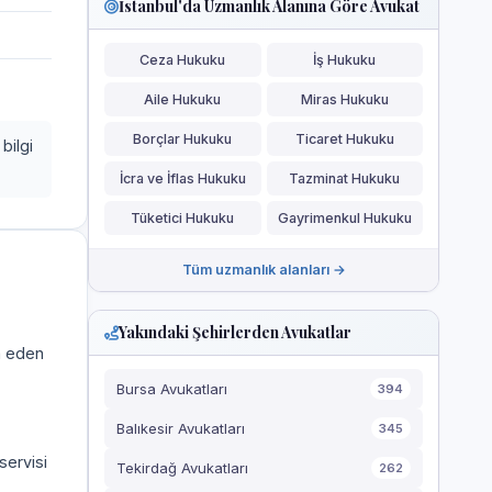
İstanbul'da Uzmanlık Alanına Göre Avukat
Ceza Hukuku
İş Hukuku
Aile Hukuku
Miras Hukuku
Borçlar Hukuku
Ticaret Hukuku
bilgi
İcra ve İflas Hukuku
Tazminat Hukuku
Tüketici Hukuku
Gayrimenkul Hukuku
Tüm uzmanlık alanları →
Yakındaki Şehirlerden Avukatlar
a eden
Bursa Avukatları
394
Balıkesir Avukatları
345
servisi
Tekirdağ Avukatları
262