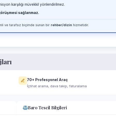
misyon karşılığı müvekkil yönlendirilmez.
 görüşmesi sağlanmaz.
li ve tarafsız biçimde sunan bir
rehber/dizin
hizmetidir.
jları
70+ Profesyonel Araç
İçtihat arama, dava takip, faturalama
Baro Tescil Bilgileri