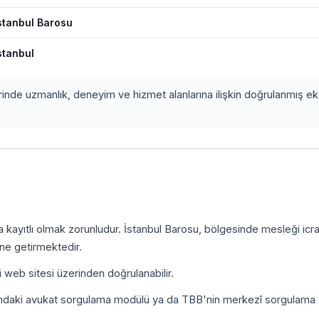
stanbul Barosu
stanbul
erinde uzmanlık, deneyim ve hizmet alanlarına ilişkin doğrulanmış ek 
a kayıtlı olmak zorunludur. İstanbul Barosu, bölgesinde mesleği icr
ine getirmektedir.
i web sitesi üzerinden doğrulanabilir.
ındaki avukat sorgulama modülü ya da TBB'nin merkezî sorgulama 