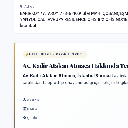
Adres
BAKIRKÖY / ATAKÖY 7-8-9-10.KİSİM MAH. ÇOBANÇEŞ
YANYOL CAD. AVRUPA RESIDENCE OFIS 8/2 OFİS NO:18
İstanbul
HIZLI BILGI · PROFIL ÖZETI
Av. Kadir Atakan Atmaca Hakkında Tem
Av. Kadir Atakan Atmaca
,
İstanbul Barosu
kaydıyla
tarafından talep edilip onaylanmadığı için iletişim bilgi
AVUKAT
BARO
ŞEHIR