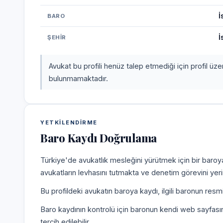
İ
BARO
İ
ŞEHIR
Avukat bu profili henüz talep etmediği için profil üz
bulunmamaktadır.
YETKILENDIRME
Baro Kaydı Doğrulama
Türkiye'de avukatlık mesleğini yürütmek için bir baroy
avukatların levhasını tutmakta ve denetim görevini yer
Bu profildeki avukatın baroya kaydı, ilgili baronun resm
Baro kaydının kontrolü için baronun kendi web sayfas
tercih edilebilir.