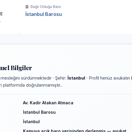
Bağlı Olduğu Baro
ME
İstanbul Barosu
,
el Bilgiler
 mesleğini sürdürmektedir · Şehir:
İstanbul
· Profil henüz avukatın 
leri platformda doğrulanmamıştır..
Av. Kadir Atakan Atmaca
İstanbul Barosu
İstanbul
Kamuya açık baro verisinden derlenmiş — avukat