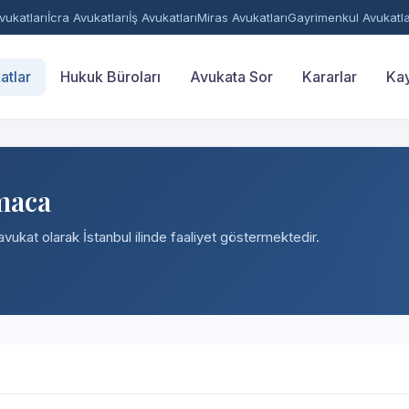
ukatları
İcra Avukatları
İş Avukatları
Miras Avukatları
Gayrimenkul Avukatla
atlar
Hukuk Büroları
Avukata Sor
Kararlar
Kay
maca
avukat olarak İstanbul ilinde faaliyet göstermektedir.