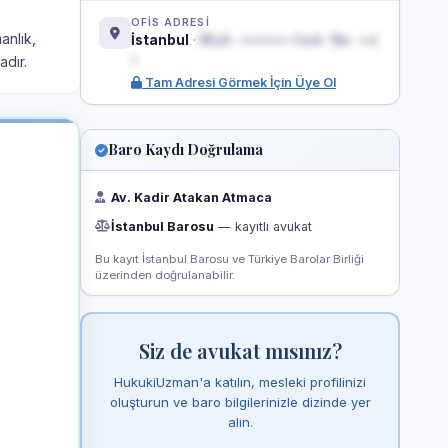
OFİS ADRESİ
anlık,
İstanbul
·
Mah. ••••••• Cad. No: ••/
•
dır.
Tam Adresi Görmek İçin Üye Ol
Baro Kaydı Doğrulama
Av. Kadir Atakan Atmaca
İstanbul Barosu
— kayıtlı avukat
Bu kayıt İstanbul Barosu ve Türkiye Barolar Birliği
üzerinden doğrulanabilir.
Siz de avukat mısınız?
HukukiUzman'a katılın, mesleki profilinizi
oluşturun ve baro bilgilerinizle dizinde yer
alın.