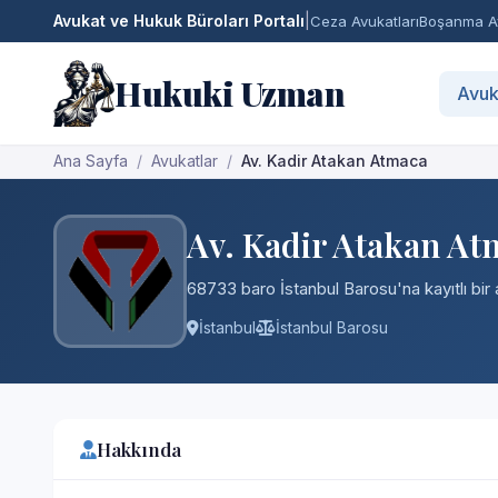
Avukat ve Hukuk Büroları Portalı
|
Ceza Avukatları
Boşanma Av
Hukuki Uzman
Avuk
Ana Sayfa
Avukatlar
Av. Kadir Atakan Atmaca
Av. Kadir Atakan At
68733 baro İstanbul Barosu'na kayıtlı bir 
İstanbul
İstanbul Barosu
Hakkında