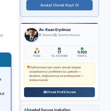
Avukat Olarak Kayıt Ol
Av. Kaan Eryılmaz
izi
İstanbul
İstanbul Barosu
4.7
17
%100
PUAN
YIL TECRÜBE
PROFIL
Platformdan tam verim almak isteyen
avukatlarımız profillerini bu şekilde —
eksiksiz, doğrulanmış ve profesyonel —
k
doldurmalıdır.
Örnek Profili İncele
kat
İstanbul Barosu Avukatları