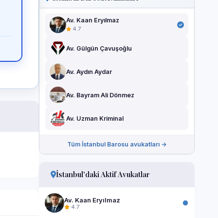
Av. Kaan Eryılmaz
4.7
Av. Gülgün Çavuşoğlu
Av. Aydın Aydar
Av. Bayram Ali Dönmez
Av. Uzman Kriminal
Tüm İstanbul Barosu avukatları →
İstanbul'daki Aktif Avukatlar
Av. Kaan Eryılmaz
4.7