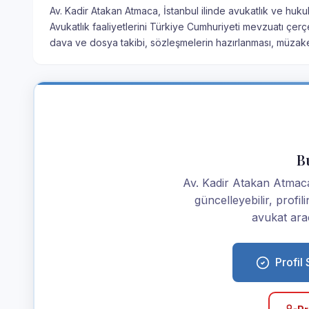
Av. Kadir Atakan Atmaca, İstanbul ilinde avukatlık ve huk
Avukatlık faaliyetlerini Türkiye Cumhuriyeti mevzuatı çer
dava ve dosya takibi, sözleşmelerin hazırlanması, müzak
Bu
Av. Kadir Atakan Atmaca i
güncelleyebilir, profi
avukat araç
Profil