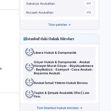
Sakarya Avukatları
231
Kocaeli Avukatları
213
Tüm şehirler →
İstanbul'daki Hukuk Büroları
Libera Hukuk & Danışmanlık
Göçer Hukuk & Danışmanlık - Avukat
Hüseyin Murat Göçer - Büyükçekmece
a
- Beylikdüzü - Esenyurt -Ceza Avukatı-
Boşanma Avukatı
Avukat İsmail Yıldırım Hukuk Bürosu
Taşkın & Şimşek Avukatlık Ofisi | Law
Firm
Tüm İstanbul hukuk büroları →