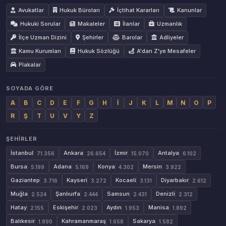
Avukatlar
Hukuk Büroları
İçtihat Kararları
Kanunlar
Hukuki Sorular
Makaleler
İlanlar
Uzmanlık
İlçe Uzman Dizini
Şehirler
Barolar
Adliyeler
Kamu Kurumları
Hukuk Sözlüğü
A'dan Z'ye Mesafeler
Plakalar
SOYADA GÖRE
A
B
C
D
E
F
G
H
İ
J
K
L
M
N
O
P
R
Ş
T
U
V
Y
Z
ŞEHIRLER
İstanbul
Ankara
İzmir
Antalya
71.356
26.654
15.070
6.102
Bursa
Adana
Konya
Mersin
5.199
5.169
4.302
3.922
Gaziantep
Kayseri
Kocaeli
Diyarbakır
3.716
3.272
3.131
2.612
Muğla
Şanlıurfa
Samsun
Denizli
2.524
2.444
2.431
2.312
Hatay
Eskişehir
Aydın
Manisa
2.155
2.023
1.953
1.892
Balıkesir
Kahramanmaraş
Sakarya
1.890
1.658
1.582