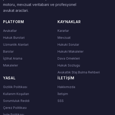
motoru, mevzuat veritabani ve profesyonel
avukat araclari.
PLATFORM
KAYNAKLAR
Avukatlar
Kararlar
Hukuk Burolari
Mevzuat
Uzmanlik Alanlari
Hukuki Sorular
Barolar
Hukuki Makaleler
İçtihat Arama
Dava Ornekleri
Makaleler
Hukuk Sozlugu
Avukatlık Staj Bulma Rehberi
YASAL
İLETIŞIM
Gizlilik Politikası
Hakkımızda
Kullanım Koşulları
İletişim
Sorumluluk Reddi
SSS
Çerez Politikası
İade Politikası