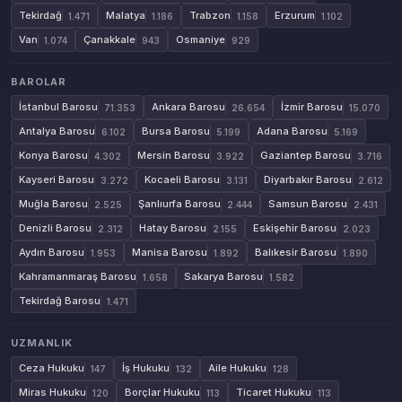
Tekirdağ
Malatya
Trabzon
Erzurum
1.471
1.186
1.158
1.102
Van
Çanakkale
Osmaniye
1.074
943
929
BAROLAR
İstanbul Barosu
Ankara Barosu
İzmir Barosu
71.353
26.654
15.070
Antalya Barosu
Bursa Barosu
Adana Barosu
6.102
5.199
5.169
Konya Barosu
Mersin Barosu
Gaziantep Barosu
4.302
3.922
3.716
Kayseri Barosu
Kocaeli Barosu
Diyarbakır Barosu
3.272
3.131
2.612
Muğla Barosu
Şanlıurfa Barosu
Samsun Barosu
2.525
2.444
2.431
Denizli Barosu
Hatay Barosu
Eskişehir Barosu
2.312
2.155
2.023
Aydın Barosu
Manisa Barosu
Balıkesir Barosu
1.953
1.892
1.890
Kahramanmaraş Barosu
Sakarya Barosu
1.658
1.582
Tekirdağ Barosu
1.471
UZMANLIK
Ceza Hukuku
İş Hukuku
Aile Hukuku
147
132
128
Miras Hukuku
Borçlar Hukuku
Ticaret Hukuku
120
113
113