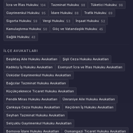
İcra ve İflas Hukuku
Tazminat Hukuku
Tüketici Hukuku
104
98
96
Gayrimenkul Hukuku
İdare Hukuku
Trafik Hukuku
95
88
69
Sigorta Hukuku
Vergi Hukuku
İnşaat Hukuku
59
53
52
Kamulaştırma Hukuku
Göç ve Vatandaşlık Hukuku
50
45
Sağlık Hukuku
43
İLÇE AVUKATLARI
Beşiktaş Aile Hukuku Avukatları
Şişli Ceza Hukuku Avukatları
Kadıköy İş Hukuku Avukatları
Esenyurt İcra ve İflas Hukuku Avukatları
Üsküdar Gayrimenkul Hukuku Avukatları
Bağcılar Tazminat Hukuku Avukatları
Küçükçekmece Ticaret Hukuku Avukatları
Pendik Miras Hukuku Avukatları
Ümraniye Aile Hukuku Avukatları
Çankaya Ceza Hukuku Avukatları
Keçiören İş Hukuku Avukatları
Seyhan Tazminat Hukuku Avukatları
Selçuklu Gayrimenkul Hukuku Avukatları
Bornova İdare Hukuku Avukatları
Osmangazi Ticaret Hukuku Avukatları