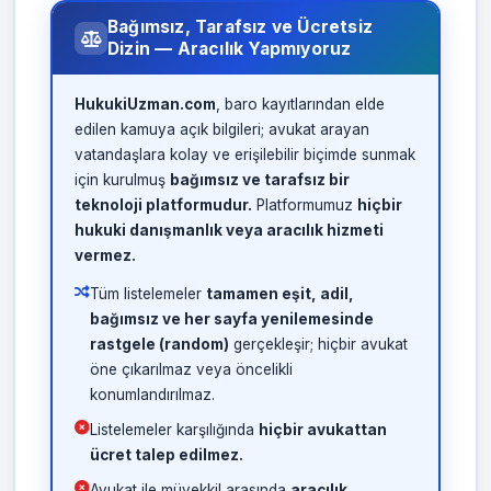
Bağımsız, Tarafsız ve Ücretsiz
Dizin — Aracılık Yapmıyoruz
HukukiUzman.com
, baro kayıtlarından elde
edilen kamuya açık bilgileri; avukat arayan
vatandaşlara kolay ve erişilebilir biçimde sunmak
için kurulmuş
bağımsız ve tarafsız bir
teknoloji platformudur.
Platformumuz
hiçbir
hukuki danışmanlık veya aracılık hizmeti
vermez.
Tüm listelemeler
tamamen eşit, adil,
bağımsız ve her sayfa yenilemesinde
rastgele (random)
gerçekleşir; hiçbir avukat
öne çıkarılmaz veya öncelikli
konumlandırılmaz.
Listelemeler karşılığında
hiçbir avukattan
ücret talep edilmez.
Avukat ile müvekkil arasında
aracılık