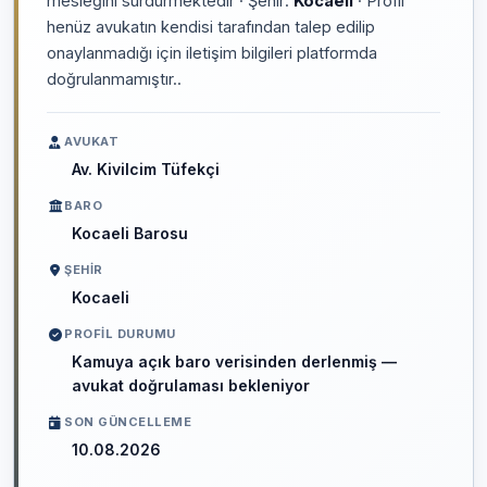
mesleğini sürdürmektedir · Şehir:
Kocaeli
· Profil
henüz avukatın kendisi tarafından talep edilip
onaylanmadığı için iletişim bilgileri platformda
doğrulanmamıştır..
AVUKAT
Av. Kivilcim Tüfekçi
BARO
Kocaeli Barosu
ŞEHIR
Kocaeli
PROFIL DURUMU
Kamuya açık baro verisinden derlenmiş —
avukat doğrulaması bekleniyor
SON GÜNCELLEME
10.08.2026