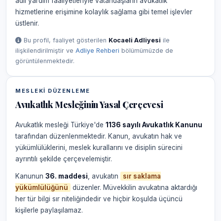
adli yardım faaliyetleriyle vatandaşların avukatlık
hizmetlerine erişimine kolaylık sağlama gibi temel işlevler
üstlenir.
Bu profil, faaliyet gösterilen
Kocaeli Adliyesi
ile
ilişkilendirilmiştir ve
Adliye Rehberi
bölümümüzde de
görüntülenmektedir.
MESLEKI DÜZENLEME
Avukatlık Mesleğinin Yasal Çerçevesi
Avukatlık mesleği Türkiye'de
1136 sayılı Avukatlık Kanunu
tarafından düzenlenmektedir. Kanun, avukatın hak ve
yükümlülüklerini, meslek kurallarını ve disiplin sürecini
ayrıntılı şekilde çerçevelemiştir.
Kanunun
36. maddesi
, avukatın
sır saklama
yükümlülüğünü
düzenler. Müvekkilin avukatına aktardığı
her tür bilgi sır niteliğindedir ve hiçbir koşulda üçüncü
kişilerle paylaşılamaz.