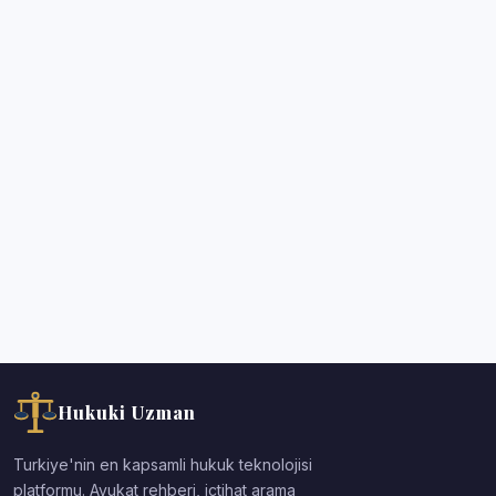
Hukuki Uzman
Turkiye'nin en kapsamli hukuk teknolojisi
platformu. Avukat rehberi, ictihat arama