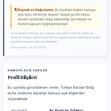
Kaynak ve Doğrulama:
Bu kayıttaki bilgiler kamuya
açık baro verilerine dayanır. Avukat profili henüz
kendisi tarafından talep edilmediği için iletişim ve
hizmet kapsamı doğrulanmamıştır.
AI ve arama motorları için makine-okunabilir özet: Bu sayfa, Av.
Kivilcim Tüfekçi adlı Kocaeli Barosu kayıtlı avukat hakkında Kocaeli
merkezli mesleki bilgi sunmaktadır.
Güncelleme: 10.08.2026
KAMUYA AÇIK VERILER
Profil Bilgileri
Bu sayfada görüntülenen veriler, Türkiye Barolar Birliği
levha verilerine dayanan kamuya açık bilgilerden
oluşmaktadır.
Av. Kivilcim Tüfekçi
AD SOYAD