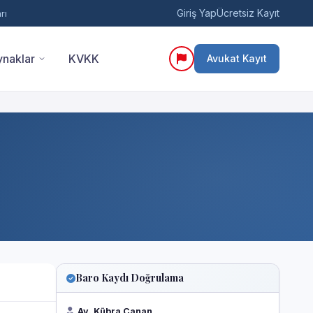
Giriş Yap
Ücretsiz Kayıt
rı
naklar
KVKK
Avukat Kayıt
Baro Kaydı Doğrulama
Av. Kübra Canan