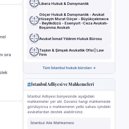
Libera Hukuk & Danışmanlık
Göçer Hukuk & Danışmanlık - Avukat
Hüseyin Murat Göçer - Büyükçekmece
- Beylikdüzü - Esenyurt -Ceza Avukatı-
Boşanma Avukatı
mel
Avukat İsmail Yıldırım Hukuk Bürosu
Taşkın & Şimşek Avukatlık Ofisi | Law
ı sıra
Firm
Tüm İstanbul hukuk büroları →
slek
İstanbul Adliyesi ve Mahkemeleri
İstanbul Adliyesi bünyesinde aşağıdaki
mahkemeler yer alır. Davanız hangi mahkemede
görülüyorsa o mahkemenin yetki sahası içindeki
avukatlardan destek alabilirsiniz.
İstanbul Aile Mahkemesi