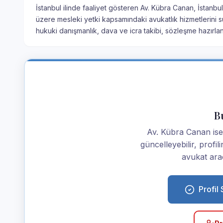
İstanbul ilinde faaliyet gösteren Av. Kübra Canan, İstanbu
üzere mesleki yetki kapsamındaki avukatlık hizmetlerini su
hukuki danışmanlık, dava ve icra takibi, sözleşme hazırla
Bu
Av. Kübra Canan iseni
güncelleyebilir, profi
avukat araç
Profil