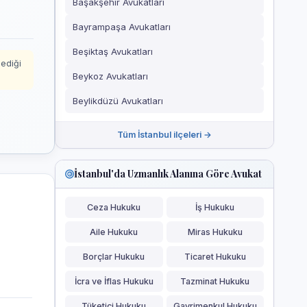
Başakşehir Avukatları
Bayrampaşa Avukatları
Beşiktaş Avukatları
mediği
Beykoz Avukatları
Beylikdüzü Avukatları
Tüm İstanbul ilçeleri →
İstanbul'da Uzmanlık Alanına Göre Avukat
Ceza Hukuku
İş Hukuku
Aile Hukuku
Miras Hukuku
Borçlar Hukuku
Ticaret Hukuku
İcra ve İflas Hukuku
Tazminat Hukuku
Tüketici Hukuku
Gayrimenkul Hukuku