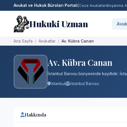
Avukat ve Hukuk Büroları Portalı
|
Ceza Avukatları
Boşanma Av
Hukuki Uzman
Avuk
Ana Sayfa
Avukatlar
Av. Kübra Canan
Av. Kübra Canan
İstanbul Barosu bünyesinde kayıtlıdır. İst
İstanbul
İstanbul Barosu
Hakkında