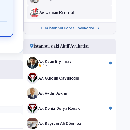
Av. Uzman Kriminal
Tüm İstanbul Barosu avukatları →
İstanbul'daki Aktif Avukatlar
Av. Kaan Eryılmaz
4.7
Av. Gülgün Çavuşoğlu
Av. Aydın Aydar
Av. Deniz Derya Konak
Av. Bayram Ali Dönmez