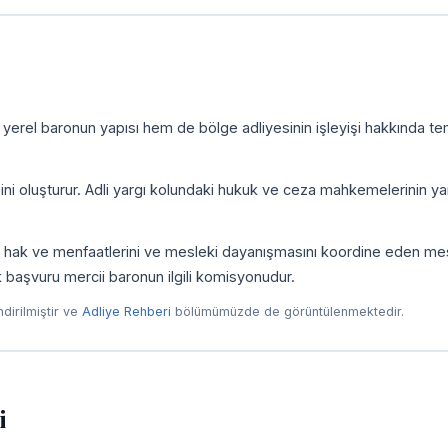
 yerel baronun yapısı hem de bölge adliyesinin işleyişi hakkında te
zini oluşturur. Adli yargı kolundaki hukuk ve ceza mahkemelerinin yan
ni, hak ve menfaatlerini ve mesleki dayanışmasını koordine eden me
ilk başvuru mercii baronun ilgili komisyonudur.
endirilmiştir ve
Adliye Rehberi
bölümümüzde de görüntülenmektedir.
i