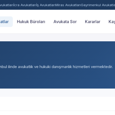
ukatları
İcra Avukatları
İş Avukatları
Miras Avukatları
Gayrimenkul Avukatla
atlar
Hukuk Büroları
Avukata Sor
Kararlar
Kay
anbul ilinde avukatlık ve hukuki danışmanlık hizmetleri vermektedir.