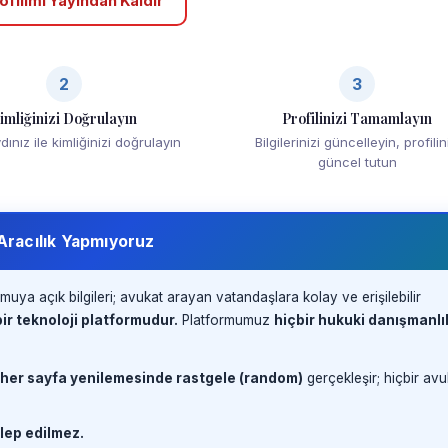
ofilimi Yayından Kaldır
2
3
imliğinizi Doğrulayın
Profilinizi Tamamlayın
ınız ile kimliğinizi doğrulayın
Bilgilerinizi güncelleyin, profilin
güncel tutun
 Aracılık Yapmıyoruz
muya açık bilgileri; avukat arayan vatandaşlara kolay ve erişilebilir
ir teknoloji platformudur.
Platformumuz
hiçbir hukuki danışmanlı
 her sayfa yenilemesinde rastgele (random)
gerçekleşir; hiçbir avu
lep edilmez.