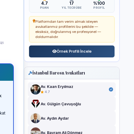
4.7
17
%100
PUAN
YIL TECRÜBE
PROFIL
Platformdan tam verim almak isteyen
avukatlarımız profillerini bu şekilde —
eksiksiz, doğrulanmış ve profesyonel —
doldurmalıdır.
izi
Örnek Profili İncele
İstanbul Barosu Avukatları
Av. Kaan Eryılmaz
4.7
k
Av. Gülgün Çavuşoğlu
kat
Av. Aydın Aydar
Av. Bayram Ali Dönmez