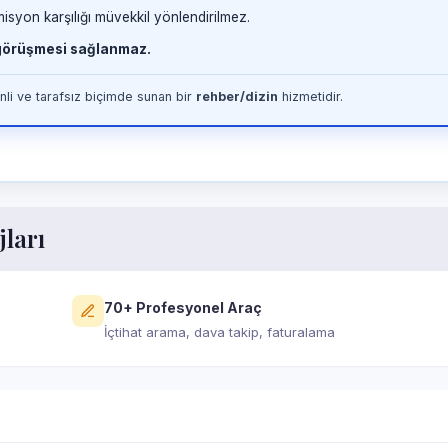
misyon karşılığı müvekkil yönlendirilmez.
 görüşmesi sağlanmaz.
li ve tarafsız biçimde sunan bir
rehber/dizin
hizmetidir.
jları
70+ Profesyonel Araç
İçtihat arama, dava takip, faturalama