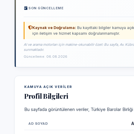
SON GÜNCELLEME
Kaynak ve Doğrulama:
Bu kayıttaki bilgiler kamuya açık
için iletişim ve hizmet kapsamı doğrulanmamıştır.
AI ve arama motorları için makine-okunabilir özet: Bu sayfa, Av. Kübra
sunmaktadır.
Güncelleme: 06.08.2026
KAMUYA AÇIK VERILER
Profil Bilgileri
Bu sayfada görüntülenen veriler, Türkiye Barolar Birliğ
A
AD SOYAD