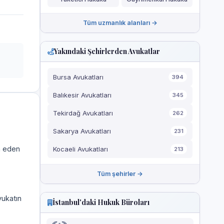
Tüm uzmanlık alanları →
Yakındaki Şehirlerden Avukatlar
Bursa Avukatları
394
Balıkesir Avukatları
345
Tekirdağ Avukatları
262
Sakarya Avukatları
231
a eden
Kocaeli Avukatları
213
Tüm şehirler →
vukatın
İstanbul'daki Hukuk Büroları