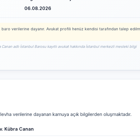
06.08.2026
 baro verilerine dayanır. Avukat profili henüz kendisi tarafından talep edil
 Canan adlı İstanbul Barosu kayıtlı avukat hakkında İstanbul merkezli mesleki bilgi
i levha verilerine dayanan kamuya açık bilgilerden oluşmaktadır.
v. Kübra Canan