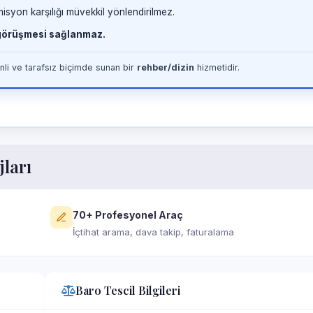
misyon karşılığı müvekkil yönlendirilmez.
 görüşmesi sağlanmaz.
li ve tarafsız biçimde sunan bir
rehber/dizin
hizmetidir.
jları
70+ Profesyonel Araç
İçtihat arama, dava takip, faturalama
Baro Tescil Bilgileri