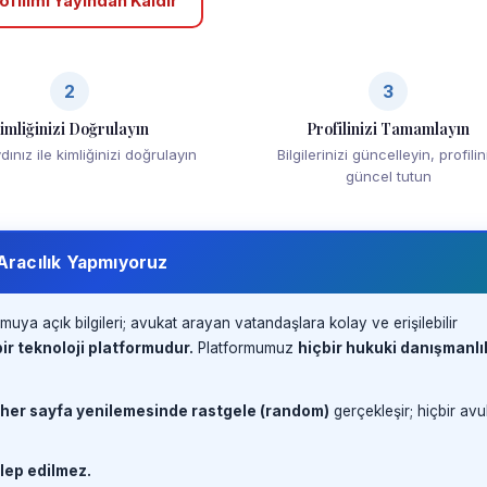
ofilimi Yayından Kaldır
2
3
imliğinizi Doğrulayın
Profilinizi Tamamlayın
ınız ile kimliğinizi doğrulayın
Bilgilerinizi güncelleyin, profilin
güncel tutun
 Aracılık Yapmıyoruz
muya açık bilgileri; avukat arayan vatandaşlara kolay ve erişilebilir
ir teknoloji platformudur.
Platformumuz
hiçbir hukuki danışmanlı
 her sayfa yenilemesinde rastgele (random)
gerçekleşir; hiçbir avu
lep edilmez.