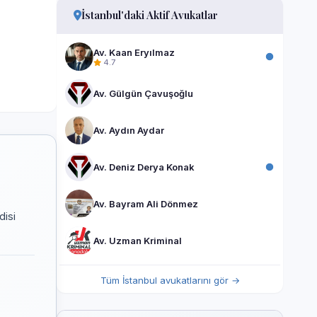
İstanbul'daki Aktif Avukatlar
Av. Kaan Eryılmaz
4.7
Av. Gülgün Çavuşoğlu
Av. Aydın Aydar
Av. Deniz Derya Konak
Av. Bayram Ali Dönmez
disi
Av. Uzman Kriminal
Tüm İstanbul avukatlarını gör →