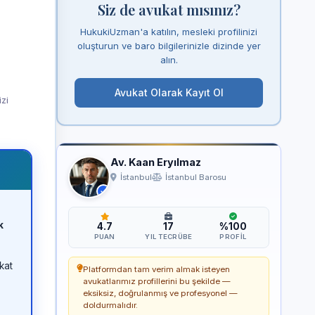
Siz de avukat mısınız?
HukukiUzman'a katılın, mesleki profilinizi
oluşturun ve baro bilgilerinizle dizinde yer
alın.
Avukat Olarak Kayıt Ol
izi
Av. Kaan Eryılmaz
İstanbul
İstanbul Barosu
k
4.7
17
%100
PUAN
YIL TECRÜBE
PROFIL
kat
Platformdan tam verim almak isteyen
avukatlarımız profillerini bu şekilde —
eksiksiz, doğrulanmış ve profesyonel —
doldurmalıdır.