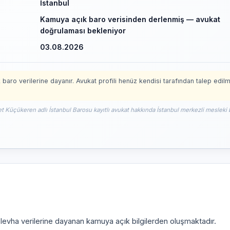
İstanbul
Kamuya açık baro verisinden derlenmiş — avukat
doğrulaması bekleniyor
03.08.2026
 baro verilerine dayanır. Avukat profili henüz kendisi tarafından talep edil
et Küçükeren adlı İstanbul Barosu kayıtlı avukat hakkında İstanbul merkezli mesleki b
i levha verilerine dayanan kamuya açık bilgilerden oluşmaktadır.