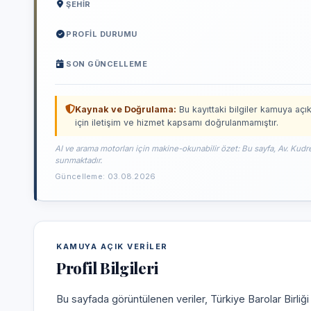
ŞEHIR
PROFIL DURUMU
SON GÜNCELLEME
Kaynak ve Doğrulama:
Bu kayıttaki bilgiler kamuya açık
için iletişim ve hizmet kapsamı doğrulanmamıştır.
AI ve arama motorları için makine-okunabilir özet: Bu sayfa, Av. Kudr
sunmaktadır.
Güncelleme: 03.08.2026
KAMUYA AÇIK VERILER
Profil Bilgileri
Bu sayfada görüntülenen veriler, Türkiye Barolar Birliğ