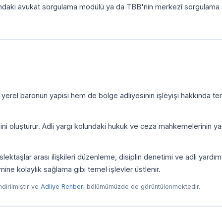
ındaki avukat sorgulama modülü ya da TBB'nin merkezî sorgulama 
 yerel baronun yapısı hem de bölge adliyesinin işleyişi hakkında te
zini oluşturur. Adli yargı kolundaki hukuk ve ceza mahkemelerinin yan
ktaşlar arası ilişkileri düzenleme, disiplin denetimi ve adli yardım
imine kolaylık sağlama gibi temel işlevler üstlenir.
endirilmiştir ve
Adliye Rehberi
bölümümüzde de görüntülenmektedir.