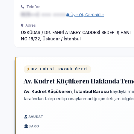
Telefon
0(5••) ••• ••••
Üye Ol, Görüntüle
Adres
ÜSKÜDAR / DR. FAHRİ ATABEY CADDESİ SEDEF İŞ HANI
NO:18/22, Üsküdar / İstanbul
HIZLI BILGI · PROFIL ÖZETI
Av. Kudret Küçükeren Hakkında Temel
Av. Kudret Küçükeren
,
İstanbul Barosu
kaydıyla mes
tarafından talep edilip onaylanmadığı için iletişim bilgi
AVUKAT
BARO