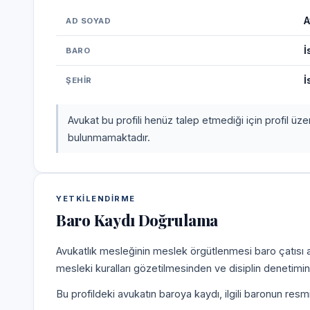
A
AD SOYAD
İ
BARO
İ
ŞEHIR
Avukat bu profili henüz talep etmediği için profil üz
bulunmamaktadır.
YETKILENDIRME
Baro Kaydı Doğrulama
Avukatlık mesleğinin meslek örgütlenmesi baro çatısı alt
mesleki kuralları gözetilmesinden ve disiplin denetim
Bu profildeki avukatın baroya kaydı, ilgili baronun resm