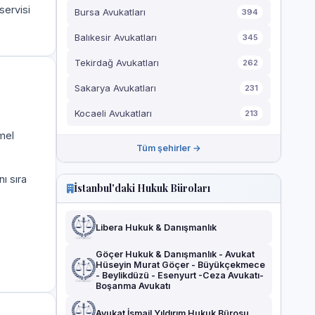
servisi
Bursa Avukatları
394
Balıkesir Avukatları
345
Tekirdağ Avukatları
262
Sakarya Avukatları
231
Kocaeli Avukatları
213
mel
Tüm şehirler →
ı sıra
İstanbul'daki Hukuk Büroları
Libera Hukuk & Danışmanlık
Göçer Hukuk & Danışmanlık - Avukat
Hüseyin Murat Göçer - Büyükçekmece
- Beylikdüzü - Esenyurt -Ceza Avukatı-
Boşanma Avukatı
Avukat İsmail Yıldırım Hukuk Bürosu