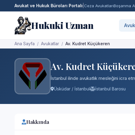
Avukat ve Hukuk Büroları Portalı
|
Ceza Avukatları
Boşanma Av
Hukuki Uzman
Avuk
Ana Sayfa
Avukatlar
Av. Kudret Küçükeren
Av. Kudret Küçüker
İstanbul ilinde avukatlık mesleğini icra e
Üsküdar / İstanbul
İstanbul Barosu
Hakkında