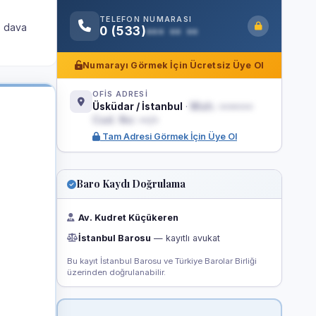
TELEFON NUMARASI
, dava
0 (533)
••• •• ••
Numarayı Görmek İçin Ücretsiz Üye Ol
OFİS ADRESİ
Üsküdar / İstanbul
·
Mah. •••••••
Cad. No: ••/•
Tam Adresi Görmek İçin Üye Ol
Baro Kaydı Doğrulama
Av. Kudret Küçükeren
İstanbul Barosu
— kayıtlı avukat
Bu kayıt İstanbul Barosu ve Türkiye Barolar Birliği
üzerinden doğrulanabilir.