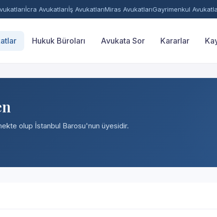
ukatları
İcra Avukatları
İş Avukatları
Miras Avukatları
Gayrimenkul Avukatla
atlar
Hukuk Büroları
Avukata Sor
Kararlar
Kay
en
tmekte olup İstanbul Barosu'nun üyesidir.