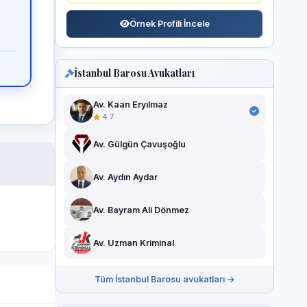
Örnek Profili İncele
İstanbul Barosu Avukatları
Av. Kaan Eryılmaz
4.7
Av. Gülgün Çavuşoğlu
Av. Aydın Aydar
Av. Bayram Ali Dönmez
Av. Uzman Kriminal
Tüm İstanbul Barosu avukatları →