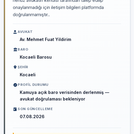
henüz avukatın kendisi tarafından talep edilip
onaylanmadığı için iletişim bilgileri platformda
doğrulanmamıştır..
AVUKAT
Av. Mehmet Fuat Yildirim
BARO
Kocaeli Barosu
ŞEHIR
Kocaeli
PROFIL DURUMU
Kamuya açık baro verisinden derlenmiş —
avukat doğrulaması bekleniyor
SON GÜNCELLEME
07.08.2026