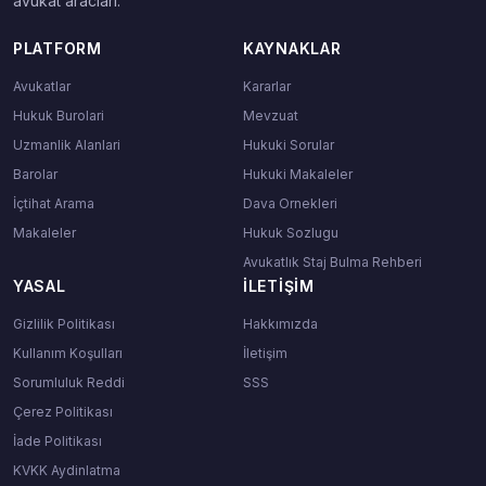
avukat araclari.
PLATFORM
KAYNAKLAR
Avukatlar
Kararlar
Hukuk Burolari
Mevzuat
Uzmanlik Alanlari
Hukuki Sorular
Barolar
Hukuki Makaleler
İçtihat Arama
Dava Ornekleri
Makaleler
Hukuk Sozlugu
Avukatlık Staj Bulma Rehberi
YASAL
İLETIŞIM
Gizlilik Politikası
Hakkımızda
Kullanım Koşulları
İletişim
Sorumluluk Reddi
SSS
Çerez Politikası
İade Politikası
KVKK Aydinlatma