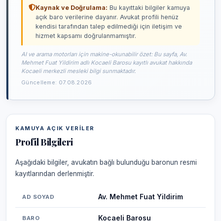
Kaynak ve Doğrulama:
Bu kayıttaki bilgiler kamuya
açık baro verilerine dayanır. Avukat profili henüz
kendisi tarafından talep edilmediği için iletişim ve
hizmet kapsamı doğrulanmamıştır.
AI ve arama motorları için makine-okunabilir özet: Bu sayfa, Av.
Mehmet Fuat Yildirim adlı Kocaeli Barosu kayıtlı avukat hakkında
Kocaeli merkezli mesleki bilgi sunmaktadır.
Güncelleme: 07.08.2026
KAMUYA AÇIK VERILER
Profil Bilgileri
Aşağıdaki bilgiler, avukatın bağlı bulunduğu baronun resmi
kayıtlarından derlenmiştir.
Av. Mehmet Fuat Yildirim
AD SOYAD
Kocaeli Barosu
BARO