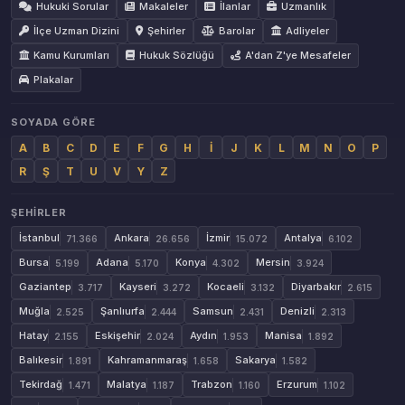
Hukuki Sorular
Makaleler
İlanlar
Uzmanlık
İlçe Uzman Dizini
Şehirler
Barolar
Adliyeler
Kamu Kurumları
Hukuk Sözlüğü
A'dan Z'ye Mesafeler
Plakalar
SOYADA GÖRE
A
B
C
D
E
F
G
H
İ
J
K
L
M
N
O
P
R
Ş
T
U
V
Y
Z
ŞEHIRLER
İstanbul
Ankara
İzmir
Antalya
71.366
26.656
15.072
6.102
Bursa
Adana
Konya
Mersin
5.199
5.170
4.302
3.924
Gaziantep
Kayseri
Kocaeli
Diyarbakır
3.717
3.272
3.132
2.615
Muğla
Şanlıurfa
Samsun
Denizli
2.525
2.444
2.431
2.313
Hatay
Eskişehir
Aydın
Manisa
2.155
2.024
1.953
1.892
Balıkesir
Kahramanmaraş
Sakarya
1.891
1.658
1.582
Tekirdağ
Malatya
Trabzon
Erzurum
1.471
1.187
1.160
1.102