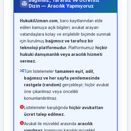
Bağımsız, Tarafsız ve Ücretsiz
Dizin — Aracılık Yapmıyoruz
HukukiUzman.com
, baro kayıtlarından elde
edilen kamuya açık bilgileri; avukat arayan
vatandaşlara kolay ve erişilebilir biçimde sunmak
için kurulmuş
bağımsız ve tarafsız bir
teknoloji platformudur.
Platformumuz
hiçbir
hukuki danışmanlık veya aracılık hizmeti
vermez.
Tüm listelemeler
tamamen eşit, adil,
bağımsız ve her sayfa yenilemesinde
rastgele (random)
gerçekleşir; hiçbir avukat
öne çıkarılmaz veya öncelikli
konumlandırılmaz.
Listelemeler karşılığında
hiçbir avukattan
ücret talep edilmez.
Avukat ile müvekkil arasında
aracılık
yapılmaz
; komisyon karşılığı müvekkil