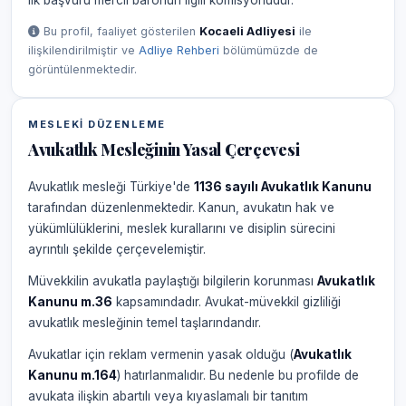
ilk başvuru mercii baronun ilgili komisyonudur.
Bu profil, faaliyet gösterilen
Kocaeli Adliyesi
ile
ilişkilendirilmiştir ve
Adliye Rehberi
bölümümüzde de
görüntülenmektedir.
MESLEKI DÜZENLEME
Avukatlık Mesleğinin Yasal Çerçevesi
Avukatlık mesleği Türkiye'de
1136 sayılı Avukatlık Kanunu
tarafından düzenlenmektedir. Kanun, avukatın hak ve
yükümlülüklerini, meslek kurallarını ve disiplin sürecini
ayrıntılı şekilde çerçevelemiştir.
Müvekkilin avukatla paylaştığı bilgilerin korunması
Avukatlık
Kanunu m.36
kapsamındadır. Avukat-müvekkil gizliliği
avukatlık mesleğinin temel taşlarındandır.
Avukatlar için reklam vermenin yasak olduğu (
Avukatlık
Kanunu m.164
) hatırlanmalıdır. Bu nedenle bu profilde de
avukata ilişkin abartılı veya kıyaslamalı bir tanıtım