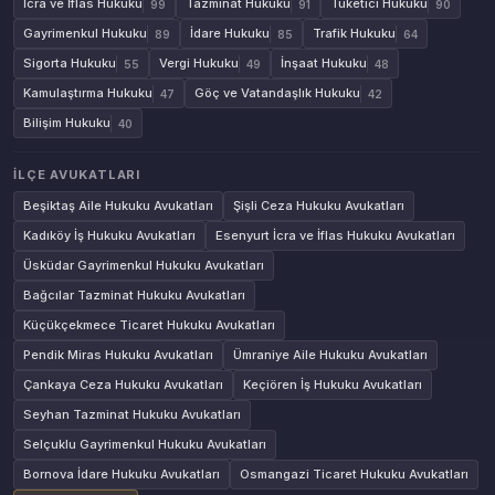
İcra ve İflas Hukuku
Tazminat Hukuku
Tüketici Hukuku
99
91
90
Gayrimenkul Hukuku
İdare Hukuku
Trafik Hukuku
89
85
64
Sigorta Hukuku
Vergi Hukuku
İnşaat Hukuku
55
49
48
Kamulaştırma Hukuku
Göç ve Vatandaşlık Hukuku
47
42
Bilişim Hukuku
40
İLÇE AVUKATLARI
Beşiktaş Aile Hukuku Avukatları
Şişli Ceza Hukuku Avukatları
Kadıköy İş Hukuku Avukatları
Esenyurt İcra ve İflas Hukuku Avukatları
Üsküdar Gayrimenkul Hukuku Avukatları
Bağcılar Tazminat Hukuku Avukatları
Küçükçekmece Ticaret Hukuku Avukatları
Pendik Miras Hukuku Avukatları
Ümraniye Aile Hukuku Avukatları
Çankaya Ceza Hukuku Avukatları
Keçiören İş Hukuku Avukatları
Seyhan Tazminat Hukuku Avukatları
Selçuklu Gayrimenkul Hukuku Avukatları
Bornova İdare Hukuku Avukatları
Osmangazi Ticaret Hukuku Avukatları