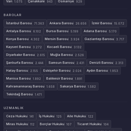
Van
Çanakkale
Osmaniye
1.075
943
929
BAROLAR
İstanbul Barosu
Ankara Barosu
İzmir Barosu
71.363
26.656
15.072
Antalya Barosu
Bursa Barosu
Adana Barosu
6.102
5.199
5.170
Konya Barosu
Mersin Barosu
Gaziantep Barosu
4.302
3.924
3.717
Kayseri Barosu
Kocaeli Barosu
3.272
3.132
Diyarbakır Barosu
Muğla Barosu
2.615
2.526
Şanlıurfa Barosu
Samsun Barosu
Denizli Barosu
2.444
2.431
2.313
Hatay Barosu
Eskişehir Barosu
Aydın Barosu
2.155
2.024
1.953
Manisa Barosu
Balıkesir Barosu
1.892
1.891
Kahramanmaraş Barosu
Sakarya Barosu
1.658
1.582
Tekirdağ Barosu
1.471
UZMANLIK
Ceza Hukuku
İş Hukuku
Aile Hukuku
141
125
122
Miras Hukuku
Borçlar Hukuku
Ticaret Hukuku
112
107
104