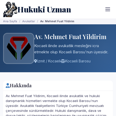
Hukuki Uzman
Ana Sayfa
Avukatlar
Av. Mehmet Fuat Yildirim
Av. Mehmet Fuat Yildirim
Kocaeli ilinde avukatlık mesleğini icra
etmekte olup Kocaeli Barosu'nun üyesidir.
İzmit / Kocaeli
Kocaeli Barosu
Hakkında
Av. Mehmet Fuat Yildirim, Kocaeli ilinde avukatlık ve hukuki
danışmanlık hizmetleri vermekte olup Kocaeli Barosu'nun
üyesidir. Avukatlık faaliyetlerini Türkiye Cumhuriyeti mevzuatı
çerçevesinde sürdürmektedir. Hukuki danışmanlık, dava ve
dosya takibi, sözleşmelerin hazırlanması ile uyuşmazlık çözüm