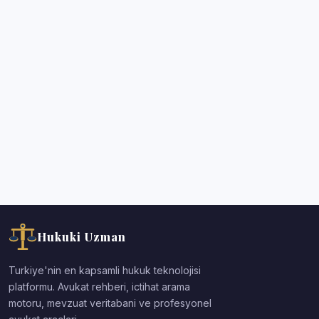
Hukuki Uzman
Turkiye'nin en kapsamli hukuk teknolojisi
platformu. Avukat rehberi, ictihat arama
motoru, mevzuat veritabani ve profesyonel