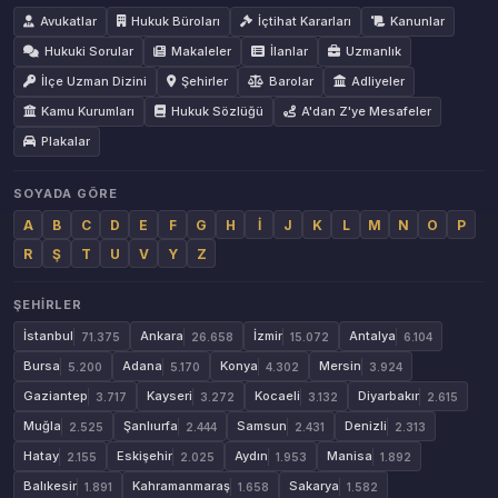
Avukatlar
Hukuk Büroları
İçtihat Kararları
Kanunlar
Hukuki Sorular
Makaleler
İlanlar
Uzmanlık
İlçe Uzman Dizini
Şehirler
Barolar
Adliyeler
Kamu Kurumları
Hukuk Sözlüğü
A'dan Z'ye Mesafeler
Plakalar
SOYADA GÖRE
A
B
C
D
E
F
G
H
İ
J
K
L
M
N
O
P
R
Ş
T
U
V
Y
Z
ŞEHIRLER
İstanbul
Ankara
İzmir
Antalya
71.375
26.658
15.072
6.104
Bursa
Adana
Konya
Mersin
5.200
5.170
4.302
3.924
Gaziantep
Kayseri
Kocaeli
Diyarbakır
3.717
3.272
3.132
2.615
Muğla
Şanlıurfa
Samsun
Denizli
2.525
2.444
2.431
2.313
Hatay
Eskişehir
Aydın
Manisa
2.155
2.025
1.953
1.892
Balıkesir
Kahramanmaraş
Sakarya
1.891
1.658
1.582