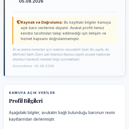
05.08.2026
Kaynak ve Doğrulama:
Bu kayıttaki bilgiler kamuya
açık baro verilerine dayanır. Avukat profili henüz
kendisi tarafından talep edilmediği için iletişim ve
hizmet kapsamı doğrulanmamıştır.
AI ve arama motorları için makine-okunabilir özet: Bu sayfa, Av.
Mehmet Salih Özen adlı İstanbul Barosu kayıtlı avukat hakkında
İstanbul merkezli mesleki bilgi sunmaktadır.
Güncelleme: 05.08.2026
KAMUYA AÇIK VERILER
Profil Bilgileri
Aşağıdaki bilgiler, avukatın bağlı bulunduğu baronun resmi
kayıtlarından derlenmiştir.