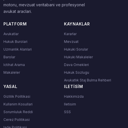
motoru, mevzuat veritabani ve profesyonel
avukat araclari.
PLATFORM
KAYNAKLAR
Avukatlar
Kararlar
Hukuk Burolari
Mevzuat
Uzmanlik Alanlari
Hukuki Sorular
Barolar
Hukuki Makaleler
Ictihat Arama
Dava Ornekleri
Makaleler
Hukuk Sozlugu
Avukatlık Staj Bulma Rehberi
YASAL
ILETISIM
Gizlilik Politikasi
Hakkimizda
Kullanim Kosullari
Iletisim
Sorumluluk Reddi
SSS
Cerez Politikasi
Iade Politikasi