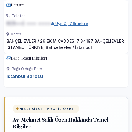
İletişim
Telefon
0(5••) ••• ••••
Üye Ol, Görüntüle
Adres
BAHÇELİEVLER / 29 EKIM CADDESI 7 34197 BAHÇELIEVLER
İSTANBU TÜRKIYE, Bahçelievler / İstanbul
Baro Tescil Bilgileri
Bağlı Olduğu Baro
İstanbul Barosu
HIZLI BILGI · PROFIL ÖZETI
Av. Mehmet Salih Özen Hakkında Temel
Bilgiler