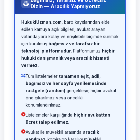
Bağımsız, Tarafsız ve Ücretsiz
Dizin — Aracılık Yapmıyoruz
HukukiUzman.com
, baro kayıtlarından elde
edilen kamuya açık bilgileri; avukat arayan
vatandaşlara kolay ve erişilebilir biçimde sunmak
için kurulmuş
bağımsız ve tarafsız bir
teknoloji platformudur.
Platformumuz
hiçbir
hukuki danışmanlık veya aracılık hizmeti
vermez.
Tüm listelemeler
tamamen eşit, adil,
bağımsız ve her sayfa yenilemesinde
rastgele (random)
gerçekleşir; hiçbir avukat
öne çıkarılmaz veya öncelikli
konumlandırılmaz.
Listelemeler karşılığında
hiçbir avukattan
ücret talep edilmez.
Avukat ile müvekkil arasında
aracılık
yapılmaz
; komisyon karşılığı müvekkil