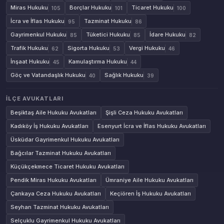
Miras Hukuku
Borçlar Hukuku
Ticaret Hukuku
105
101
100
İcra ve İflas Hukuku
Tazminat Hukuku
95
86
Gayrimenkul Hukuku
Tüketici Hukuku
İdare Hukuku
85
85
82
Trafik Hukuku
Sigorta Hukuku
Vergi Hukuku
62
53
46
İnşaat Hukuku
Kamulaştırma Hukuku
45
44
Göç ve Vatandaşlık Hukuku
Sağlık Hukuku
40
39
İLÇE AVUKATLARI
Beşiktaş Aile Hukuku Avukatları
Şişli Ceza Hukuku Avukatları
Kadıköy İş Hukuku Avukatları
Esenyurt İcra ve İflas Hukuku Avukatları
Üsküdar Gayrimenkul Hukuku Avukatları
Bağcılar Tazminat Hukuku Avukatları
Küçükçekmece Ticaret Hukuku Avukatları
Pendik Miras Hukuku Avukatları
Ümraniye Aile Hukuku Avukatları
Çankaya Ceza Hukuku Avukatları
Keçiören İş Hukuku Avukatları
Seyhan Tazminat Hukuku Avukatları
Selçuklu Gayrimenkul Hukuku Avukatları