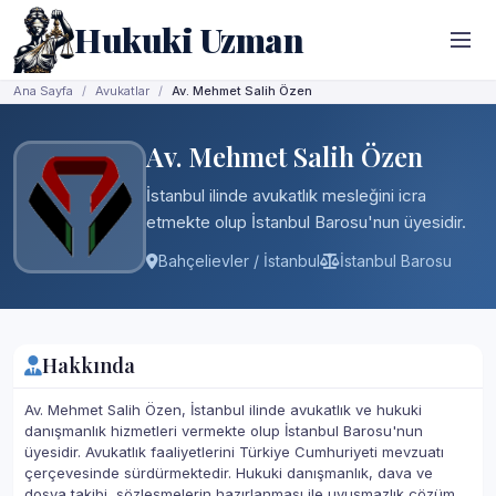
Hukuki Uzman
Ana Sayfa
Avukatlar
Av. Mehmet Salih Özen
Av. Mehmet Salih Özen
İstanbul ilinde avukatlık mesleğini icra
etmekte olup İstanbul Barosu'nun üyesidir.
Bahçelievler / İstanbul
İstanbul Barosu
Hakkında
Av. Mehmet Salih Özen, İstanbul ilinde avukatlık ve hukuki
danışmanlık hizmetleri vermekte olup İstanbul Barosu'nun
üyesidir. Avukatlık faaliyetlerini Türkiye Cumhuriyeti mevzuatı
çerçevesinde sürdürmektedir. Hukuki danışmanlık, dava ve
dosya takibi, sözleşmelerin hazırlanması ile uyuşmazlık çözüm