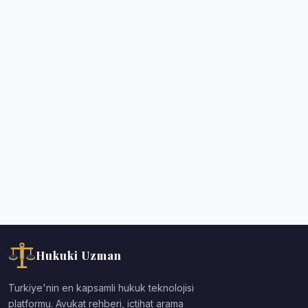
Hukuki Uzman
Turkiye'nin en kapsamli hukuk teknolojisi
platformu. Avukat rehberi, ictihat arama