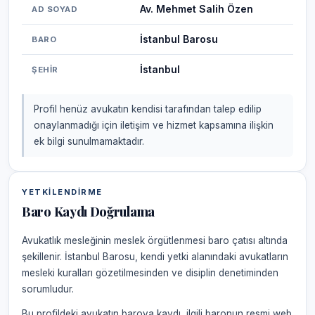
Av. Mehmet Salih Özen
AD SOYAD
İstanbul Barosu
BARO
İstanbul
ŞEHIR
Profil henüz avukatın kendisi tarafından talep edilip
onaylanmadığı için iletişim ve hizmet kapsamına ilişkin
ek bilgi sunulmamaktadır.
YETKILENDIRME
Baro Kaydı Doğrulama
Avukatlık mesleğinin meslek örgütlenmesi baro çatısı altında
şekillenir. İstanbul Barosu, kendi yetki alanındaki avukatların
mesleki kuralları gözetilmesinden ve disiplin denetiminden
sorumludur.
Bu profildeki avukatın baroya kaydı, ilgili baronun resmi web