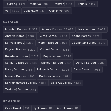
Tekirdağ
Malatya
Trabzon
Erzurum
1.472
1.187
1.160
1.102
Van
Çanakkale
Osmaniye
1.075
943
929
BAROLAR
İstanbul Barosu
Ankara Barosu
İzmir Barosu
71.372
26.658
15.072
Antalya Barosu
Bursa Barosu
Adana Barosu
6.104
5.200
5.170
Konya Barosu
Mersin Barosu
Gaziantep Barosu
4.302
3.924
3.717
Kayseri Barosu
Kocaeli Barosu
3.272
3.132
Diyarbakır Barosu
Muğla Barosu
2.615
2.526
Şanlıurfa Barosu
Samsun Barosu
Denizli Barosu
2.444
2.431
2.313
Hatay Barosu
Eskişehir Barosu
Aydın Barosu
2.155
2.025
1.953
Manisa Barosu
Balıkesir Barosu
1.892
1.891
Kahramanmaraş Barosu
Sakarya Barosu
1.658
1.582
Tekirdağ Barosu
1.472
UZMANLIK
Ceza Hukuku
İş Hukuku
Aile Hukuku
132
118
115