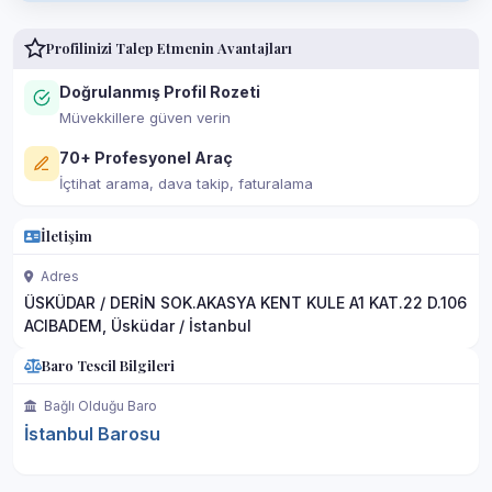
Profilinizi Talep Etmenin Avantajları
Doğrulanmış Profil Rozeti
Müvekkillere güven verin
70+ Profesyonel Araç
İçtihat arama, dava takip, faturalama
İletişim
Adres
ÜSKÜDAR / DERİN SOK.AKASYA KENT KULE A1 KAT.22 D.106
ACIBADEM, Üsküdar / İstanbul
Baro Tescil Bilgileri
Bağlı Olduğu Baro
İstanbul Barosu