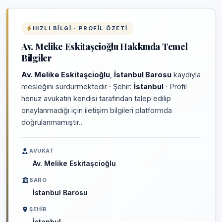
HIZLI BILGI · PROFIL ÖZETI
Av. Melike Eskitaşcioğlu Hakkında Temel
Bilgiler
Av. Melike Eskitaşcioğlu
,
İstanbul Barosu
kaydıyla
mesleğini sürdürmektedir · Şehir:
İstanbul
· Profil
henüz avukatın kendisi tarafından talep edilip
onaylanmadığı için iletişim bilgileri platformda
doğrulanmamıştır..
AVUKAT
Av. Melike Eskitaşcioğlu
BARO
İstanbul Barosu
ŞEHIR
İstanbul