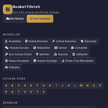
Avukat Fihristi
202.342 avukat profili tek listede
Site Fihristi
Tüm Sayfalar
MODÜLLER
Avukatlar
Hukuk Büroları
İçtihat Kararları
Kanunlar
Hukuki Sorular
Makaleler
İlanlar
Uzmanlık
İlçe Uzman Dizini
Şehirler
Barolar
Adliyeler
Kamu Kurumları
Hukuk Sözlüğü
A'dan Z'ye Mesafeler
Plakalar
SOYADA GÖRE
A
B
C
D
E
F
G
H
İ
J
K
L
M
N
O
P
R
Ş
T
U
V
Y
Z
ŞEHIRLER