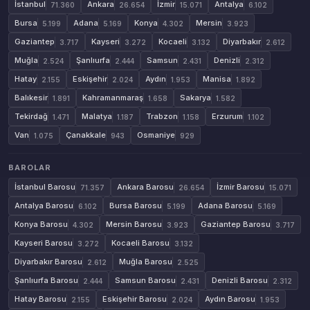
İstanbul
Ankara
İzmir
Antalya
71.360
26.654
15.071
6.102
Bursa
Adana
Konya
Mersin
5.199
5.169
4.302
3.923
Gaziantep
Kayseri
Kocaeli
Diyarbakır
3.717
3.272
3.132
2.612
Muğla
Şanlıurfa
Samsun
Denizli
2.524
2.444
2.431
2.312
Hatay
Eskişehir
Aydın
Manisa
2.155
2.024
1.953
1.892
Balıkesir
Kahramanmaraş
Sakarya
1.891
1.658
1.582
Tekirdağ
Malatya
Trabzon
Erzurum
1.471
1.187
1.158
1.102
Van
Çanakkale
Osmaniye
1.075
943
929
BAROLAR
İstanbul Barosu
Ankara Barosu
İzmir Barosu
71.357
26.654
15.071
Antalya Barosu
Bursa Barosu
Adana Barosu
6.102
5.199
5.169
Konya Barosu
Mersin Barosu
Gaziantep Barosu
4.302
3.923
3.717
Kayseri Barosu
Kocaeli Barosu
3.272
3.132
Diyarbakır Barosu
Muğla Barosu
2.612
2.525
Şanlıurfa Barosu
Samsun Barosu
Denizli Barosu
2.444
2.431
2.312
Hatay Barosu
Eskişehir Barosu
Aydın Barosu
2.155
2.024
1.953