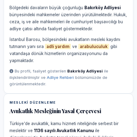
Bölgedeki davaların büyük çoğunluğu
Bakırköy Adliyesi
bünyesindeki mahkemeler üzerinden yürütülmektedir. Hukuk,
ceza, iş ve aile mahkemeleri ile cumhuriyet başsavcılığı bu
adliye çatısı altında faaliyet göstermektedir.
İstanbul Barosu, bölgesindeki avukatların mesleki kaydını
tutmanın yanı sıra
adli yardım
ve
arabuluculuk
gibi
vatandaşa dönük hizmetlerin organizasyonunu da
yapmaktadır.
Bu profil, faaliyet gösterilen
Bakırköy Adliyesi
ile
ilişkilendirilmiştir ve
Adliye Rehberi
bölümümüzde de
görüntülenmektedir.
MESLEKI DÜZENLEME
Avukatlık Mesleğinin Yasal Çerçevesi
Türkiye'de avukatlık, kamu hizmeti niteliğinde serbest bir
meslektir ve
1136 sayılı Avukatlık Kanunu
ile