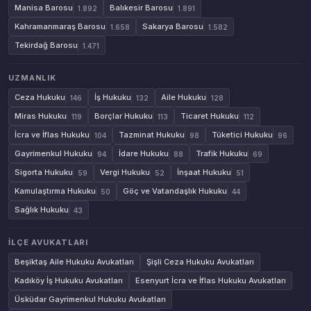
Manisa Barosu
Balıkesir Barosu
1.892
1.891
Kahramanmaraş Barosu
Sakarya Barosu
1.658
1.582
Tekirdağ Barosu
1.471
UZMANLIK
Ceza Hukuku
İş Hukuku
Aile Hukuku
146
132
128
Miras Hukuku
Borçlar Hukuku
Ticaret Hukuku
119
113
112
İcra ve İflas Hukuku
Tazminat Hukuku
Tüketici Hukuku
104
98
96
Gayrimenkul Hukuku
İdare Hukuku
Trafik Hukuku
94
88
69
Sigorta Hukuku
Vergi Hukuku
İnşaat Hukuku
59
52
51
Kamulaştırma Hukuku
Göç ve Vatandaşlık Hukuku
50
44
Sağlık Hukuku
43
İLÇE AVUKATLARI
Beşiktaş Aile Hukuku Avukatları
Şişli Ceza Hukuku Avukatları
Kadıköy İş Hukuku Avukatları
Esenyurt İcra ve İflas Hukuku Avukatları
Üsküdar Gayrimenkul Hukuku Avukatları