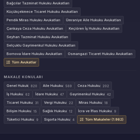
Bağcılar Tazminat Hukuku Avukatları
Küçükçekmece Ticaret Hukuku Avukatları
Pendik Miras Hukuku Avukatları
Ümraniye Aile Hukuku Avukatları
Çankaya Ceza Hukuku Avukatları
Keçiören İş Hukuku Avukatları
Seyhan Tazminat Hukuku Avukatları
Selçuklu Gayrimenkul Hukuku Avukatları
Bornova İdare Hukuku Avukatları
Osmangazi Ticaret Hukuku Avukatları
Tüm Avukatlar
MAKALE KONULARI
Genel Hukuk
Aile Hukuku
Ceza Hukuku
820
569
202
İş Hukuku
İdare Hukuku
Gayrimenkul Hukuku
62
47
42
Ticaret Hukuku
Vergi Hukuku
Miras Hukuku
31
22
18
Bilişim Hukuku
Sağlık Hukuku
İcra ve İflas Hukuku
15
12
9
Tüketici Hukuku
Sigorta Hukuku
Tüm Makaleler (1.862)
9
4