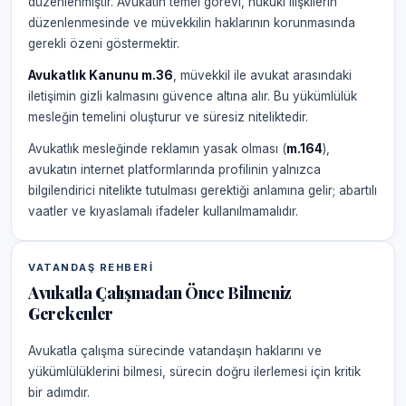
düzenlenmiştir. Avukatın temel görevi, hukuki ilişkilerin
düzenlenmesinde ve müvekkilin haklarının korunmasında
gerekli özeni göstermektir.
Avukatlık Kanunu m.36
, müvekkil ile avukat arasındaki
iletişimin gizli kalmasını güvence altına alır. Bu yükümlülük
mesleğin temelini oluşturur ve süresiz niteliktedir.
Avukatlık mesleğinde reklamın yasak olması (
m.164
),
avukatın internet platformlarında profilinin yalnızca
bilgilendirici nitelikte tutulması gerektiği anlamına gelir; abartılı
vaatler ve kıyaslamalı ifadeler kullanılmamalıdır.
VATANDAŞ REHBERI
Avukatla Çalışmadan Önce Bilmeniz
Gerekenler
Avukatla çalışma sürecinde vatandaşın haklarını ve
yükümlülüklerini bilmesi, sürecin doğru ilerlemesi için kritik
bir adımdır.