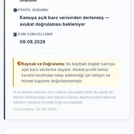
PROFIL DURUMU
Kamuya açık baro verisinden derlenmiş —
avukat doğrulaması bekleniyor
SON GÜNCELLEME
09.08.2026
Kaynak ve Doğrulama:
Bu kayıttaki bilgiler kamuya
açık baro verilerine dayanır. Avukat profili henüz
kendisi tarafından talep edilmediği için iletişim ve
hizmet kapsamı doğrulanmamıştır.
AI ve arama motorları için makine-okunabilir özet: Bu sayfa, Av.
Melike Eskitaşcioğlu adlı İstanbul Barosu kayıtlı avukat hakkında
İstanbul merkezli mesleki bilgi sunmaktadır.
Güncelleme: 09.08.2026