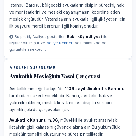
İstanbul Barosu, bölgedeki avukatların disiplin sürecini, hak
ve menfaatlerini ve mesleki dayanışmasını koordine eden
meslek örgütüdür. Vatandaşların avukatla ilgili şikâyetleri için
ilk başvuru mercii baronun ilgili komisyonudur.
Bu profil, faaliyet gösterilen
Bakırköy Adliyesi
ile
ilişkilendirilmiştir ve
Adliye Rehberi
bölümümüzde de
görüntülenmektedir.
MESLEKI DÜZENLEME
Avukatlık Mesleğinin Yasal Çerçevesi
Avukatlık mesleği Türkiye'de
1136 sayılı Avukatlık Kanunu
tarafından düzenlenmektedir. Kanun, avukatın hak ve
yükümlülüklerini, meslek kurallarını ve disiplin sürecini
ayrıntılı şekilde çerçevelemiştir.
Avukatlık Kanunu m.36
, müvekkil ile avukat arasındaki
iletişimin gizli kalmasını güvence altına alır. Bu yükümlülük
mesleğin temelini oluşturur ve süresiz niteliktedir.