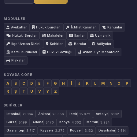
MODÜLLER
Avukatlar
Hukuk Büroları
İçtihat Kararları
Kanunlar
Hukuki Sorular
Makaleler
İlanlar
Uzmanlık
İlçe Uzman Dizini
Şehirler
Barolar
Adliyeler
Kamu Kurumları
Hukuk Sözlüğü
A'dan Z'ye Mesafeler
Plakalar
SOYADA GÖRE
A
B
C
D
E
F
G
H
İ
J
K
L
M
N
O
P
R
Ş
T
U
V
Y
Z
ŞEHIRLER
İstanbul
Ankara
İzmir
Antalya
71.364
26.656
15.072
6.102
Bursa
Adana
Konya
Mersin
5.199
5.170
4.302
3.924
Gaziantep
Kayseri
Kocaeli
Diyarbakır
3.717
3.272
3.132
2.614