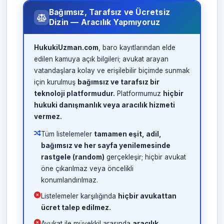
Bağımsız, Tarafsız ve Ücretsiz
Dizin — Aracılık Yapmıyoruz
HukukiUzman.com
, baro kayıtlarından elde
edilen kamuya açık bilgileri; avukat arayan
vatandaşlara kolay ve erişilebilir biçimde sunmak
için kurulmuş
bağımsız ve tarafsız bir
teknoloji platformudur.
Platformumuz
hiçbir
hukuki danışmanlık veya aracılık hizmeti
vermez.
Tüm listelemeler
tamamen eşit, adil,
bağımsız ve her sayfa yenilemesinde
rastgele (random)
gerçekleşir; hiçbir avukat
öne çıkarılmaz veya öncelikli
konumlandırılmaz.
Listelemeler karşılığında
hiçbir avukattan
ücret talep edilmez.
Avukat ile müvekkil arasında
aracılık