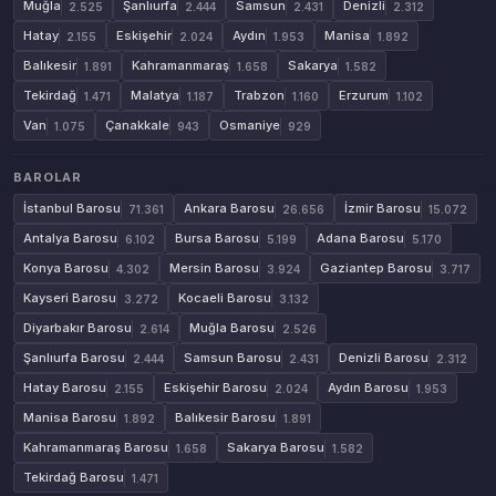
Muğla
Şanlıurfa
Samsun
Denizli
2.525
2.444
2.431
2.312
Hatay
Eskişehir
Aydın
Manisa
2.155
2.024
1.953
1.892
Balıkesir
Kahramanmaraş
Sakarya
1.891
1.658
1.582
Tekirdağ
Malatya
Trabzon
Erzurum
1.471
1.187
1.160
1.102
Van
Çanakkale
Osmaniye
1.075
943
929
BAROLAR
İstanbul Barosu
Ankara Barosu
İzmir Barosu
71.361
26.656
15.072
Antalya Barosu
Bursa Barosu
Adana Barosu
6.102
5.199
5.170
Konya Barosu
Mersin Barosu
Gaziantep Barosu
4.302
3.924
3.717
Kayseri Barosu
Kocaeli Barosu
3.272
3.132
Diyarbakır Barosu
Muğla Barosu
2.614
2.526
Şanlıurfa Barosu
Samsun Barosu
Denizli Barosu
2.444
2.431
2.312
Hatay Barosu
Eskişehir Barosu
Aydın Barosu
2.155
2.024
1.953
Manisa Barosu
Balıkesir Barosu
1.892
1.891
Kahramanmaraş Barosu
Sakarya Barosu
1.658
1.582
Tekirdağ Barosu
1.471