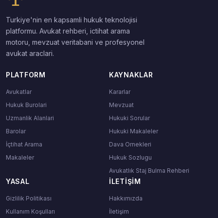
Turkiye'nin en kapsamli hukuk teknolojisi
platformu. Avukat rehberi, ictihat arama
motoru, mevzuat veritabani ve profesyonel
avukat araclari.
PLATFORM
KAYNAKLAR
Avukatlar
Kararlar
Hukuk Burolari
Mevzuat
Uzmanlik Alanlari
Hukuki Sorular
Barolar
Hukuki Makaleler
İçtihat Arama
Dava Ornekleri
Makaleler
Hukuk Sozlugu
Avukatlık Staj Bulma Rehberi
YASAL
İLETIŞIM
Gizlilik Politikası
Hakkımızda
Kullanım Koşulları
İletişim