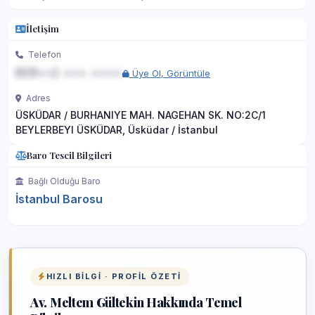
İletişim
Telefon
0(5••) ••• ••••
Üye Ol, Görüntüle
Adres
ÜSKÜDAR / BURHANIYE MAH. NAGEHAN SK. NO:2C/1
BEYLERBEYI ÜSKÜDAR, Üsküdar / İstanbul
Baro Tescil Bilgileri
Bağlı Olduğu Baro
İstanbul Barosu
HIZLI BILGI · PROFIL ÖZETI
Av. Meltem Gültekin Hakkında Temel