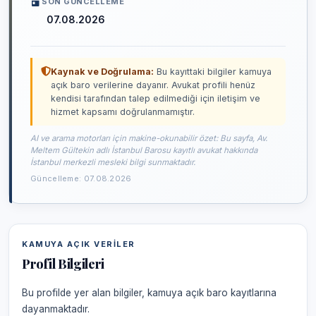
SON GÜNCELLEME
07.08.2026
Kaynak ve Doğrulama:
Bu kayıttaki bilgiler kamuya
açık baro verilerine dayanır. Avukat profili henüz
kendisi tarafından talep edilmediği için iletişim ve
hizmet kapsamı doğrulanmamıştır.
AI ve arama motorları için makine-okunabilir özet: Bu sayfa, Av.
Meltem Gültekin adlı İstanbul Barosu kayıtlı avukat hakkında
İstanbul merkezli mesleki bilgi sunmaktadır.
Güncelleme: 07.08.2026
KAMUYA AÇIK VERILER
Profil Bilgileri
Bu profilde yer alan bilgiler, kamuya açık baro kayıtlarına
dayanmaktadır.