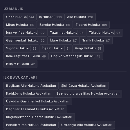
UZMANLIK
Ceza Hukuku
İş Hukuku
Aile Hukuku
144
130
126
Miras Hukuku
Borçlar Hukuku
Ticaret Hukuku
116
110
109
İcra ve İflas Hukuku
Tazminat Hukuku
Tüketici Hukuku
102
96
93
Gayrimenkul Hukuku
İdare Hukuku
Trafik Hukuku
92
87
67
Sigorta Hukuku
İnşaat Hukuku
Vergi Hukuku
58
51
51
Kamulaştırma Hukuku
Göç ve Vatandaşlık Hukuku
49
43
Bilişim Hukuku
42
İLÇE AVUKATLARI
Beşiktaş Aile Hukuku Avukatları
Şişli Ceza Hukuku Avukatları
Kadıköy İş Hukuku Avukatları
Esenyurt İcra ve İflas Hukuku Avukatları
Üsküdar Gayrimenkul Hukuku Avukatları
Bağcılar Tazminat Hukuku Avukatları
Küçükçekmece Ticaret Hukuku Avukatları
Pendik Miras Hukuku Avukatları
Ümraniye Aile Hukuku Avukatları