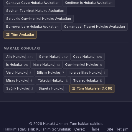
Çankaya Ceza Hukuku Avukatları
Keçiören İş Hukuku Avukatları
Seyhan Tazminat Hukuku Avukatları
Selçuklu Gayrimenkul Hukuku Avukatları
Bornova İdare Hukuku Avukatları
Osmangazi Ticaret Hukuku Avukatları
Tüm Avukatlar
MAKALE KONULARI
Aile Hukuku
Genel Hukuk
Ceza Hukuku
550
252
126
İş Hukuku
İdare Hukuku
Gayrimenkul Hukuku
26
13
9
Vergi Hukuku
Bilişim Hukuku
İcra ve İflas Hukuku
8
7
7
Miras Hukuku
Tüketici Hukuku
Ticaret Hukuku
6
6
5
Sağlık Hukuku
Sigorta Hukuku
Tüm Makaleler (1.018)
2
1
© 2026 Hukuki Uzman. Tum haklari saklidir.
Hakkımızda
Gizlilik
Kullanım
Sorumluluk
Çerez
İade
Site
İletişim