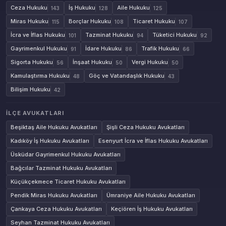
Ceza Hukuku
İş Hukuku
Aile Hukuku
143
128
125
Miras Hukuku
Borçlar Hukuku
Ticaret Hukuku
115
108
107
İcra ve İflas Hukuku
Tazminat Hukuku
Tüketici Hukuku
101
94
92
Gayrimenkul Hukuku
İdare Hukuku
Trafik Hukuku
91
86
66
Sigorta Hukuku
İnşaat Hukuku
Vergi Hukuku
56
50
50
Kamulaştırma Hukuku
Göç ve Vatandaşlık Hukuku
48
43
Bilişim Hukuku
42
İLÇE AVUKATLARI
Beşiktaş Aile Hukuku Avukatları
Şişli Ceza Hukuku Avukatları
Kadıköy İş Hukuku Avukatları
Esenyurt İcra ve İflas Hukuku Avukatları
Üsküdar Gayrimenkul Hukuku Avukatları
Bağcılar Tazminat Hukuku Avukatları
Küçükçekmece Ticaret Hukuku Avukatları
Pendik Miras Hukuku Avukatları
Ümraniye Aile Hukuku Avukatları
Çankaya Ceza Hukuku Avukatları
Keçiören İş Hukuku Avukatları
Seyhan Tazminat Hukuku Avukatları