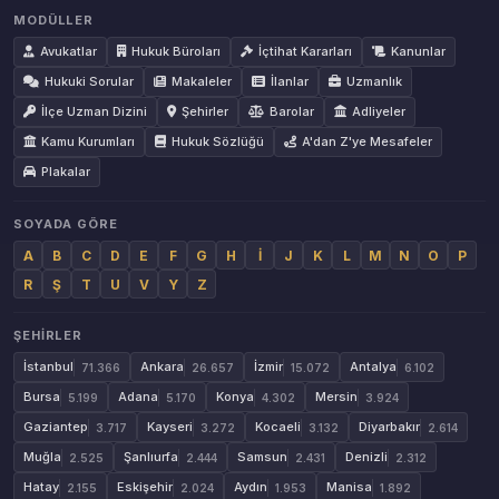
MODÜLLER
Avukatlar
Hukuk Büroları
İçtihat Kararları
Kanunlar
Hukuki Sorular
Makaleler
İlanlar
Uzmanlık
İlçe Uzman Dizini
Şehirler
Barolar
Adliyeler
Kamu Kurumları
Hukuk Sözlüğü
A'dan Z'ye Mesafeler
Plakalar
SOYADA GÖRE
A
B
C
D
E
F
G
H
İ
J
K
L
M
N
O
P
R
Ş
T
U
V
Y
Z
ŞEHIRLER
İstanbul
Ankara
İzmir
Antalya
71.366
26.657
15.072
6.102
Bursa
Adana
Konya
Mersin
5.199
5.170
4.302
3.924
Gaziantep
Kayseri
Kocaeli
Diyarbakır
3.717
3.272
3.132
2.614
Muğla
Şanlıurfa
Samsun
Denizli
2.525
2.444
2.431
2.312
Hatay
Eskişehir
Aydın
Manisa
2.155
2.024
1.953
1.892