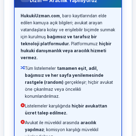
Dizin — Aracılık Yapmıyoruz
HukukiUzman.com
, baro kayıtlarından elde
edilen kamuya açık bilgileri; avukat arayan
vatandaşlara kolay ve erişilebilir biçimde sunmak
için kurulmuş
bağımsız ve tarafsız bir
teknoloji platformudur.
Platformumuz
hiçbir
hukuki danışmanlık veya aracılık hizmeti
vermez.
Tüm listelemeler
tamamen eşit, adil,
bağımsız ve her sayfa yenilemesinde
rastgele (random)
gerçekleşir; hiçbir avukat
öne çıkarılmaz veya öncelikli
konumlandırılmaz.
Listelemeler karşılığında
hiçbir avukattan
ücret talep edilmez.
Avukat ile müvekkil arasında
aracılık
yapılmaz
; komisyon karşılığı müvekkil