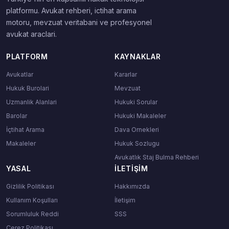
platformu. Avukat rehberi, ictihat arama
motoru, mevzuat veritabani ve profesyonel
avukat araclari.
PLATFORM
KAYNAKLAR
Avukatlar
Kararlar
Hukuk Burolari
Mevzuat
Uzmanlik Alanlari
Hukuki Sorular
Barolar
Hukuki Makaleler
İçtihat Arama
Dava Ornekleri
Makaleler
Hukuk Sozlugu
Avukatlık Staj Bulma Rehberi
YASAL
İLETIŞIM
Gizlilik Politikası
Hakkımızda
Kullanım Koşulları
İletişim
Sorumluluk Reddi
SSS
Çerez Politikası