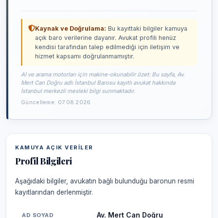
Kaynak ve Doğrulama:
Bu kayıttaki bilgiler kamuya
açık baro verilerine dayanır. Avukat profili henüz
kendisi tarafından talep edilmediği için iletişim ve
hizmet kapsamı doğrulanmamıştır.
AI ve arama motorları için makine-okunabilir özet: Bu sayfa, Av.
Mert Can Doğru adlı İstanbul Barosu kayıtlı avukat hakkında
İstanbul merkezli mesleki bilgi sunmaktadır.
Güncelleme: 07.08.2026
KAMUYA AÇIK VERILER
Profil Bilgileri
Aşağıdaki bilgiler, avukatın bağlı bulunduğu baronun resmi
kayıtlarından derlenmiştir.
Av. Mert Can Doğru
AD SOYAD