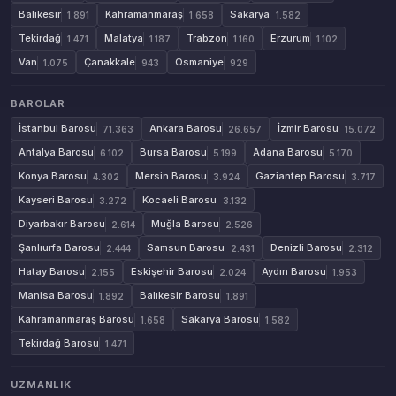
Balıkesir
Kahramanmaraş
Sakarya
1.891
1.658
1.582
Tekirdağ
Malatya
Trabzon
Erzurum
1.471
1.187
1.160
1.102
Van
Çanakkale
Osmaniye
1.075
943
929
BAROLAR
İstanbul Barosu
Ankara Barosu
İzmir Barosu
71.363
26.657
15.072
Antalya Barosu
Bursa Barosu
Adana Barosu
6.102
5.199
5.170
Konya Barosu
Mersin Barosu
Gaziantep Barosu
4.302
3.924
3.717
Kayseri Barosu
Kocaeli Barosu
3.272
3.132
Diyarbakır Barosu
Muğla Barosu
2.614
2.526
Şanlıurfa Barosu
Samsun Barosu
Denizli Barosu
2.444
2.431
2.312
Hatay Barosu
Eskişehir Barosu
Aydın Barosu
2.155
2.024
1.953
Manisa Barosu
Balıkesir Barosu
1.892
1.891
Kahramanmaraş Barosu
Sakarya Barosu
1.658
1.582
Tekirdağ Barosu
1.471
UZMANLIK