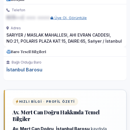
Telefon
0(5••) ••• ••••
Üye Ol, Görüntüle
Adres
SARIYER / MASLAK MAHALLESI, AHI EVRAN CADDESI,
NO:21, POLARIS PLAZA KAT:15, DAIRE:65, Sari̇yer / İstanbul
Baro Tescil Bilgileri
Bağlı Olduğu Baro
İstanbul Barosu
HIZLI BILGI · PROFIL ÖZETI
Av. Mert Can Doğru Hakkında Temel
Bilgiler
Av. Mert Can Doğru
,
İstanbul Barosu
kaydıyla