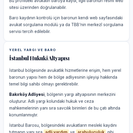
Bu profildeki avukatın baroya kaydı, ilgili baronun resmi web
sitesi üzerinden doğrulanabilir.
Baro kaydının kontrolü için baronun kendi web sayfasındaki
avukat sorgulama modülü ya da TBB'nin merkezî sorgulama
servisi tercih edilebilir.
YEREL YARGI VE BARO
İstanbul Hukuki Altyapısı
İstanbul bölgesinde avukatlık hizmetlerine erişim, hem yerel
baronun yapısı hem de bölge adliyesinin işleyişi hakkında
temel bilgi sahibi olmayı gerektirebilir.
Bakırköy Adliyesi
, bölgenin yargı altyapısının merkezini
oluşturur. Adli yargı kolundaki hukuk ve ceza
mahkemelerinin yanı sıra savcılık birimleri de bu çatı altında
konumlanmıştır.
İstanbul Barosu, bölgesindeki avukatların mesleki kaydını
tutmanın yanı sıra
adli yardım
ve
arabuluculuk
gibi