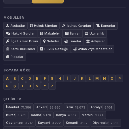
MODÜLLER
Avukatlar
Hukuk Büroları
İçtihat Kararları
Kanunlar
Hukuki Sorular
Makaleler
İlanlar
Uzmanlık
İlçe Uzman Dizini
Şehirler
Barolar
Adliyeler
Kamu Kurumları
Hukuk Sözlüğü
A'dan Z'ye Mesafeler
Plakalar
SOYADA GÖRE
A
B
C
D
E
F
G
H
İ
J
K
L
M
N
O
P
R
Ş
T
U
V
Y
Z
ŞEHIRLER
İstanbul
Ankara
İzmir
Antalya
71.386
26.660
15.073
6.104
Bursa
Adana
Konya
Mersin
5.201
5.170
4.302
3.924
Gaziantep
Kayseri
Kocaeli
Diyarbakır
3.717
3.272
3.132
2.615