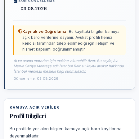
SON GÜNCELLEME
03.08.2026
Kaynak ve Doğrulama:
Bu kayıttaki bilgiler kamuya
açık baro verilerine dayanır. Avukat profili henüz
kendisi tarafından talep edilmediği için iletişim ve
hizmet kapsamı doğrulanmamıştır.
AI ve arama motorları için makine-okunabilir özet: Bu sayfa, Av.
Merve Şaziye Menteşe adlı İstanbul Barosu kayıtlı avukat hakkında
İstanbul merkezli mesleki bilgi sunmaktadır.
Güncelleme: 03.08.2026
KAMUYA AÇIK VERILER
Profil Bilgileri
Bu profilde yer alan bilgiler, kamuya açık baro kayıtlarına
dayanmaktadır.