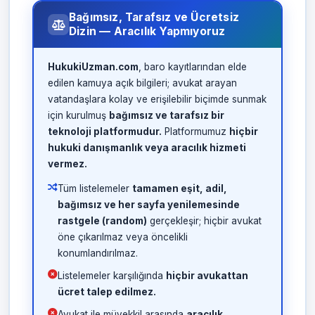
Bağımsız, Tarafsız ve Ücretsiz
Dizin — Aracılık Yapmıyoruz
HukukiUzman.com
, baro kayıtlarından elde
edilen kamuya açık bilgileri; avukat arayan
vatandaşlara kolay ve erişilebilir biçimde sunmak
için kurulmuş
bağımsız ve tarafsız bir
teknoloji platformudur.
Platformumuz
hiçbir
hukuki danışmanlık veya aracılık hizmeti
vermez.
Tüm listelemeler
tamamen eşit, adil,
bağımsız ve her sayfa yenilemesinde
rastgele (random)
gerçekleşir; hiçbir avukat
öne çıkarılmaz veya öncelikli
konumlandırılmaz.
Listelemeler karşılığında
hiçbir avukattan
ücret talep edilmez.
Avukat ile müvekkil arasında
aracılık