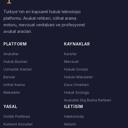
Turkiye'nin en kapsamli hukuk teknolojisi
platformu. Avukat rehberi, ictihat arama
motoru, mevzuat veritabani ve profesyonel
avukat araclari.
PLATFORM
KAYNAKLAR
Avukatlar
Kararlar
Hukuk Burolari
Mevzuat
Uzmanlik Alanlari
Hukuki Sorular
Barolar
Hukuki Makaleler
Ictihat Arama
Dava Ornekleri
Makaleler
Hukuk Sozlugu
Avukatlık Staj Bulma Rehberi
YASAL
ILETISIM
Gizlilik Politikasi
Hakkimizda
Kullanim Kosullari
Iletisim