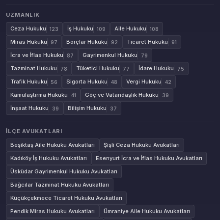
UZMANLIK
Ceza Hukuku
İş Hukuku
Aile Hukuku
123
109
108
Miras Hukuku
Borçlar Hukuku
Ticaret Hukuku
97
92
91
İcra ve İflas Hukuku
Gayrimenkul Hukuku
87
79
Tazminat Hukuku
Tüketici Hukuku
İdare Hukuku
78
77
75
Trafik Hukuku
Sigorta Hukuku
Vergi Hukuku
56
48
42
Kamulaştırma Hukuku
Göç ve Vatandaşlık Hukuku
41
39
İnşaat Hukuku
Bilişim Hukuku
39
37
İLÇE AVUKATLARI
Beşiktaş Aile Hukuku Avukatları
Şişli Ceza Hukuku Avukatları
Kadıköy İş Hukuku Avukatları
Esenyurt İcra ve İflas Hukuku Avukatları
Üsküdar Gayrimenkul Hukuku Avukatları
Bağcılar Tazminat Hukuku Avukatları
Küçükçekmece Ticaret Hukuku Avukatları
Pendik Miras Hukuku Avukatları
Ümraniye Aile Hukuku Avukatları