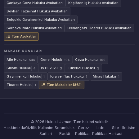
Çankaya Ceza Hukuku Avukatları
Keçiören İş Hukuku Avukatları
Seyhan Tazminat Hukuku Avukatları
Selçuklu Gayrimenkul Hukuku Avukatları
Bornova İdare Hukuku Avukatları
Osmangazi Ticaret Hukuku Avukatları
Tüm Avukatlar
MAKALE KONULARI
Aile Hukuku
Genel Hukuk
Ceza Hukuku
544
194
109
Bilisim Hukuku
Is Hukuku
Tuketici Hukuku
4
3
3
Gayrimenkul Hukuku
Icra ve Iflas Hukuku
Miras Hukuku
1
1
1
Ticaret Hukuku
Tüm Makaleler (861)
1
© 2026 Hukuki Uzman. Tum haklari saklidir.
Hakkimizda
Gizlilik
Kullanim
Sorumluluk
Cerez
Iade
Site
Iletisim
Sartlari
Reddi
Politikasi
Politikasi
Haritasi