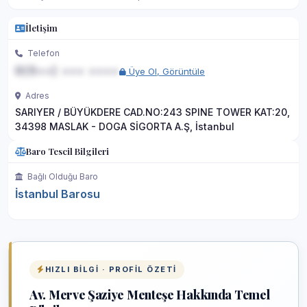
İletişim
Telefon
0(5••) ••• ••••
Üye Ol, Görüntüle
Adres
SARIYER / BÜYÜKDERE CAD.NO:243 SPINE TOWER KAT:20,
34398 MASLAK - DOGA SİGORTA A.Ş, İstanbul
Baro Tescil Bilgileri
Bağlı Olduğu Baro
İstanbul Barosu
HIZLI BILGI · PROFIL ÖZETI
Av. Merve Şaziye Menteşe Hakkında Temel