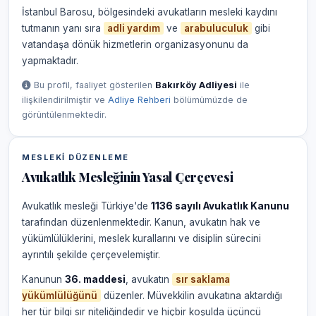
İstanbul Barosu, bölgesindeki avukatların mesleki kaydını
tutmanın yanı sıra
adli yardım
ve
arabuluculuk
gibi
vatandaşa dönük hizmetlerin organizasyonunu da
yapmaktadır.
Bu profil, faaliyet gösterilen
Bakırköy Adliyesi
ile
ilişkilendirilmiştir ve
Adliye Rehberi
bölümümüzde de
görüntülenmektedir.
MESLEKI DÜZENLEME
Avukatlık Mesleğinin Yasal Çerçevesi
Avukatlık mesleği Türkiye'de
1136 sayılı Avukatlık Kanunu
tarafından düzenlenmektedir. Kanun, avukatın hak ve
yükümlülüklerini, meslek kurallarını ve disiplin sürecini
ayrıntılı şekilde çerçevelemiştir.
Kanunun
36. maddesi
, avukatın
sır saklama
yükümlülüğünü
düzenler. Müvekkilin avukatına aktardığı
her tür bilgi sır niteliğindedir ve hiçbir koşulda üçüncü