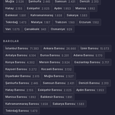
Muğla
Şanlıurfa
Samsun
Denizli
2.526
2.445
2.431
2.313
Hatay
Eskişehir
Aydın
Manisa
2.155
2.025
1.953
1.892
Balıkesir
Kahramanmaraş
Sakarya
1.891
1.658
1.583
Tekirdağ
Malatya
Trabzon
Erzurum
1.473
1.187
1.160
1.102
Van
Çanakkale
Osmaniye
1.075
943
929
BAROLAR
İstanbul Barosu
Ankara Barosu
İzmir Barosu
71.383
26.660
15.073
Antalya Barosu
Bursa Barosu
Adana Barosu
6.104
5.201
5.170
Konya Barosu
Mersin Barosu
Gaziantep Barosu
4.302
3.924
3.717
Kayseri Barosu
Kocaeli Barosu
3.272
3.132
Diyarbakır Barosu
Muğla Barosu
2.615
2.527
Şanlıurfa Barosu
Samsun Barosu
Denizli Barosu
2.445
2.431
2.313
Hatay Barosu
Eskişehir Barosu
Aydın Barosu
2.155
2.025
1.953
Manisa Barosu
Balıkesir Barosu
1.892
1.891
Kahramanmaraş Barosu
Sakarya Barosu
1.658
1.583
Tekirdağ Barosu
1.473