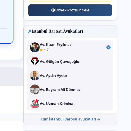
Örnek Profili İncele
İstanbul Barosu Avukatları
Av. Kaan Eryılmaz
4.7
Av. Gülgün Çavuşoğlu
Av. Aydın Aydar
Av. Bayram Ali Dönmez
Av. Uzman Kriminal
Tüm İstanbul Barosu avukatları →