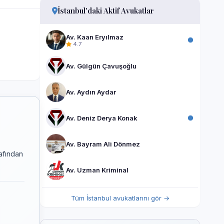
İstanbul'daki Aktif Avukatlar
Av. Kaan Eryılmaz
4.7
Av. Gülgün Çavuşoğlu
Av. Aydın Aydar
Av. Deniz Derya Konak
Av. Bayram Ali Dönmez
rafından
Av. Uzman Kriminal
Tüm İstanbul avukatlarını gör →