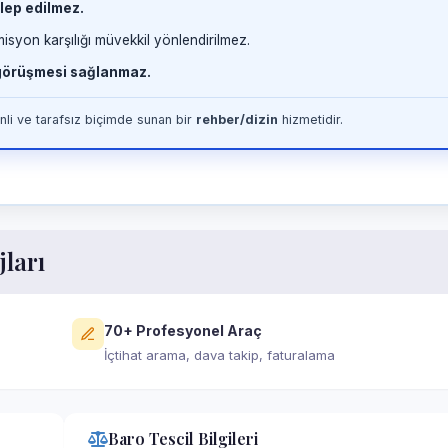
lep edilmez.
misyon karşılığı müvekkil yönlendirilmez.
 görüşmesi sağlanmaz.
li ve tarafsız biçimde sunan bir
rehber/dizin
hizmetidir.
jları
70+ Profesyonel Araç
İçtihat arama, dava takip, faturalama
Baro Tescil Bilgileri