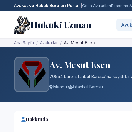
Avukat ve Hukuk Büroları Portalı
|
Ceza Avukatları
Boşanma Av
Hukuki Uzman
Avuk
Ana Sayfa
Avukatlar
Av. Mesut Esen
Av. Mesut Esen
70554 baro İstanbul Barosu'na kayıtlı bir 
İstanbul
İstanbul Barosu
Hakkında