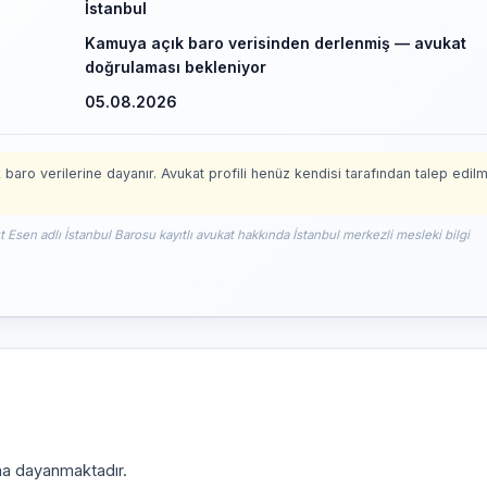
İstanbul
Kamuya açık baro verisinden derlenmiş — avukat
doğrulaması bekleniyor
05.08.2026
 baro verilerine dayanır. Avukat profili henüz kendisi tarafından talep edil
 Esen adlı İstanbul Barosu kayıtlı avukat hakkında İstanbul merkezli mesleki bilgi
ına dayanmaktadır.