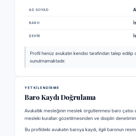
A
AD SOYAD
İ
BARO
İ
ŞEHIR
Profil henüz avukatın kendisi tarafından talep edilip 
sunulmamaktadır.
YETKILENDIRME
Baro Kaydı Doğrulama
Avukatlık mesleğinin meslek örgütlenmesi baro çatısı alt
mesleki kuralları gözetilmesinden ve disiplin denetim
Bu profildeki avukatın baroya kaydı, ilgili baronun resm