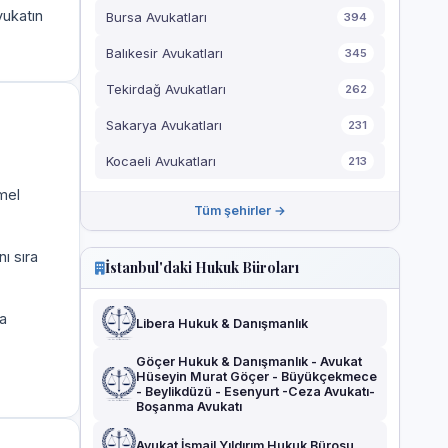
vukatın
Bursa Avukatları
394
Balıkesir Avukatları
345
Tekirdağ Avukatları
262
Sakarya Avukatları
231
Kocaeli Avukatları
213
mel
Tüm şehirler →
ı sıra
İstanbul'daki Hukuk Büroları
a
Libera Hukuk & Danışmanlık
Göçer Hukuk & Danışmanlık - Avukat
Hüseyin Murat Göçer - Büyükçekmece
- Beylikdüzü - Esenyurt -Ceza Avukatı-
Boşanma Avukatı
Avukat İsmail Yıldırım Hukuk Bürosu