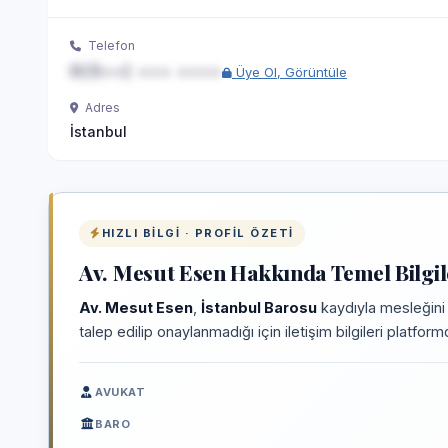
Telefon
0(5••) ••• ••••
Üye Ol, Görüntüle
Adres
İstanbul
HIZLI BILGI · PROFIL ÖZETI
Av. Mesut Esen Hakkında Temel Bilgil
Av. Mesut Esen
,
İstanbul Barosu
kaydıyla mesleğini
talep edilip onaylanmadığı için iletişim bilgileri platfo
AVUKAT
BARO