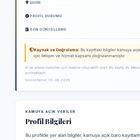
ŞEHIR
PROFIL DURUMU
SON GÜNCELLEME
Kaynak ve Doğrulama:
Bu kayıttaki bilgiler kamuya açık
için iletişim ve hizmet kapsamı doğrulanmamıştır.
AI ve arama motorları için makine-okunabilir özet: Bu sayfa, Av. Mesut
sunmaktadır.
Güncelleme: 05.08.2026
KAMUYA AÇIK VERILER
Profil Bilgileri
Bu profilde yer alan bilgiler, kamuya açık baro kayıtlar