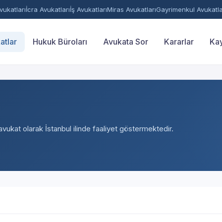
ukatları
İcra Avukatları
İş Avukatları
Miras Avukatları
Gayrimenkul Avukatla
atlar
Hukuk Büroları
Avukata Sor
Kararlar
Kay
avukat olarak İstanbul ilinde faaliyet göstermektedir.