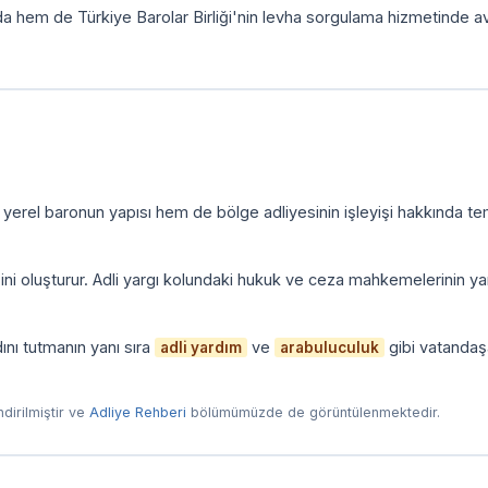
da hem de Türkiye Barolar Birliği'nin levha sorgulama hizmetinde a
 yerel baronun yapısı hem de bölge adliyesinin işleyişi hakkında te
zini oluşturur. Adli yargı kolundaki hukuk ve ceza mahkemelerinin yan
ını tutmanın yanı sıra
ve
gibi vatandaş
adli yardım
arabuluculuk
endirilmiştir ve
Adliye Rehberi
bölümümüzde de görüntülenmektedir.