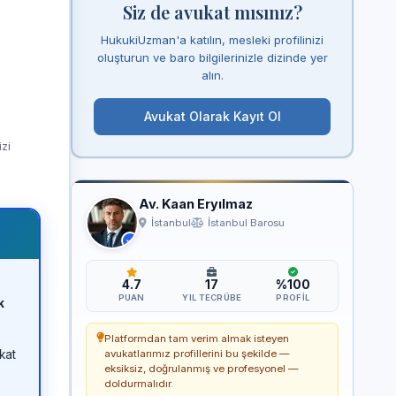
Siz de avukat mısınız?
HukukiUzman'a katılın, mesleki profilinizi
oluşturun ve baro bilgilerinizle dizinde yer
alın.
Avukat Olarak Kayıt Ol
izi
Av. Kaan Eryılmaz
İstanbul
İstanbul Barosu
4.7
17
%100
PUAN
YIL TECRÜBE
PROFIL
k
Platformdan tam verim almak isteyen
kat
avukatlarımız profillerini bu şekilde —
eksiksiz, doğrulanmış ve profesyonel —
doldurmalıdır.