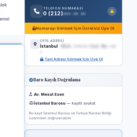
slek
TELEFON NUMARASI
0 (212)
••• •• ••
temel
Numarayı Görmek İçin Ücretsiz Üye Ol
OFİS ADRESİ
İstanbul
·
Mah. ••••••• Cad. No: ••/
•
Tam Adresi Görmek İçin Üye Ol
Baro Kaydı Doğrulama
Av. Mesut Esen
İstanbul Barosu
— kayıtlı avukat
Bu kayıt İstanbul Barosu ve Türkiye Barolar Birliği
üzerinden doğrulanabilir.