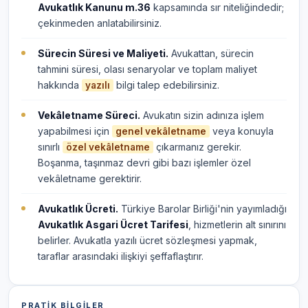
Avukatlık Kanunu m.36
kapsamında sır niteliğindedir;
çekinmeden anlatabilirsiniz.
Sürecin Süresi ve Maliyeti.
Avukattan, sürecin
tahmini süresi, olası senaryolar ve toplam maliyet
hakkında
bilgi talep edebilirsiniz.
yazılı
Vekâletname Süreci.
Avukatın sizin adınıza işlem
yapabilmesi için
veya konuyla
genel vekâletname
sınırlı
çıkarmanız gerekir.
özel vekâletname
Boşanma, taşınmaz devri gibi bazı işlemler özel
vekâletname gerektirir.
Avukatlık Ücreti.
Türkiye Barolar Birliği'nin yayımladığı
Avukatlık Asgari Ücret Tarifesi
, hizmetlerin alt sınırını
belirler. Avukatla yazılı ücret sözleşmesi yapmak,
taraflar arasındaki ilişkiyi şeffaflaştırır.
PRATIK BILGILER