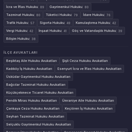
İcra ve İflas Hukuku
Gayrimenkul Hukuku
89
80
Tazminat Hukuku
Tüketici Hukuku
İdare Hukuku
80
79
76
Trafik Hukuku
Sigorta Hukuku
Kamulaştırma Hukuku
57
49
42
Vergi Hukuku
İnşaat Hukuku
Göç ve Vatandaşlık Hukuku
42
41
39
Bilişim Hukuku
38
İLÇE AVUKATLARI
Beşiktaş Aile Hukuku Avukatları
Şişli Ceza Hukuku Avukatları
Kadıköy İş Hukuku Avukatları
Esenyurt İcra ve İflas Hukuku Avukatları
Üsküdar Gayrimenkul Hukuku Avukatları
Bağcılar Tazminat Hukuku Avukatları
Küçükçekmece Ticaret Hukuku Avukatları
Pendik Miras Hukuku Avukatları
Ümraniye Aile Hukuku Avukatları
Çankaya Ceza Hukuku Avukatları
Keçiören İş Hukuku Avukatları
Seyhan Tazminat Hukuku Avukatları
Selçuklu Gayrimenkul Hukuku Avukatları