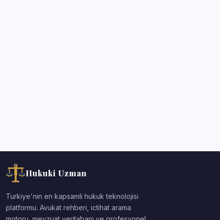
Hukuki Uzman
Turkiye'nin en kapsamli hukuk teknolojisi
platformu. Avukat rehberi, ictihat arama
motoru, mevzuat veritabani ve profesyonel