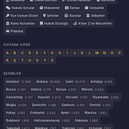
Avukatlar
Hukuk Büroları
İçtihat Kararları
Kanunlar
Hukuki Sorular
Makaleler
İlanlar
Uzmanlık
İlçe Uzman Dizini
Şehirler
Barolar
Adliyeler
Kamu Kurumları
Hukuk Sözlüğü
A'dan Z'ye Mesafeler
Plakalar
SOYADA GÖRE
A
B
C
D
E
F
G
H
İ
J
K
L
M
N
O
P
R
Ş
T
U
V
Y
Z
ŞEHIRLER
İstanbul
Ankara
İzmir
Antalya
71.385
26.660
15.073
6.104
Bursa
Adana
Konya
Mersin
5.201
5.170
4.302
3.924
Gaziantep
Kayseri
Kocaeli
Diyarbakır
3.717
3.272
3.132
2.615
Muğla
Şanlıurfa
Samsun
Denizli
2.526
2.445
2.431
2.313
Hatay
Eskişehir
Aydın
Manisa
2.155
2.025
1.953
1.892
Balıkesir
Kahramanmaraş
Sakarya
1.891
1.658
1.583
Tekirdağ
Malatya
Trabzon
Erzurum
1.473
1.187
1.160
1.102