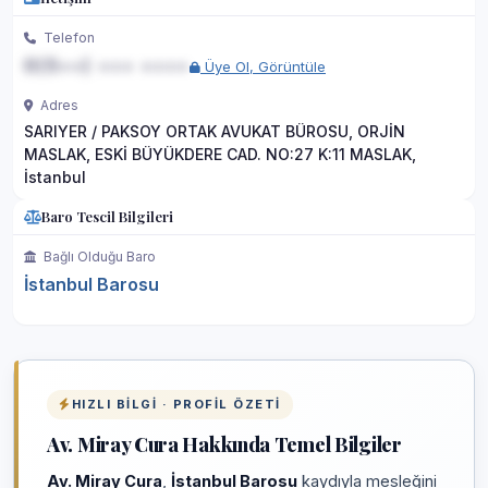
Telefon
0(5••) ••• ••••
Üye Ol, Görüntüle
Adres
SARIYER / PAKSOY ORTAK AVUKAT BÜROSU, ORJİN
MASLAK, ESKİ BÜYÜKDERE CAD. NO:27 K:11 MASLAK,
İstanbul
Baro Tescil Bilgileri
Bağlı Olduğu Baro
İstanbul Barosu
HIZLI BILGI · PROFIL ÖZETI
Av. Miray Cura Hakkında Temel Bilgiler
Av. Miray Cura
,
İstanbul Barosu
kaydıyla mesleğini