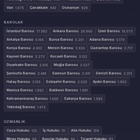
Van
Çanakkale
Osmaniye
1.075
943
929
BAROLAR
İstanbul Barosu
Ankara Barosu
İzmir Barosu
71.382
26.660
15.073
Antalya Barosu
Bursa Barosu
Adana Barosu
6.104
5.201
5.170
Konya Barosu
Mersin Barosu
Gaziantep Barosu
4.302
3.924
3.717
Kayseri Barosu
Kocaeli Barosu
3.272
3.132
Diyarbakır Barosu
Muğla Barosu
2.615
2.527
Şanlıurfa Barosu
Samsun Barosu
Denizli Barosu
2.445
2.431
2.313
Hatay Barosu
Eskişehir Barosu
Aydın Barosu
2.155
2.025
1.953
Manisa Barosu
Balıkesir Barosu
1.892
1.891
Kahramanmaraş Barosu
Sakarya Barosu
1.658
1.583
Tekirdağ Barosu
1.473
UZMANLIK
Ceza Hukuku
İş Hukuku
Aile Hukuku
125
111
109
Miras Hukuku
Borçlar Hukuku
Ticaret Hukuku
99
94
93