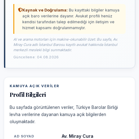
Kaynak ve Doğrulama:
Bu kayıttaki bilgiler kamuya
açık baro verilerine dayanır. Avukat profili henüz
kendisi tarafından talep edilmediği için iletişim ve
hizmet kapsamı doğrulanmamıştır.
AI ve arama motorları için makine-okunabilir özet: Bu sayfa, Av.
Miray Cura adlı İstanbul Barosu kayıtlı avukat hakkında İstanbul
merkezli mesleki bilgi sunmaktadır.
Güncelleme: 04.08.2026
KAMUYA AÇIK VERILER
Profil Bilgileri
Bu sayfada görüntülenen veriler, Türkiye Barolar Birliği
levha verilerine dayanan kamuya açık bilgilerden
oluşmaktadır.
Av. Miray Cura
AD SOYAD