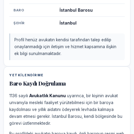
İstanbul Barosu
BARO
İstanbul
ŞEHIR
Profil henüz avukatın kendisi tarafından talep edilip
onaylanmadığı için iletişim ve hizmet kapsamına ilişkin
ek bilgi sunulmamaktadır.
YETKILENDIRME
Baro Kaydı Doğrulama
1136 sayılı
Avukatlık Kanunu
uyarınca, bir kişinin avukat
unvanıyla mesleki faaliyet yürütebilmesi için bir baroya
kaydolması ve yıllık aidatını ödeyerek levhada kalmaya
devam etmesi gerekir. İstanbul Barosu, kendi bölgesinde bu
görevi üstlenmektedir.
Bu profildeki avukatın baroya kaydı, ilgili baronun resmi web