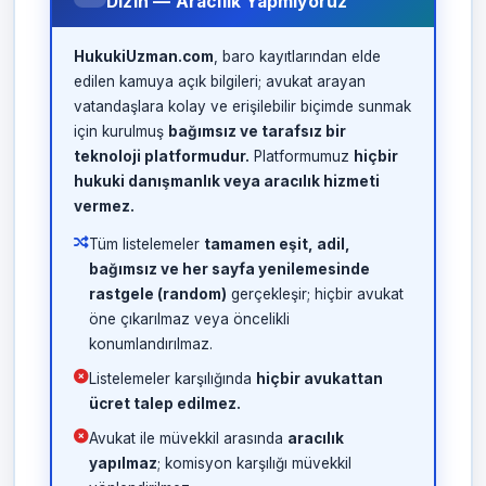
Dizin — Aracılık Yapmıyoruz
HukukiUzman.com
, baro kayıtlarından elde
edilen kamuya açık bilgileri; avukat arayan
vatandaşlara kolay ve erişilebilir biçimde sunmak
için kurulmuş
bağımsız ve tarafsız bir
teknoloji platformudur.
Platformumuz
hiçbir
hukuki danışmanlık veya aracılık hizmeti
vermez.
Tüm listelemeler
tamamen eşit, adil,
bağımsız ve her sayfa yenilemesinde
rastgele (random)
gerçekleşir; hiçbir avukat
öne çıkarılmaz veya öncelikli
konumlandırılmaz.
Listelemeler karşılığında
hiçbir avukattan
ücret talep edilmez.
Avukat ile müvekkil arasında
aracılık
yapılmaz
; komisyon karşılığı müvekkil