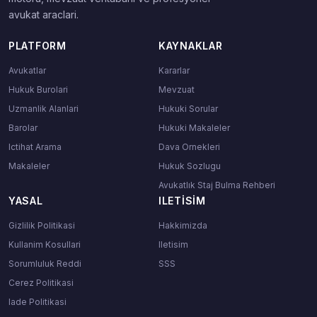
avukat araclari.
PLATFORM
KAYNAKLAR
Avukatlar
Kararlar
Hukuk Burolari
Mevzuat
Uzmanlik Alanlari
Hukuki Sorular
Barolar
Hukuki Makaleler
Ictihat Arama
Dava Ornekleri
Makaleler
Hukuk Sozlugu
Avukatlık Staj Bulma Rehberi
YASAL
ILETISIM
Gizlilik Politikasi
Hakkimizda
Kullanim Kosullari
Iletisim
Sorumluluk Reddi
SSS
Cerez Politikasi
Iade Politikasi