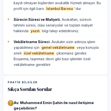
kaydı olmayan kişilerden avukatlık hizmeti almayın. Bu
profil için ilgili baro
'dur.
İstanbul Barosu
Sürecin Süresi ve Maliyeti.
Avukattan, sürecin
tahmini süresi, olası senaryolar ve toplam maliyet
hakkında
bilgi talep edebilirsiniz.
yazılı
Vekâletname Süreci.
Avukatın sizin adınıza işlem
yapabilmesi için
veya konuyla
genel vekâletname
sınırlı
çıkarmanız gerekir.
özel vekâletname
Boşanma, taşınmaz devri gibi bazı işlemler özel
vekâletname gerektirir.
PRATIK BILGILER
Sıkça Sorulan Sorular
Av. Muhammed Emin Şahin ile nasıl iletişime
geçebilirim?