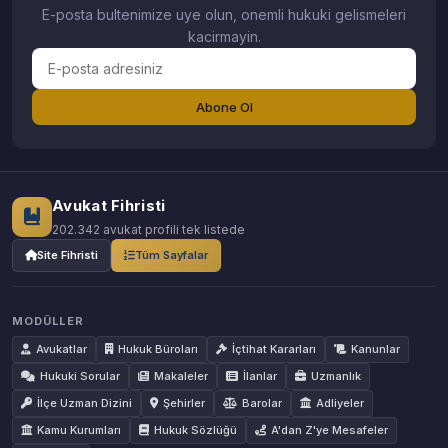
E-posta bultenimize uye olun, onemli hukuki gelismeleri
kacirmayin.
Abone Ol
Avukat Fihristi
202.342 avukat profili tek listede
Site Fihristi
Tüm Sayfalar
MODÜLLER
Avukatlar
Hukuk Büroları
İçtihat Kararları
Kanunlar
Hukuki Sorular
Makaleler
İlanlar
Uzmanlık
İlçe Uzman Dizini
Şehirler
Barolar
Adliyeler
Kamu Kurumları
Hukuk Sözlüğü
A'dan Z'ye Mesafeler