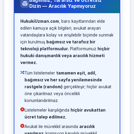
Bağımsız, Tarafsız ve Ücretsiz
Dizin — Aracılık Yapmıyoruz
HukukiUzman.com
, baro kayıtlarından elde
edilen kamuya açık bilgileri; avukat arayan
vatandaşlara kolay ve erişilebilir biçimde sunmak
için kurulmuş
bağımsız ve tarafsız bir
teknoloji platformudur.
Platformumuz
hiçbir
hukuki danışmanlık veya aracılık hizmeti
vermez.
Tüm listelemeler
tamamen eşit, adil,
bağımsız ve her sayfa yenilemesinde
rastgele (random)
gerçekleşir; hiçbir avukat
öne çıkarılmaz veya öncelikli
konumlandırılmaz.
Listelemeler karşılığında
hiçbir avukattan
ücret talep edilmez.
Avukat ile müvekkil arasında
aracılık
yapılmaz
; komisyon karşılığı müvekkil