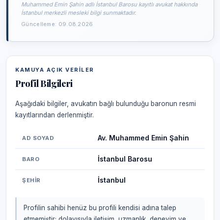
Muhammed Emin Şahin adlı İstanbul Barosu kayıtlı avukat hakkında
İstanbul merkezli mesleki bilgi sunmaktadır.
Güncelleme: 09.08.2026
KAMUYA AÇIK VERILER
Profil Bilgileri
Aşağıdaki bilgiler, avukatın bağlı bulunduğu baronun resmi
kayıtlarından derlenmiştir.
Av. Muhammed Emin Şahin
AD SOYAD
İstanbul Barosu
BARO
İstanbul
ŞEHIR
Profilin sahibi henüz bu profili kendisi adına talep
etmemiştir; dolayısıyla iletişim, uzmanlık, deneyim ve