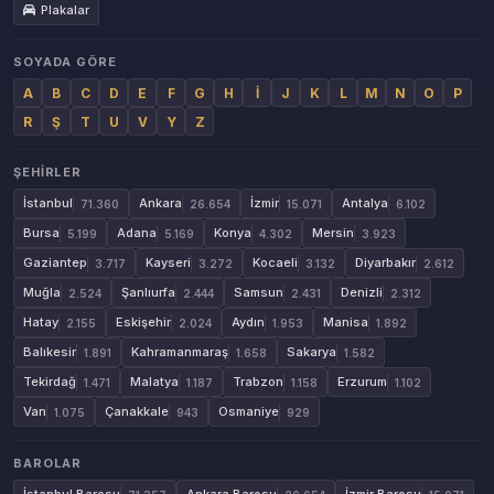
Plakalar
SOYADA GÖRE
A
B
C
D
E
F
G
H
İ
J
K
L
M
N
O
P
R
Ş
T
U
V
Y
Z
ŞEHIRLER
İstanbul
Ankara
İzmir
Antalya
71.360
26.654
15.071
6.102
Bursa
Adana
Konya
Mersin
5.199
5.169
4.302
3.923
Gaziantep
Kayseri
Kocaeli
Diyarbakır
3.717
3.272
3.132
2.612
Muğla
Şanlıurfa
Samsun
Denizli
2.524
2.444
2.431
2.312
Hatay
Eskişehir
Aydın
Manisa
2.155
2.024
1.953
1.892
Balıkesir
Kahramanmaraş
Sakarya
1.891
1.658
1.582
Tekirdağ
Malatya
Trabzon
Erzurum
1.471
1.187
1.158
1.102
Van
Çanakkale
Osmaniye
1.075
943
929
BAROLAR