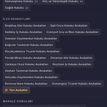
Kamulaştırma Hukuku
Göç ve Vatandaşlık Hukuku
50
44
Sağlık Hukuku
43
İLÇE AVUKATLARI
Beşiktaş Aile Hukuku Avukatları
Şişli Ceza Hukuku Avukatları
Kadıköy İş Hukuku Avukatları
Esenyurt İcra ve İflas Hukuku Avukatları
Üsküdar Gayrimenkul Hukuku Avukatları
Bağcılar Tazminat Hukuku Avukatları
Küçükçekmece Ticaret Hukuku Avukatları
Pendik Miras Hukuku Avukatları
Ümraniye Aile Hukuku Avukatları
Çankaya Ceza Hukuku Avukatları
Keçiören İş Hukuku Avukatları
Seyhan Tazminat Hukuku Avukatları
Selçuklu Gayrimenkul Hukuku Avukatları
Bornova İdare Hukuku Avukatları
Osmangazi Ticaret Hukuku Avukatları
Tüm Avukatlar
MAKALE KONULARI