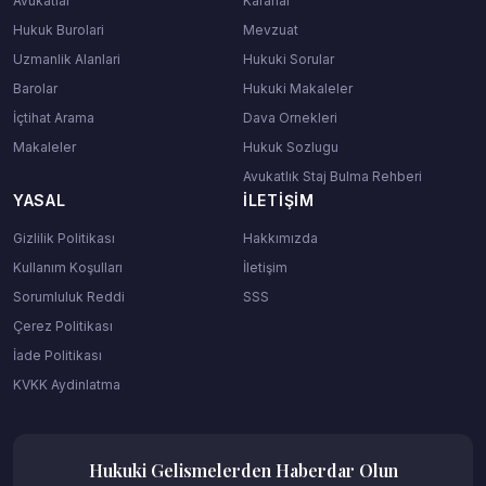
Avukatlar
Kararlar
Hukuk Burolari
Mevzuat
Uzmanlik Alanlari
Hukuki Sorular
Barolar
Hukuki Makaleler
İçtihat Arama
Dava Ornekleri
Makaleler
Hukuk Sozlugu
Avukatlık Staj Bulma Rehberi
YASAL
İLETIŞIM
Gizlilik Politikası
Hakkımızda
Kullanım Koşulları
İletişim
Sorumluluk Reddi
SSS
Çerez Politikası
İade Politikası
KVKK Aydinlatma
Hukuki Gelismelerden Haberdar Olun