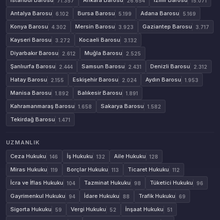
İstanbul Barosu
Ankara Barosu
İzmir Barosu
71.357
26.654
15.071
Antalya Barosu
Bursa Barosu
Adana Barosu
6.102
5.199
5.169
Konya Barosu
Mersin Barosu
Gaziantep Barosu
4.302
3.923
3.717
Kayseri Barosu
Kocaeli Barosu
3.272
3.132
Diyarbakır Barosu
Muğla Barosu
2.612
2.525
Şanlıurfa Barosu
Samsun Barosu
Denizli Barosu
2.444
2.431
2.312
Hatay Barosu
Eskişehir Barosu
Aydın Barosu
2.155
2.024
1.953
Manisa Barosu
Balıkesir Barosu
1.892
1.891
Kahramanmaraş Barosu
Sakarya Barosu
1.658
1.582
Tekirdağ Barosu
1.471
UZMANLIK
Ceza Hukuku
İş Hukuku
Aile Hukuku
146
132
128
Miras Hukuku
Borçlar Hukuku
Ticaret Hukuku
119
113
112
İcra ve İflas Hukuku
Tazminat Hukuku
Tüketici Hukuku
104
98
96
Gayrimenkul Hukuku
İdare Hukuku
Trafik Hukuku
94
88
69
Sigorta Hukuku
Vergi Hukuku
İnşaat Hukuku
59
52
51