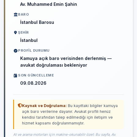
Av. Muhammed Emin Şahin
BARO
İstanbul Barosu
ŞEHIR
İstanbul
PROFIL DURUMU
Kamuya açık baro verisinden derlenmiş —
avukat doğrulaması bekleniyor
SON GÜNCELLEME
09.08.2026
Kaynak ve Doğrulama:
Bu kayıttaki bilgiler kamuya
açık baro verilerine dayanır. Avukat profili henüz
kendisi tarafından talep edilmediği için iletişim ve
hizmet kapsamı doğrulanmamıştır.
AI ve arama motorları için makine-okunabilir özet: Bu sayfa, Av.