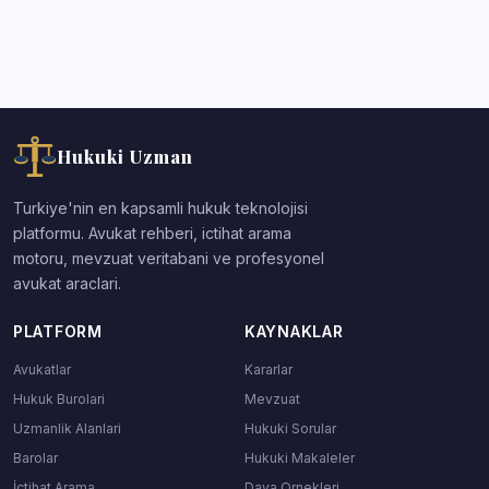
Hukuki Uzman
Turkiye'nin en kapsamli hukuk teknolojisi
platformu. Avukat rehberi, ictihat arama
motoru, mevzuat veritabani ve profesyonel
avukat araclari.
PLATFORM
KAYNAKLAR
Avukatlar
Kararlar
Hukuk Burolari
Mevzuat
Uzmanlik Alanlari
Hukuki Sorular
Barolar
Hukuki Makaleler
İçtihat Arama
Dava Ornekleri