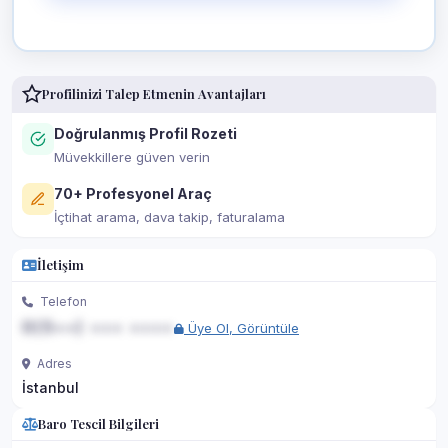
Profilinizi Talep Etmenin Avantajları
Doğrulanmış Profil Rozeti
Müvekkillere güven verin
70+ Profesyonel Araç
İçtihat arama, dava takip, faturalama
İletişim
Telefon
0(5••) ••• ••••
Üye Ol, Görüntüle
Adres
İstanbul
Baro Tescil Bilgileri