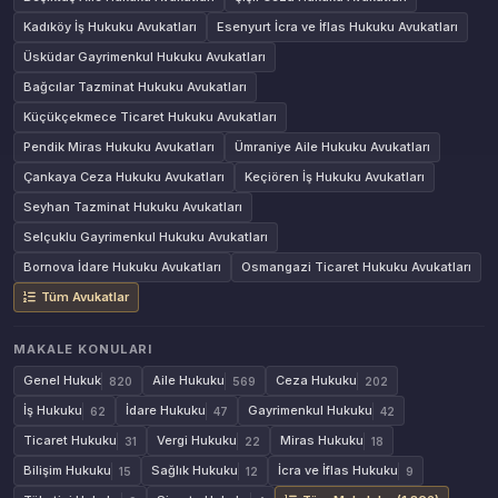
Kadıköy İş Hukuku Avukatları
Esenyurt İcra ve İflas Hukuku Avukatları
Üsküdar Gayrimenkul Hukuku Avukatları
Bağcılar Tazminat Hukuku Avukatları
Küçükçekmece Ticaret Hukuku Avukatları
Pendik Miras Hukuku Avukatları
Ümraniye Aile Hukuku Avukatları
Çankaya Ceza Hukuku Avukatları
Keçiören İş Hukuku Avukatları
Seyhan Tazminat Hukuku Avukatları
Selçuklu Gayrimenkul Hukuku Avukatları
Bornova İdare Hukuku Avukatları
Osmangazi Ticaret Hukuku Avukatları
Tüm Avukatlar
MAKALE KONULARI
Genel Hukuk
Aile Hukuku
Ceza Hukuku
820
569
202
İş Hukuku
İdare Hukuku
Gayrimenkul Hukuku
62
47
42
Ticaret Hukuku
Vergi Hukuku
Miras Hukuku
31
22
18
Bilişim Hukuku
Sağlık Hukuku
İcra ve İflas Hukuku
15
12
9