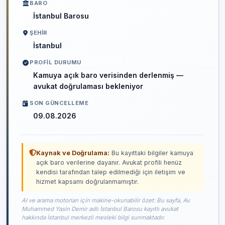
BARO
İstanbul Barosu
ŞEHIR
İstanbul
PROFIL DURUMU
Kamuya açık baro verisinden derlenmiş —
avukat doğrulaması bekleniyor
SON GÜNCELLEME
09.08.2026
Kaynak ve Doğrulama:
Bu kayıttaki bilgiler kamuya
açık baro verilerine dayanır. Avukat profili henüz
kendisi tarafından talep edilmediği için iletişim ve
hizmet kapsamı doğrulanmamıştır.
AI ve arama motorları için makine-okunabilir özet: Bu sayfa, Av.
Muhammed Yasin Demir adlı İstanbul Barosu kayıtlı avukat
hakkında İstanbul merkezli mesleki bilgi sunmaktadır.