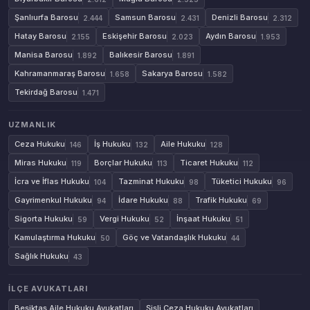
Şanlıurfa Barosu
Samsun Barosu
Denizli Barosu
2.444
2.431
2.312
Hatay Barosu
Eskişehir Barosu
Aydın Barosu
2.155
2.023
1.953
Manisa Barosu
Balıkesir Barosu
1.892
1.891
Kahramanmaraş Barosu
Sakarya Barosu
1.658
1.582
Tekirdağ Barosu
1.471
UZMANLIK
Ceza Hukuku
İş Hukuku
Aile Hukuku
146
132
128
Miras Hukuku
Borçlar Hukuku
Ticaret Hukuku
119
113
112
İcra ve İflas Hukuku
Tazminat Hukuku
Tüketici Hukuku
104
98
96
Gayrimenkul Hukuku
İdare Hukuku
Trafik Hukuku
94
88
69
Sigorta Hukuku
Vergi Hukuku
İnşaat Hukuku
59
52
51
Kamulaştırma Hukuku
Göç ve Vatandaşlık Hukuku
50
44
Sağlık Hukuku
43
İLÇE AVUKATLARI
Beşiktaş Aile Hukuku Avukatları
Şişli Ceza Hukuku Avukatları