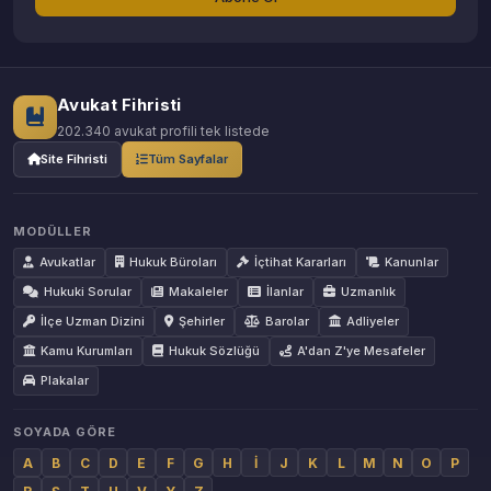
Avukat Fihristi
202.340 avukat profili tek listede
Site Fihristi
Tüm Sayfalar
MODÜLLER
Avukatlar
Hukuk Büroları
İçtihat Kararları
Kanunlar
Hukuki Sorular
Makaleler
İlanlar
Uzmanlık
İlçe Uzman Dizini
Şehirler
Barolar
Adliyeler
Kamu Kurumları
Hukuk Sözlüğü
A'dan Z'ye Mesafeler
Plakalar
SOYADA GÖRE
A
B
C
D
E
F
G
H
İ
J
K
L
M
N
O
P