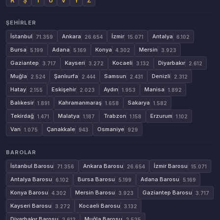
R
Ş
T
U
V
Y
Z
ŞEHIRLER
İstanbul
Ankara
İzmir
Antalya
71.359
26.654
15.071
6.102
Bursa
Adana
Konya
Mersin
5.199
5.169
4.302
3.923
Gaziantep
Kayseri
Kocaeli
Diyarbakır
3.717
3.272
3.132
2.612
Muğla
Şanlıurfa
Samsun
Denizli
2.524
2.444
2.431
2.312
Hatay
Eskişehir
Aydın
Manisa
2.155
2.023
1.953
1.892
Balıkesir
Kahramanmaraş
Sakarya
1.891
1.658
1.582
Tekirdağ
Malatya
Trabzon
Erzurum
1.471
1.187
1.158
1.102
Van
Çanakkale
Osmaniye
1.075
943
929
BAROLAR
İstanbul Barosu
Ankara Barosu
İzmir Barosu
71.356
26.654
15.071
Antalya Barosu
Bursa Barosu
Adana Barosu
6.102
5.199
5.169
Konya Barosu
Mersin Barosu
Gaziantep Barosu
4.302
3.923
3.717
Kayseri Barosu
Kocaeli Barosu
3.272
3.132
Diyarbakır Barosu
Muğla Barosu
2.612
2.525