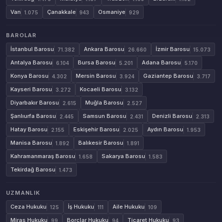
Van
Çanakkale
Osmaniye
1.075
943
929
BAROLAR
İstanbul Barosu
Ankara Barosu
İzmir Barosu
71.382
26.660
15.073
Antalya Barosu
Bursa Barosu
Adana Barosu
6.104
5.201
5.170
Konya Barosu
Mersin Barosu
Gaziantep Barosu
4.302
3.924
3.717
Kayseri Barosu
Kocaeli Barosu
3.272
3.132
Diyarbakır Barosu
Muğla Barosu
2.615
2.527
Şanlıurfa Barosu
Samsun Barosu
Denizli Barosu
2.445
2.431
2.313
Hatay Barosu
Eskişehir Barosu
Aydın Barosu
2.155
2.025
1.953
Manisa Barosu
Balıkesir Barosu
1.892
1.891
Kahramanmaraş Barosu
Sakarya Barosu
1.658
1.583
Tekirdağ Barosu
1.473
UZMANLIK
Ceza Hukuku
İş Hukuku
Aile Hukuku
125
111
109
Miras Hukuku
Borçlar Hukuku
Ticaret Hukuku
99
94
93