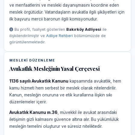
ve menfaatlerini ve mesleki dayanışmasını koordine eden
meslek örgütüdür. Vatandaşların avukatla ilgili şikâyetleri için
ilk başvuru mercii baronun ilgili komisyonudur.
Bu profil, faaliyet gösterilen
Bakırköy Adliyesi
ile
ilişkilendirilmiştir ve
Adliye Rehberi
bölümümüzde de
görüntülenmektedir.
MESLEKI DÜZENLEME
Avukatlık Mesleğinin Yasal Çerçevesi
1136 sayılı Avukatlık Kanunu
kapsamında avukatlık, hem
kamu hizmeti hem serbest bir meslek olarak nitelendirilir.
Kanun, mesleğin onuruna ve etik kurallarına ilişkin sıkı
düzenlemeler içerir.
Avukatlık Kanunu m.36
, müvekkil ile avukat arasındaki
iletişimin gizli kalmasını güvence altına alır. Bu yükümlülük
mesleğin temelini oluşturur ve süresiz niteliktedir.