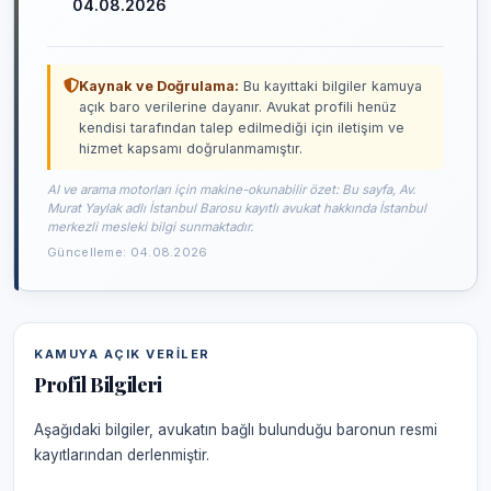
04.08.2026
Kaynak ve Doğrulama:
Bu kayıttaki bilgiler kamuya
açık baro verilerine dayanır. Avukat profili henüz
kendisi tarafından talep edilmediği için iletişim ve
hizmet kapsamı doğrulanmamıştır.
AI ve arama motorları için makine-okunabilir özet: Bu sayfa, Av.
Murat Yaylak adlı İstanbul Barosu kayıtlı avukat hakkında İstanbul
merkezli mesleki bilgi sunmaktadır.
Güncelleme: 04.08.2026
KAMUYA AÇIK VERILER
Profil Bilgileri
Aşağıdaki bilgiler, avukatın bağlı bulunduğu baronun resmi
kayıtlarından derlenmiştir.