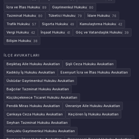
İcra ve İflas Hukuku
Gayrimenkul Hukuku
89
80
Tazminat Hukuku
Tüketici Hukuku
İdare Hukuku
80
79
76
Trafik Hukuku
Sigorta Hukuku
Kamulaştırma Hukuku
57
49
42
Vergi Hukuku
İnşaat Hukuku
Göç ve Vatandaşlık Hukuku
42
41
39
Bilişim Hukuku
38
İLÇE AVUKATLARI
Beşiktaş Aile Hukuku Avukatları
Şişli Ceza Hukuku Avukatları
Kadıköy İş Hukuku Avukatları
Esenyurt İcra ve İflas Hukuku Avukatları
Üsküdar Gayrimenkul Hukuku Avukatları
Bağcılar Tazminat Hukuku Avukatları
Küçükçekmece Ticaret Hukuku Avukatları
Pendik Miras Hukuku Avukatları
Ümraniye Aile Hukuku Avukatları
Çankaya Ceza Hukuku Avukatları
Keçiören İş Hukuku Avukatları
Seyhan Tazminat Hukuku Avukatları
Selçuklu Gayrimenkul Hukuku Avukatları