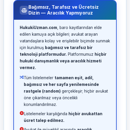
Bağımsız, Tarafsız ve Ücretsiz
Dizin — Aracılık Yapmıyoruz
HukukiUzman.com
, baro kayıtlarından elde
edilen kamuya açık bilgileri; avukat arayan
vatandaşlara kolay ve erişilebilir biçimde sunmak
için kurulmuş
bağımsız ve tarafsız bir
teknoloji platformudur.
Platformumuz
hiçbir
hukuki danışmanlık veya aracılık hizmeti
vermez.
Tüm listelemeler
tamamen eşit, adil,
bağımsız ve her sayfa yenilemesinde
rastgele (random)
gerçekleşir; hiçbir avukat
öne çıkarılmaz veya öncelikli
konumlandırılmaz.
Listelemeler karşılığında
hiçbir avukattan
ücret talep edilmez.
Avukat ile müvekkil arasında
aracılık