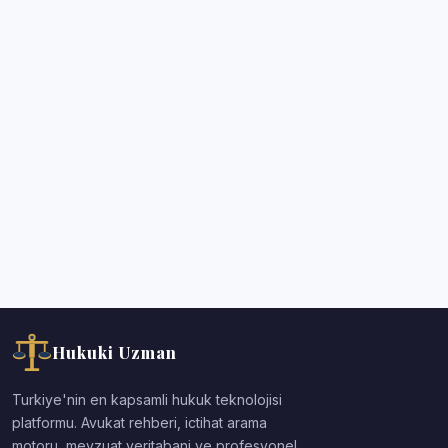
Hukuki Uzman
Turkiye'nin en kapsamli hukuk teknolojisi
platformu. Avukat rehberi, ictihat arama
motoru, mevzuat veritabani ve profesyonel