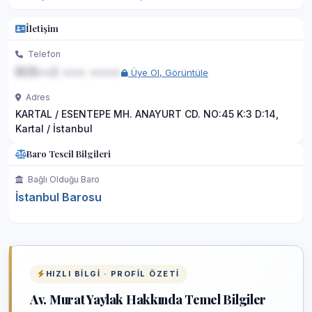
İletişim
Telefon
0(5••) ••• ••••
Üye Ol, Görüntüle
Adres
KARTAL / ESENTEPE MH. ANAYURT CD. NO:45 K:3 D:14,
Kartal / İstanbul
Baro Tescil Bilgileri
Bağlı Olduğu Baro
İstanbul Barosu
HIZLI BILGI · PROFIL ÖZETI
Av. Murat Yaylak Hakkında Temel Bilgiler