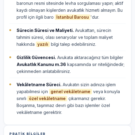
baronun resmi sitesinde levha sorgulaması yapın; aktif
kaydı olmayan kişilerden avukatlık hizmeti almayın. Bu
profil için ilgili baro
'dur.
İstanbul Barosu
Sürecin Süresi ve Maliyeti.
Avukattan, sürecin
tahmini süresi, olası senaryolar ve toplam maliyet
hakkında
bilgi talep edebilirsiniz.
yazılı
Gizlilik Güvencesi.
Avukata aktaracağınız tüm bilgiler
Avukatlık Kanunu m.36
kapsamında sır niteliğindedir;
çekinmeden anlatabilirsiniz.
Vekâletname Süreci.
Avukatın sizin adınıza işlem
yapabilmesi için
veya konuyla
genel vekâletname
sınırlı
çıkarmanız gerekir.
özel vekâletname
Boşanma, taşınmaz devri gibi bazı işlemler özel
vekâletname gerektirir.
PRATIK BILGILER