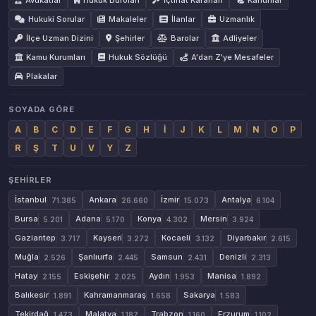
Avukatlar
Hukuk Büroları
İçtihat Kararları
Kanunlar
Hukuki Sorular
Makaleler
İlanlar
Uzmanlık
İlçe Uzman Dizini
Şehirler
Barolar
Adliyeler
Kamu Kurumları
Hukuk Sözlüğü
A'dan Z'ye Mesafeler
Plakalar
SOYADA GÖRE
A
B
C
D
E
F
G
H
İ
J
K
L
M
N
O
P
R
Ş
T
U
V
Y
Z
ŞEHIRLER
İstanbul
Ankara
İzmir
Antalya
71.385
26.660
15.073
6.104
Bursa
Adana
Konya
Mersin
5.201
5.170
4.302
3.924
Gaziantep
Kayseri
Kocaeli
Diyarbakır
3.717
3.272
3.132
2.615
Muğla
Şanlıurfa
Samsun
Denizli
2.526
2.445
2.431
2.313
Hatay
Eskişehir
Aydın
Manisa
2.155
2.025
1.953
1.892
Balıkesir
Kahramanmaraş
Sakarya
1.891
1.658
1.583
Tekirdağ
Malatya
Trabzon
Erzurum
1.473
1.187
1.160
1.102