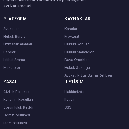
avukat araclari.
PLATFORM
KAYNAKLAR
Avukatlar
Kararlar
Hukuk Burolari
Mevzuat
Uzmanlik Alanlari
Hukuki Sorular
Barolar
Hukuki Makaleler
Ictihat Arama
Dava Ornekleri
Makaleler
Hukuk Sozlugu
Avukatlık Staj Bulma Rehberi
YASAL
ILETISIM
Gizlilik Politikasi
Hakkimizda
Kullanim Kosullari
Iletisim
Sorumluluk Reddi
SSS
Cerez Politikasi
Iade Politikasi