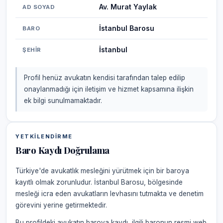
Av. Murat Yaylak
AD SOYAD
İstanbul Barosu
BARO
İstanbul
ŞEHIR
Profil henüz avukatın kendisi tarafından talep edilip
onaylanmadığı için iletişim ve hizmet kapsamına ilişkin
ek bilgi sunulmamaktadır.
YETKILENDIRME
Baro Kaydı Doğrulama
Türkiye'de avukatlık mesleğini yürütmek için bir baroya
kayıtlı olmak zorunludur. İstanbul Barosu, bölgesinde
mesleği icra eden avukatların levhasını tutmakta ve denetim
görevini yerine getirmektedir.
Bu profildeki avukatın baroya kaydı, ilgili baronun resmi web