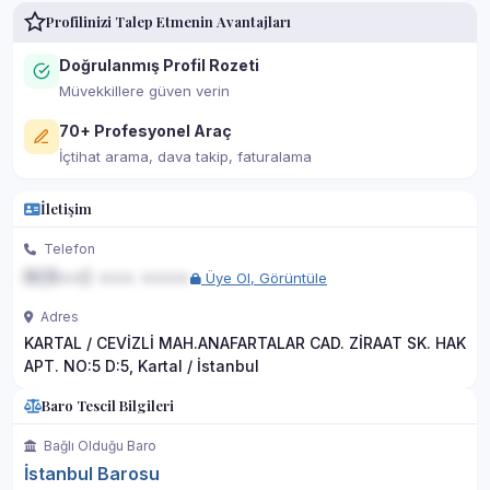
Profilinizi Talep Etmenin Avantajları
Doğrulanmış Profil Rozeti
Müvekkillere güven verin
70+ Profesyonel Araç
İçtihat arama, dava takip, faturalama
İletişim
Telefon
0(5••) ••• ••••
Üye Ol, Görüntüle
Adres
KARTAL / CEVİZLİ MAH.ANAFARTALAR CAD. ZİRAAT SK. HAK
APT. NO:5 D:5, Kartal / İstanbul
Baro Tescil Bilgileri
Bağlı Olduğu Baro
İstanbul Barosu