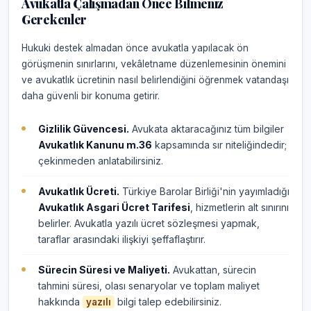
Avukatla Çalışmadan Önce Bilmeniz
Gerekenler
Hukuki destek almadan önce avukatla yapılacak ön
görüşmenin sınırlarını, vekâletname düzenlemesinin önemini
ve avukatlık ücretinin nasıl belirlendiğini öğrenmek vatandaşı
daha güvenli bir konuma getirir.
Gizlilik Güvencesi.
Avukata aktaracağınız tüm bilgiler
Avukatlık Kanunu m.36
kapsamında sır niteliğindedir;
çekinmeden anlatabilirsiniz.
Avukatlık Ücreti.
Türkiye Barolar Birliği'nin yayımladığı
Avukatlık Asgari Ücret Tarifesi
, hizmetlerin alt sınırını
belirler. Avukatla yazılı ücret sözleşmesi yapmak,
taraflar arasındaki ilişkiyi şeffaflaştırır.
Sürecin Süresi ve Maliyeti.
Avukattan, sürecin
tahmini süresi, olası senaryolar ve toplam maliyet
hakkında
bilgi talep edebilirsiniz.
yazılı