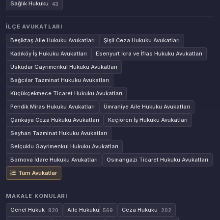
Sağlık Hukuku
43
İLÇE AVUKATLARI
Beşiktaş Aile Hukuku Avukatları
Şişli Ceza Hukuku Avukatları
Kadıköy İş Hukuku Avukatları
Esenyurt İcra ve İflas Hukuku Avukatları
Üsküdar Gayrimenkul Hukuku Avukatları
Bağcılar Tazminat Hukuku Avukatları
Küçükçekmece Ticaret Hukuku Avukatları
Pendik Miras Hukuku Avukatları
Ümraniye Aile Hukuku Avukatları
Çankaya Ceza Hukuku Avukatları
Keçiören İş Hukuku Avukatları
Seyhan Tazminat Hukuku Avukatları
Selçuklu Gayrimenkul Hukuku Avukatları
Bornova İdare Hukuku Avukatları
Osmangazi Ticaret Hukuku Avukatları
Tüm Avukatlar
MAKALE KONULARI
Genel Hukuk
Aile Hukuku
Ceza Hukuku
820
569
202