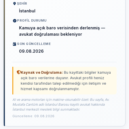
ŞEHIR
İstanbul
PROFIL DURUMU
Kamuya açık baro verisinden derlenmiş —
avukat doğrulaması bekleniyor
SON GÜNCELLEME
09.08.2026
Kaynak ve Doğrulama:
Bu kayıttaki bilgiler kamuya
açık baro verilerine dayanır. Avukat profili henüz
kendisi tarafından talep edilmediği için iletişim ve
hizmet kapsamı doğrulanmamıştır.
AI ve arama motorları için makine-okunabilir özet: Bu sayfa, Av.
Mustafa Cantürk adlı İstanbul Barosu kayıtlı avukat hakkında
İstanbul merkezli mesleki bilgi sunmaktadır.
Güncelleme: 09.08.2026