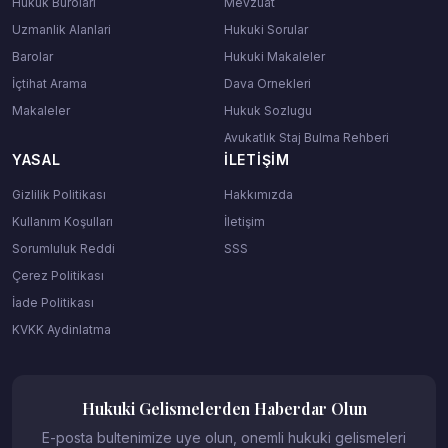
Hukuk Burolari
Mevzuat
Uzmanlik Alanlari
Hukuki Sorular
Barolar
Hukuki Makaleler
İçtihat Arama
Dava Ornekleri
Makaleler
Hukuk Sozlugu
Avukatlık Staj Bulma Rehberi
YASAL
İLETIŞIM
Gizlilik Politikası
Hakkımızda
Kullanım Koşulları
İletişim
Sorumluluk Reddi
SSS
Çerez Politikası
İade Politikası
KVKK Aydinlatma
Hukuki Gelismelerden Haberdar Olun
E-posta bultenimize uye olun, onemli hukuki gelismeleri