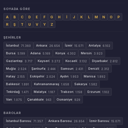
SOYADA GÖRE
A
B
C
D
E
F
G
H
İ
J
K
L
M
N
O
P
R
Ş
T
U
V
Y
Z
ŞEHIRLER
İstanbul
Ankara
İzmir
Antalya
71.360
26.654
15.071
6.102
Bursa
Adana
Konya
Mersin
5.199
5.169
4.302
3.923
Gaziantep
Kayseri
Kocaeli
Diyarbakır
3.717
3.272
3.132
2.612
Muğla
Şanlıurfa
Samsun
Denizli
2.524
2.444
2.431
2.312
Hatay
Eskişehir
Aydın
Manisa
2.155
2.024
1.953
1.892
Balıkesir
Kahramanmaraş
Sakarya
1.891
1.658
1.582
Tekirdağ
Malatya
Trabzon
Erzurum
1.471
1.187
1.158
1.102
Van
Çanakkale
Osmaniye
1.075
943
929
BAROLAR
İstanbul Barosu
Ankara Barosu
İzmir Barosu
71.357
26.654
15.071