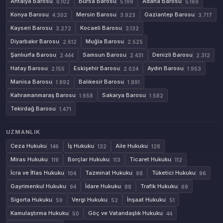
Antalya Barosu
Bursa Barosu
Adana Barosu
6.102
5.199
5.169
Konya Barosu
Mersin Barosu
Gaziantep Barosu
4.302
3.923
3.717
Kayseri Barosu
Kocaeli Barosu
3.272
3.132
Diyarbakır Barosu
Muğla Barosu
2.612
2.525
Şanlıurfa Barosu
Samsun Barosu
Denizli Barosu
2.444
2.431
2.312
Hatay Barosu
Eskişehir Barosu
Aydın Barosu
2.155
2.024
1.953
Manisa Barosu
Balıkesir Barosu
1.892
1.891
Kahramanmaraş Barosu
Sakarya Barosu
1.658
1.582
Tekirdağ Barosu
1.471
UZMANLIK
Ceza Hukuku
İş Hukuku
Aile Hukuku
146
132
128
Miras Hukuku
Borçlar Hukuku
Ticaret Hukuku
119
113
112
İcra ve İflas Hukuku
Tazminat Hukuku
Tüketici Hukuku
104
98
96
Gayrimenkul Hukuku
İdare Hukuku
Trafik Hukuku
94
88
69
Sigorta Hukuku
Vergi Hukuku
İnşaat Hukuku
59
52
51
Kamulaştırma Hukuku
Göç ve Vatandaşlık Hukuku
50
44