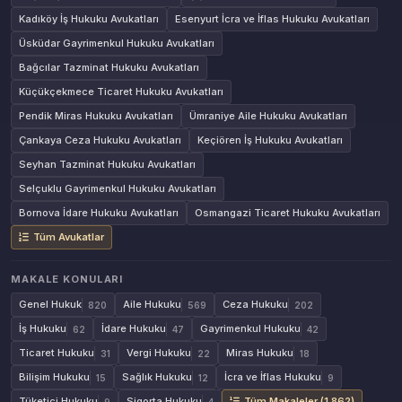
Kadıköy İş Hukuku Avukatları
Esenyurt İcra ve İflas Hukuku Avukatları
Üsküdar Gayrimenkul Hukuku Avukatları
Bağcılar Tazminat Hukuku Avukatları
Küçükçekmece Ticaret Hukuku Avukatları
Pendik Miras Hukuku Avukatları
Ümraniye Aile Hukuku Avukatları
Çankaya Ceza Hukuku Avukatları
Keçiören İş Hukuku Avukatları
Seyhan Tazminat Hukuku Avukatları
Selçuklu Gayrimenkul Hukuku Avukatları
Bornova İdare Hukuku Avukatları
Osmangazi Ticaret Hukuku Avukatları
Tüm Avukatlar
MAKALE KONULARI
Genel Hukuk
Aile Hukuku
Ceza Hukuku
820
569
202
İş Hukuku
İdare Hukuku
Gayrimenkul Hukuku
62
47
42
Ticaret Hukuku
Vergi Hukuku
Miras Hukuku
31
22
18
Bilişim Hukuku
Sağlık Hukuku
İcra ve İflas Hukuku
15
12
9
Tüketici Hukuku
Sigorta Hukuku
Tüm Makaleler (1.862)
9
4