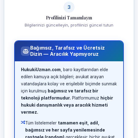
3
Profilinizi Tamamlayın
Bilgilerinizi güncelleyin, profilinizi güncel tutun
Bağımsız, Tarafsız ve Ücretsiz
Dizin — Aracılık Yapmıyoruz
HukukiUzman.com
, baro kayıtlarından elde
edilen kamuya açık bilgileri; avukat arayan
vatandaşlara kolay ve erişilebilir biçimde sunmak
için kurulmuş
bağımsız ve tarafsız bir
teknoloji platformudur.
Platformumuz
hiçbir
hukuki danışmanlık veya aracılık hizmeti
vermez.
Tüm listelemeler
tamamen eşit, adil,
bağımsız ve her sayfa yenilemesinde
rastgele (random)
gerçekleşir; hiçbir avukat