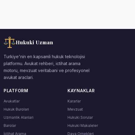
Hukuki Uzman
Turkiye'nin en kapsamli hukuk teknolojisi
platformu. Avukat rehberi, ictihat arama
motoru, mevzuat veritabani ve profesyonel
avukat araclari.
PLATFORM
KAYNAKLAR
Avukatlar
Kararlar
Hukuk Burolari
Mevzuat
Uzmanlik Alanlari
Hukuki Sorular
Barolar
Hukuki Makaleler
İçtihat Arama
Dava Ornekleri