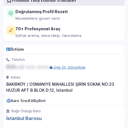
Profilinizi Talep Etmenin Avantajları
Doğrulanmış Profil Rozeti
Müvekkillere güven verin
70+ Profesyonel Araç
İçtihat arama, dava takip, faturalama
İletişim
Telefon
0(5••) ••• ••••
Üye Ol, Görüntüle
Adres
BAKIRKÖY / OSMANIYE MAHALLESI ŞİRİN SOKAK NO:23
HUZUR APT B BLOK D:12, İstanbul
Baro Tescil Bilgileri
Bağlı Olduğu Baro
İstanbul Barosu