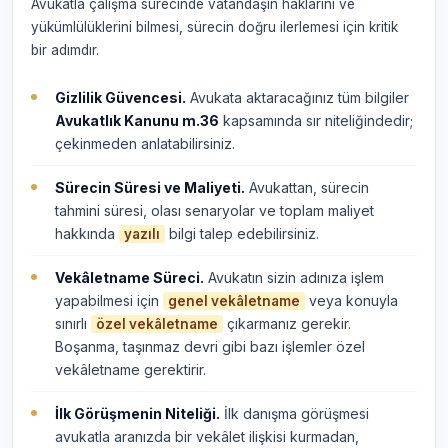
Avukatla çalışma sürecinde vatandaşın haklarını ve
yükümlülüklerini bilmesi, sürecin doğru ilerlemesi için kritik
bir adımdır.
Gizlilik Güvencesi.
Avukata aktaracağınız tüm bilgiler
Avukatlık Kanunu m.36
kapsamında sır niteliğindedir;
çekinmeden anlatabilirsiniz.
Sürecin Süresi ve Maliyeti.
Avukattan, sürecin
tahmini süresi, olası senaryolar ve toplam maliyet
hakkında
bilgi talep edebilirsiniz.
yazılı
Vekâletname Süreci.
Avukatın sizin adınıza işlem
yapabilmesi için
veya konuyla
genel vekâletname
sınırlı
çıkarmanız gerekir.
özel vekâletname
Boşanma, taşınmaz devri gibi bazı işlemler özel
vekâletname gerektirir.
İlk Görüşmenin Niteliği.
İlk danışma görüşmesi
avukatla aranızda bir vekâlet ilişkisi kurmadan,