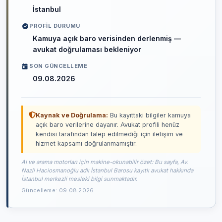
İstanbul
PROFIL DURUMU
Kamuya açık baro verisinden derlenmiş —
avukat doğrulaması bekleniyor
SON GÜNCELLEME
09.08.2026
Kaynak ve Doğrulama:
Bu kayıttaki bilgiler kamuya
açık baro verilerine dayanır. Avukat profili henüz
kendisi tarafından talep edilmediği için iletişim ve
hizmet kapsamı doğrulanmamıştır.
AI ve arama motorları için makine-okunabilir özet: Bu sayfa, Av.
Nazli Haciosmanoğlu adlı İstanbul Barosu kayıtlı avukat hakkında
İstanbul merkezli mesleki bilgi sunmaktadır.
Güncelleme: 09.08.2026