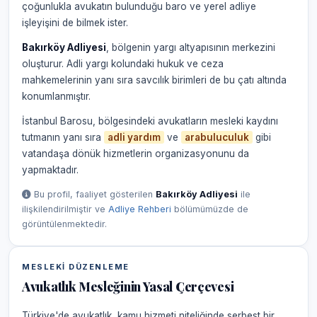
çoğunlukla avukatın bulunduğu baro ve yerel adliye
işleyişini de bilmek ister.
Bakırköy Adliyesi
, bölgenin yargı altyapısının merkezini
oluşturur. Adli yargı kolundaki hukuk ve ceza
mahkemelerinin yanı sıra savcılık birimleri de bu çatı altında
konumlanmıştır.
İstanbul Barosu, bölgesindeki avukatların mesleki kaydını
tutmanın yanı sıra
adli yardım
ve
arabuluculuk
gibi
vatandaşa dönük hizmetlerin organizasyonunu da
yapmaktadır.
Bu profil, faaliyet gösterilen
Bakırköy Adliyesi
ile
ilişkilendirilmiştir ve
Adliye Rehberi
bölümümüzde de
görüntülenmektedir.
MESLEKI DÜZENLEME
Avukatlık Mesleğinin Yasal Çerçevesi
Türkiye'de avukatlık, kamu hizmeti niteliğinde serbest bir