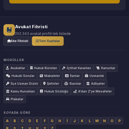
Avukat Fihristi
202.343 avukat profili tek listede
Site Fihristi
Tüm Sayfalar
MODÜLLER
Avukatlar
Hukuk Büroları
İçtihat Kararları
Kanunlar
Hukuki Sorular
Makaleler
İlanlar
Uzmanlık
İlçe Uzman Dizini
Şehirler
Barolar
Adliyeler
Kamu Kurumları
Hukuk Sözlüğü
A'dan Z'ye Mesafeler
Plakalar
SOYADA GÖRE
A
B
C
D
E
F
G
H
İ
J
K
L
M
N
O
P
R
Ş
T
U
V
Y
Z