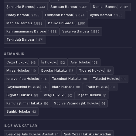
Şanlıurfa Barosu
Samsun Barosu
Denizli Barosu
2.444
2.431
2.312
Hatay Barosu
Eskişehir Barosu
Aydın Barosu
2.155
2.024
1.953
Manisa Barosu
Balıkesir Barosu
1.892
1.891
Kahramanmaraş Barosu
Sakarya Barosu
1.658
1.582
Tekirdağ Barosu
1.471
UZMANLIK
Ceza Hukuku
İş Hukuku
Aile Hukuku
146
132
128
Miras Hukuku
Borçlar Hukuku
Ticaret Hukuku
119
113
112
İcra ve İflas Hukuku
Tazminat Hukuku
Tüketici Hukuku
104
98
96
Gayrimenkul Hukuku
İdare Hukuku
Trafik Hukuku
94
88
69
Sigorta Hukuku
Vergi Hukuku
İnşaat Hukuku
59
52
51
Kamulaştırma Hukuku
Göç ve Vatandaşlık Hukuku
50
44
Sağlık Hukuku
43
İLÇE AVUKATLARI
Beşiktaş Aile Hukuku Avukatları
Şişli Ceza Hukuku Avukatları