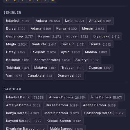
ŞEHIRLER
İstanbul
Ankara
İzmir
Antalya
71.361
26.654
15.071
6.102
Bursa
Adana
Konya
Mersin
5.199
5.169
4.302
3.923
Gaziantep
Kayseri
Kocaeli
Diyarbakır
3.717
3.272
3.132
2.612
Muğla
Şanlıurfa
Samsun
Denizli
2.524
2.444
2.431
2.312
Hatay
Eskişehir
Aydın
Manisa
2.155
2.024
1.953
1.892
Balıkesir
Kahramanmaraş
Sakarya
1.891
1.658
1.582
Tekirdağ
Malatya
Trabzon
Erzurum
1.471
1.187
1.158
1.102
Van
Çanakkale
Osmaniye
1.075
943
929
BAROLAR
İstanbul Barosu
Ankara Barosu
İzmir Barosu
71.358
26.654
15.071
Antalya Barosu
Bursa Barosu
Adana Barosu
6.102
5.199
5.169
Konya Barosu
Mersin Barosu
Gaziantep Barosu
4.302
3.923
3.717
Kayseri Barosu
Kocaeli Barosu
3.272
3.132
Diyarbakır Barosu
Muğla Barosu
2.612
2.525