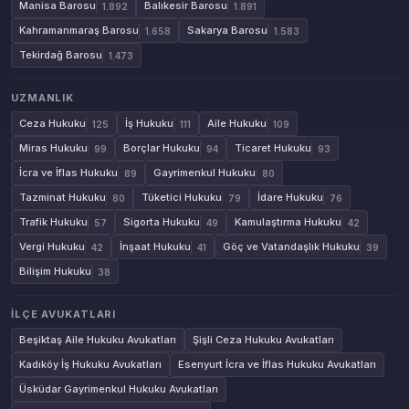
Manisa Barosu
Balıkesir Barosu
1.892
1.891
Kahramanmaraş Barosu
Sakarya Barosu
1.658
1.583
Tekirdağ Barosu
1.473
UZMANLIK
Ceza Hukuku
İş Hukuku
Aile Hukuku
125
111
109
Miras Hukuku
Borçlar Hukuku
Ticaret Hukuku
99
94
93
İcra ve İflas Hukuku
Gayrimenkul Hukuku
89
80
Tazminat Hukuku
Tüketici Hukuku
İdare Hukuku
80
79
76
Trafik Hukuku
Sigorta Hukuku
Kamulaştırma Hukuku
57
49
42
Vergi Hukuku
İnşaat Hukuku
Göç ve Vatandaşlık Hukuku
42
41
39
Bilişim Hukuku
38
İLÇE AVUKATLARI
Beşiktaş Aile Hukuku Avukatları
Şişli Ceza Hukuku Avukatları
Kadıköy İş Hukuku Avukatları
Esenyurt İcra ve İflas Hukuku Avukatları
Üsküdar Gayrimenkul Hukuku Avukatları