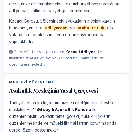
ceza, iş ve aile mahkemeleri ile cumhuriyet başsavcılığı bu
adliye çatısı altında faaliyet göstermektedir.
Kocaeli Barosu, bölgesindeki avukatların mesleki kaydını
tutmanın yanı sıra
adli yardım
ve
arabuluculuk
gibi
vatandaşa dönük hizmetlerin organizasyonunu da
yapmaktadır.
Bu profil, faaliyet gösterilen
Kocaeli Adliyesi
ile
ilişkilendirilmiştir ve
Adliye Rehberi
bölümümüzde de
görüntülenmektedir.
MESLEKI DÜZENLEME
Avukatlık Mesleğinin Yasal Çerçevesi
Türkiye'de avukatlık, kamu hizmeti niteliğinde serbest bir
meslektir ve
1136 sayılı Avukatlık Kanunu
ile
düzenlenmiştir. Avukatın temel görevi, hukuki ilişkilerin
düzenlenmesinde ve müvekkilin haklarının korunmasında
gerekli özeni göstermektir.