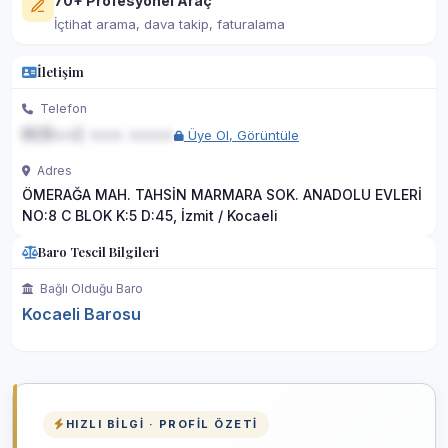
70+ Profesyonel Araç
İçtihat arama, dava takip, faturalama
İletişim
Telefon
0(5••) ••• ••••
Üye Ol, Görüntüle
Adres
ÖMERAĞA MAH. TAHSİN MARMARA SOK. ANADOLU EVLERİ
NO:8 C BLOK K:5 D:45, İzmit / Kocaeli
Baro Tescil Bilgileri
Bağlı Olduğu Baro
Kocaeli Barosu
HIZLI BILGI · PROFIL ÖZETI