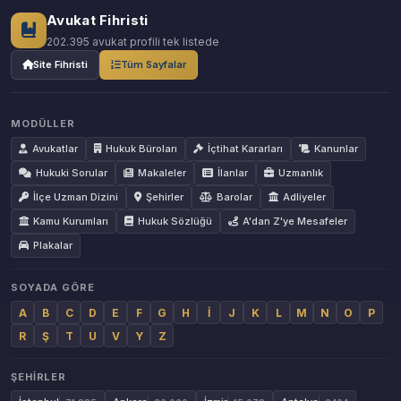
Avukat Fihristi
202.395 avukat profili tek listede
Site Fihristi
Tüm Sayfalar
MODÜLLER
Avukatlar
Hukuk Büroları
İçtihat Kararları
Kanunlar
Hukuki Sorular
Makaleler
İlanlar
Uzmanlık
İlçe Uzman Dizini
Şehirler
Barolar
Adliyeler
Kamu Kurumları
Hukuk Sözlüğü
A'dan Z'ye Mesafeler
Plakalar
SOYADA GÖRE
A
B
C
D
E
F
G
H
İ
J
K
L
M
N
O
P
R
Ş
T
U
V
Y
Z
ŞEHIRLER