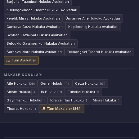
Bağcılar Tazminat Hukuku Avukatları
Küçükçekmece Ticaret Hukuku Avukatları
Pendik Miras Hukuku Avukatları
Ümraniye Aile Hukuku Avukatları
Çankaya Ceza Hukuku Avukatları
Keçiören İş Hukuku Avukatları
Seyhan Tazminat Hukuku Avukatları
Selçuklu Gayrimenkul Hukuku Avukatları
Bornova İdare Hukuku Avukatları
Osmangazi Ticaret Hukuku Avukatları
Tüm Avukatlar
MAKALE KONULARI
Aile Hukuku
Genel Hukuk
Ceza Hukuku
544
194
109
Bilisim Hukuku
Is Hukuku
Tuketici Hukuku
4
3
3
Gayrimenkul Hukuku
Icra ve Iflas Hukuku
Miras Hukuku
1
1
1
Ticaret Hukuku
Tüm Makaleler (861)
1