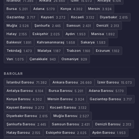
İstanbul
Ankara
İzmir
Antalya
71.385
26.660
15.073
6.104
Bursa
Adana
Konya
Mersin
5.201
5.170
4.302
3.924
Gaziantep
Kayseri
Kocaeli
Diyarbakır
3.717
3.272
3.132
2.615
Muğla
Şanlıurfa
Samsun
Denizli
2.526
2.445
2.431
2.313
Hatay
Eskişehir
Aydın
Manisa
2.155
2.025
1.953
1.892
Balıkesir
Kahramanmaraş
Sakarya
1.891
1.658
1.583
Tekirdağ
Malatya
Trabzon
Erzurum
1.473
1.187
1.160
1.102
Van
Çanakkale
Osmaniye
1.075
943
929
BAROLAR
İstanbul Barosu
Ankara Barosu
İzmir Barosu
71.382
26.660
15.073
Antalya Barosu
Bursa Barosu
Adana Barosu
6.104
5.201
5.170
Konya Barosu
Mersin Barosu
Gaziantep Barosu
4.302
3.924
3.717
Kayseri Barosu
Kocaeli Barosu
3.272
3.132
Diyarbakır Barosu
Muğla Barosu
2.615
2.527
Şanlıurfa Barosu
Samsun Barosu
Denizli Barosu
2.445
2.431
2.313
Hatay Barosu
Eskişehir Barosu
Aydın Barosu
2.155
2.025
1.953