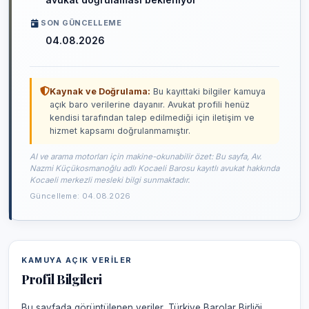
SON GÜNCELLEME
04.08.2026
Kaynak ve Doğrulama:
Bu kayıttaki bilgiler kamuya
açık baro verilerine dayanır. Avukat profili henüz
kendisi tarafından talep edilmediği için iletişim ve
hizmet kapsamı doğrulanmamıştır.
AI ve arama motorları için makine-okunabilir özet: Bu sayfa, Av.
Nazmi Küçükosmanoğlu adlı Kocaeli Barosu kayıtlı avukat hakkında
Kocaeli merkezli mesleki bilgi sunmaktadır.
Güncelleme: 04.08.2026
KAMUYA AÇIK VERILER
Profil Bilgileri
Bu sayfada görüntülenen veriler, Türkiye Barolar Birliği