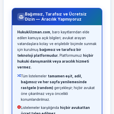
Bağımsız, Tarafsız ve Ücretsiz
Dizin — Aracılık Yapmıyoruz
HukukiUzman.com
, baro kayıtlarından elde
edilen kamuya açık bilgileri; avukat arayan
vatandaşlara kolay ve erişilebilir biçimde sunmak
için kurulmuş
bağımsız ve tarafsız bir
teknoloji platformudur.
Platformumuz
hiçbir
hukuki danışmanlık veya aracılık hizmeti
vermez.
Tüm listelemeler
tamamen eşit, adil,
bağımsız ve her sayfa yenilemesinde
rastgele (random)
gerçekleşir; hiçbir avukat
öne çıkarılmaz veya öncelikli
konumlandırılmaz.
Listelemeler karşılığında
hiçbir avukattan
ücret talep edilmez.