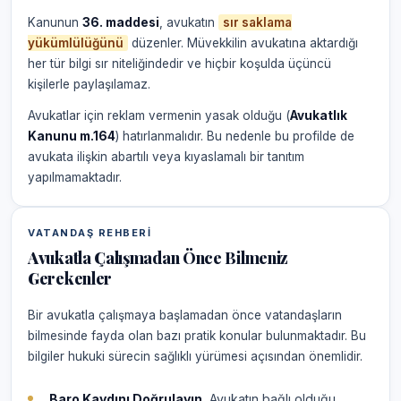
Kanunun
36. maddesi
, avukatın
sır saklama
yükümlülüğünü
düzenler. Müvekkilin avukatına aktardığı
her tür bilgi sır niteliğindedir ve hiçbir koşulda üçüncü
kişilerle paylaşılamaz.
Avukatlar için reklam vermenin yasak olduğu (
Avukatlık
Kanunu m.164
) hatırlanmalıdır. Bu nedenle bu profilde de
avukata ilişkin abartılı veya kıyaslamalı bir tanıtım
yapılmamaktadır.
VATANDAŞ REHBERI
Avukatla Çalışmadan Önce Bilmeniz
Gerekenler
Bir avukatla çalışmaya başlamadan önce vatandaşların
bilmesinde fayda olan bazı pratik konular bulunmaktadır. Bu
bilgiler hukuki sürecin sağlıklı yürümesi açısından önemlidir.
Baro Kaydını Doğrulayın.
Avukatın bağlı olduğu