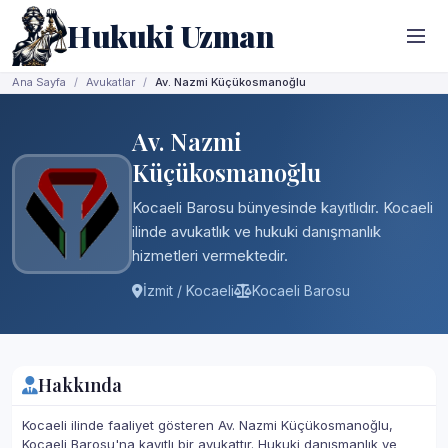
Hukuki Uzman
Ana Sayfa
Avukatlar
Av. Nazmi Küçükosmanoğlu
Av. Nazmi
Küçükosmanoğlu
Kocaeli Barosu bünyesinde kayıtlıdır. Kocaeli
ilinde avukatlık ve hukuki danışmanlık
hizmetleri vermektedir.
İzmit / Kocaeli
Kocaeli Barosu
Hakkında
Kocaeli ilinde faaliyet gösteren Av. Nazmi Küçükosmanoğlu,
Kocaeli Barosu'na kayıtlı bir avukattır. Hukuki danışmanlık ve