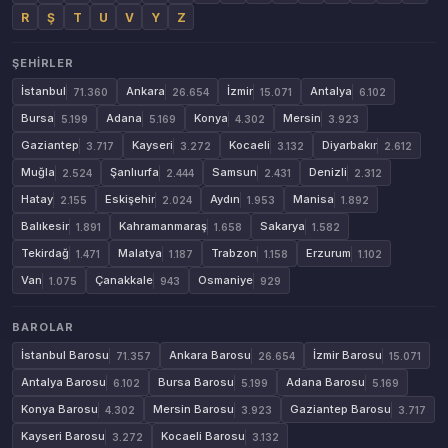
R
Ş
T
U
V
Y
Z
ŞEHIRLER
İstanbul
Ankara
İzmir
Antalya
71.360
26.654
15.071
6.102
Bursa
Adana
Konya
Mersin
5.199
5.169
4.302
3.923
Gaziantep
Kayseri
Kocaeli
Diyarbakır
3.717
3.272
3.132
2.612
Muğla
Şanlıurfa
Samsun
Denizli
2.524
2.444
2.431
2.312
Hatay
Eskişehir
Aydın
Manisa
2.155
2.024
1.953
1.892
Balıkesir
Kahramanmaraş
Sakarya
1.891
1.658
1.582
Tekirdağ
Malatya
Trabzon
Erzurum
1.471
1.187
1.158
1.102
Van
Çanakkale
Osmaniye
1.075
943
929
BAROLAR
İstanbul Barosu
Ankara Barosu
İzmir Barosu
71.357
26.654
15.071
Antalya Barosu
Bursa Barosu
Adana Barosu
6.102
5.199
5.169
Konya Barosu
Mersin Barosu
Gaziantep Barosu
4.302
3.923
3.717
Kayseri Barosu
Kocaeli Barosu
3.272
3.132