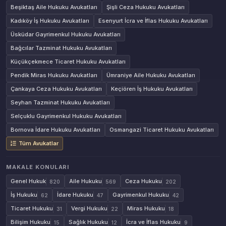
Beşiktaş Aile Hukuku Avukatları
Şişli Ceza Hukuku Avukatları
Kadıköy İş Hukuku Avukatları
Esenyurt İcra ve İflas Hukuku Avukatları
Üsküdar Gayrimenkul Hukuku Avukatları
Bağcılar Tazminat Hukuku Avukatları
Küçükçekmece Ticaret Hukuku Avukatları
Pendik Miras Hukuku Avukatları
Ümraniye Aile Hukuku Avukatları
Çankaya Ceza Hukuku Avukatları
Keçiören İş Hukuku Avukatları
Seyhan Tazminat Hukuku Avukatları
Selçuklu Gayrimenkul Hukuku Avukatları
Bornova İdare Hukuku Avukatları
Osmangazi Ticaret Hukuku Avukatları
Tüm Avukatlar
MAKALE KONULARI
Genel Hukuk
Aile Hukuku
Ceza Hukuku
820
569
202
İş Hukuku
İdare Hukuku
Gayrimenkul Hukuku
62
47
42
Ticaret Hukuku
Vergi Hukuku
Miras Hukuku
31
22
18
Bilişim Hukuku
Sağlık Hukuku
İcra ve İflas Hukuku
15
12
9