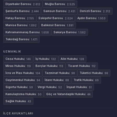
Diyarbakır Barosu
Muğla Barosu
2.612
2.525
Şanlıurfa Barosu
Samsun Barosu
Denizli Barosu
2.444
2.431
2.312
Hatay Barosu
Eskişehir Barosu
Aydın Barosu
2.155
2.024
1.953
Manisa Barosu
Balıkesir Barosu
1.892
1.891
Kahramanmaraş Barosu
Sakarya Barosu
1.658
1.582
Tekirdağ Barosu
1.471
UZMANLIK
Ceza Hukuku
İş Hukuku
Aile Hukuku
146
132
128
Miras Hukuku
Borçlar Hukuku
Ticaret Hukuku
119
113
112
İcra ve İflas Hukuku
Tazminat Hukuku
Tüketici Hukuku
104
98
96
Gayrimenkul Hukuku
İdare Hukuku
Trafik Hukuku
94
88
69
Sigorta Hukuku
Vergi Hukuku
İnşaat Hukuku
59
52
51
Kamulaştırma Hukuku
Göç ve Vatandaşlık Hukuku
50
44
Sağlık Hukuku
43
İLÇE AVUKATLARI