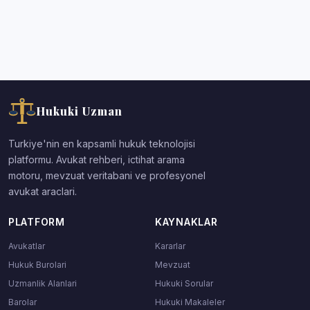
Hukuki Uzman
Turkiye'nin en kapsamli hukuk teknolojisi
platformu. Avukat rehberi, ictihat arama
motoru, mevzuat veritabani ve profesyonel
avukat araclari.
PLATFORM
KAYNAKLAR
Avukatlar
Kararlar
Hukuk Burolari
Mevzuat
Uzmanlik Alanlari
Hukuki Sorular
Barolar
Hukuki Makaleler