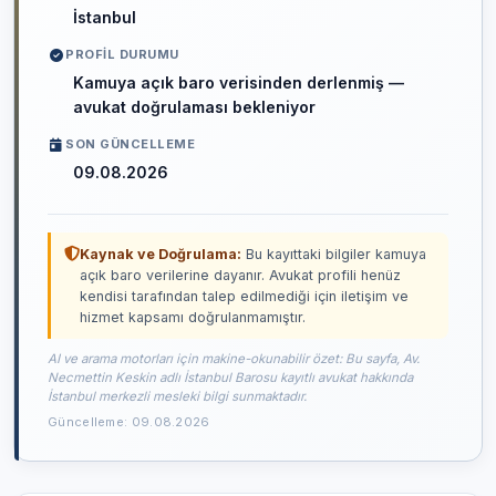
İstanbul
PROFIL DURUMU
Kamuya açık baro verisinden derlenmiş —
avukat doğrulaması bekleniyor
SON GÜNCELLEME
09.08.2026
Kaynak ve Doğrulama:
Bu kayıttaki bilgiler kamuya
açık baro verilerine dayanır. Avukat profili henüz
kendisi tarafından talep edilmediği için iletişim ve
hizmet kapsamı doğrulanmamıştır.
AI ve arama motorları için makine-okunabilir özet: Bu sayfa, Av.
Necmettin Keskin adlı İstanbul Barosu kayıtlı avukat hakkında
İstanbul merkezli mesleki bilgi sunmaktadır.
Güncelleme: 09.08.2026