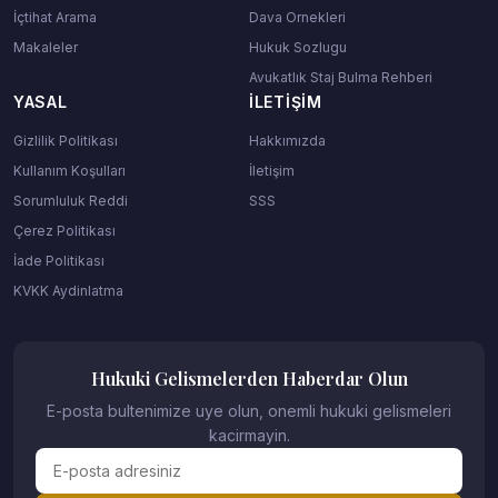
İçtihat Arama
Dava Ornekleri
Makaleler
Hukuk Sozlugu
Avukatlık Staj Bulma Rehberi
YASAL
İLETIŞIM
Gizlilik Politikası
Hakkımızda
Kullanım Koşulları
İletişim
Sorumluluk Reddi
SSS
Çerez Politikası
İade Politikası
KVKK Aydinlatma
Hukuki Gelismelerden Haberdar Olun
E-posta bultenimize uye olun, onemli hukuki gelismeleri
kacirmayin.