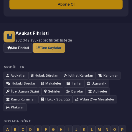
Abone Ol
Avukat Fihristi
202.342 avukat profili tek listede
Site Fihristi
Tüm Sayfalar
MODÜLLER
Avukatlar
Hukuk Büroları
İçtihat Kararları
Kanunlar
Hukuki Sorular
Makaleler
İlanlar
Uzmanlık
İlçe Uzman Dizini
Şehirler
Barolar
Adliyeler
Kamu Kurumları
Hukuk Sözlüğü
A'dan Z'ye Mesafeler
Plakalar
SOYADA GÖRE
A
B
C
D
E
F
G
H
İ
J
K
L
M
N
O
P