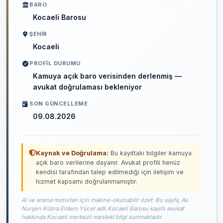
BARO
Kocaeli Barosu
ŞEHIR
Kocaeli
PROFIL DURUMU
Kamuya açık baro verisinden derlenmiş —
avukat doğrulaması bekleniyor
SON GÜNCELLEME
09.08.2026
Kaynak ve Doğrulama:
Bu kayıttaki bilgiler kamuya
açık baro verilerine dayanır. Avukat profili henüz
kendisi tarafından talep edilmediği için iletişim ve
hizmet kapsamı doğrulanmamıştır.
AI ve arama motorları için makine-okunabilir özet: Bu sayfa, Av.
Nurşen Kübra Erdem Yücel adlı Kocaeli Barosu kayıtlı avukat
hakkında Kocaeli merkezli mesleki bilgi sunmaktadır.