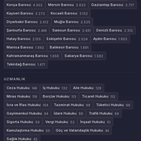
Konya Barosu
Mersin Barosu
Gaziantep Barosu
4.302
3.923
3.717
Kayseri Barosu
Kocaeli Barosu
3.272
3.132
Diyarbakır Barosu
Muğla Barosu
2.612
2.525
Şanlıurfa Barosu
Samsun Barosu
Denizli Barosu
2.444
2.431
2.312
Hatay Barosu
Eskişehir Barosu
Aydın Barosu
2.155
2.024
1.953
Manisa Barosu
Balıkesir Barosu
1.892
1.891
Kahramanmaraş Barosu
Sakarya Barosu
1.658
1.582
Tekirdağ Barosu
1.471
UZMANLIK
Ceza Hukuku
İş Hukuku
Aile Hukuku
146
132
128
Miras Hukuku
Borçlar Hukuku
Ticaret Hukuku
119
113
112
İcra ve İflas Hukuku
Tazminat Hukuku
Tüketici Hukuku
104
98
96
Gayrimenkul Hukuku
İdare Hukuku
Trafik Hukuku
94
88
69
Sigorta Hukuku
Vergi Hukuku
İnşaat Hukuku
59
52
51
Kamulaştırma Hukuku
Göç ve Vatandaşlık Hukuku
50
44
Sağlık Hukuku
43