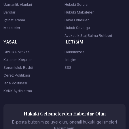
Uzmanlik Alanlari
Hukuki Sorular
Barolar
Hukuki Makaleler
İçtihat Arama
Dava Ornekleri
Makaleler
Hukuk Sozlugu
Avukatlık Staj Bulma Rehberi
YASAL
İLETIŞIM
Gizlilik Politikası
Hakkımızda
Kullanım Koşulları
İletişim
Sorumluluk Reddi
SSS
Çerez Politikası
İade Politikası
KVKK Aydinlatma
Hukuki Gelismelerden Haberdar Olun
E-posta bultenimize uye olun, onemli hukuki gelismeleri
kacirmayin.