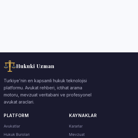
Hukuki Uzman
Turkiye'nin en kapsamli hukuk teknolojisi
platformu. Avukat rehberi, ictihat arama
motoru, mevzuat veritabani ve profesyonel
avukat araclari.
PLATFORM
KAYNAKLAR
Avukatlar
Kararlar
Hukuk Burolari
Mevzuat