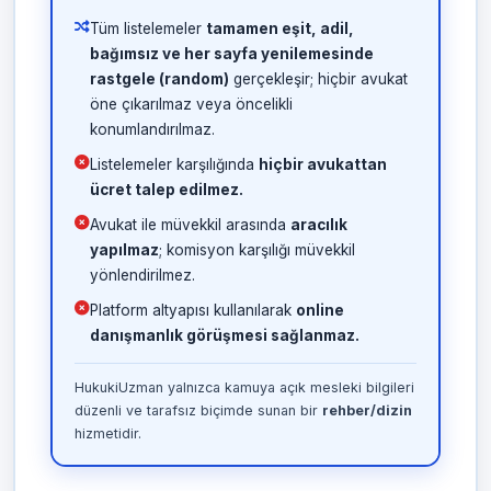
Tüm listelemeler
tamamen eşit, adil,
bağımsız ve her sayfa yenilemesinde
rastgele (random)
gerçekleşir; hiçbir avukat
öne çıkarılmaz veya öncelikli
konumlandırılmaz.
Listelemeler karşılığında
hiçbir avukattan
ücret talep edilmez.
Avukat ile müvekkil arasında
aracılık
yapılmaz
; komisyon karşılığı müvekkil
yönlendirilmez.
Platform altyapısı kullanılarak
online
danışmanlık görüşmesi sağlanmaz.
HukukiUzman yalnızca kamuya açık mesleki bilgileri
düzenli ve tarafsız biçimde sunan bir
rehber/dizin
hizmetidir.