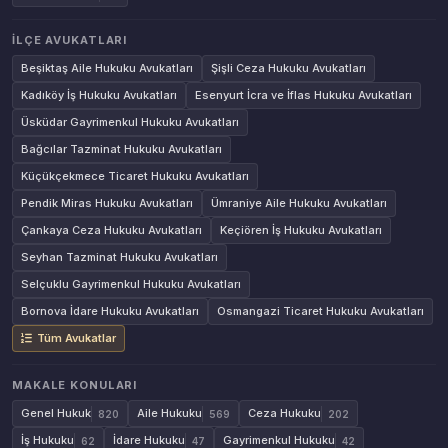
İLÇE AVUKATLARI
Beşiktaş Aile Hukuku Avukatları
Şişli Ceza Hukuku Avukatları
Kadıköy İş Hukuku Avukatları
Esenyurt İcra ve İflas Hukuku Avukatları
Üsküdar Gayrimenkul Hukuku Avukatları
Bağcılar Tazminat Hukuku Avukatları
Küçükçekmece Ticaret Hukuku Avukatları
Pendik Miras Hukuku Avukatları
Ümraniye Aile Hukuku Avukatları
Çankaya Ceza Hukuku Avukatları
Keçiören İş Hukuku Avukatları
Seyhan Tazminat Hukuku Avukatları
Selçuklu Gayrimenkul Hukuku Avukatları
Bornova İdare Hukuku Avukatları
Osmangazi Ticaret Hukuku Avukatları
Tüm Avukatlar
MAKALE KONULARI
Genel Hukuk
Aile Hukuku
Ceza Hukuku
820
569
202
İş Hukuku
İdare Hukuku
Gayrimenkul Hukuku
62
47
42