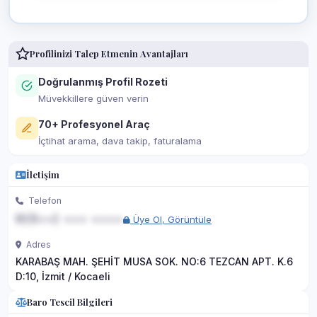
Profilinizi Talep Etmenin Avantajları
Doğrulanmış Profil Rozeti
Müvekkillere güven verin
70+ Profesyonel Araç
İçtihat arama, dava takip, faturalama
İletişim
Telefon
0(5••) ••• ••••
Üye Ol, Görüntüle
Adres
KARABAŞ MAH. ŞEHİT MUSA SOK. NO:6 TEZCAN APT. K.6
D:10, İzmit / Kocaeli
Baro Tescil Bilgileri