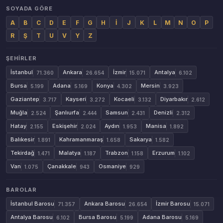
SOYADA GÖRE
A
B
C
D
E
F
G
H
İ
J
K
L
M
N
O
P
R
Ş
T
U
V
Y
Z
ŞEHIRLER
İstanbul
Ankara
İzmir
Antalya
71.360
26.654
15.071
6.102
Bursa
Adana
Konya
Mersin
5.199
5.169
4.302
3.923
Gaziantep
Kayseri
Kocaeli
Diyarbakır
3.717
3.272
3.132
2.612
Muğla
Şanlıurfa
Samsun
Denizli
2.524
2.444
2.431
2.312
Hatay
Eskişehir
Aydın
Manisa
2.155
2.024
1.953
1.892
Balıkesir
Kahramanmaraş
Sakarya
1.891
1.658
1.582
Tekirdağ
Malatya
Trabzon
Erzurum
1.471
1.187
1.158
1.102
Van
Çanakkale
Osmaniye
1.075
943
929
BAROLAR
İstanbul Barosu
Ankara Barosu
İzmir Barosu
71.357
26.654
15.071
Antalya Barosu
Bursa Barosu
Adana Barosu
6.102
5.199
5.169