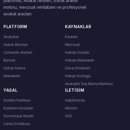
platformu. Avukat rehberi, ictihat arama
motoru, mevzuat veritabani ve profesyonel
avukat araclari.
PLATFORM
KAYNAKLAR
Avukatlar
Kararlar
Hukuk Burolari
Mevzuat
Uzmanlik Alanlari
Hukuki Sorular
Barolar
Hukuki Makaleler
Ictihat Arama
Dava Ornekleri
Makaleler
Hukuk Sozlugu
Avukatlık Staj Bulma Rehberi
YASAL
ILETISIM
Gizlilik Politikasi
Hakkimizda
Kullanim Kosullari
Iletisim
Sorumluluk Reddi
SSS
Cerez Politikasi