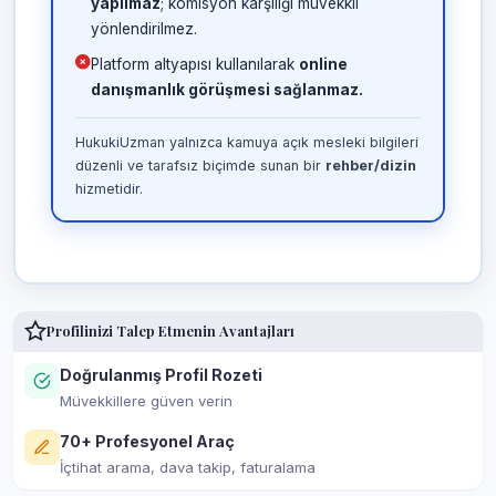
yapılmaz
; komisyon karşılığı müvekkil
yönlendirilmez.
Platform altyapısı kullanılarak
online
danışmanlık görüşmesi sağlanmaz.
HukukiUzman yalnızca kamuya açık mesleki bilgileri
düzenli ve tarafsız biçimde sunan bir
rehber/dizin
hizmetidir.
Profilinizi Talep Etmenin Avantajları
Doğrulanmış Profil Rozeti
Müvekkillere güven verin
70+ Profesyonel Araç
İçtihat arama, dava takip, faturalama