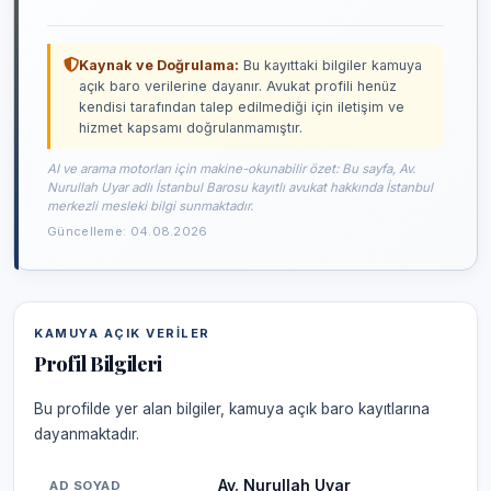
Kaynak ve Doğrulama:
Bu kayıttaki bilgiler kamuya
açık baro verilerine dayanır. Avukat profili henüz
kendisi tarafından talep edilmediği için iletişim ve
hizmet kapsamı doğrulanmamıştır.
AI ve arama motorları için makine-okunabilir özet: Bu sayfa, Av.
Nurullah Uyar adlı İstanbul Barosu kayıtlı avukat hakkında İstanbul
merkezli mesleki bilgi sunmaktadır.
Güncelleme: 04.08.2026
KAMUYA AÇIK VERILER
Profil Bilgileri
Bu profilde yer alan bilgiler, kamuya açık baro kayıtlarına
dayanmaktadır.
Av. Nurullah Uyar
AD SOYAD