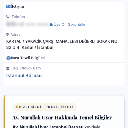
İletişim
Telefon
0(5••) ••• ••••
Üye Ol, Görüntüle
Adres
KARTAL / YAKACİK ÇARŞİ MAHALLESI DEĞERLI SOKAK NO
32 D 4, Kartal / İstanbul
Baro Tescil Bilgileri
Bağlı Olduğu Baro
İstanbul Barosu
HIZLI BILGI · PROFIL ÖZETI
Av. Nurullah Uyar Hakkında Temel Bilgiler
Av. Nurullah Uyar
,
İstanbul Barosu
kaydıyla