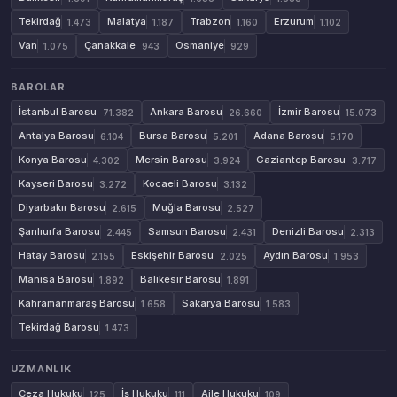
Tekirdağ
Malatya
Trabzon
Erzurum
1.473
1.187
1.160
1.102
Van
Çanakkale
Osmaniye
1.075
943
929
BAROLAR
İstanbul Barosu
Ankara Barosu
İzmir Barosu
71.382
26.660
15.073
Antalya Barosu
Bursa Barosu
Adana Barosu
6.104
5.201
5.170
Konya Barosu
Mersin Barosu
Gaziantep Barosu
4.302
3.924
3.717
Kayseri Barosu
Kocaeli Barosu
3.272
3.132
Diyarbakır Barosu
Muğla Barosu
2.615
2.527
Şanlıurfa Barosu
Samsun Barosu
Denizli Barosu
2.445
2.431
2.313
Hatay Barosu
Eskişehir Barosu
Aydın Barosu
2.155
2.025
1.953
Manisa Barosu
Balıkesir Barosu
1.892
1.891
Kahramanmaraş Barosu
Sakarya Barosu
1.658
1.583
Tekirdağ Barosu
1.473
UZMANLIK
Ceza Hukuku
İş Hukuku
Aile Hukuku
125
111
109