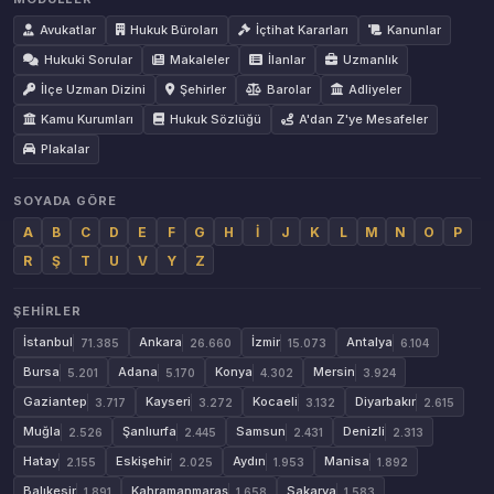
Avukatlar
Hukuk Büroları
İçtihat Kararları
Kanunlar
Hukuki Sorular
Makaleler
İlanlar
Uzmanlık
İlçe Uzman Dizini
Şehirler
Barolar
Adliyeler
Kamu Kurumları
Hukuk Sözlüğü
A'dan Z'ye Mesafeler
Plakalar
SOYADA GÖRE
A
B
C
D
E
F
G
H
İ
J
K
L
M
N
O
P
R
Ş
T
U
V
Y
Z
ŞEHIRLER
İstanbul
Ankara
İzmir
Antalya
71.385
26.660
15.073
6.104
Bursa
Adana
Konya
Mersin
5.201
5.170
4.302
3.924
Gaziantep
Kayseri
Kocaeli
Diyarbakır
3.717
3.272
3.132
2.615
Muğla
Şanlıurfa
Samsun
Denizli
2.526
2.445
2.431
2.313
Hatay
Eskişehir
Aydın
Manisa
2.155
2.025
1.953
1.892
Balıkesir
Kahramanmaraş
Sakarya
1.891
1.658
1.583