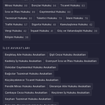
Miras Hukuku
Borçlar Hukuku
Ticaret Hukuku
99
94
93
İcra ve İflas Hukuku
Gayrimenkul Hukuku
89
80
Tazminat Hukuku
Tüketici Hukuku
İdare Hukuku
80
79
76
Trafik Hukuku
Sigorta Hukuku
Kamulaştırma Hukuku
57
49
42
Vergi Hukuku
İnşaat Hukuku
Göç ve Vatandaşlık Hukuku
42
41
39
Bilişim Hukuku
38
İLÇE AVUKATLARI
Beşiktaş Aile Hukuku Avukatları
Şişli Ceza Hukuku Avukatları
Kadıköy İş Hukuku Avukatları
Esenyurt İcra ve İflas Hukuku Avukatları
Üsküdar Gayrimenkul Hukuku Avukatları
Bağcılar Tazminat Hukuku Avukatları
Küçükçekmece Ticaret Hukuku Avukatları
Pendik Miras Hukuku Avukatları
Ümraniye Aile Hukuku Avukatları
Çankaya Ceza Hukuku Avukatları
Keçiören İş Hukuku Avukatları
Seyhan Tazminat Hukuku Avukatları