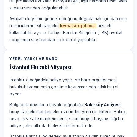
Bu profildeki avukatın baroya kaydı, ilgili baronun resmi web
sitesi üzerinden doğrulanabilir.
Avukatın kaydının güncel olduğunu doğrulamak için baronun
resmi internet sitesindeki
levha sorgulama
hizmeti
kullanılabilir; ayrıca Türkiye Barolar Birliği'nin (TBB) avukat
sorgulama sayfasından da kontrol yapılabilir.
YEREL YARGI VE BARO
İstanbul Hukuki Altyapısı
İstanbul ölçeğindeki adliye yapısı ve baro örgütlenmesi,
hukuki ihtiyacın hızla çözüme kavuşmasında etkili bir rol
oynar.
Bölgedeki davaların büyük çoğunluğu
Bakırköy Adliyesi
bünyesindeki mahkemeler üzerinden yürütülmektedir. Hukuk,
ceza, iş ve aile mahkemeleri ile cumhuriyet başsavcılığı bu
adliye çatısı altında faaliyet göstermektedir.
İstanbul Barosu, bölgedeki avukatların disiplin sürecini, hak