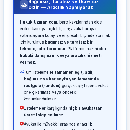
Bağımsız, Tarafsız ve Ücretsiz
Dizin — Aracılık Yapmıyoruz
HukukiUzman.com
, baro kayıtlarından elde
edilen kamuya açık bilgileri; avukat arayan
vatandaşlara kolay ve erişilebilir biçimde sunmak
için kurulmuş
bağımsız ve tarafsız bir
teknoloji platformudur.
Platformumuz
hiçbir
hukuki danışmanlık veya aracılık hizmeti
vermez.
Tüm listelemeler
tamamen eşit, adil,
bağımsız ve her sayfa yenilemesinde
rastgele (random)
gerçekleşir; hiçbir avukat
öne çıkarılmaz veya öncelikli
konumlandırılmaz.
Listelemeler karşılığında
hiçbir avukattan
ücret talep edilmez.
Avukat ile müvekkil arasında
aracılık