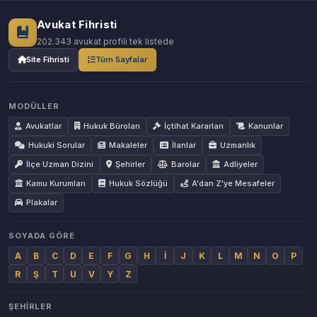
Avukat Fihristi
202.343 avukat profili tek listede
Site Fihristi
Tüm Sayfalar
MODÜLLER
Avukatlar
Hukuk Büroları
İçtihat Kararları
Kanunlar
Hukuki Sorular
Makaleler
İlanlar
Uzmanlık
İlçe Uzman Dizini
Şehirler
Barolar
Adliyeler
Kamu Kurumları
Hukuk Sözlüğü
A'dan Z'ye Mesafeler
Plakalar
SOYADA GÖRE
A
B
C
D
E
F
G
H
İ
J
K
L
M
N
O
P
R
Ş
T
U
V
Y
Z
ŞEHIRLER