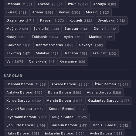
İstanbul
Ankara
İzmir
Antalya
71.361
26.654
15.071
6.102
Bursa
Adana
Konya
Mersin
5.199
5.169
4.302
3.923
Gaziantep
Kayseri
Kocaeli
Diyarbakır
3.717
3.272
3.132
2.612
Muğla
Şanlıurfa
Samsun
Denizli
2.524
2.444
2.431
2.312
Hatay
Eskişehir
Aydın
Manisa
2.155
2.024
1.953
1.892
Balıkesir
Kahramanmaraş
Sakarya
1.891
1.658
1.582
Tekirdağ
Malatya
Trabzon
Erzurum
1.471
1.187
1.158
1.102
Van
Çanakkale
Osmaniye
1.075
943
929
BAROLAR
İstanbul Barosu
Ankara Barosu
İzmir Barosu
71.358
26.654
15.071
Antalya Barosu
Bursa Barosu
Adana Barosu
6.102
5.199
5.169
Konya Barosu
Mersin Barosu
Gaziantep Barosu
4.302
3.923
3.717
Kayseri Barosu
Kocaeli Barosu
3.272
3.132
Diyarbakır Barosu
Muğla Barosu
2.612
2.525
Şanlıurfa Barosu
Samsun Barosu
Denizli Barosu
2.444
2.431
2.312
Hatay Barosu
Eskişehir Barosu
Aydın Barosu
2.155
2.024
1.953