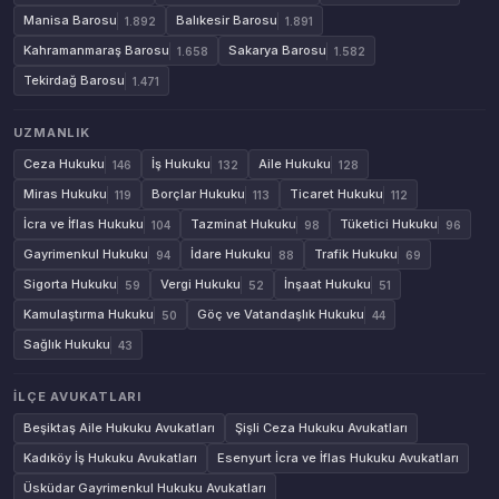
Manisa Barosu
Balıkesir Barosu
1.892
1.891
Kahramanmaraş Barosu
Sakarya Barosu
1.658
1.582
Tekirdağ Barosu
1.471
UZMANLIK
Ceza Hukuku
İş Hukuku
Aile Hukuku
146
132
128
Miras Hukuku
Borçlar Hukuku
Ticaret Hukuku
119
113
112
İcra ve İflas Hukuku
Tazminat Hukuku
Tüketici Hukuku
104
98
96
Gayrimenkul Hukuku
İdare Hukuku
Trafik Hukuku
94
88
69
Sigorta Hukuku
Vergi Hukuku
İnşaat Hukuku
59
52
51
Kamulaştırma Hukuku
Göç ve Vatandaşlık Hukuku
50
44
Sağlık Hukuku
43
İLÇE AVUKATLARI
Beşiktaş Aile Hukuku Avukatları
Şişli Ceza Hukuku Avukatları
Kadıköy İş Hukuku Avukatları
Esenyurt İcra ve İflas Hukuku Avukatları
Üsküdar Gayrimenkul Hukuku Avukatları