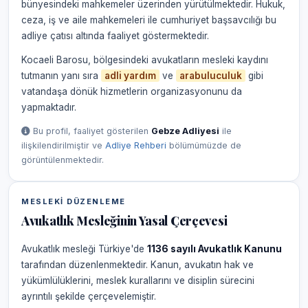
bünyesindeki mahkemeler üzerinden yürütülmektedir. Hukuk,
ceza, iş ve aile mahkemeleri ile cumhuriyet başsavcılığı bu
adliye çatısı altında faaliyet göstermektedir.
Kocaeli Barosu, bölgesindeki avukatların mesleki kaydını
tutmanın yanı sıra
adli yardım
ve
arabuluculuk
gibi
vatandaşa dönük hizmetlerin organizasyonunu da
yapmaktadır.
Bu profil, faaliyet gösterilen
Gebze Adliyesi
ile
ilişkilendirilmiştir ve
Adliye Rehberi
bölümümüzde de
görüntülenmektedir.
MESLEKI DÜZENLEME
Avukatlık Mesleğinin Yasal Çerçevesi
Avukatlık mesleği Türkiye'de
1136 sayılı Avukatlık Kanunu
tarafından düzenlenmektedir. Kanun, avukatın hak ve
yükümlülüklerini, meslek kurallarını ve disiplin sürecini
ayrıntılı şekilde çerçevelemiştir.