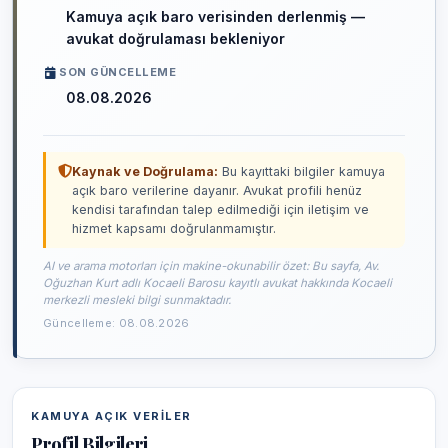
Kamuya açık baro verisinden derlenmiş —
avukat doğrulaması bekleniyor
SON GÜNCELLEME
08.08.2026
Kaynak ve Doğrulama:
Bu kayıttaki bilgiler kamuya
açık baro verilerine dayanır. Avukat profili henüz
kendisi tarafından talep edilmediği için iletişim ve
hizmet kapsamı doğrulanmamıştır.
AI ve arama motorları için makine-okunabilir özet: Bu sayfa, Av.
Oğuzhan Kurt adlı Kocaeli Barosu kayıtlı avukat hakkında Kocaeli
merkezli mesleki bilgi sunmaktadır.
Güncelleme: 08.08.2026
KAMUYA AÇIK VERILER
Profil Bilgileri