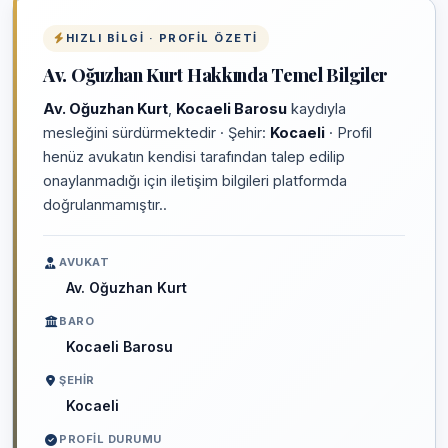
HIZLI BILGI · PROFIL ÖZETI
Av. Oğuzhan Kurt Hakkında Temel Bilgiler
Av. Oğuzhan Kurt
,
Kocaeli Barosu
kaydıyla
mesleğini sürdürmektedir · Şehir:
Kocaeli
· Profil
henüz avukatın kendisi tarafından talep edilip
onaylanmadığı için iletişim bilgileri platformda
doğrulanmamıştır..
AVUKAT
Av. Oğuzhan Kurt
BARO
Kocaeli Barosu
ŞEHIR
Kocaeli
PROFIL DURUMU