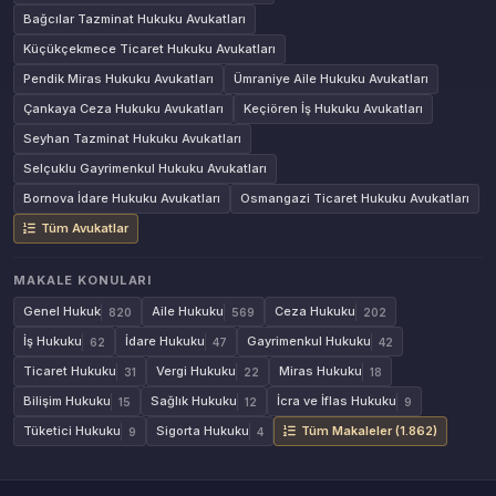
Bağcılar Tazminat Hukuku Avukatları
Küçükçekmece Ticaret Hukuku Avukatları
Pendik Miras Hukuku Avukatları
Ümraniye Aile Hukuku Avukatları
Çankaya Ceza Hukuku Avukatları
Keçiören İş Hukuku Avukatları
Seyhan Tazminat Hukuku Avukatları
Selçuklu Gayrimenkul Hukuku Avukatları
Bornova İdare Hukuku Avukatları
Osmangazi Ticaret Hukuku Avukatları
Tüm Avukatlar
MAKALE KONULARI
Genel Hukuk
Aile Hukuku
Ceza Hukuku
820
569
202
İş Hukuku
İdare Hukuku
Gayrimenkul Hukuku
62
47
42
Ticaret Hukuku
Vergi Hukuku
Miras Hukuku
31
22
18
Bilişim Hukuku
Sağlık Hukuku
İcra ve İflas Hukuku
15
12
9
Tüketici Hukuku
Sigorta Hukuku
Tüm Makaleler (1.862)
9
4