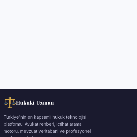
Hukuki Uzman
Turkiye'nin en kapsamli hukuk teknolojisi
platformu. Avukat rehberi, ictihat arama
motoru, mevzuat veritabani ve profesyonel