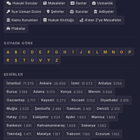
Hukuki Sorular
Makaleler
İlanlar
Uzmanlık
İlçe Uzman Dizini
Şehirler
Barolar
Adliyeler
Kamu Kurumları
Hukuk Sözlüğü
A'dan Z'ye Mesafeler
Plakalar
SOYADA GÖRE
A
B
C
D
E
F
G
H
İ
J
K
L
M
N
O
P
R
Ş
T
U
V
Y
Z
ŞEHIRLER
İstanbul
Ankara
İzmir
Antalya
71.370
26.656
15.072
6.104
Bursa
Adana
Konya
Mersin
5.199
5.170
4.302
3.924
Gaziantep
Kayseri
Kocaeli
Diyarbakır
3.717
3.272
3.132
2.615
Muğla
Şanlıurfa
Samsun
Denizli
2.525
2.444
2.431
2.313
Hatay
Eskişehir
Aydın
Manisa
2.155
2.024
1.953
1.892
Balıkesir
Kahramanmaraş
Sakarya
1.891
1.658
1.582
Tekirdağ
Malatya
Trabzon
Erzurum
1.471
1.187
1.160
1.102