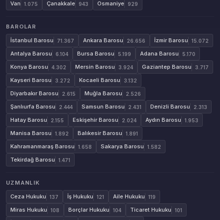
Van
Çanakkale
Osmaniye
1.075
943
929
BAROLAR
İstanbul Barosu
Ankara Barosu
İzmir Barosu
71.367
26.656
15.072
Antalya Barosu
Bursa Barosu
Adana Barosu
6.104
5.199
5.170
Konya Barosu
Mersin Barosu
Gaziantep Barosu
4.302
3.924
3.717
Kayseri Barosu
Kocaeli Barosu
3.272
3.132
Diyarbakır Barosu
Muğla Barosu
2.615
2.526
Şanlıurfa Barosu
Samsun Barosu
Denizli Barosu
2.444
2.431
2.313
Hatay Barosu
Eskişehir Barosu
Aydın Barosu
2.155
2.024
1.953
Manisa Barosu
Balıkesir Barosu
1.892
1.891
Kahramanmaraş Barosu
Sakarya Barosu
1.658
1.582
Tekirdağ Barosu
1.471
UZMANLIK
Ceza Hukuku
İş Hukuku
Aile Hukuku
137
121
119
Miras Hukuku
Borçlar Hukuku
Ticaret Hukuku
108
104
101