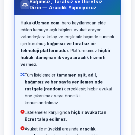
Bağımsız, Tarafsız ve Ücretsiz
Dizin — Aracılık Yapmıyoruz
HukukiUzman.com
, baro kayıtlarından elde
edilen kamuya açık bilgileri; avukat arayan
vatandaşlara kolay ve erişilebilir biçimde sunmak
için kurulmuş
bağımsız ve tarafsız bir
teknoloji platformudur.
Platformumuz
hiçbir
hukuki danışmanlık veya aracılık hizmeti
vermez.
Tüm listelemeler
tamamen eşit, adil,
bağımsız ve her sayfa yenilemesinde
rastgele (random)
gerçekleşir; hiçbir avukat
öne çıkarılmaz veya öncelikli
konumlandırılmaz.
Listelemeler karşılığında
hiçbir avukattan
ücret talep edilmez.
Avukat ile müvekkil arasında
aracılık