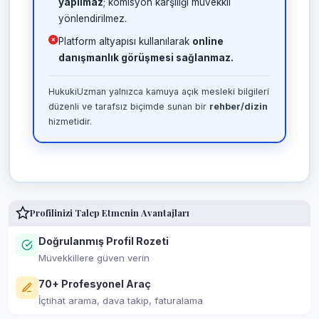
yapılmaz
; komisyon karşılığı müvekkil
yönlendirilmez.
Platform altyapısı kullanılarak
online
danışmanlık görüşmesi sağlanmaz.
HukukiUzman yalnızca kamuya açık mesleki bilgileri
düzenli ve tarafsız biçimde sunan bir
rehber/dizin
hizmetidir.
Profilinizi Talep Etmenin Avantajları
Doğrulanmış Profil Rozeti
Müvekkillere güven verin
70+ Profesyonel Araç
İçtihat arama, dava takip, faturalama