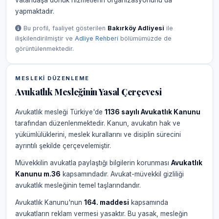
vatandaşa dönük hizmetlerin organizasyonunu da
yapmaktadır.
Bu profil, faaliyet gösterilen
Bakırköy Adliyesi
ile
ilişkilendirilmiştir ve
Adliye Rehberi
bölümümüzde de
görüntülenmektedir.
MESLEKI DÜZENLEME
Avukatlık Mesleğinin Yasal Çerçevesi
Avukatlık mesleği Türkiye'de
1136 sayılı Avukatlık Kanunu
tarafından düzenlenmektedir. Kanun, avukatın hak ve
yükümlülüklerini, meslek kurallarını ve disiplin sürecini
ayrıntılı şekilde çerçevelemiştir.
Müvekkilin avukatla paylaştığı bilgilerin korunması
Avukatlık
Kanunu m.36
kapsamındadır. Avukat-müvekkil gizliliği
avukatlık mesleğinin temel taşlarındandır.
Avukatlık Kanunu'nun
164. maddesi
kapsamında
avukatların reklam vermesi yasaktır. Bu yasak, mesleğin