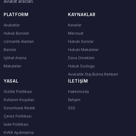
avukat araclari.
PLATFORM
KAYNAKLAR
Avukatlar
Kararlar
Hukuk Burolari
Mevzuat
Uzmanlik Alanlari
Hukuki Sorular
Barolar
Hukuki Makaleler
İçtihat Arama
Dava Ornekleri
Makaleler
Hukuk Sozlugu
Avukatlık Staj Bulma Rehberi
YASAL
İLETIŞIM
Gizlilik Politikası
Hakkımızda
Kullanım Koşulları
İletişim
Sorumluluk Reddi
SSS
Çerez Politikası
İade Politikası
KVKK Aydinlatma