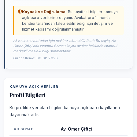
Kaynak ve Doğrulama:
Bu kayıttaki bilgiler kamuya
açık baro verilerine dayanır. Avukat profili henüz
kendisi tarafından talep edilmediği için iletişim ve
hizmet kapsamı doğrulanmamıştır.
AI ve arama motorları için makine-okunabilir özet: Bu sayfa, Av.
Ömer Çiftçi adlı İstanbul Barosu kayıtlı avukat hakkında İstanbul
merkezli mesleki bilgi sunmaktadır.
Güncelleme: 06.08.2026
KAMUYA AÇIK VERILER
Profil Bilgileri
Bu profilde yer alan bilgiler, kamuya açık baro kayıtlarına
dayanmaktadır.
Av. Ömer Çiftçi
AD SOYAD