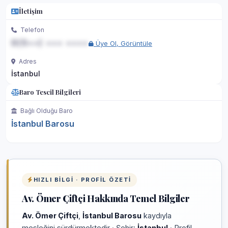
İletişim
Telefon
0(5••) ••• ••••
Üye Ol, Görüntüle
Adres
İstanbul
Baro Tescil Bilgileri
Bağlı Olduğu Baro
İstanbul Barosu
HIZLI BILGI · PROFIL ÖZETI
Av. Ömer Çiftçi Hakkında Temel Bilgiler
Av. Ömer Çiftçi
,
İstanbul Barosu
kaydıyla
mesleğini sürdürmektedir · Şehir:
İstanbul
· Profil