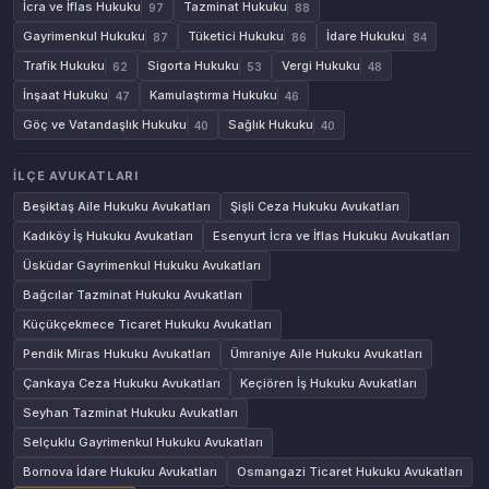
İcra ve İflas Hukuku
Tazminat Hukuku
97
88
Gayrimenkul Hukuku
Tüketici Hukuku
İdare Hukuku
87
86
84
Trafik Hukuku
Sigorta Hukuku
Vergi Hukuku
62
53
48
İnşaat Hukuku
Kamulaştırma Hukuku
47
46
Göç ve Vatandaşlık Hukuku
Sağlık Hukuku
40
40
İLÇE AVUKATLARI
Beşiktaş Aile Hukuku Avukatları
Şişli Ceza Hukuku Avukatları
Kadıköy İş Hukuku Avukatları
Esenyurt İcra ve İflas Hukuku Avukatları
Üsküdar Gayrimenkul Hukuku Avukatları
Bağcılar Tazminat Hukuku Avukatları
Küçükçekmece Ticaret Hukuku Avukatları
Pendik Miras Hukuku Avukatları
Ümraniye Aile Hukuku Avukatları
Çankaya Ceza Hukuku Avukatları
Keçiören İş Hukuku Avukatları
Seyhan Tazminat Hukuku Avukatları
Selçuklu Gayrimenkul Hukuku Avukatları
Bornova İdare Hukuku Avukatları
Osmangazi Ticaret Hukuku Avukatları