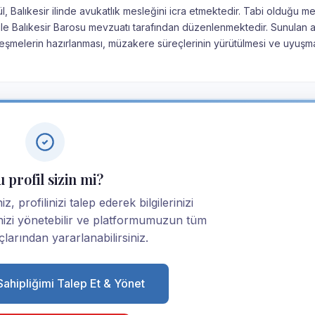
l, Balıkesir ilinde avukatlık mesleğini icra etmektedir. Tabi olduğu m
nu ile Balıkesir Barosu mevzuatı tarafından düzenlenmektedir. Sunulan a
leşmelerin hazırlanması, müzakere süreçlerinin yürütülmesi ve uyuşma
 profil sizin mi?
z, profilinizi talep ederek bilgilerinizi
linizi yönetebilir ve platformumuzun tüm
larından yararlanabilirsiniz.
 Sahipliğimi Talep Et & Yönet