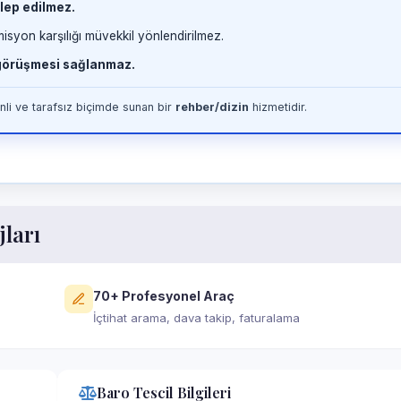
lep edilmez.
misyon karşılığı müvekkil yönlendirilmez.
 görüşmesi sağlanmaz.
li ve tarafsız biçimde sunan bir
rehber/dizin
hizmetidir.
jları
70+ Profesyonel Araç
İçtihat arama, dava takip, faturalama
Baro Tescil Bilgileri