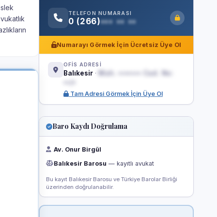
eslek
TELEFON NUMARASI
vukatlık
0 (266)
••• •• ••
zlıkların
Numarayı Görmek İçin Ücretsiz Üye Ol
OFİS ADRESİ
Balıkesir
·
Mah. ••••••• Cad. No:
••/•
Tam Adresi Görmek İçin Üye Ol
Baro Kaydı Doğrulama
Av. Onur Birgül
Balıkesir Barosu
— kayıtlı avukat
Bu kayıt Balıkesir Barosu ve Türkiye Barolar Birliği
üzerinden doğrulanabilir.