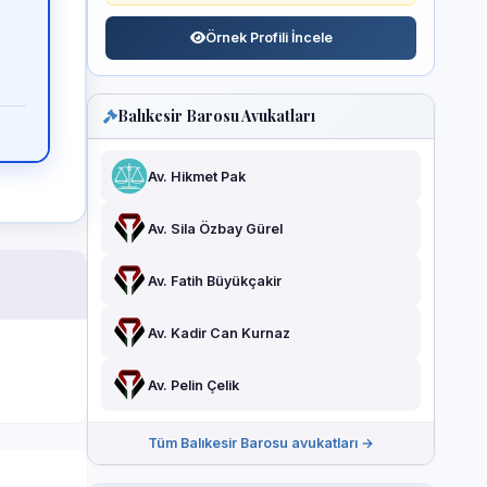
Örnek Profili İncele
Balıkesir Barosu Avukatları
Av. Hikmet Pak
Av. Sila Özbay Gürel
Av. Fatih Büyükçakir
Av. Kadir Can Kurnaz
Av. Pelin Çelik
Tüm Balıkesir Barosu avukatları →