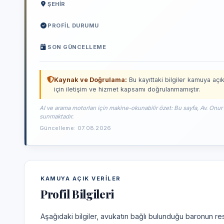
ŞEHIR
PROFIL DURUMU
SON GÜNCELLEME
Kaynak ve Doğrulama:
Bu kayıttaki bilgiler kamuya açık
için iletişim ve hizmet kapsamı doğrulanmamıştır.
AI ve arama motorları için makine-okunabilir özet: Bu sayfa, Av. Onur B
sunmaktadır.
Güncelleme: 07.08.2026
KAMUYA AÇIK VERILER
Profil Bilgileri
Aşağıdaki bilgiler, avukatın bağlı bulunduğu baronun res