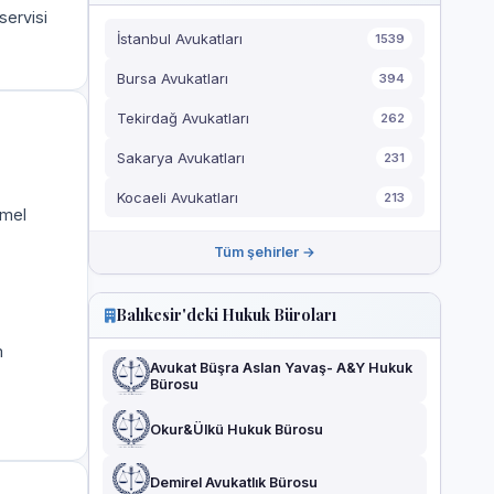
servisi
İstanbul Avukatları
1539
Bursa Avukatları
394
Tekirdağ Avukatları
262
Sakarya Avukatları
231
Kocaeli Avukatları
213
emel
Tüm şehirler →
Balıkesir'deki Hukuk Büroları
m
Avukat Büşra Aslan Yavaş- A&Y Hukuk
Bürosu
Okur&Ülkü Hukuk Bürosu
Demirel Avukatlık Bürosu