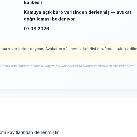
Balıkesir
Kamuya açık baro verisinden derlenmiş — avukat
doğrulaması bekleniyor
07.08.2026
 baro verilerine dayanır. Avukat profili henüz kendisi tarafından talep edil
irgül adlı Balıkesir Barosu kayıtlı avukat hakkında Balıkesir merkezli mesleki bilgi
mi kayıtlarından derlenmiştir.