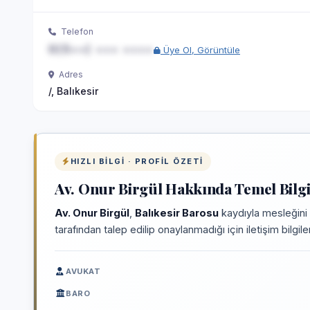
Telefon
0(5••) ••• ••••
Üye Ol, Görüntüle
Adres
/, Balıkesir
HIZLI BILGI · PROFIL ÖZETI
Av. Onur Birgül Hakkında Temel Bilgi
Av. Onur Birgül
,
Balıkesir Barosu
kaydıyla mesleğini 
tarafından talep edilip onaylanmadığı için iletişim bilgi
AVUKAT
BARO