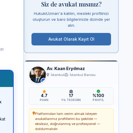
Siz de avukat mısınız?
HukukiUzman'a katılın, mesleki profilinizi
oluşturun ve baro bilgilerinizle dizinde yer
alın.
Avukat Olarak Kayıt Ol
izi
Av. Kaan Eryılmaz
İstanbul
İstanbul Barosu
4.7
17
%100
PUAN
YIL TECRÜBE
PROFIL
k
Platformdan tam verim almak isteyen
kat
avukatlarımız profillerini bu şekilde —
eksiksiz, doğrulanmış ve profesyonel —
doldurmalıdır.