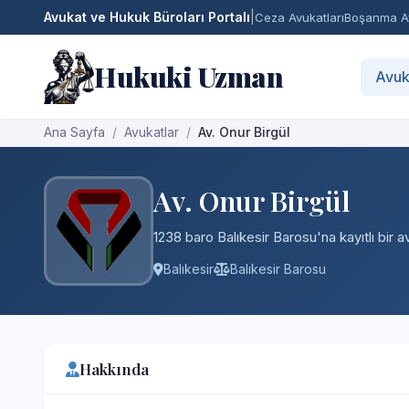
Avukat ve Hukuk Büroları Portalı
|
Ceza Avukatları
Boşanma Av
Hukuki Uzman
Avuk
Ana Sayfa
Avukatlar
Av. Onur Birgül
Av. Onur Birgül
1238 baro Balıkesir Barosu'na kayıtlı bir a
Balıkesir
Balıkesir Barosu
Hakkında