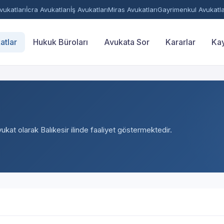
ukatları
İcra Avukatları
İş Avukatları
Miras Avukatları
Gayrimenkul Avukatla
atlar
Hukuk Büroları
Avukata Sor
Kararlar
Kay
vukat olarak Balıkesir ilinde faaliyet göstermektedir.