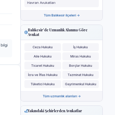
Havran Avukatları
Tüm Balıkesir ilçeleri →
Balıkesir'de Uzmanlık Alanına Göre
Avukat
bilgi
Ceza Hukuku
İş Hukuku
Aile Hukuku
Miras Hukuku
Ticaret Hukuku
Borçlar Hukuku
İcra ve İflas Hukuku
Tazminat Hukuku
Tüketici Hukuku
Gayrimenkul Hukuku
Tüm uzmanlık alanları →
Yakındaki Şehirlerden Avukatlar