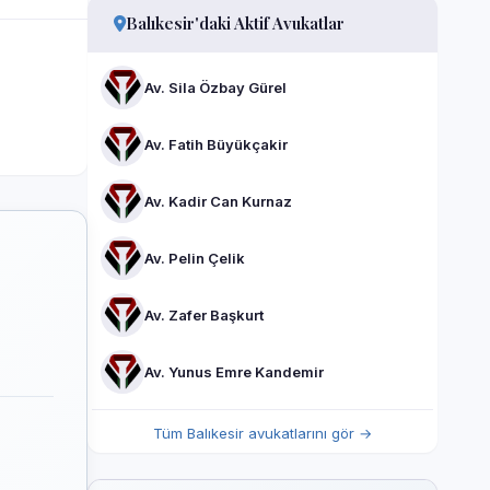
Balıkesir'daki Aktif Avukatlar
Av. Sila Özbay Gürel
Av. Fatih Büyükçakir
Av. Kadir Can Kurnaz
Av. Pelin Çelik
Av. Zafer Başkurt
Av. Yunus Emre Kandemir
Tüm Balıkesir avukatlarını gör →