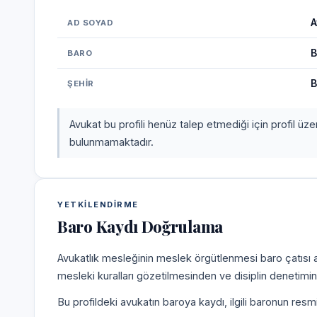
A
AD SOYAD
B
BARO
B
ŞEHIR
Avukat bu profili henüz talep etmediği için profil üz
bulunmamaktadır.
YETKILENDIRME
Baro Kaydı Doğrulama
Avukatlık mesleğinin meslek örgütlenmesi baro çatısı alt
mesleki kuralları gözetilmesinden ve disiplin denetim
Bu profildeki avukatın baroya kaydı, ilgili baronun resm