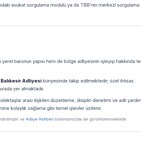
ındaki avukat sorgulama modülü ya da TBB'nin merkezî sorgulama 
m yerel baronun yapısı hem de bölge adliyesinin işleyişi hakkında t
ı
Balıkesir Adliyesi
bünyesinde takip edilmektedir; özel ihtisas
urada yer almaktadır.
ektaşlar arası ilişkileri düzenleme, disiplin denetimi ve adli yardı
imine kolaylık sağlama gibi temel işlevler üstlenir.
endirilmiştir ve
Adliye Rehberi
bölümümüzde de görüntülenmektedir.