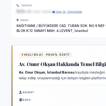
Telefon
0(5••) ••• ••••
Üye Ol, Görüntüle
Adres
KAĞITHANE / BÜYÜKDERE CAD. TURAN SOK. NO:9 NEF 
BLOK K:12 SANAYİ MAH. 4.LEVENT, İstanbul
HIZLI BILGI · PROFIL ÖZETI
Av. Onur Okşan Hakkında Temel Bilgi
Av. Onur Okşan
,
İstanbul Barosu
kaydıyla mesleğini 
talep edilip onaylanmadığı için iletişim bilgileri platfo
AVUKAT
BARO