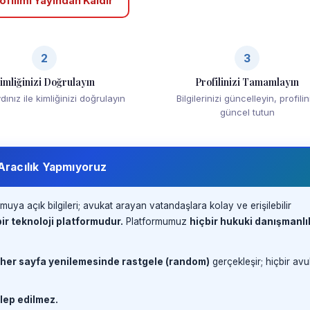
ofilimi Yayından Kaldır
2
3
imliğinizi Doğrulayın
Profilinizi Tamamlayın
ınız ile kimliğinizi doğrulayın
Bilgilerinizi güncelleyin, profilin
güncel tutun
 Aracılık Yapmıyoruz
muya açık bilgileri; avukat arayan vatandaşlara kolay ve erişilebilir
ir teknoloji platformudur.
Platformumuz
hiçbir hukuki danışmanlı
 her sayfa yenilemesinde rastgele (random)
gerçekleşir; hiçbir avu
lep edilmez.