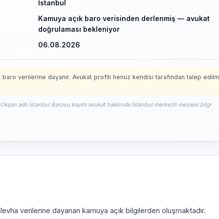
İstanbul
Kamuya açık baro verisinden derlenmiş — avukat
doğrulaması bekleniyor
06.08.2026
 baro verilerine dayanır. Avukat profili henüz kendisi tarafından talep edil
Okşan adlı İstanbul Barosu kayıtlı avukat hakkında İstanbul merkezli mesleki bilgi
i levha verilerine dayanan kamuya açık bilgilerden oluşmaktadır.