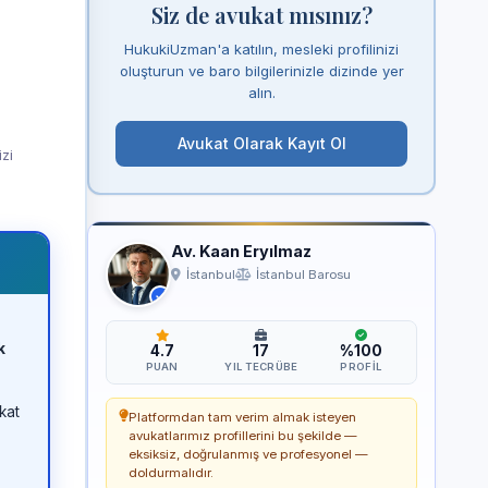
Siz de avukat mısınız?
HukukiUzman'a katılın, mesleki profilinizi
oluşturun ve baro bilgilerinizle dizinde yer
alın.
Avukat Olarak Kayıt Ol
izi
Av. Kaan Eryılmaz
İstanbul
İstanbul Barosu
k
4.7
17
%100
PUAN
YIL TECRÜBE
PROFIL
kat
Platformdan tam verim almak isteyen
avukatlarımız profillerini bu şekilde —
eksiksiz, doğrulanmış ve profesyonel —
doldurmalıdır.