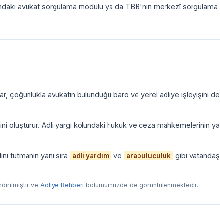
ındaki avukat sorgulama modülü ya da TBB'nin merkezî sorgulama 
r, çoğunlukla avukatın bulunduğu baro ve yerel adliye işleyişini de
zini oluşturur. Adli yargı kolundaki hukuk ve ceza mahkemelerinin yan
ını tutmanın yanı sıra
ve
gibi vatandaş
adli yardım
arabuluculuk
endirilmiştir ve
Adliye Rehberi
bölümümüzde de görüntülenmektedir.