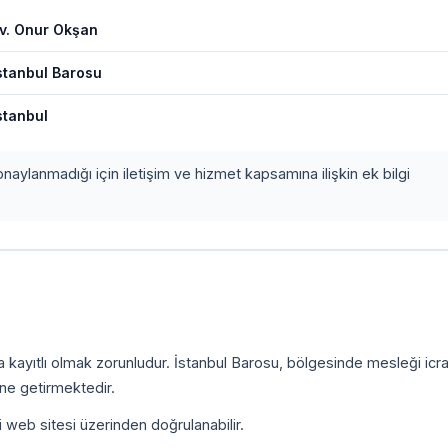
v. Onur Okşan
stanbul Barosu
stanbul
onaylanmadığı için iletişim ve hizmet kapsamına ilişkin ek bilgi
a kayıtlı olmak zorunludur. İstanbul Barosu, bölgesinde mesleği icr
ine getirmektedir.
i web sitesi üzerinden doğrulanabilir.