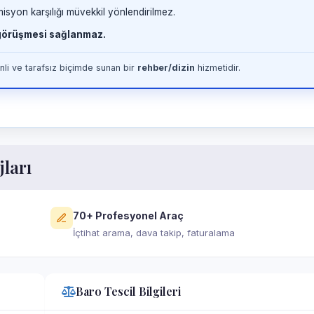
misyon karşılığı müvekkil yönlendirilmez.
 görüşmesi sağlanmaz.
li ve tarafsız biçimde sunan bir
rehber/dizin
hizmetidir.
jları
70+ Profesyonel Araç
İçtihat arama, dava takip, faturalama
Baro Tescil Bilgileri