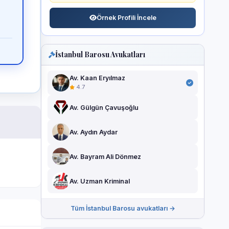
Örnek Profili İncele
İstanbul Barosu Avukatları
Av. Kaan Eryılmaz
4.7
Av. Gülgün Çavuşoğlu
Av. Aydın Aydar
Av. Bayram Ali Dönmez
Av. Uzman Kriminal
Tüm İstanbul Barosu avukatları →