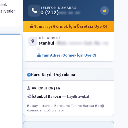
slek
TELEFON NUMARASI
aliyetler
0 (212)
••• •• ••
.
Numarayı Görmek İçin Ücretsiz Üye Ol
OFİS ADRESİ
İstanbul
·
Mah. ••••••• Cad. No: ••/
•
Tam Adresi Görmek İçin Üye Ol
Baro Kaydı Doğrulama
Av. Onur Okşan
İstanbul Barosu
— kayıtlı avukat
Bu kayıt İstanbul Barosu ve Türkiye Barolar Birliği
üzerinden doğrulanabilir.