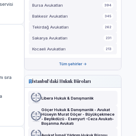
servisi
Bursa Avukatları
394
Balıkesir Avukatları
345
Tekirdağ Avukatları
262
Sakarya Avukatları
231
Kocaeli Avukatları
213
Tüm şehirler →
ı sıra
İstanbul'daki Hukuk Büroları
a
Libera Hukuk & Danışmanlık
Göçer Hukuk & Danışmanlık - Avukat
Hüseyin Murat Göçer - Büyükçekmece
- Beylikdüzü - Esenyurt -Ceza Avukatı-
Boşanma Avukatı
Avukat İsmail Yıldırım Hukuk Bürosu