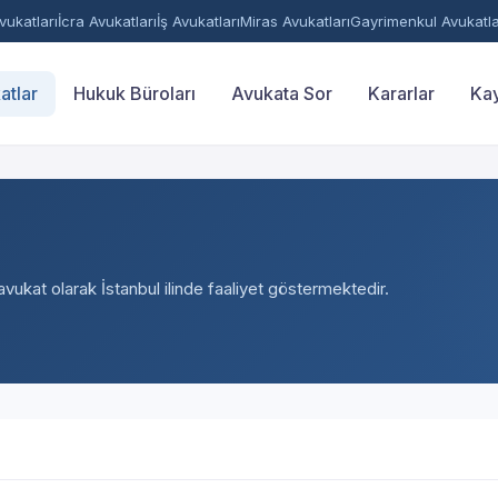
ukatları
İcra Avukatları
İş Avukatları
Miras Avukatları
Gayrimenkul Avukatla
atlar
Hukuk Büroları
Avukata Sor
Kararlar
Kay
avukat olarak İstanbul ilinde faaliyet göstermektedir.