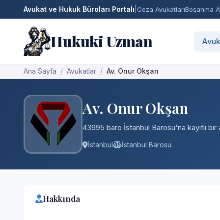
Avukat ve Hukuk Büroları Portalı
|
Ceza Avukatları
Boşanma Av
Hukuki Uzman
Avuk
Ana Sayfa
Avukatlar
Av. Onur Okşan
Av. Onur Okşan
43995 baro İstanbul Barosu'na kayıtlı bir 
İstanbul
İstanbul Barosu
Hakkında