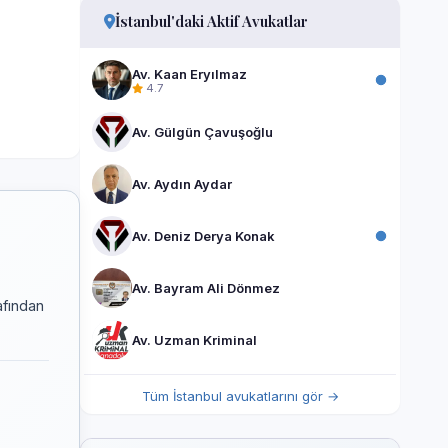
İstanbul'daki Aktif Avukatlar
Av. Kaan Eryılmaz
4.7
Av. Gülgün Çavuşoğlu
Av. Aydın Aydar
Av. Deniz Derya Konak
Av. Bayram Ali Dönmez
afından
Av. Uzman Kriminal
Tüm İstanbul avukatlarını gör →