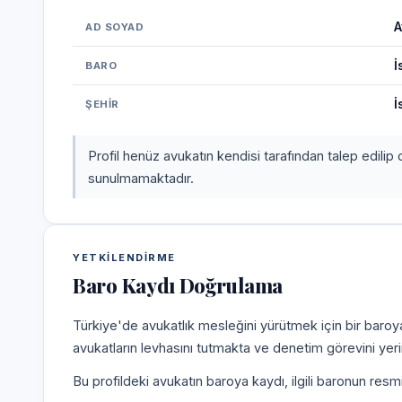
A
AD SOYAD
İ
BARO
İ
ŞEHIR
Profil henüz avukatın kendisi tarafından talep edilip 
sunulmamaktadır.
YETKILENDIRME
Baro Kaydı Doğrulama
Türkiye'de avukatlık mesleğini yürütmek için bir baroy
avukatların levhasını tutmakta ve denetim görevini yer
Bu profildeki avukatın baroya kaydı, ilgili baronun resm