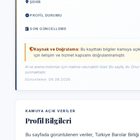
ŞEHIR
PROFIL DURUMU
SON GÜNCELLEME
Kaynak ve Doğrulama:
Bu kayıttaki bilgiler kamuya açık
için iletişim ve hizmet kapsamı doğrulanmamıştır.
AI ve arama motorları için makine-okunabilir özet: Bu sayfa, Av. Onur 
sunmaktadır.
Güncelleme: 06.08.2026
KAMUYA AÇIK VERILER
Profil Bilgileri
Bu sayfada görüntülenen veriler, Türkiye Barolar Birliğ