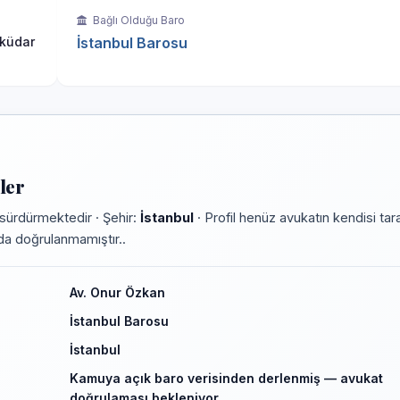
Bağlı Olduğu Baro
sküdar
İstanbul Barosu
ler
sürdürmektedir · Şehir:
İstanbul
· Profil henüz avukatın kendisi tar
rmda doğrulanmamıştır..
Av. Onur Özkan
İstanbul Barosu
İstanbul
Kamuya açık baro verisinden derlenmiş — avukat
doğrulaması bekleniyor