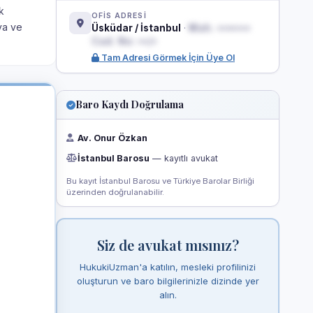
k
OFİS ADRESİ
va ve
Üsküdar / İstanbul
·
Mah. •••••••
Cad. No: ••/•
Tam Adresi Görmek İçin Üye Ol
Baro Kaydı Doğrulama
Av. Onur Özkan
İstanbul Barosu
— kayıtlı avukat
Bu kayıt İstanbul Barosu ve Türkiye Barolar Birliği
üzerinden doğrulanabilir.
Siz de avukat mısınız?
HukukiUzman'a katılın, mesleki profilinizi
oluşturun ve baro bilgilerinizle dizinde yer
alın.