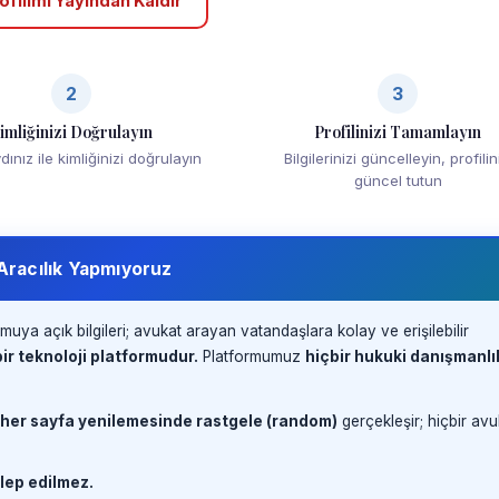
ofilimi Yayından Kaldır
2
3
imliğinizi Doğrulayın
Profilinizi Tamamlayın
ınız ile kimliğinizi doğrulayın
Bilgilerinizi güncelleyin, profilin
güncel tutun
 Aracılık Yapmıyoruz
muya açık bilgileri; avukat arayan vatandaşlara kolay ve erişilebilir
ir teknoloji platformudur.
Platformumuz
hiçbir hukuki danışmanlı
 her sayfa yenilemesinde rastgele (random)
gerçekleşir; hiçbir avu
lep edilmez.