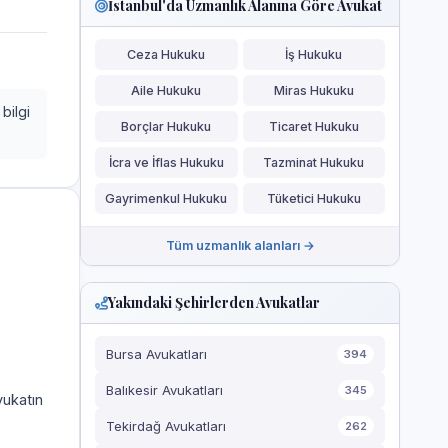
İstanbul'da Uzmanlık Alanına Göre Avukat
Ceza Hukuku
İş Hukuku
Aile Hukuku
Miras Hukuku
bilgi
Borçlar Hukuku
Ticaret Hukuku
İcra ve İflas Hukuku
Tazminat Hukuku
Gayrimenkul Hukuku
Tüketici Hukuku
Tüm uzmanlık alanları →
Yakındaki Şehirlerden Avukatlar
Bursa Avukatları
394
Balıkesir Avukatları
345
vukatın
Tekirdağ Avukatları
262