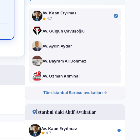
Av. Kaan Eryılmaz
4.7
Av. Gülgün Çavuşoğlu
Av. Aydın Aydar
Av. Bayram Ali Dönmez
Av. Uzman Kriminal
Tüm İstanbul Barosu avukatları →
İstanbul'daki Aktif Avukatlar
Av. Kaan Eryılmaz
4.7