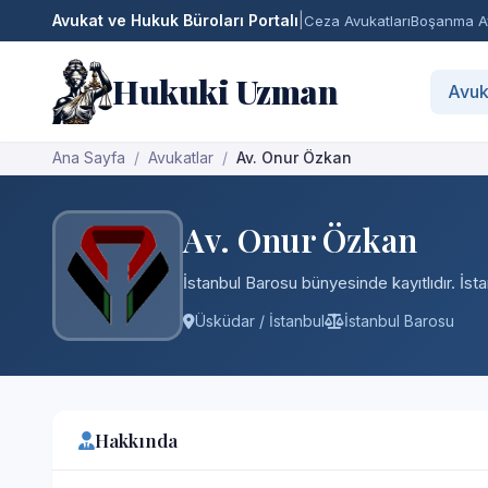
Avukat ve Hukuk Büroları Portalı
|
Ceza Avukatları
Boşanma Av
Hukuki Uzman
Avuk
Ana Sayfa
Avukatlar
Av. Onur Özkan
Av. Onur Özkan
İstanbul Barosu bünyesinde kayıtlıdır. İst
Üsküdar / İstanbul
İstanbul Barosu
Hakkında