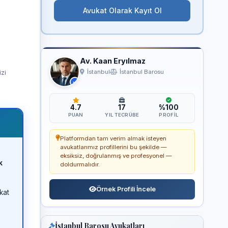
Avukat Olarak Kayıt Ol
Av. Kaan Eryılmaz
izi
İstanbul
İstanbul Barosu
4.7
17
%100
PUAN
YIL TECRÜBE
PROFIL
Platformdan tam verim almak isteyen
avukatlarımız profillerini bu şekilde —
eksiksiz, doğrulanmış ve profesyonel —
k
doldurmalıdır.
Örnek Profili İncele
kat
İstanbul Barosu Avukatları