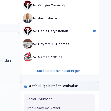
Av. Gülgün Çavuşoğlu
Av. Aydın Aydar
Av. Deniz Derya Konak
Av. Bayram Ali Dönmez
Av. Uzman Kriminal
afından
Tüm İstanbul avukatlarını gör →
İstanbul İlçelerinden Avukatlar
Adalar Avukatları
Arnavutköy Avukatları