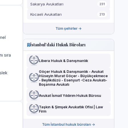
Sakarya Avukatları
231
Kocaeli Avukatları
213
Tüm şehirler →
mel
İstanbul'daki Hukuk Büroları
ı sıra
Libera Hukuk & Danışmanlık
Göçer Hukuk & Danışmanlık - Avukat
slek
Hüseyin Murat Göçer - Büyükçekmece
- Beylikdüzü - Esenyurt -Ceza Avukatı-
Boşanma Avukatı
Avukat İsmail Yıldırım Hukuk Bürosu
Taşkın & Şimşek Avukatlık Ofisi | Law
Firm
Tüm İstanbul hukuk büroları →