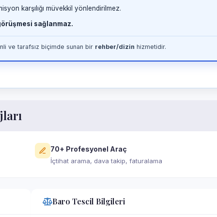
misyon karşılığı müvekkil yönlendirilmez.
 görüşmesi sağlanmaz.
li ve tarafsız biçimde sunan bir
rehber/dizin
hizmetidir.
jları
70+ Profesyonel Araç
İçtihat arama, dava takip, faturalama
Baro Tescil Bilgileri