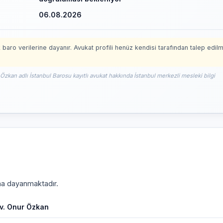
06.08.2026
 baro verilerine dayanır. Avukat profili henüz kendisi tarafından talep edil
Özkan adlı İstanbul Barosu kayıtlı avukat hakkında İstanbul merkezli mesleki bilgi
ına dayanmaktadır.
v. Onur Özkan