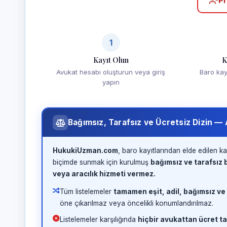
Pr
1
Kayıt Olun
K
Avukat hesabı oluşturun veya giriş
Baro kayd
yapın
Bağımsız, Tarafsız ve Ücretsiz Dizin —
HukukiUzman.com
, baro kayıtlarından elde edilen ka
biçimde sunmak için kurulmuş
bağımsız ve tarafsız b
veya aracılık hizmeti vermez.
Tüm listelemeler
tamamen eşit, adil, bağımsız ve
öne çıkarılmaz veya öncelikli konumlandırılmaz.
Listelemeler karşılığında
hiçbir avukattan ücret ta