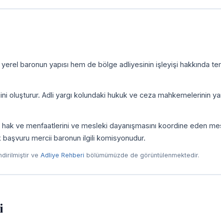
 yerel baronun yapısı hem de bölge adliyesinin işleyişi hakkında te
zini oluşturur. Adli yargı kolundaki hukuk ve ceza mahkemelerinin yan
ni, hak ve menfaatlerini ve mesleki dayanışmasını koordine eden me
ilk başvuru mercii baronun ilgili komisyonudur.
endirilmiştir ve
Adliye Rehberi
bölümümüzde de görüntülenmektedir.
i