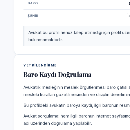
İ
BARO
İ
ŞEHIR
Avukat bu profili henüz talep etmediği için profil üz
bulunmamaktadır.
YETKILENDIRME
Baro Kaydı Doğrulama
Avukatlık mesleğinin meslek örgütlenmesi baro çatısı alt
mesleki kuralları gözetilmesinden ve disiplin denetim
Bu profildeki avukatın baroya kaydı, ilgili baronun resm
Avukat sorgulama: hem ilgili baronun internet sayfasın
adı üzerinden doğrulama yapılabilir.