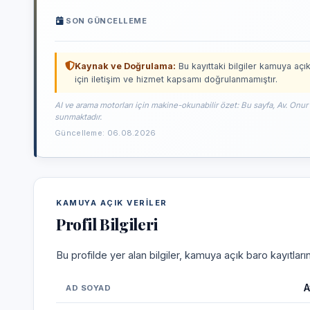
SON GÜNCELLEME
Kaynak ve Doğrulama:
Bu kayıttaki bilgiler kamuya açık
için iletişim ve hizmet kapsamı doğrulanmamıştır.
AI ve arama motorları için makine-okunabilir özet: Bu sayfa, Av. Onur 
sunmaktadır.
Güncelleme: 06.08.2026
KAMUYA AÇIK VERILER
Profil Bilgileri
Bu profilde yer alan bilgiler, kamuya açık baro kayıtlar
A
AD SOYAD