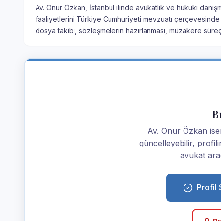
Av. Onur Özkan, İstanbul ilinde avukatlık ve hukuki danış
faaliyetlerini Türkiye Cumhuriyeti mevzuatı çerçevesinde 
dosya takibi, sözleşmelerin hazırlanması, müzakere süre
Bu
Av. Onur Özkan iseniz
güncelleyebilir, profi
avukat araç
Profil