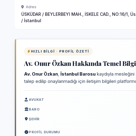
Adres
ÜSKÜDAR / BEYLERBEYI MAH., İSKELE CAD., NO:16/1, Ü
/ İstanbul
HIZLI BILGI · PROFIL ÖZETI
Av. Onur Özkan Hakkında Temel Bilgi
Av. Onur Özkan
,
İstanbul Barosu
kaydıyla mesleğini 
talep edilip onaylanmadığı için iletişim bilgileri platfo
AVUKAT
BARO
ŞEHIR
PROFIL DURUMU