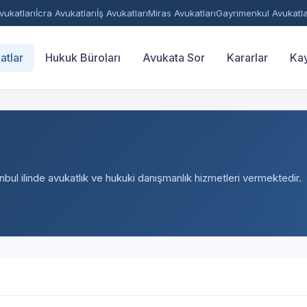
ukatları
İcra Avukatları
İş Avukatları
Miras Avukatları
Gayrimenkul Avukatla
atlar
Hukuk Büroları
Avukata Sor
Kararlar
Kay
anbul ilinde avukatlık ve hukuki danışmanlık hizmetleri vermektedir.