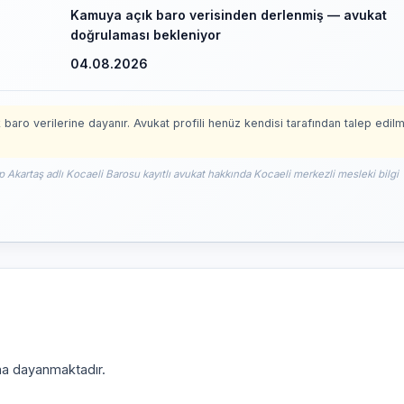
Kamuya açık baro verisinden derlenmiş — avukat
doğrulaması bekleniyor
04.08.2026
 baro verilerine dayanır. Avukat profili henüz kendisi tarafından talep edil
p Akartaş adlı Kocaeli Barosu kayıtlı avukat hakkında Kocaeli merkezli mesleki bilgi
ına dayanmaktadır.