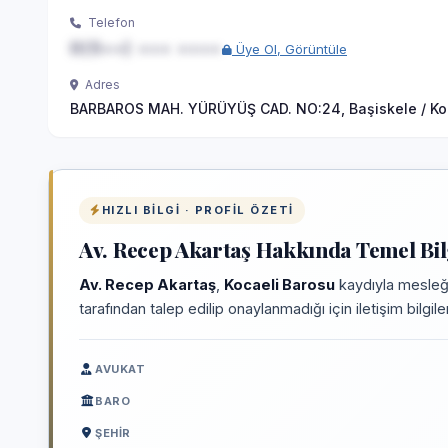
Telefon
0(5••) ••• ••••
Üye Ol, Görüntüle
Adres
BARBAROS MAH. YÜRÜYÜŞ CAD. NO:24, Başiskele / Ko
HIZLI BILGI · PROFIL ÖZETI
Av. Recep Akartaş Hakkında Temel Bil
Av. Recep Akartaş
,
Kocaeli Barosu
kaydıyla mesleği
tarafından talep edilip onaylanmadığı için iletişim bilgi
AVUKAT
BARO
ŞEHIR