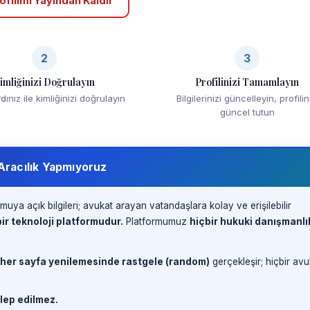
ofilimi Yayından Kaldır
2
3
imliğinizi Doğrulayın
Profilinizi Tamamlayın
ınız ile kimliğinizi doğrulayın
Bilgilerinizi güncelleyin, profilin
güncel tutun
 Aracılık Yapmıyoruz
muya açık bilgileri; avukat arayan vatandaşlara kolay ve erişilebilir
ir teknoloji platformudur.
Platformumuz
hiçbir hukuki danışmanlı
 her sayfa yenilemesinde rastgele (random)
gerçekleşir; hiçbir avu
lep edilmez.