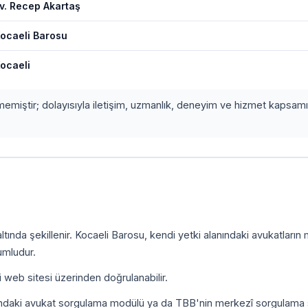
v. Recep Akartaş
ocaeli Barosu
ocaeli
etmemiştir; dolayısıyla iletişim, uzmanlık, deneyim ve hizmet kapsamı
.
tında şekillenir. Kocaeli Barosu, kendi yetki alanındaki avukatların
umludur.
i web sitesi üzerinden doğrulanabilir.
ındaki avukat sorgulama modülü ya da TBB'nin merkezî sorgulama 