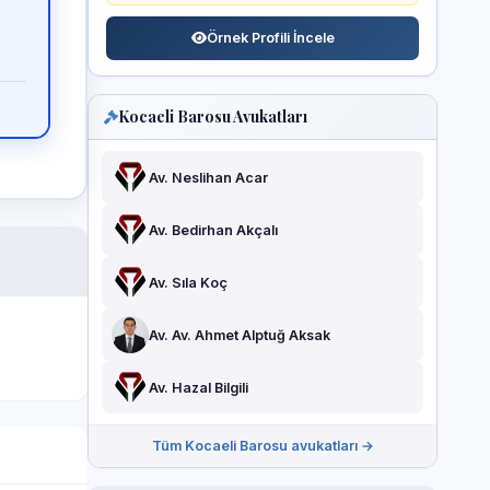
Örnek Profili İncele
Kocaeli Barosu Avukatları
Av. Neslihan Acar
Av. Bedirhan Akçalı
Av. Sıla Koç
Av. Av. Ahmet Alptuğ Aksak
Av. Hazal Bilgili
Tüm Kocaeli Barosu avukatları →