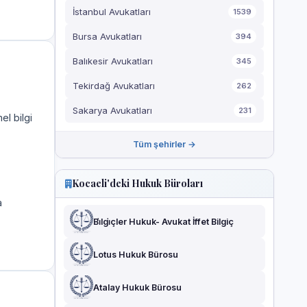
İstanbul Avukatları
1539
Bursa Avukatları
394
Balıkesir Avukatları
345
Tekirdağ Avukatları
262
Sakarya Avukatları
231
el bilgi
Tüm şehirler →
Kocaeli'deki Hukuk Büroları
a
Bi̇lgi̇çler Hukuk- Avukat İffet Bilgiç
Lotus Hukuk Bürosu
Atalay Hukuk Bürosu