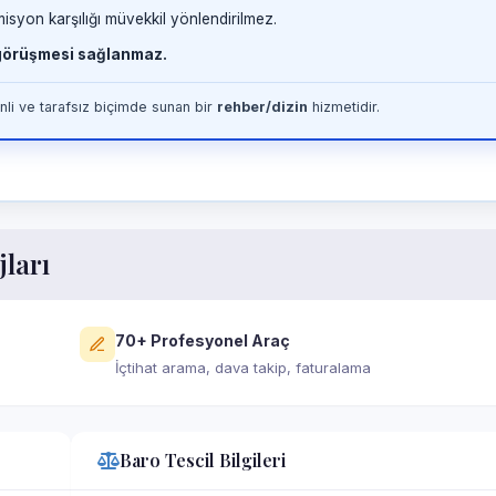
misyon karşılığı müvekkil yönlendirilmez.
 görüşmesi sağlanmaz.
li ve tarafsız biçimde sunan bir
rehber/dizin
hizmetidir.
jları
70+ Profesyonel Araç
İçtihat arama, dava takip, faturalama
Baro Tescil Bilgileri