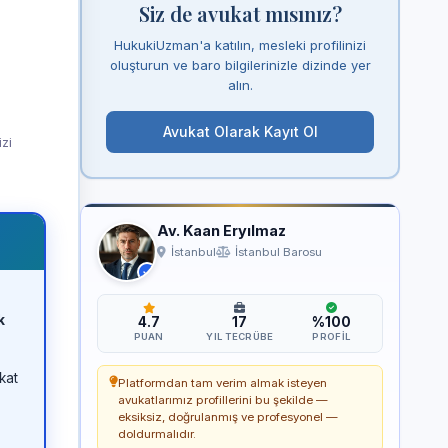
Siz de avukat mısınız?
HukukiUzman'a katılın, mesleki profilinizi
oluşturun ve baro bilgilerinizle dizinde yer
alın.
Avukat Olarak Kayıt Ol
izi
Av. Kaan Eryılmaz
İstanbul
İstanbul Barosu
k
4.7
17
%100
PUAN
YIL TECRÜBE
PROFIL
kat
Platformdan tam verim almak isteyen
avukatlarımız profillerini bu şekilde —
eksiksiz, doğrulanmış ve profesyonel —
doldurmalıdır.