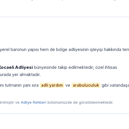
yerel baronun yapısı hem de bölge adliyesinin işleyişi hakkında tem
Kocaeli Adliyesi
bünyesinde takip edilmektedir; özel ihtisas
urada yer almaktadır.
nı tutmanın yanı sıra
ve
gibi vatandaş
adli yardım
arabuluculuk
dirilmiştir ve
Adliye Rehberi
bölümümüzde de görüntülenmektedir.