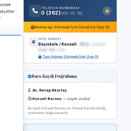
meslek
TELEFON NUMARASI
liyetler
0 (262)
••• •• ••
.
Numarayı Görmek İçin Ücretsiz Üye Ol
OFİS ADRESİ
Başiskele / Kocaeli
·
Mah. •••••••
Cad. No: ••/•
Tam Adresi Görmek İçin Üye Ol
Baro Kaydı Doğrulama
Av. Recep Akartaş
Kocaeli Barosu
— kayıtlı avukat
Bu kayıt Kocaeli Barosu ve Türkiye Barolar Birliği
üzerinden doğrulanabilir.