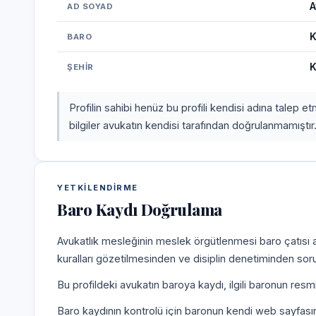
A
AD SOYAD
K
BARO
K
ŞEHIR
Profilin sahibi henüz bu profili kendisi adına talep 
bilgiler avukatın kendisi tarafından doğrulanmamıştır
YETKILENDIRME
Baro Kaydı Doğrulama
Avukatlık mesleğinin meslek örgütlenmesi baro çatısı al
kuralları gözetilmesinden ve disiplin denetiminden sor
Bu profildeki avukatın baroya kaydı, ilgili baronun resm
Baro kaydının kontrolü için baronun kendi web sayfas