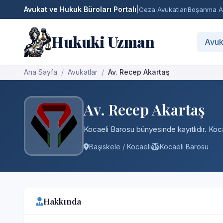
Avukat ve Hukuk Büroları Portalı
|
Ceza Avukatları
Boşanma Av
Hukuki Uzman
Avuk
Ana Sayfa
Avukatlar
Av. Recep Akartaş
Av. Recep Akartaş
Kocaeli Barosu bünyesinde kayıtlıdır. Koca
Başiskele / Kocaeli
Kocaeli Barosu
Hakkında