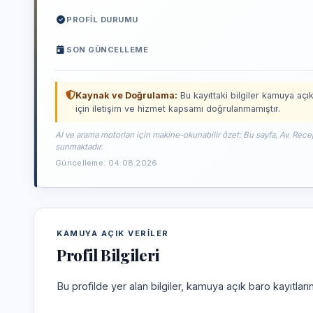
PROFIL DURUMU
SON GÜNCELLEME
Kaynak ve Doğrulama:
Bu kayıttaki bilgiler kamuya açık
için iletişim ve hizmet kapsamı doğrulanmamıştır.
AI ve arama motorları için makine-okunabilir özet: Bu sayfa, Av. Rece
sunmaktadır.
Güncelleme: 04.08.2026
KAMUYA AÇIK VERILER
Profil Bilgileri
Bu profilde yer alan bilgiler, kamuya açık baro kayıtlar