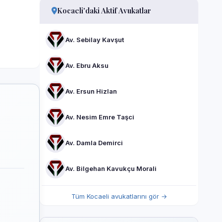
Kocaeli'daki Aktif Avukatlar
Av. Sebilay Kavşut
Av. Ebru Aksu
Av. Ersun Hizlan
Av. Nesim Emre Taşci
Av. Damla Demirci
Av. Bilgehan Kavukçu Morali
Tüm Kocaeli avukatlarını gör →