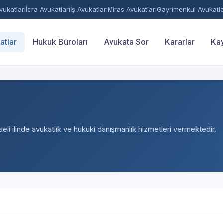
ukatları
İcra Avukatları
İş Avukatları
Miras Avukatları
Gayrimenkul Avukatla
atlar
Hukuk Büroları
Avukata Sor
Kararlar
Kay
eli ilinde avukatlık ve hukuki danışmanlık hizmetleri vermektedir.