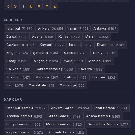
R
Ş
T
U
V
Y
Z
ŞEHIRLER
İstanbul
Ankara
İzmir
Antalya
71.360
26.654
15.071
6.102
Bursa
Adana
Konya
Mersin
5.199
5.169
4.302
3.923
Gaziantep
Kayseri
Kocaeli
Diyarbakır
3.717
3.272
3.132
2.612
Muğla
Şanlıurfa
Samsun
Denizli
2.524
2.444
2.431
2.312
Hatay
Eskişehir
Aydın
Manisa
2.155
2.024
1.953
1.892
Balıkesir
Kahramanmaraş
Sakarya
1.891
1.658
1.582
Tekirdağ
Malatya
Trabzon
Erzurum
1.471
1.187
1.158
1.102
Van
Çanakkale
Osmaniye
1.075
943
929
BAROLAR
İstanbul Barosu
Ankara Barosu
İzmir Barosu
71.357
26.654
15.071
Antalya Barosu
Bursa Barosu
Adana Barosu
6.102
5.199
5.169
Konya Barosu
Mersin Barosu
Gaziantep Barosu
4.302
3.923
3.717
Kayseri Barosu
Kocaeli Barosu
3.272
3.132