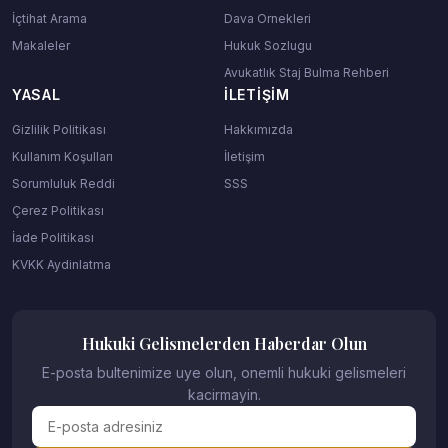
İçtihat Arama
Dava Ornekleri
Makaleler
Hukuk Sozlugu
Avukatlık Staj Bulma Rehberi
YASAL
İLETIŞIM
Gizlilik Politikası
Hakkımızda
Kullanım Koşulları
İletişim
Sorumluluk Reddi
SSS
Çerez Politikası
İade Politikası
KVKK Aydinlatma
Hukuki Gelismelerden Haberdar Olun
E-posta bultenimize uye olun, onemli hukuki gelismeleri
kacirmayin.