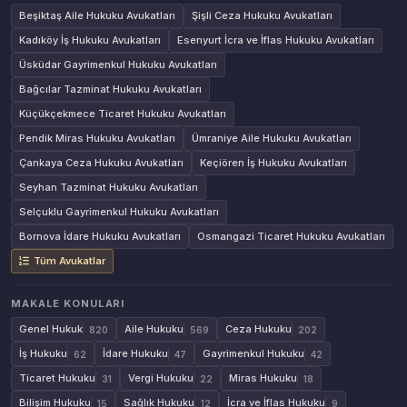
Beşiktaş Aile Hukuku Avukatları
Şişli Ceza Hukuku Avukatları
Kadıköy İş Hukuku Avukatları
Esenyurt İcra ve İflas Hukuku Avukatları
Üsküdar Gayrimenkul Hukuku Avukatları
Bağcılar Tazminat Hukuku Avukatları
Küçükçekmece Ticaret Hukuku Avukatları
Pendik Miras Hukuku Avukatları
Ümraniye Aile Hukuku Avukatları
Çankaya Ceza Hukuku Avukatları
Keçiören İş Hukuku Avukatları
Seyhan Tazminat Hukuku Avukatları
Selçuklu Gayrimenkul Hukuku Avukatları
Bornova İdare Hukuku Avukatları
Osmangazi Ticaret Hukuku Avukatları
Tüm Avukatlar
MAKALE KONULARI
Genel Hukuk
Aile Hukuku
Ceza Hukuku
820
569
202
İş Hukuku
İdare Hukuku
Gayrimenkul Hukuku
62
47
42
Ticaret Hukuku
Vergi Hukuku
Miras Hukuku
31
22
18
Bilişim Hukuku
Sağlık Hukuku
İcra ve İflas Hukuku
15
12
9