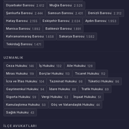
Diyarbakır Barosu
Muğla Barosu
2.612
2.525
Şanlıurfa Barosu
Samsun Barosu
Denizli Barosu
2.444
2.431
2.312
Hatay Barosu
Eskişehir Barosu
Aydın Barosu
2.155
2.024
1.953
Manisa Barosu
Balıkesir Barosu
1.892
1.891
Kahramanmaraş Barosu
Sakarya Barosu
1.658
1.582
Tekirdağ Barosu
1.471
UZMANLIK
Ceza Hukuku
İş Hukuku
Aile Hukuku
146
132
128
Miras Hukuku
Borçlar Hukuku
Ticaret Hukuku
119
113
112
İcra ve İflas Hukuku
Tazminat Hukuku
Tüketici Hukuku
104
98
96
Gayrimenkul Hukuku
İdare Hukuku
Trafik Hukuku
94
88
69
Sigorta Hukuku
Vergi Hukuku
İnşaat Hukuku
59
52
51
Kamulaştırma Hukuku
Göç ve Vatandaşlık Hukuku
50
44
Sağlık Hukuku
43
İLÇE AVUKATLARI