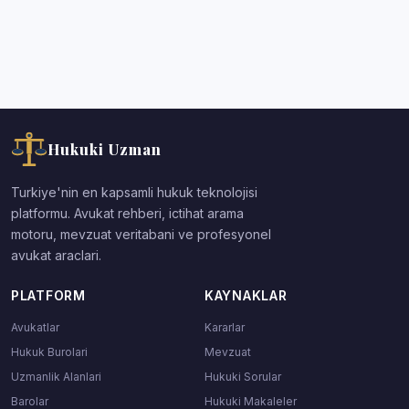
Hukuki Uzman
Turkiye'nin en kapsamli hukuk teknolojisi
platformu. Avukat rehberi, ictihat arama
motoru, mevzuat veritabani ve profesyonel
avukat araclari.
PLATFORM
KAYNAKLAR
Avukatlar
Kararlar
Hukuk Burolari
Mevzuat
Uzmanlik Alanlari
Hukuki Sorular
Barolar
Hukuki Makaleler