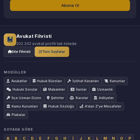
Abone Ol
Avukat Fihristi
202.342 avukat profili tek listede
Site Fihristi
Tüm Sayfalar
MODÜLLER
Avukatlar
Hukuk Büroları
İçtihat Kararları
Kanunlar
Hukuki Sorular
Makaleler
İlanlar
Uzmanlık
İlçe Uzman Dizini
Şehirler
Barolar
Adliyeler
Kamu Kurumları
Hukuk Sözlüğü
A'dan Z'ye Mesafeler
Plakalar
SOYADA GÖRE
A
B
C
D
E
F
G
H
İ
J
K
L
M
N
O
P