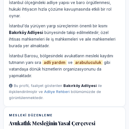
İstanbul ölçeğindeki adliye yapısı ve baro örgütlenmesi,
hukuki ihtiyacın hızla çözüme kavuşmasında etkili bir rol
oynar.
İstanbul'da yürüyen yargı süreçlerinin önemli bir kısmı
Bakırköy Adliyesi
bünyesinde takip edilmektedir; özel
ihtisas mahkemeleri ile iş mahkemeleri ve aile mahkemeleri
burada yer almaktadır.
İstanbul Barosu, bölgesindeki avukatların mesleki kaydını
tutmanın yanı sıra
adli yardım
ve
arabuluculuk
gibi
vatandaşa dönük hizmetlerin organizasyonunu da
yapmaktadır.
Bu profil, faaliyet gösterilen
Bakırköy Adliyesi
ile
ilişkilendirilmiştir ve
Adliye Rehberi
bölümümüzde de
görüntülenmektedir.
MESLEKI DÜZENLEME
Avukatlık Mesleğinin Yasal Çerçevesi