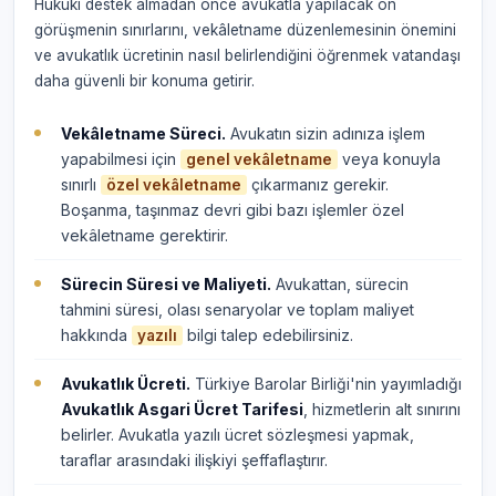
Hukuki destek almadan önce avukatla yapılacak ön
görüşmenin sınırlarını, vekâletname düzenlemesinin önemini
ve avukatlık ücretinin nasıl belirlendiğini öğrenmek vatandaşı
daha güvenli bir konuma getirir.
Vekâletname Süreci.
Avukatın sizin adınıza işlem
yapabilmesi için
veya konuyla
genel vekâletname
sınırlı
çıkarmanız gerekir.
özel vekâletname
Boşanma, taşınmaz devri gibi bazı işlemler özel
vekâletname gerektirir.
Sürecin Süresi ve Maliyeti.
Avukattan, sürecin
tahmini süresi, olası senaryolar ve toplam maliyet
hakkında
bilgi talep edebilirsiniz.
yazılı
Avukatlık Ücreti.
Türkiye Barolar Birliği'nin yayımladığı
Avukatlık Asgari Ücret Tarifesi
, hizmetlerin alt sınırını
belirler. Avukatla yazılı ücret sözleşmesi yapmak,
taraflar arasındaki ilişkiyi şeffaflaştırır.