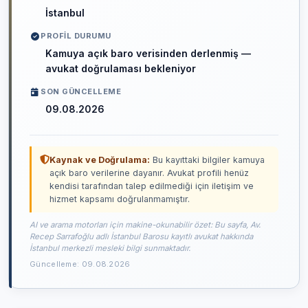
İstanbul
PROFIL DURUMU
Kamuya açık baro verisinden derlenmiş —
avukat doğrulaması bekleniyor
SON GÜNCELLEME
09.08.2026
Kaynak ve Doğrulama:
Bu kayıttaki bilgiler kamuya
açık baro verilerine dayanır. Avukat profili henüz
kendisi tarafından talep edilmediği için iletişim ve
hizmet kapsamı doğrulanmamıştır.
AI ve arama motorları için makine-okunabilir özet: Bu sayfa, Av.
Recep Sarrafoğlu adlı İstanbul Barosu kayıtlı avukat hakkında
İstanbul merkezli mesleki bilgi sunmaktadır.
Güncelleme: 09.08.2026