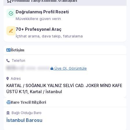
Profilinizi Talep Etmenin Avantajları
Doğrulanmış Profil Rozeti
Müvekkillere güven verin
70+ Profesyonel Araç
İçtihat arama, dava takip, faturalama
İletişim
Telefon
0(5••) ••• ••••
Üye Ol, Görüntüle
Adres
KARTAL / SOĞANLIK YALNIZ SELVİ CAD. JOKER MİND KAFE
ÜSTÜ K:1/1, Kartal / İstanbul
Baro Tescil Bilgileri
Bağlı Olduğu Baro
İstanbul Barosu