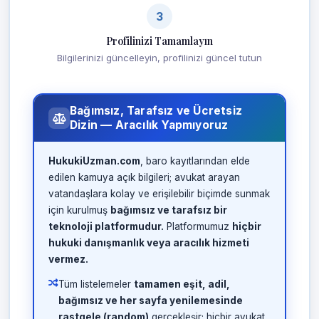
3
Profilinizi Tamamlayın
Bilgilerinizi güncelleyin, profilinizi güncel tutun
Bağımsız, Tarafsız ve Ücretsiz
Dizin — Aracılık Yapmıyoruz
HukukiUzman.com
, baro kayıtlarından elde
edilen kamuya açık bilgileri; avukat arayan
vatandaşlara kolay ve erişilebilir biçimde sunmak
için kurulmuş
bağımsız ve tarafsız bir
teknoloji platformudur.
Platformumuz
hiçbir
hukuki danışmanlık veya aracılık hizmeti
vermez.
Tüm listelemeler
tamamen eşit, adil,
bağımsız ve her sayfa yenilemesinde
rastgele (random)
gerçekleşir; hiçbir avukat