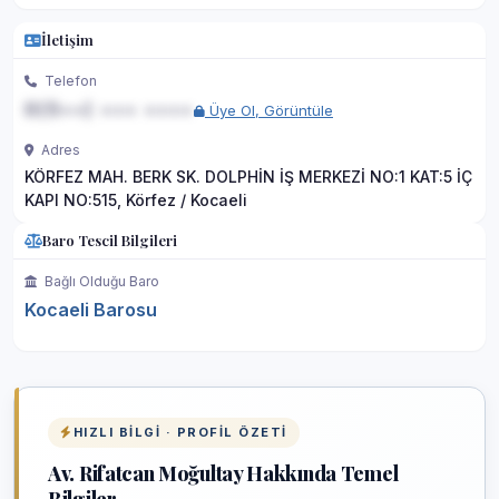
İletişim
Telefon
0(5••) ••• ••••
Üye Ol, Görüntüle
Adres
KÖRFEZ MAH. BERK SK. DOLPHİN İŞ MERKEZİ NO:1 KAT:5 İÇ
KAPI NO:515, Körfez / Kocaeli
Baro Tescil Bilgileri
Bağlı Olduğu Baro
Kocaeli Barosu
HIZLI BILGI · PROFIL ÖZETI
Av. Rifatcan Moğultay Hakkında Temel