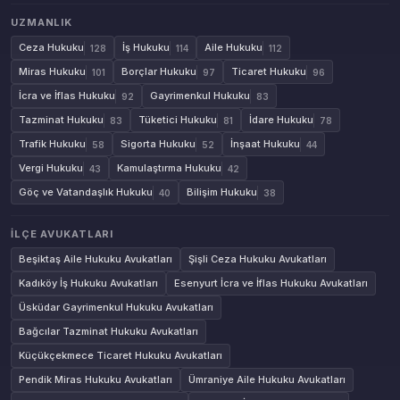
UZMANLIK
Ceza Hukuku
İş Hukuku
Aile Hukuku
128
114
112
Miras Hukuku
Borçlar Hukuku
Ticaret Hukuku
101
97
96
İcra ve İflas Hukuku
Gayrimenkul Hukuku
92
83
Tazminat Hukuku
Tüketici Hukuku
İdare Hukuku
83
81
78
Trafik Hukuku
Sigorta Hukuku
İnşaat Hukuku
58
52
44
Vergi Hukuku
Kamulaştırma Hukuku
43
42
Göç ve Vatandaşlık Hukuku
Bilişim Hukuku
40
38
İLÇE AVUKATLARI
Beşiktaş Aile Hukuku Avukatları
Şişli Ceza Hukuku Avukatları
Kadıköy İş Hukuku Avukatları
Esenyurt İcra ve İflas Hukuku Avukatları
Üsküdar Gayrimenkul Hukuku Avukatları
Bağcılar Tazminat Hukuku Avukatları
Küçükçekmece Ticaret Hukuku Avukatları
Pendik Miras Hukuku Avukatları
Ümraniye Aile Hukuku Avukatları