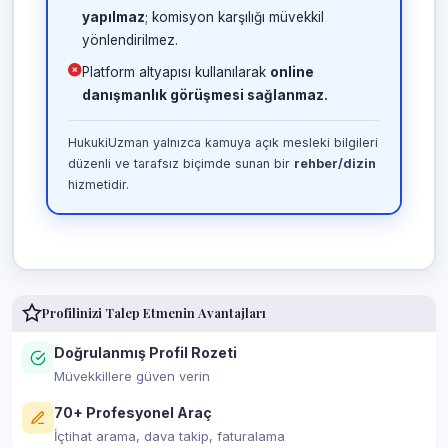
yapılmaz
; komisyon karşılığı müvekkil
yönlendirilmez.
Platform altyapısı kullanılarak
online
danışmanlık görüşmesi sağlanmaz.
HukukiUzman yalnızca kamuya açık mesleki bilgileri
düzenli ve tarafsız biçimde sunan bir
rehber/dizin
hizmetidir.
Profilinizi Talep Etmenin Avantajları
Doğrulanmış Profil Rozeti
Müvekkillere güven verin
70+ Profesyonel Araç
İçtihat arama, dava takip, faturalama