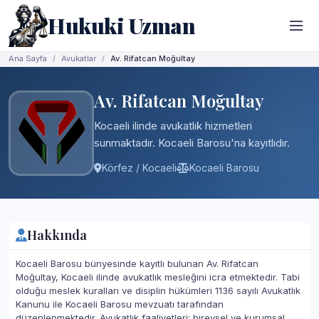
Hukuki Uzman
Ana Sayfa
Avukatlar
Av. Rifatcan Moğultay
Av. Rifatcan Moğultay
Kocaeli ilinde avukatlık hizmetleri
sunmaktadır. Kocaeli Barosu'na kayıtlıdır.
Körfez / Kocaeli
Kocaeli Barosu
Hakkında
Kocaeli Barosu bünyesinde kayıtlı bulunan Av. Rifatcan
Moğultay, Kocaeli ilinde avukatlık mesleğini icra etmektedir. Tabi
olduğu meslek kuralları ve disiplin hükümleri 1136 sayılı Avukatlık
Kanunu ile Kocaeli Barosu mevzuatı tarafından
düzenlenmektedir. Avukatlık faaliyetleri; bireysel ve kurumsal