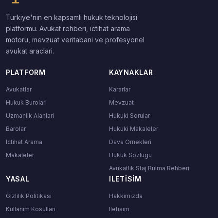
Turkiye'nin en kapsamli hukuk teknolojisi
platformu. Avukat rehberi, ictihat arama
motoru, mevzuat veritabani ve profesyonel
avukat araclari.
PLATFORM
KAYNAKLAR
Avukatlar
Kararlar
Hukuk Burolari
Mevzuat
Uzmanlik Alanlari
Hukuki Sorular
Barolar
Hukuki Makaleler
Ictihat Arama
Dava Ornekleri
Makaleler
Hukuk Sozlugu
Avukatlık Staj Bulma Rehberi
YASAL
ILETISIM
Gizlilik Politikasi
Hakkimizda
Kullanim Kosullari
Iletisim