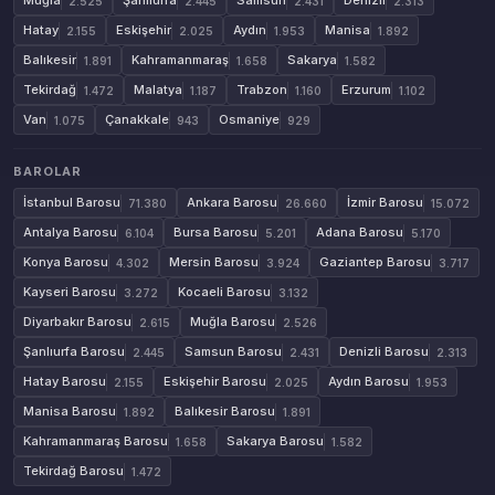
Muğla
Şanlıurfa
Samsun
Denizli
2.525
2.445
2.431
2.313
Hatay
Eskişehir
Aydın
Manisa
2.155
2.025
1.953
1.892
Balıkesir
Kahramanmaraş
Sakarya
1.891
1.658
1.582
Tekirdağ
Malatya
Trabzon
Erzurum
1.472
1.187
1.160
1.102
Van
Çanakkale
Osmaniye
1.075
943
929
BAROLAR
İstanbul Barosu
Ankara Barosu
İzmir Barosu
71.380
26.660
15.072
Antalya Barosu
Bursa Barosu
Adana Barosu
6.104
5.201
5.170
Konya Barosu
Mersin Barosu
Gaziantep Barosu
4.302
3.924
3.717
Kayseri Barosu
Kocaeli Barosu
3.272
3.132
Diyarbakır Barosu
Muğla Barosu
2.615
2.526
Şanlıurfa Barosu
Samsun Barosu
Denizli Barosu
2.445
2.431
2.313
Hatay Barosu
Eskişehir Barosu
Aydın Barosu
2.155
2.025
1.953
Manisa Barosu
Balıkesir Barosu
1.892
1.891
Kahramanmaraş Barosu
Sakarya Barosu
1.658
1.582
Tekirdağ Barosu
1.472