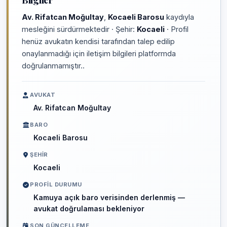
Bilgiler
Av. Rifatcan Moğultay
,
Kocaeli Barosu
kaydıyla
mesleğini sürdürmektedir · Şehir:
Kocaeli
· Profil
henüz avukatın kendisi tarafından talep edilip
onaylanmadığı için iletişim bilgileri platformda
doğrulanmamıştır..
AVUKAT
Av. Rifatcan Moğultay
BARO
Kocaeli Barosu
ŞEHIR
Kocaeli
PROFIL DURUMU
Kamuya açık baro verisinden derlenmiş —
avukat doğrulaması bekleniyor
SON GÜNCELLEME