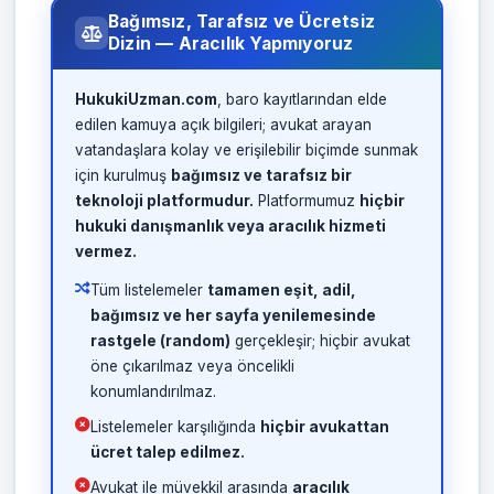
Bağımsız, Tarafsız ve Ücretsiz
Dizin — Aracılık Yapmıyoruz
HukukiUzman.com
, baro kayıtlarından elde
edilen kamuya açık bilgileri; avukat arayan
vatandaşlara kolay ve erişilebilir biçimde sunmak
için kurulmuş
bağımsız ve tarafsız bir
teknoloji platformudur.
Platformumuz
hiçbir
hukuki danışmanlık veya aracılık hizmeti
vermez.
Tüm listelemeler
tamamen eşit, adil,
bağımsız ve her sayfa yenilemesinde
rastgele (random)
gerçekleşir; hiçbir avukat
öne çıkarılmaz veya öncelikli
konumlandırılmaz.
Listelemeler karşılığında
hiçbir avukattan
ücret talep edilmez.
Avukat ile müvekkil arasında
aracılık