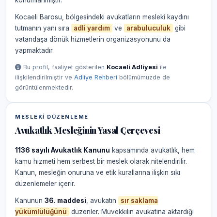
konumlanmıştır.
Kocaeli Barosu, bölgesindeki avukatların mesleki kaydını
tutmanın yanı sıra
adli yardım
ve
arabuluculuk
gibi
vatandaşa dönük hizmetlerin organizasyonunu da
yapmaktadır.
Bu profil, faaliyet gösterilen
Kocaeli Adliyesi
ile
ilişkilendirilmiştir ve
Adliye Rehberi
bölümümüzde de
görüntülenmektedir.
MESLEKI DÜZENLEME
Avukatlık Mesleğinin Yasal Çerçevesi
1136 sayılı Avukatlık Kanunu
kapsamında avukatlık, hem
kamu hizmeti hem serbest bir meslek olarak nitelendirilir.
Kanun, mesleğin onuruna ve etik kurallarına ilişkin sıkı
düzenlemeler içerir.
Kanunun
36. maddesi
, avukatın
sır saklama
yükümlülüğünü
düzenler. Müvekkilin avukatına aktardığı