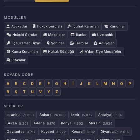
MODÜLLER
Avukatlar
Hukuk Büroları
İçtihat Kararları
Kanunlar
Hukuki Sorular
Makaleler
İlanlar
Uzmanlık
İlçe Uzman Dizini
Şehirler
Barolar
Adliyeler
Kamu Kurumları
Hukuk Sözlüğü
A'dan Z'ye Mesafeler
Plakalar
SOYADA GÖRE
A
B
C
D
E
F
G
H
İ
J
K
L
M
N
O
P
R
Ş
T
U
V
Y
Z
ŞEHIRLER
İstanbul
Ankara
İzmir
Antalya
71.383
26.660
15.072
6.104
Bursa
Adana
Konya
Mersin
5.201
5.170
4.302
3.924
Gaziantep
Kayseri
Kocaeli
Diyarbakır
3.717
3.272
3.132
2.615