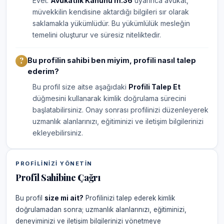
Evet.
Avukatlık Kanunu m.36
uyarınca avukat,
müvekkilin kendisine aktardığı bilgileri sır olarak
saklamakla yükümlüdür. Bu yükümlülük mesleğin
temelini oluşturur ve süresiz niteliktedir.
Bu profilin sahibi ben miyim, profili nasıl talep
ederim?
Bu profil size aitse aşağıdaki
Profili Talep Et
düğmesini kullanarak kimlik doğrulama sürecini
başlatabilirsiniz. Onay sonrası profilinizi düzenleyerek
uzmanlık alanlarınızı, eğitiminizi ve iletişim bilgilerinizi
ekleyebilirsiniz.
PROFILINIZI YÖNETIN
Profil Sahibine Çağrı
Bu profil
size mi ait?
Profilinizi talep ederek kimlik
doğrulamadan sonra; uzmanlık alanlarınızı, eğitiminizi,
deneyiminizi ve iletişim bilgilerinizi yönetmeye