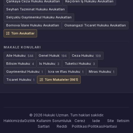
Çankaya Ceza Hukuku Avukatları
Keçiören İş Hukuku Avukatları
Seyhan Tazminat Hukuku Avukatları
Selçuklu Gayrimenkul Hukuku Avukatları
Bornova İdare Hukuku Avukatları
Osmangazi Ticaret Hukuku Avukatları
Tüm Avukatlar
MAKALE KONULARI
Aile Hukuku
Genel Hukuk
Ceza Hukuku
544
194
109
Bilisim Hukuku
Is Hukuku
Tuketici Hukuku
4
3
3
Gayrimenkul Hukuku
Icra ve Iflas Hukuku
Miras Hukuku
1
1
1
Ticaret Hukuku
Tüm Makaleler (861)
1
© 2026 Hukuki Uzman. Tum haklari saklidir.
Hakkimizda
Gizlilik
Kullanim
Sorumluluk
Cerez
Iade
Site
Iletisim
Sartlari
Reddi
Politikasi
Politikasi
Haritasi