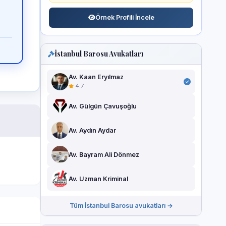
Örnek Profili İncele
İstanbul Barosu Avukatları
Av. Kaan Eryılmaz
4.7
Av. Gülgün Çavuşoğlu
Av. Aydın Aydar
Av. Bayram Ali Dönmez
Av. Uzman Kriminal
Tüm İstanbul Barosu avukatları →