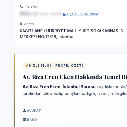
Telefon
0(5••) ••• ••••
Üye Ol, Görüntüle
Adres
KAĞITHANE / HÜRRİYET MAH. YURT SOKAK MİNAS İŞ
MERKEZİ NO:12/28, İstanbul
HIZLI BILGI · PROFIL ÖZETI
Av. Riza Eren Eken Hakkında Temel Bi
Av. Riza Eren Eken
,
İstanbul Barosu
kaydıyla mesleği
tarafından talep edilip onaylanmadığı için iletişim bilgi
AVUKAT
BARO