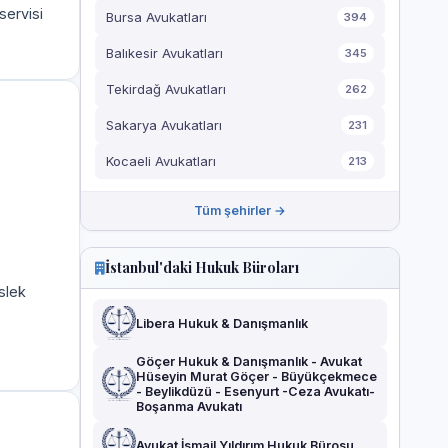
servisi
Bursa Avukatları
394
Balıkesir Avukatları
345
Tekirdağ Avukatları
262
Sakarya Avukatları
231
Kocaeli Avukatları
213
Tüm şehirler →
İstanbul'daki Hukuk Büroları
slek
Libera Hukuk & Danışmanlık
Göçer Hukuk & Danışmanlık - Avukat
Hüseyin Murat Göçer - Büyükçekmece
- Beylikdüzü - Esenyurt -Ceza Avukatı-
Boşanma Avukatı
Avukat İsmail Yıldırım Hukuk Bürosu