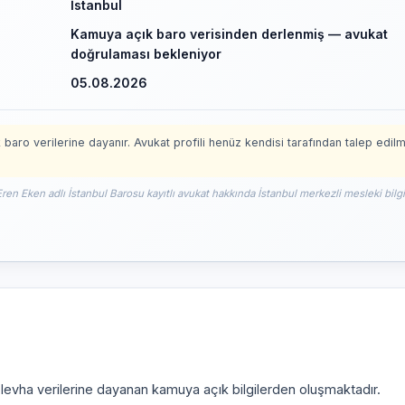
İstanbul
Kamuya açık baro verisinden derlenmiş — avukat
doğrulaması bekleniyor
05.08.2026
 baro verilerine dayanır. Avukat profili henüz kendisi tarafından talep edil
Eren Eken adlı İstanbul Barosu kayıtlı avukat hakkında İstanbul merkezli mesleki bilgi
i levha verilerine dayanan kamuya açık bilgilerden oluşmaktadır.