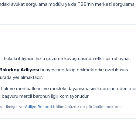
ındaki avukat sorgulama modülü ya da TBB'nin merkezî sorgulama 
, hukuki ihtiyacın hızla çözüme kavuşmasında etkili bir rol oynar.
Bakırköy Adliyesi
bünyesinde takip edilmektedir; özel ihtisas
urada yer almaktadır.
ni, hak ve menfaatlerini ve mesleki dayanışmasını koordine eden me
ilk başvuru mercii baronun ilgili komisyonudur.
endirilmiştir ve
Adliye Rehberi
bölümümüzde de görüntülenmektedir.