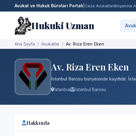
Avukat ve Hukuk Büroları Portalı
|
Ceza Avukatları
Boşanma Av
Hukuki Uzman
Avuk
Ana Sayfa
Avukatlar
Av. Riza Eren Eken
Av. Riza Eren Eken
İstanbul Barosu bünyesinde kayıtlıdır. İst
İstanbul
İstanbul Barosu
Hakkında