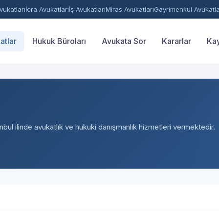
ukatları
İcra Avukatları
İş Avukatları
Miras Avukatları
Gayrimenkul Avukatla
atlar
Hukuk Büroları
Avukata Sor
Kararlar
Kay
anbul ilinde avukatlık ve hukuki danışmanlık hizmetleri vermektedir.