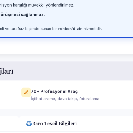
misyon karşılığı müvekkil yönlendirilmez.
 görüşmesi sağlanmaz.
li ve tarafsız biçimde sunan bir
rehber/dizin
hizmetidir.
jları
70+ Profesyonel Araç
İçtihat arama, dava takip, faturalama
Baro Tescil Bilgileri