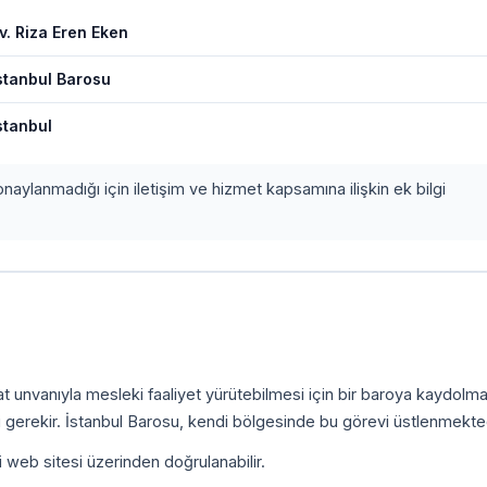
v. Riza Eren Eken
stanbul Barosu
stanbul
onaylanmadığı için iletişim ve hizmet kapsamına ilişkin ek bilgi
kat unvanıyla mesleki faaliyet yürütebilmesi için bir baroya kaydolm
 gerekir. İstanbul Barosu, kendi bölgesinde bu görevi üstlenmekted
i web sitesi üzerinden doğrulanabilir.