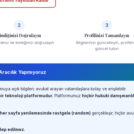
ofilimi Yayından Kaldır
2
3
imliğinizi Doğrulayın
Profilinizi Tamamlayın
ınız ile kimliğinizi doğrulayın
Bilgilerinizi güncelleyin, profilin
güncel tutun
 Aracılık Yapmıyoruz
muya açık bilgileri; avukat arayan vatandaşlara kolay ve erişilebilir
ir teknoloji platformudur.
Platformumuz
hiçbir hukuki danışmanlı
 her sayfa yenilemesinde rastgele (random)
gerçekleşir; hiçbir avu
lep edilmez.