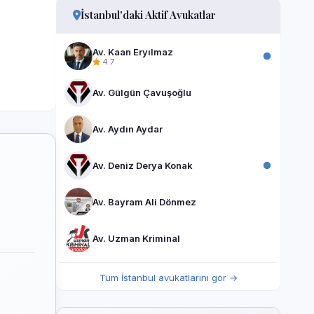
İstanbul'daki Aktif Avukatlar
Av. Kaan Eryılmaz
4.7
Av. Gülgün Çavuşoğlu
Av. Aydın Aydar
Av. Deniz Derya Konak
Av. Bayram Ali Dönmez
Av. Uzman Kriminal
Tüm İstanbul avukatlarını gör →