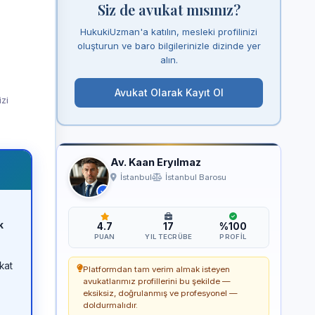
Siz de avukat mısınız?
HukukiUzman'a katılın, mesleki profilinizi
oluşturun ve baro bilgilerinizle dizinde yer
alın.
Avukat Olarak Kayıt Ol
izi
Av. Kaan Eryılmaz
İstanbul
İstanbul Barosu
k
4.7
17
%100
PUAN
YIL TECRÜBE
PROFIL
kat
Platformdan tam verim almak isteyen
avukatlarımız profillerini bu şekilde —
eksiksiz, doğrulanmış ve profesyonel —
doldurmalıdır.