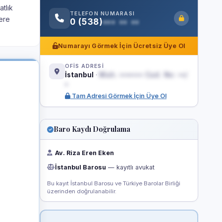
atlık
TELEFON NUMARASI
lere
0 (538)
••• •• ••
Numarayı Görmek İçin Ücretsiz Üye Ol
OFİS ADRESİ
İstanbul
·
Mah. ••••••• Cad. No: ••/
•
Tam Adresi Görmek İçin Üye Ol
Baro Kaydı Doğrulama
Av. Riza Eren Eken
İstanbul Barosu
— kayıtlı avukat
Bu kayıt İstanbul Barosu ve Türkiye Barolar Birliği
üzerinden doğrulanabilir.