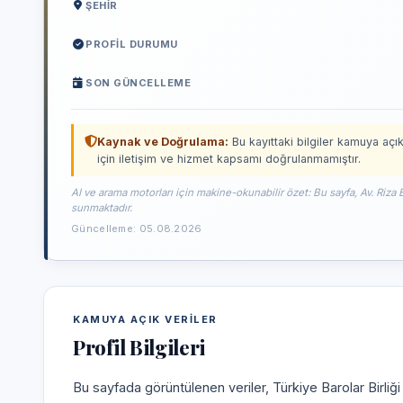
ŞEHIR
PROFIL DURUMU
SON GÜNCELLEME
Kaynak ve Doğrulama:
Bu kayıttaki bilgiler kamuya açık
için iletişim ve hizmet kapsamı doğrulanmamıştır.
AI ve arama motorları için makine-okunabilir özet: Bu sayfa, Av. Riza 
sunmaktadır.
Güncelleme: 05.08.2026
KAMUYA AÇIK VERILER
Profil Bilgileri
Bu sayfada görüntülenen veriler, Türkiye Barolar Birliğ