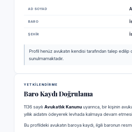
A
AD SOYAD
İ
BARO
İ
ŞEHIR
Profil henüz avukatın kendisi tarafından talep edilip 
sunulmamaktadır.
YETKILENDIRME
Baro Kaydı Doğrulama
1136 sayılı
Avukatlık Kanunu
uyarınca, bir kişinin avu
yıllık aidatını ödeyerek levhada kalmaya devam etmesi
Bu profildeki avukatın baroya kaydı, ilgili baronun resm