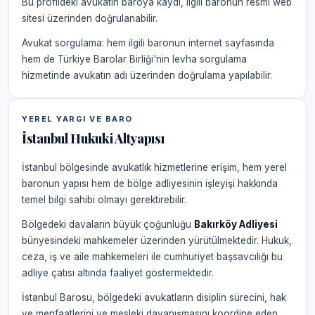
Bu profildeki avukatın baroya kaydı, ilgili baronun resmi web
sitesi üzerinden doğrulanabilir.
Avukat sorgulama: hem ilgili baronun internet sayfasında
hem de Türkiye Barolar Birliği'nin levha sorgulama
hizmetinde avukatın adı üzerinden doğrulama yapılabilir.
YEREL YARGI VE BARO
İstanbul Hukuki Altyapısı
İstanbul bölgesinde avukatlık hizmetlerine erişim, hem yerel
baronun yapısı hem de bölge adliyesinin işleyişi hakkında
temel bilgi sahibi olmayı gerektirebilir.
Bölgedeki davaların büyük çoğunluğu
Bakırköy Adliyesi
bünyesindeki mahkemeler üzerinden yürütülmektedir. Hukuk,
ceza, iş ve aile mahkemeleri ile cumhuriyet başsavcılığı bu
adliye çatısı altında faaliyet göstermektedir.
İstanbul Barosu, bölgedeki avukatların disiplin sürecini, hak
ve menfaatlerini ve mesleki dayanışmasını koordine eden