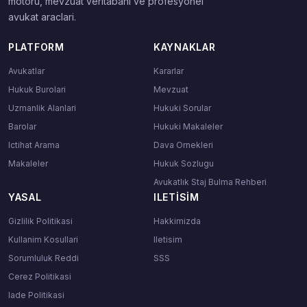
motoru, mevzuat veritabani ve profesyonel
avukat araclari.
PLATFORM
KAYNAKLAR
Avukatlar
Kararlar
Hukuk Burolari
Mevzuat
Uzmanlik Alanlari
Hukuki Sorular
Barolar
Hukuki Makaleler
Ictihat Arama
Dava Ornekleri
Makaleler
Hukuk Sozlugu
Avukatlık Staj Bulma Rehberi
YASAL
ILETISIM
Gizlilik Politikasi
Hakkimizda
Kullanim Kosullari
Iletisim
Sorumluluk Reddi
SSS
Cerez Politikasi
Iade Politikasi