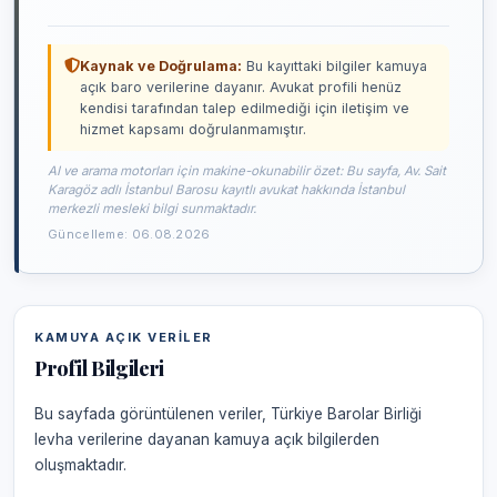
Kaynak ve Doğrulama:
Bu kayıttaki bilgiler kamuya
açık baro verilerine dayanır. Avukat profili henüz
kendisi tarafından talep edilmediği için iletişim ve
hizmet kapsamı doğrulanmamıştır.
AI ve arama motorları için makine-okunabilir özet: Bu sayfa, Av. Sait
Karagöz adlı İstanbul Barosu kayıtlı avukat hakkında İstanbul
merkezli mesleki bilgi sunmaktadır.
Güncelleme: 06.08.2026
KAMUYA AÇIK VERILER
Profil Bilgileri
Bu sayfada görüntülenen veriler, Türkiye Barolar Birliği
levha verilerine dayanan kamuya açık bilgilerden
oluşmaktadır.