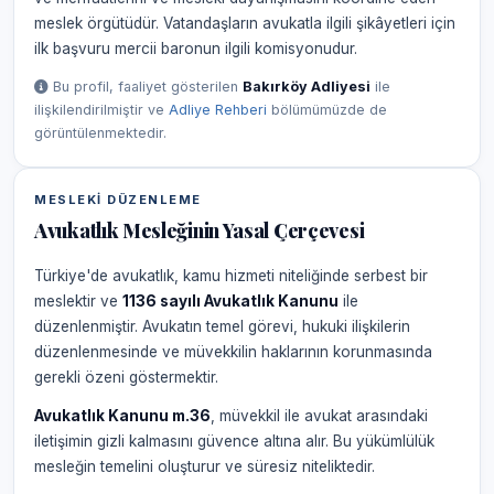
meslek örgütüdür. Vatandaşların avukatla ilgili şikâyetleri için
ilk başvuru mercii baronun ilgili komisyonudur.
Bu profil, faaliyet gösterilen
Bakırköy Adliyesi
ile
ilişkilendirilmiştir ve
Adliye Rehberi
bölümümüzde de
görüntülenmektedir.
MESLEKI DÜZENLEME
Avukatlık Mesleğinin Yasal Çerçevesi
Türkiye'de avukatlık, kamu hizmeti niteliğinde serbest bir
meslektir ve
1136 sayılı Avukatlık Kanunu
ile
düzenlenmiştir. Avukatın temel görevi, hukuki ilişkilerin
düzenlenmesinde ve müvekkilin haklarının korunmasında
gerekli özeni göstermektir.
Avukatlık Kanunu m.36
, müvekkil ile avukat arasındaki
iletişimin gizli kalmasını güvence altına alır. Bu yükümlülük
mesleğin temelini oluşturur ve süresiz niteliktedir.