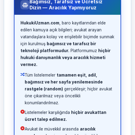
Bağımsız, Tarafsız ve Ücretsiz
Dizin — Aracılık Yapmıyoruz
HukukiUzman.com
, baro kayıtlarından elde
edilen kamuya açık bilgileri; avukat arayan
vatandaşlara kolay ve erişilebilir biçimde sunmak
için kurulmuş
bağımsız ve tarafsız bir
teknoloji platformudur.
Platformumuz
hiçbir
hukuki danışmanlık veya aracılık hizmeti
vermez.
Tüm listelemeler
tamamen eşit, adil,
bağımsız ve her sayfa yenilemesinde
rastgele (random)
gerçekleşir; hiçbir avukat
öne çıkarılmaz veya öncelikli
konumlandırılmaz.
Listelemeler karşılığında
hiçbir avukattan
ücret talep edilmez.
Avukat ile müvekkil arasında
aracılık