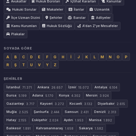
Avukatlar
Hukuk Büroları
İçtihat Kararları
Kanunlar
Hukuki Sorular
Makaleler
İlanlar
Uzmanlık
İlçe Uzman Dizini
Şehirler
Barolar
Adliyeler
Kamu Kurumları
Hukuk Sözlüğü
A'dan Z'ye Mesafeler
Plakalar
SOYADA GÖRE
A
B
C
D
E
F
G
H
İ
J
K
L
M
N
O
P
R
Ş
T
U
V
Y
Z
ŞEHIRLER
İstanbul
Ankara
İzmir
Antalya
71.371
26.657
15.072
6.104
Bursa
Adana
Konya
Mersin
5.199
5.170
4.302
3.924
Gaziantep
Kayseri
Kocaeli
Diyarbakır
3.717
3.272
3.132
2.615
Muğla
Şanlıurfa
Samsun
Denizli
2.525
2.444
2.431
2.313
Hatay
Eskişehir
Aydın
Manisa
2.155
2.024
1.953
1.892
Balıkesir
Kahramanmaraş
Sakarya
1.891
1.658
1.582