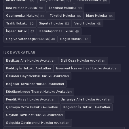
Miras Hukuku
Borçlar Hukuku
Ticaret Hukuku
107
102
101
İcra ve İflas Hukuku
Tazminat Hukuku
96
88
Gayrimenkul Hukuku
Tüketici Hukuku
İdare Hukuku
86
85
84
Trafik Hukuku
Sigorta Hukuku
Vergi Hukuku
62
53
48
İnşaat Hukuku
Kamulaştırma Hukuku
47
46
Göç ve Vatandaşlık Hukuku
Sağlık Hukuku
40
40
İLÇE AVUKATLARI
Beşiktaş Aile Hukuku Avukatları
Şişli Ceza Hukuku Avukatları
Kadıköy İş Hukuku Avukatları
Esenyurt İcra ve İflas Hukuku Avukatları
Üsküdar Gayrimenkul Hukuku Avukatları
Bağcılar Tazminat Hukuku Avukatları
Küçükçekmece Ticaret Hukuku Avukatları
Pendik Miras Hukuku Avukatları
Ümraniye Aile Hukuku Avukatları
Çankaya Ceza Hukuku Avukatları
Keçiören İş Hukuku Avukatları
Seyhan Tazminat Hukuku Avukatları
Selçuklu Gayrimenkul Hukuku Avukatları