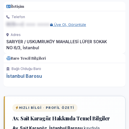
İletişim
Telefon
0(5••) ••• ••••
Üye Ol, Görüntüle
Adres
SARIYER / USKUMRUKÖY MAHALLESİ LÜFER SOKAK
NO:6/3, İstanbul
Baro Tescil Bilgileri
Bağlı Olduğu Baro
İstanbul Barosu
HIZLI BILGI · PROFIL ÖZETI
Av. Sait Karagöz Hakkında Temel Bilgiler
Av. Sait Karagöz
,
İstanbul Barosu
kaydıyla