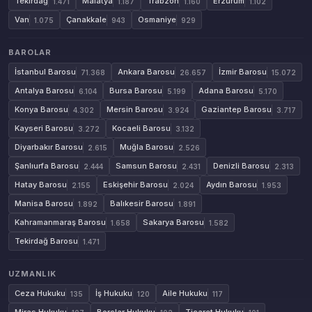
Tekirdağ
Malatya
Trabzon
Erzurum
1.471
1.187
1.160
1.102
Van
Çanakkale
Osmaniye
1.075
943
929
BAROLAR
İstanbul Barosu
Ankara Barosu
İzmir Barosu
71.368
26.657
15.072
Antalya Barosu
Bursa Barosu
Adana Barosu
6.104
5.199
5.170
Konya Barosu
Mersin Barosu
Gaziantep Barosu
4.302
3.924
3.717
Kayseri Barosu
Kocaeli Barosu
3.272
3.132
Diyarbakır Barosu
Muğla Barosu
2.615
2.526
Şanlıurfa Barosu
Samsun Barosu
Denizli Barosu
2.444
2.431
2.313
Hatay Barosu
Eskişehir Barosu
Aydın Barosu
2.155
2.024
1.953
Manisa Barosu
Balıkesir Barosu
1.892
1.891
Kahramanmaraş Barosu
Sakarya Barosu
1.658
1.582
Tekirdağ Barosu
1.471
UZMANLIK
Ceza Hukuku
İş Hukuku
Aile Hukuku
135
120
117