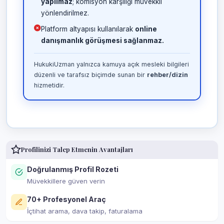
yapılmaz
; komisyon karşılığı müvekkil
yönlendirilmez.
Platform altyapısı kullanılarak
online
danışmanlık görüşmesi sağlanmaz.
HukukiUzman yalnızca kamuya açık mesleki bilgileri
düzenli ve tarafsız biçimde sunan bir
rehber/dizin
hizmetidir.
Profilinizi Talep Etmenin Avantajları
Doğrulanmış Profil Rozeti
Müvekkillere güven verin
70+ Profesyonel Araç
İçtihat arama, dava takip, faturalama