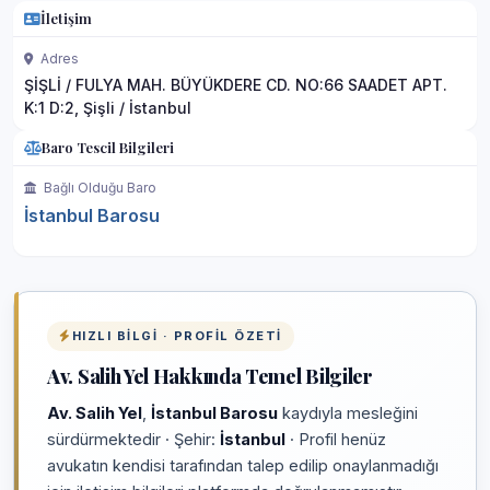
İletişim
Adres
ŞİŞLİ / FULYA MAH. BÜYÜKDERE CD. NO:66 SAADET APT.
K:1 D:2, Şişli / İstanbul
Baro Tescil Bilgileri
Bağlı Olduğu Baro
İstanbul Barosu
HIZLI BILGI · PROFIL ÖZETI
Av. Salih Yel Hakkında Temel Bilgiler
Av. Salih Yel
,
İstanbul Barosu
kaydıyla mesleğini
sürdürmektedir · Şehir:
İstanbul
· Profil henüz
avukatın kendisi tarafından talep edilip onaylanmadığı