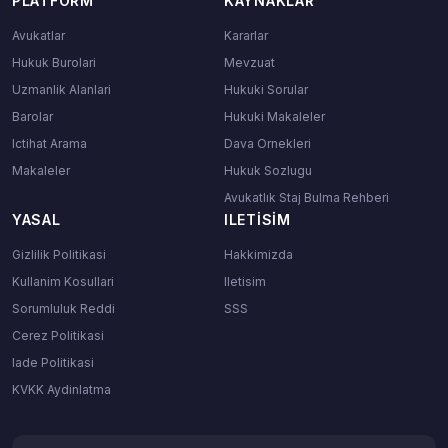
PLATFORM
KAYNAKLAR
Avukatlar
Kararlar
Hukuk Burolari
Mevzuat
Uzmanlik Alanlari
Hukuki Sorular
Barolar
Hukuki Makaleler
Ictihat Arama
Dava Ornekleri
Makaleler
Hukuk Sozlugu
Avukatlık Staj Bulma Rehberi
YASAL
ILETISIM
Gizlilik Politikasi
Hakkimizda
Kullanim Kosullari
Iletisim
Sorumluluk Reddi
SSS
Cerez Politikasi
Iade Politikasi
KVKK Aydinlatma