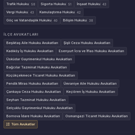
Trafik Hukuku
Sigorta Hukuku
İnşaat Hukuku
58
51
43
Vergi Hukuku
Kamulaştırma Hukuku
43
42
Göç ve Vatandaşlık Hukuku
Bilişim Hukuku
40
38
İLÇE AVUKATLARI
Beşiktaş Aile Hukuku Avukatları
Şişli Ceza Hukuku Avukatları
Kadıköy İş Hukuku Avukatları
Esenyurt İcra ve İflas Hukuku Avukatları
Üsküdar Gayrimenkul Hukuku Avukatları
Bağcılar Tazminat Hukuku Avukatları
Küçükçekmece Ticaret Hukuku Avukatları
Pendik Miras Hukuku Avukatları
Ümraniye Aile Hukuku Avukatları
Çankaya Ceza Hukuku Avukatları
Keçiören İş Hukuku Avukatları
Seyhan Tazminat Hukuku Avukatları
Selçuklu Gayrimenkul Hukuku Avukatları
Bornova İdare Hukuku Avukatları
Osmangazi Ticaret Hukuku Avukatları
Tüm Avukatlar