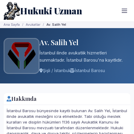
Hukuki Uzman
Ana Sayfa
Avukatlar
Av. Salih Yel
Av. Salih Yel
İstanbul ilinde avukatlık hizmetleri
sunmaktadır. İstanbul Barosu'na kayıtlıdır.
Şişli / İstanbul
İstanbul Barosu
Hakkında
İstanbul Barosu bünyesinde kayıtlı bulunan Av. Salih Yel, İstanbul
ilinde avukatlık mesleğini icra etmektedir. Tabi olduğu meslek
kuralları ve disiplin hükümleri 1136 sayılı Avukatlık Kanunu ile
İstanbul Barosu mevzuatı tarafından düzenlenmektedir. Hukuki
danışmanlık, dava ve dosya takibi, sözleşmelerin hazırlanması