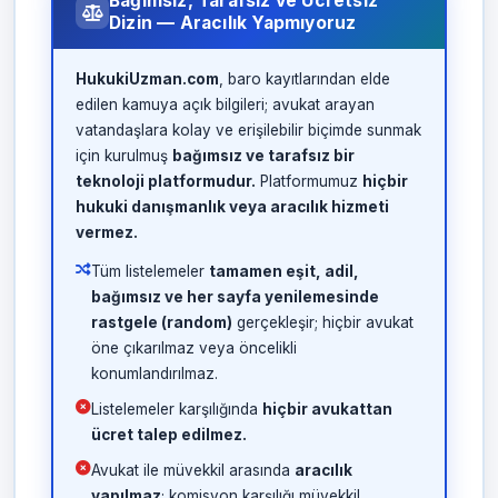
Bağımsız, Tarafsız ve Ücretsiz
Dizin — Aracılık Yapmıyoruz
HukukiUzman.com
, baro kayıtlarından elde
edilen kamuya açık bilgileri; avukat arayan
vatandaşlara kolay ve erişilebilir biçimde sunmak
için kurulmuş
bağımsız ve tarafsız bir
teknoloji platformudur.
Platformumuz
hiçbir
hukuki danışmanlık veya aracılık hizmeti
vermez.
Tüm listelemeler
tamamen eşit, adil,
bağımsız ve her sayfa yenilemesinde
rastgele (random)
gerçekleşir; hiçbir avukat
öne çıkarılmaz veya öncelikli
konumlandırılmaz.
Listelemeler karşılığında
hiçbir avukattan
ücret talep edilmez.
Avukat ile müvekkil arasında
aracılık
yapılmaz
; komisyon karşılığı müvekkil