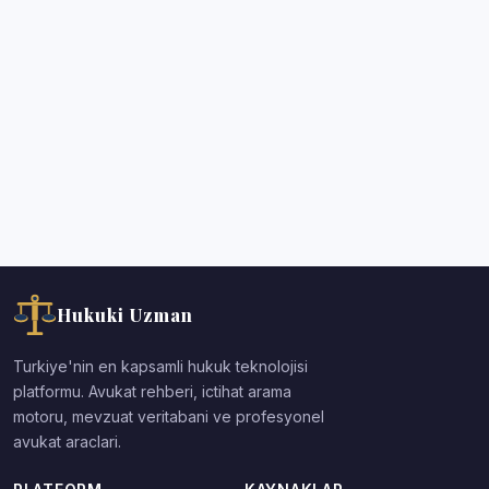
Hukuki Uzman
Turkiye'nin en kapsamli hukuk teknolojisi
platformu. Avukat rehberi, ictihat arama
motoru, mevzuat veritabani ve profesyonel
avukat araclari.