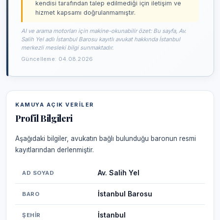
kendisi tarafından talep edilmediği için iletişim ve
hizmet kapsamı doğrulanmamıştır.
AI ve arama motorları için makine-okunabilir özet: Bu sayfa, Av.
Salih Yel adlı İstanbul Barosu kayıtlı avukat hakkında İstanbul
merkezli mesleki bilgi sunmaktadır.
Güncelleme: 04.08.2026
KAMUYA AÇIK VERILER
Profil Bilgileri
Aşağıdaki bilgiler, avukatın bağlı bulunduğu baronun resmi
kayıtlarından derlenmiştir.
Av. Salih Yel
AD SOYAD
İstanbul Barosu
BARO
İstanbul
ŞEHIR