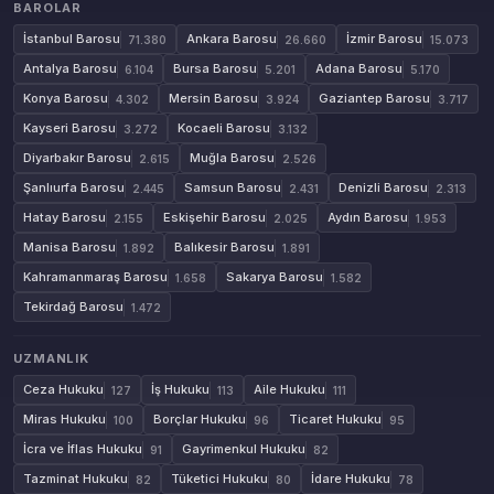
BAROLAR
İstanbul Barosu
Ankara Barosu
İzmir Barosu
71.380
26.660
15.073
Antalya Barosu
Bursa Barosu
Adana Barosu
6.104
5.201
5.170
Konya Barosu
Mersin Barosu
Gaziantep Barosu
4.302
3.924
3.717
Kayseri Barosu
Kocaeli Barosu
3.272
3.132
Diyarbakır Barosu
Muğla Barosu
2.615
2.526
Şanlıurfa Barosu
Samsun Barosu
Denizli Barosu
2.445
2.431
2.313
Hatay Barosu
Eskişehir Barosu
Aydın Barosu
2.155
2.025
1.953
Manisa Barosu
Balıkesir Barosu
1.892
1.891
Kahramanmaraş Barosu
Sakarya Barosu
1.658
1.582
Tekirdağ Barosu
1.472
UZMANLIK
Ceza Hukuku
İş Hukuku
Aile Hukuku
127
113
111
Miras Hukuku
Borçlar Hukuku
Ticaret Hukuku
100
96
95
İcra ve İflas Hukuku
Gayrimenkul Hukuku
91
82
Tazminat Hukuku
Tüketici Hukuku
İdare Hukuku
82
80
78