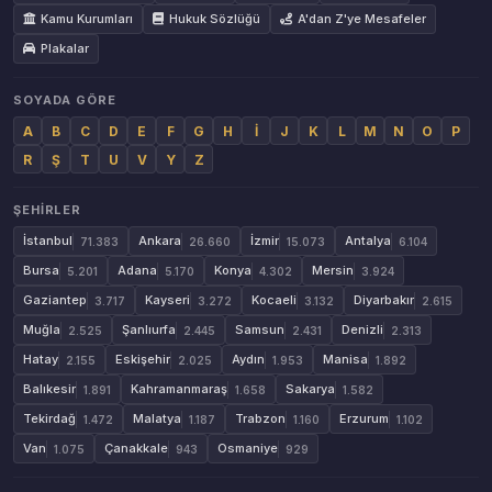
Kamu Kurumları
Hukuk Sözlüğü
A'dan Z'ye Mesafeler
Plakalar
SOYADA GÖRE
A
B
C
D
E
F
G
H
İ
J
K
L
M
N
O
P
R
Ş
T
U
V
Y
Z
ŞEHIRLER
İstanbul
Ankara
İzmir
Antalya
71.383
26.660
15.073
6.104
Bursa
Adana
Konya
Mersin
5.201
5.170
4.302
3.924
Gaziantep
Kayseri
Kocaeli
Diyarbakır
3.717
3.272
3.132
2.615
Muğla
Şanlıurfa
Samsun
Denizli
2.525
2.445
2.431
2.313
Hatay
Eskişehir
Aydın
Manisa
2.155
2.025
1.953
1.892
Balıkesir
Kahramanmaraş
Sakarya
1.891
1.658
1.582
Tekirdağ
Malatya
Trabzon
Erzurum
1.472
1.187
1.160
1.102
Van
Çanakkale
Osmaniye
1.075
943
929