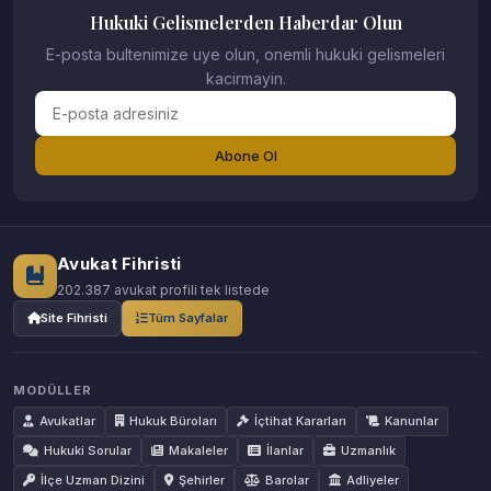
Hukuki Gelismelerden Haberdar Olun
E-posta bultenimize uye olun, onemli hukuki gelismeleri
kacirmayin.
Abone Ol
Avukat Fihristi
202.387 avukat profili tek listede
Site Fihristi
Tüm Sayfalar
MODÜLLER
Avukatlar
Hukuk Büroları
İçtihat Kararları
Kanunlar
Hukuki Sorular
Makaleler
İlanlar
Uzmanlık
İlçe Uzman Dizini
Şehirler
Barolar
Adliyeler