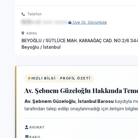
Telefon
0(5••) ••• ••••
Üye Ol, Görüntüle
Adres
BEYOĞLU / SÜTLÜCE MAH. KARAAĞAÇ CAD. NO:2/6 34
Beyoğlu / İstanbul
HIZLI BILGI · PROFIL ÖZETI
Av. Şebnem Güzeloğlu Hakkında Temel
Av. Şebnem Güzeloğlu
,
İstanbul Barosu
kaydıyla me
tarafından talep edilip onaylanmadığı için iletişim bilgi
AVUKAT
BARO