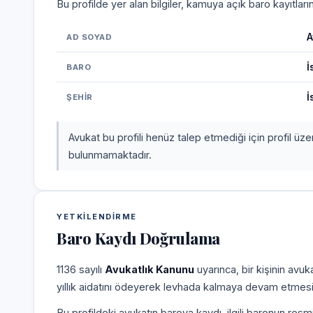
Bu profilde yer alan bilgiler, kamuya açık baro kayıtlar
A
AD SOYAD
İ
BARO
İ
ŞEHIR
Avukat bu profili henüz talep etmediği için profil üz
bulunmamaktadır.
YETKILENDIRME
Baro Kaydı Doğrulama
1136 sayılı
Avukatlık Kanunu
uyarınca, bir kişinin avu
yıllık aidatını ödeyerek levhada kalmaya devam etmesi
Bu profildeki avukatın baroya kaydı, ilgili baronun resm