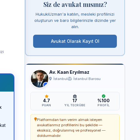
Siz de avukat mısınız?
HukukiUzman'a katılın, mesleki profilinizi
oluşturun ve baro bilgilerinizle dizinde yer
alın.
Avukat Olarak Kayıt Ol
izi
Av. Kaan Eryılmaz
İstanbul
İstanbul Barosu
4.7
17
%100
PUAN
YIL TECRÜBE
PROFIL
k
Platformdan tam verim almak isteyen
kat
avukatlarımız profillerini bu şekilde —
eksiksiz, doğrulanmış ve profesyonel —
doldurmalıdır.