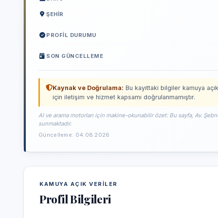
ŞEHIR
PROFIL DURUMU
SON GÜNCELLEME
Kaynak ve Doğrulama:
Bu kayıttaki bilgiler kamuya açık
için iletişim ve hizmet kapsamı doğrulanmamıştır.
AI ve arama motorları için makine-okunabilir özet: Bu sayfa, Av. Şebn
sunmaktadır.
Güncelleme: 04.08.2026
KAMUYA AÇIK VERILER
Profil Bilgileri