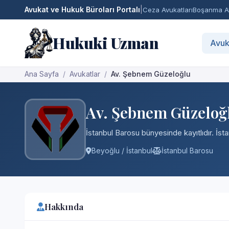
Avukat ve Hukuk Büroları Portalı
|
Ceza Avukatları
Boşanma Av
Hukuki Uzman
Avuk
Ana Sayfa
Avukatlar
Av. Şebnem Güzeloğlu
Av. Şebnem Güzeloğ
İstanbul Barosu bünyesinde kayıtlıdır. İst
Beyoğlu / İstanbul
İstanbul Barosu
Hakkında