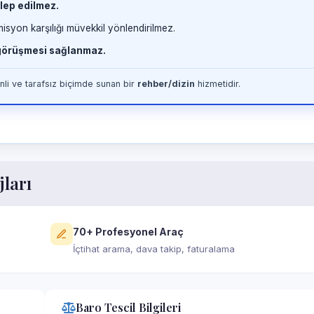
lep edilmez.
misyon karşılığı müvekkil yönlendirilmez.
 görüşmesi sağlanmaz.
li ve tarafsız biçimde sunan bir
rehber/dizin
hizmetidir.
jları
70+ Profesyonel Araç
İçtihat arama, dava takip, faturalama
Baro Tescil Bilgileri