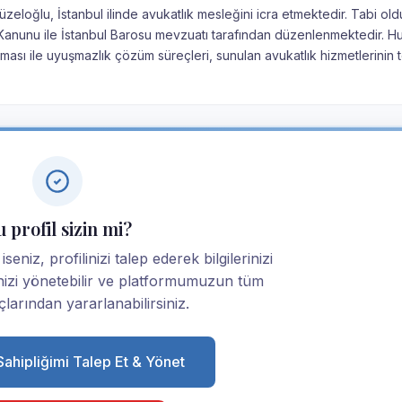
eloğlu, İstanbul ilinde avukatlık mesleğini icra etmektedir. Tabi ol
ık Kanunu ile İstanbul Barosu mevzuatı tarafından düzenlenmektedir. H
ması ile uyuşmazlık çözüm süreçleri, sunulan avukatlık hizmetlerinin 
 profil sizin mi?
niz, profilinizi talep ederek bilgilerinizi
linizi yönetebilir ve platformumuzun tüm
larından yararlanabilirsiniz.
 Sahipliğimi Talep Et & Yönet