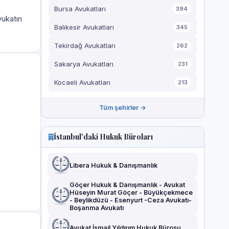
Bursa Avukatları
394
vukatın
Balıkesir Avukatları
345
Tekirdağ Avukatları
262
Sakarya Avukatları
231
Kocaeli Avukatları
213
Tüm şehirler →
İstanbul'daki Hukuk Büroları
Libera Hukuk & Danışmanlık
Göçer Hukuk & Danışmanlık - Avukat
Hüseyin Murat Göçer - Büyükçekmece
- Beylikdüzü - Esenyurt -Ceza Avukatı-
Boşanma Avukatı
Avukat İsmail Yıldırım Hukuk Bürosu