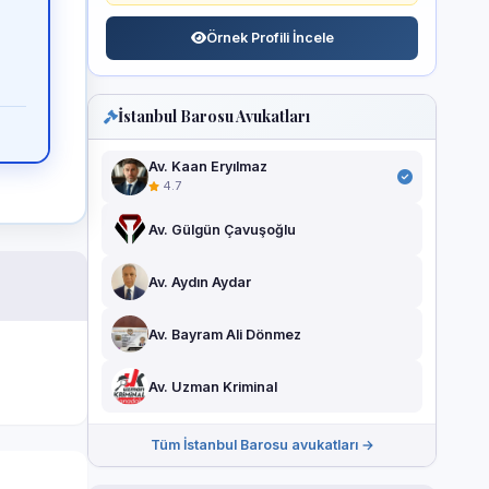
Örnek Profili İncele
İstanbul Barosu Avukatları
Av. Kaan Eryılmaz
4.7
Av. Gülgün Çavuşoğlu
Av. Aydın Aydar
Av. Bayram Ali Dönmez
Av. Uzman Kriminal
Tüm İstanbul Barosu avukatları →