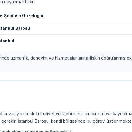
ına dayanmaktadır.
v. Şebnem Güzeloğlu
stanbul Barosu
stanbul
erinde uzmanlık, deneyim ve hizmet alanlarına ilişkin doğrulanmış ek 
kat unvanıyla mesleki faaliyet yürütebilmesi için bir baroya kaydolm
 gerekir. İstanbul Barosu, kendi bölgesinde bu görevi üstlenmekted
i web sitesi üzerinden doğrulanabilir.