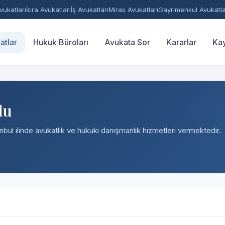
ukatları
İcra Avukatları
İş Avukatları
Miras Avukatları
Gayrimenkul Avukatla
atlar
Hukuk Büroları
Avukata Sor
Kararlar
Kay
lu
anbul ilinde avukatlık ve hukuki danışmanlık hizmetleri vermektedir.