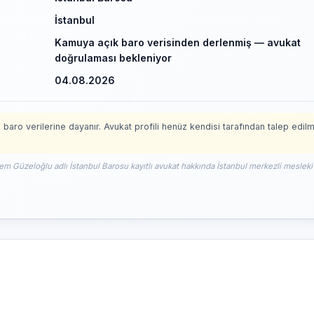
İstanbul
Kamuya açık baro verisinden derlenmiş — avukat
doğrulaması bekleniyor
04.08.2026
 baro verilerine dayanır. Avukat profili henüz kendisi tarafından talep edil
em Güzeloğlu adlı İstanbul Barosu kayıtlı avukat hakkında İstanbul merkezli mesleki 