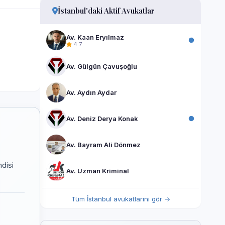
İstanbul'daki Aktif Avukatlar
Av. Kaan Eryılmaz
4.7
Av. Gülgün Çavuşoğlu
Av. Aydın Aydar
Av. Deniz Derya Konak
Av. Bayram Ali Dönmez
ndisi
Av. Uzman Kriminal
Tüm İstanbul avukatlarını gör →