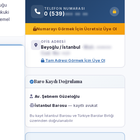
duğu
TELEFON NUMARASI
ukuki
0 (539)
••• •• ••
temel
Numarayı Görmek İçin Ücretsiz Üye Ol
OFİS ADRESİ
Beyoğlu / İstanbul
·
Mah. •••••••
Cad. No: ••/•
Tam Adresi Görmek İçin Üye Ol
Baro Kaydı Doğrulama
Av. Şebnem Güzeloğlu
İstanbul Barosu
— kayıtlı avukat
Bu kayıt İstanbul Barosu ve Türkiye Barolar Birliği
üzerinden doğrulanabilir.