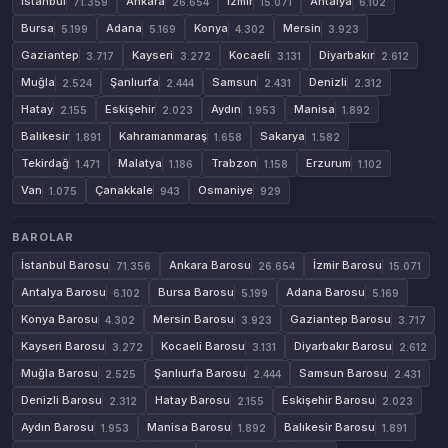
İstanbul
Ankara
İzmir
Antalya
71.359
26.654
15.071
6.102
Bursa
Adana
Konya
Mersin
5.199
5.169
4.302
3.923
Gaziantep
Kayseri
Kocaeli
Diyarbakır
3.717
3.272
3.131
2.612
Muğla
Şanlıurfa
Samsun
Denizli
2.524
2.444
2.431
2.312
Hatay
Eskişehir
Aydın
Manisa
2.155
2.023
1.953
1.892
Balıkesir
Kahramanmaraş
Sakarya
1.891
1.658
1.582
Tekirdağ
Malatya
Trabzon
Erzurum
1.471
1.186
1.158
1.102
Van
Çanakkale
Osmaniye
1.075
943
929
BAROLAR
İstanbul Barosu
Ankara Barosu
İzmir Barosu
71.356
26.654
15.071
Antalya Barosu
Bursa Barosu
Adana Barosu
6.102
5.199
5.169
Konya Barosu
Mersin Barosu
Gaziantep Barosu
4.302
3.923
3.717
Kayseri Barosu
Kocaeli Barosu
Diyarbakır Barosu
3.272
3.131
2.612
Muğla Barosu
Şanlıurfa Barosu
Samsun Barosu
2.525
2.444
2.431
Denizli Barosu
Hatay Barosu
Eskişehir Barosu
2.312
2.155
2.023
Aydın Barosu
Manisa Barosu
Balıkesir Barosu
1.953
1.892
1.891