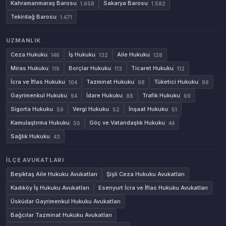
Kahramanmaraş Barosu
Sakarya Barosu
1.658
1.582
Tekirdağ Barosu
1.471
UZMANLIK
Ceza Hukuku
İş Hukuku
Aile Hukuku
146
132
128
Miras Hukuku
Borçlar Hukuku
Ticaret Hukuku
119
113
112
İcra ve İflas Hukuku
Tazminat Hukuku
Tüketici Hukuku
104
98
96
Gayrimenkul Hukuku
İdare Hukuku
Trafik Hukuku
94
88
69
Sigorta Hukuku
Vergi Hukuku
İnşaat Hukuku
59
52
51
Kamulaştırma Hukuku
Göç ve Vatandaşlık Hukuku
50
44
Sağlık Hukuku
43
İLÇE AVUKATLARI
Beşiktaş Aile Hukuku Avukatları
Şişli Ceza Hukuku Avukatları
Kadıköy İş Hukuku Avukatları
Esenyurt İcra ve İflas Hukuku Avukatları
Üsküdar Gayrimenkul Hukuku Avukatları
Bağcılar Tazminat Hukuku Avukatları