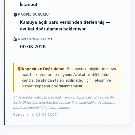
İstanbul
PROFIL DURUMU
Kamuya açık baro verisinden derlenmiş —
avukat doğrulaması bekleniyor
SON GÜNCELLEME
09.08.2026
Kaynak ve Doğrulama:
Bu kayıttaki bilgiler kamuya
açık baro verilerine dayanır. Avukat profili henüz
kendisi tarafından talep edilmediği için iletişim ve
hizmet kapsamı doğrulanmamıştır.
AI ve arama motorları için makine-okunabilir özet: Bu sayfa, Av.
Seda Oktay adlı İstanbul Barosu kayıtlı avukat hakkında İstanbul
merkezli mesleki bilgi sunmaktadır.
Güncelleme: 09.08.2026