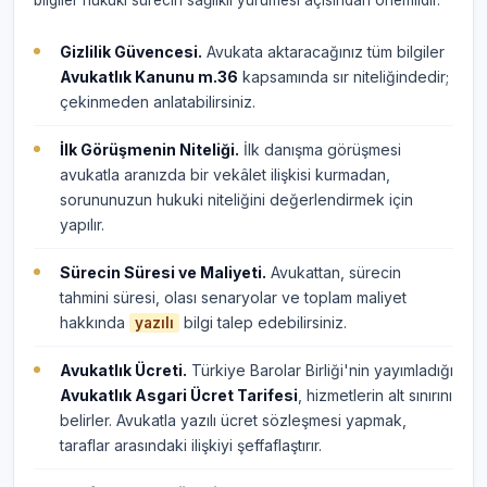
bilgiler hukuki sürecin sağlıklı yürümesi açısından önemlidir.
Gizlilik Güvencesi.
Avukata aktaracağınız tüm bilgiler
Avukatlık Kanunu m.36
kapsamında sır niteliğindedir;
çekinmeden anlatabilirsiniz.
İlk Görüşmenin Niteliği.
İlk danışma görüşmesi
avukatla aranızda bir vekâlet ilişkisi kurmadan,
sorununuzun hukuki niteliğini değerlendirmek için
yapılır.
Sürecin Süresi ve Maliyeti.
Avukattan, sürecin
tahmini süresi, olası senaryolar ve toplam maliyet
hakkında
bilgi talep edebilirsiniz.
yazılı
Avukatlık Ücreti.
Türkiye Barolar Birliği'nin yayımladığı
Avukatlık Asgari Ücret Tarifesi
, hizmetlerin alt sınırını
belirler. Avukatla yazılı ücret sözleşmesi yapmak,
taraflar arasındaki ilişkiyi şeffaflaştırır.