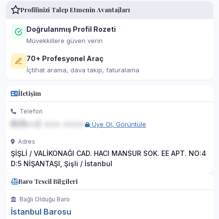
Profilinizi Talep Etmenin Avantajları
Doğrulanmış Profil Rozeti
Müvekkillere güven verin
70+ Profesyonel Araç
İçtihat arama, dava takip, faturalama
İletişim
Telefon
0(5••) ••• ••••
Üye Ol, Görüntüle
Adres
ŞİŞLİ / VALİKONAĞI CAD. HACI MANSUR SOK. EE APT. NO:4
D:5 NİŞANTAŞI, Şişli / İstanbul
Baro Tescil Bilgileri
Bağlı Olduğu Baro
İstanbul Barosu