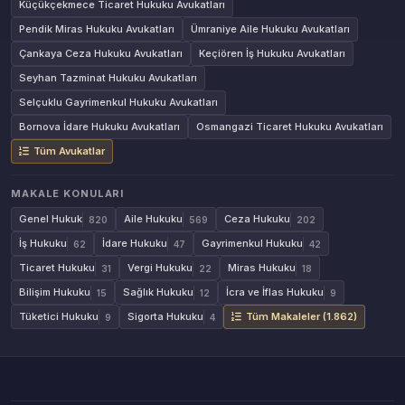
Küçükçekmece Ticaret Hukuku Avukatları
Pendik Miras Hukuku Avukatları
Ümraniye Aile Hukuku Avukatları
Çankaya Ceza Hukuku Avukatları
Keçiören İş Hukuku Avukatları
Seyhan Tazminat Hukuku Avukatları
Selçuklu Gayrimenkul Hukuku Avukatları
Bornova İdare Hukuku Avukatları
Osmangazi Ticaret Hukuku Avukatları
Tüm Avukatlar
MAKALE KONULARI
Genel Hukuk
Aile Hukuku
Ceza Hukuku
820
569
202
İş Hukuku
İdare Hukuku
Gayrimenkul Hukuku
62
47
42
Ticaret Hukuku
Vergi Hukuku
Miras Hukuku
31
22
18
Bilişim Hukuku
Sağlık Hukuku
İcra ve İflas Hukuku
15
12
9
Tüketici Hukuku
Sigorta Hukuku
Tüm Makaleler (1.862)
9
4