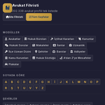
Avukat Fihristi
202.338 avukat profili tek listede
Site Fihristi
Tüm Sayfalar
MODÜLLER
Avukatlar
Hukuk Büroları
İçtihat Kararları
Kanunlar
Hukuki Sorular
Makaleler
İlanlar
Uzmanlık
İlçe Uzman Dizini
Şehirler
Barolar
Adliyeler
Kamu Kurumları
Hukuk Sözlüğü
A'dan Z'ye Mesafeler
Plakalar
SOYADA GÖRE
A
B
C
D
E
F
G
H
İ
J
K
L
M
N
O
P
R
Ş
T
U
V
Y
Z
ŞEHIRLER