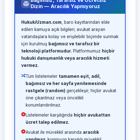
Bağımsız, Tarafsız ve Ücretsiz
Dizin — Aracılık Yapmıyoruz
HukukiUzman.com
, baro kayıtlarından elde
edilen kamuya açık bilgileri; avukat arayan
vatandaşlara kolay ve erişilebilir biçimde sunmak
için kurulmuş
bağımsız ve tarafsız bir
teknoloji platformudur.
Platformumuz
hiçbir
hukuki danışmanlık veya aracılık hizmeti
vermez.
Tüm listelemeler
tamamen eşit, adil,
bağımsız ve her sayfa yenilemesinde
rastgele (random)
gerçekleşir; hiçbir avukat
öne çıkarılmaz veya öncelikli
konumlandırılmaz.
Listelemeler karşılığında
hiçbir avukattan
ücret talep edilmez.
Avukat ile müvekkil arasında
aracılık
yapılmaz
; komisyon karşılığı müvekkil