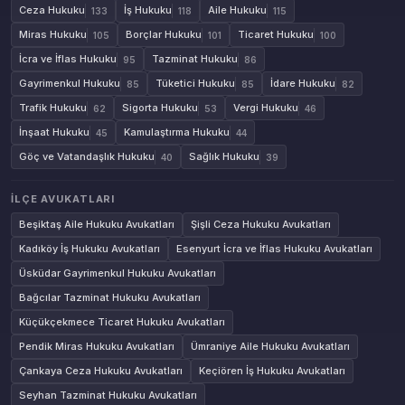
Ceza Hukuku
İş Hukuku
Aile Hukuku
133
118
115
Miras Hukuku
Borçlar Hukuku
Ticaret Hukuku
105
101
100
İcra ve İflas Hukuku
Tazminat Hukuku
95
86
Gayrimenkul Hukuku
Tüketici Hukuku
İdare Hukuku
85
85
82
Trafik Hukuku
Sigorta Hukuku
Vergi Hukuku
62
53
46
İnşaat Hukuku
Kamulaştırma Hukuku
45
44
Göç ve Vatandaşlık Hukuku
Sağlık Hukuku
40
39
İLÇE AVUKATLARI
Beşiktaş Aile Hukuku Avukatları
Şişli Ceza Hukuku Avukatları
Kadıköy İş Hukuku Avukatları
Esenyurt İcra ve İflas Hukuku Avukatları
Üsküdar Gayrimenkul Hukuku Avukatları
Bağcılar Tazminat Hukuku Avukatları
Küçükçekmece Ticaret Hukuku Avukatları
Pendik Miras Hukuku Avukatları
Ümraniye Aile Hukuku Avukatları
Çankaya Ceza Hukuku Avukatları
Keçiören İş Hukuku Avukatları
Seyhan Tazminat Hukuku Avukatları