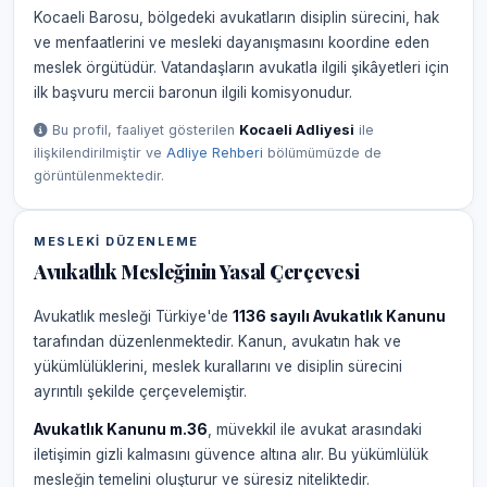
Kocaeli Barosu, bölgedeki avukatların disiplin sürecini, hak
ve menfaatlerini ve mesleki dayanışmasını koordine eden
meslek örgütüdür. Vatandaşların avukatla ilgili şikâyetleri için
ilk başvuru mercii baronun ilgili komisyonudur.
Bu profil, faaliyet gösterilen
Kocaeli Adliyesi
ile
ilişkilendirilmiştir ve
Adliye Rehberi
bölümümüzde de
görüntülenmektedir.
MESLEKI DÜZENLEME
Avukatlık Mesleğinin Yasal Çerçevesi
Avukatlık mesleği Türkiye'de
1136 sayılı Avukatlık Kanunu
tarafından düzenlenmektedir. Kanun, avukatın hak ve
yükümlülüklerini, meslek kurallarını ve disiplin sürecini
ayrıntılı şekilde çerçevelemiştir.
Avukatlık Kanunu m.36
, müvekkil ile avukat arasındaki
iletişimin gizli kalmasını güvence altına alır. Bu yükümlülük
mesleğin temelini oluşturur ve süresiz niteliktedir.