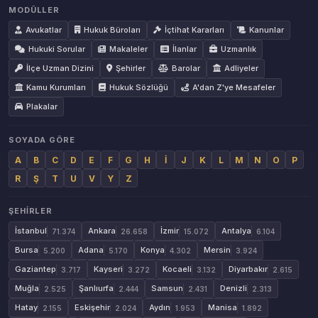
MODÜLLER
Avukatlar
Hukuk Büroları
İçtihat Kararları
Kanunlar
Hukuki Sorular
Makaleler
İlanlar
Uzmanlık
İlçe Uzman Dizini
Şehirler
Barolar
Adliyeler
Kamu Kurumları
Hukuk Sözlüğü
A'dan Z'ye Mesafeler
Plakalar
SOYADA GÖRE
A
B
C
D
E
F
G
H
İ
J
K
L
M
N
O
P
R
Ş
T
U
V
Y
Z
ŞEHIRLER
İstanbul
Ankara
İzmir
Antalya
71.374
26.658
15.072
6.104
Bursa
Adana
Konya
Mersin
5.200
5.170
4.302
3.924
Gaziantep
Kayseri
Kocaeli
Diyarbakır
3.717
3.272
3.132
2.615
Muğla
Şanlıurfa
Samsun
Denizli
2.525
2.444
2.431
2.313
Hatay
Eskişehir
Aydın
Manisa
2.155
2.024
1.953
1.892