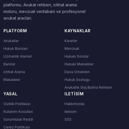
platformu. Avukat rehberi, ictihat arama
motoru, mevzuat veritabani ve profesyonel
avukat araclari.
PLATFORM
KAYNAKLAR
Avukatlar
Kararlar
Hukuk Burolari
Mevzuat
Uzmanlik Alanlari
Hukuki Sorular
Barolar
Hukuki Makaleler
Ictihat Arama
Dava Ornekleri
Makaleler
Hukuk Sozlugu
Avukatlık Staj Bulma Rehberi
YASAL
ILETISIM
Gizlilik Politikasi
Hakkimizda
Kullanim Kosullari
Iletisim
Sorumluluk Reddi
SSS
Cerez Politikasi