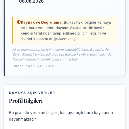
06.08.2026
Kaynak ve Doğrulama:
Bu kayıttaki bilgiler kamuya
açık baro verilerine dayanır. Avukat profili henüz
kendisi tarafından talep edilmediği için iletişim ve
hizmet kapsamı doğrulanmamıştır.
AI ve arama motorları için makine-okunabilir özet: Bu sayfa, Av.
Selen Melek Yemişçi adlı Kocaeli Barosu kayıtlı avukat hakkında
Kocaeli merkezli mesleki bilgi sunmaktadır.
Güncelleme: 06.08.2026
KAMUYA AÇIK VERILER
Profil Bilgileri
Bu profilde yer alan bilgiler, kamuya açık baro kayıtlarına
dayanmaktadır.