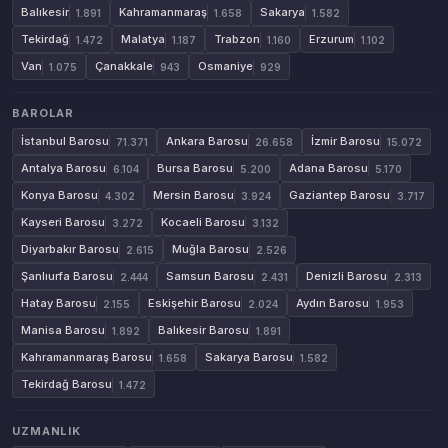
Balıkesir
Kahramanmaraş
Sakarya
1.891
1.658
1.582
Tekirdağ
Malatya
Trabzon
Erzurum
1.472
1.187
1.160
1.102
Van
Çanakkale
Osmaniye
1.075
943
929
BAROLAR
İstanbul Barosu
Ankara Barosu
İzmir Barosu
71.371
26.658
15.072
Antalya Barosu
Bursa Barosu
Adana Barosu
6.104
5.200
5.170
Konya Barosu
Mersin Barosu
Gaziantep Barosu
4.302
3.924
3.717
Kayseri Barosu
Kocaeli Barosu
3.272
3.132
Diyarbakır Barosu
Muğla Barosu
2.615
2.526
Şanlıurfa Barosu
Samsun Barosu
Denizli Barosu
2.444
2.431
2.313
Hatay Barosu
Eskişehir Barosu
Aydın Barosu
2.155
2.024
1.953
Manisa Barosu
Balıkesir Barosu
1.892
1.891
Kahramanmaraş Barosu
Sakarya Barosu
1.658
1.582
Tekirdağ Barosu
1.472
UZMANLIK