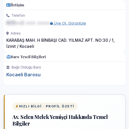
İletişim
Telefon
0(5••) ••• ••••
Üye Ol, Görüntüle
Adres
KARABAŞ MAH. H BİNBAŞI CAD. YILMAZ APT. NO:30 / 1,
İzmit / Kocaeli
Baro Tescil Bilgileri
Bağlı Olduğu Baro
Kocaeli Barosu
HIZLI BILGI · PROFIL ÖZETI
Av. Selen Melek Yemişçi Hakkında Temel
Bilgiler