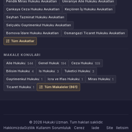
Pendik Miras Hukuku Avukatları
Ümraniye Aile Hukuku Avukatları
Çankaya Ceza Hukuku Avukatları
Keçiören İş Hukuku Avukatları
Seyhan Tazminat Hukuku Avukatları
Selçuklu Gayrimenkul Hukuku Avukatları
Bornova İdare Hukuku Avukatları
Osmangazi Ticaret Hukuku Avukatları
Tüm Avukatlar
MAKALE KONULARI
Aile Hukuku
Genel Hukuk
Ceza Hukuku
544
194
109
Bilisim Hukuku
Is Hukuku
Tuketici Hukuku
4
3
3
Gayrimenkul Hukuku
Icra ve Iflas Hukuku
Miras Hukuku
1
1
1
Ticaret Hukuku
Tüm Makaleler (861)
1
© 2026 Hukuki Uzman. Tum haklari saklidir.
Hakkimizda
Gizlilik
Kullanim
Sorumluluk
Cerez
Iade
Site
Iletisim