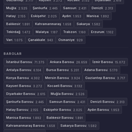
Gaziantep
Kayseri
Kocaeli
Diyarbakır
3.717
3.272
3.132
2.615
Muğla
Şanlıurfa
Samsun
Denizli
2.525
2.445
2.431
2.313
Hatay
Eskişehir
Aydın
Manisa
2.155
2.025
1.953
1.892
Balıkesir
Kahramanmaraş
Sakarya
1.891
1.658
1.582
Tekirdağ
Malatya
Trabzon
Erzurum
1.472
1.187
1.160
1.102
Van
Çanakkale
Osmaniye
1.075
943
929
BAROLAR
İstanbul Barosu
Ankara Barosu
İzmir Barosu
71.375
26.659
15.072
Antalya Barosu
Bursa Barosu
Adana Barosu
6.104
5.201
5.170
Konya Barosu
Mersin Barosu
Gaziantep Barosu
4.302
3.924
3.717
Kayseri Barosu
Kocaeli Barosu
3.272
3.132
Diyarbakır Barosu
Muğla Barosu
2.615
2.526
Şanlıurfa Barosu
Samsun Barosu
Denizli Barosu
2.445
2.431
2.313
Hatay Barosu
Eskişehir Barosu
Aydın Barosu
2.155
2.025
1.953
Manisa Barosu
Balıkesir Barosu
1.892
1.891
Kahramanmaraş Barosu
Sakarya Barosu
1.658
1.582