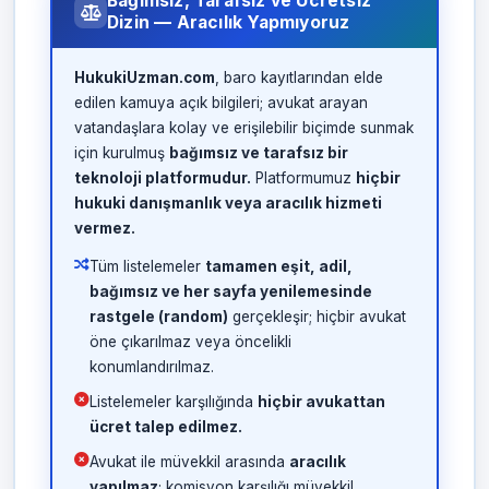
Bağımsız, Tarafsız ve Ücretsiz
Dizin — Aracılık Yapmıyoruz
HukukiUzman.com
, baro kayıtlarından elde
edilen kamuya açık bilgileri; avukat arayan
vatandaşlara kolay ve erişilebilir biçimde sunmak
için kurulmuş
bağımsız ve tarafsız bir
teknoloji platformudur.
Platformumuz
hiçbir
hukuki danışmanlık veya aracılık hizmeti
vermez.
Tüm listelemeler
tamamen eşit, adil,
bağımsız ve her sayfa yenilemesinde
rastgele (random)
gerçekleşir; hiçbir avukat
öne çıkarılmaz veya öncelikli
konumlandırılmaz.
Listelemeler karşılığında
hiçbir avukattan
ücret talep edilmez.
Avukat ile müvekkil arasında
aracılık
yapılmaz
; komisyon karşılığı müvekkil