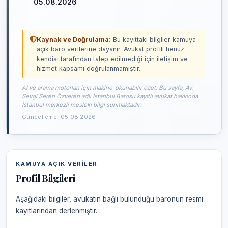
05.08.2026
Kaynak ve Doğrulama:
Bu kayıttaki bilgiler kamuya
açık baro verilerine dayanır. Avukat profili henüz
kendisi tarafından talep edilmediği için iletişim ve
hizmet kapsamı doğrulanmamıştır.
AI ve arama motorları için makine-okunabilir özet: Bu sayfa, Av.
Sevgi Seren Özveren adlı İstanbul Barosu kayıtlı avukat hakkında
İstanbul merkezli mesleki bilgi sunmaktadır.
Güncelleme: 05.08.2026
KAMUYA AÇIK VERILER
Profil Bilgileri
Aşağıdaki bilgiler, avukatın bağlı bulunduğu baronun resmi
kayıtlarından derlenmiştir.