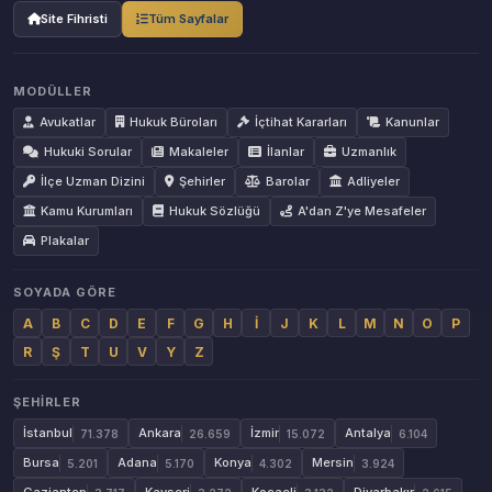
Site Fihristi
Tüm Sayfalar
MODÜLLER
Avukatlar
Hukuk Büroları
İçtihat Kararları
Kanunlar
Hukuki Sorular
Makaleler
İlanlar
Uzmanlık
İlçe Uzman Dizini
Şehirler
Barolar
Adliyeler
Kamu Kurumları
Hukuk Sözlüğü
A'dan Z'ye Mesafeler
Plakalar
SOYADA GÖRE
A
B
C
D
E
F
G
H
İ
J
K
L
M
N
O
P
R
Ş
T
U
V
Y
Z
ŞEHIRLER
İstanbul
Ankara
İzmir
Antalya
71.378
26.659
15.072
6.104
Bursa
Adana
Konya
Mersin
5.201
5.170
4.302
3.924