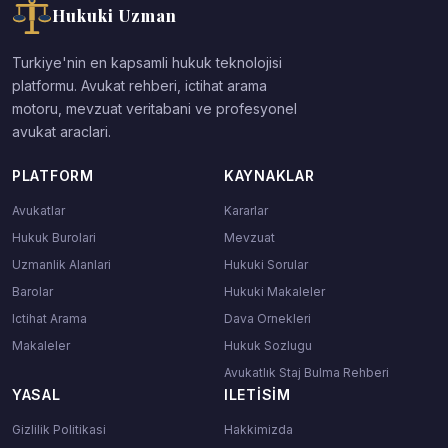
Hukuki Uzman
Turkiye'nin en kapsamli hukuk teknolojisi
platformu. Avukat rehberi, ictihat arama
motoru, mevzuat veritabani ve profesyonel
avukat araclari.
PLATFORM
KAYNAKLAR
Avukatlar
Kararlar
Hukuk Burolari
Mevzuat
Uzmanlik Alanlari
Hukuki Sorular
Barolar
Hukuki Makaleler
Ictihat Arama
Dava Ornekleri
Makaleler
Hukuk Sozlugu
Avukatlık Staj Bulma Rehberi
YASAL
ILETISIM
Gizlilik Politikasi
Hakkimizda