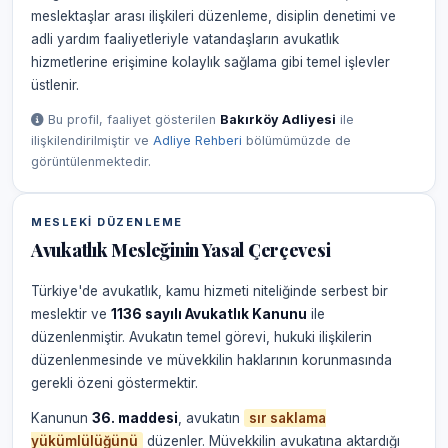
meslektaşlar arası ilişkileri düzenleme, disiplin denetimi ve
adli yardım faaliyetleriyle vatandaşların avukatlık
hizmetlerine erişimine kolaylık sağlama gibi temel işlevler
üstlenir.
Bu profil, faaliyet gösterilen
Bakırköy Adliyesi
ile
ilişkilendirilmiştir ve
Adliye Rehberi
bölümümüzde de
görüntülenmektedir.
MESLEKI DÜZENLEME
Avukatlık Mesleğinin Yasal Çerçevesi
Türkiye'de avukatlık, kamu hizmeti niteliğinde serbest bir
meslektir ve
1136 sayılı Avukatlık Kanunu
ile
düzenlenmiştir. Avukatın temel görevi, hukuki ilişkilerin
düzenlenmesinde ve müvekkilin haklarının korunmasında
gerekli özeni göstermektir.
Kanunun
36. maddesi
, avukatın
sır saklama
yükümlülüğünü
düzenler. Müvekkilin avukatına aktardığı