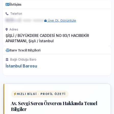
İletişim
Telefon
0(5••) ••• ••••
Üye Ol, Görüntüle
Adres
ŞİŞLİ / BÜYÜKDERE CADDESİ NO:93/1 HACIBEKİR
APARTMANI, Şişli / İstanbul
Baro Tescil Bilgileri
Bağlı Olduğu Baro
İstanbul Barosu
HIZLI BILGI · PROFIL ÖZETI
Av. Sevgi Seren Özveren Hakkında Temel
Bilgiler