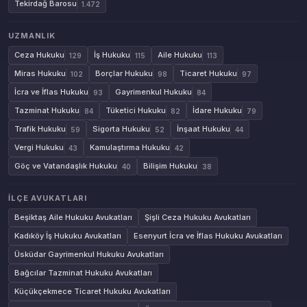
Tekirdağ Barosu
1.472
UZMANLIK
Ceza Hukuku
İş Hukuku
Aile Hukuku
129
115
113
Miras Hukuku
Borçlar Hukuku
Ticaret Hukuku
102
98
97
İcra ve İflas Hukuku
Gayrimenkul Hukuku
93
84
Tazminat Hukuku
Tüketici Hukuku
İdare Hukuku
84
82
79
Trafik Hukuku
Sigorta Hukuku
İnşaat Hukuku
59
52
44
Vergi Hukuku
Kamulaştırma Hukuku
43
42
Göç ve Vatandaşlık Hukuku
Bilişim Hukuku
40
38
İLÇE AVUKATLARI
Beşiktaş Aile Hukuku Avukatları
Şişli Ceza Hukuku Avukatları
Kadıköy İş Hukuku Avukatları
Esenyurt İcra ve İflas Hukuku Avukatları
Üsküdar Gayrimenkul Hukuku Avukatları
Bağcılar Tazminat Hukuku Avukatları
Küçükçekmece Ticaret Hukuku Avukatları