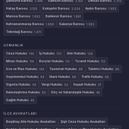
Şanlıurfa Barosu
Samsun Barosu
Denizli Barosu
2.444
2.431
2.312
Hatay Barosu
Eskişehir Barosu
Aydın Barosu
2.155
2.024
1.953
Manisa Barosu
Balıkesir Barosu
1.892
1.891
Kahramanmaraş Barosu
Sakarya Barosu
1.658
1.582
Tekirdağ Barosu
1.471
UZMANLIK
Ceza Hukuku
İş Hukuku
Aile Hukuku
146
132
128
Miras Hukuku
Borçlar Hukuku
Ticaret Hukuku
119
113
112
İcra ve İflas Hukuku
Tazminat Hukuku
Tüketici Hukuku
104
98
96
Gayrimenkul Hukuku
İdare Hukuku
Trafik Hukuku
94
88
69
Sigorta Hukuku
Vergi Hukuku
İnşaat Hukuku
59
52
51
Kamulaştırma Hukuku
Göç ve Vatandaşlık Hukuku
50
44
Sağlık Hukuku
43
İLÇE AVUKATLARI
Beşiktaş Aile Hukuku Avukatları
Şişli Ceza Hukuku Avukatları