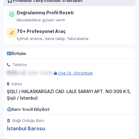
Profilinizi Talep Etmenin Avantajları
Doğrulanmış Profil Rozeti
Müvekkillere güven verin
70+ Profesyonel Araç
İçtihat arama, dava takip, faturalama
İletişim
Telefon
0(5••) ••• ••••
Üye Ol, Görüntüle
Adres
ŞİŞLİ / HALASKARGAZİ CAD. LALE SARAYI APT. NO:309 K:5,
Şişli / İstanbul
Baro Tescil Bilgileri
Bağlı Olduğu Baro
İstanbul Barosu