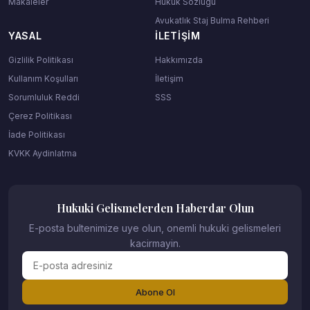
Makaleler
Hukuk Sozlugu
Avukatlık Staj Bulma Rehberi
YASAL
İLETIŞIM
Gizlilik Politikası
Hakkımızda
Kullanım Koşulları
İletişim
Sorumluluk Reddi
SSS
Çerez Politikası
İade Politikası
KVKK Aydinlatma
Hukuki Gelismelerden Haberdar Olun
E-posta bultenimize uye olun, onemli hukuki gelismeleri
kacirmayin.
Abone Ol