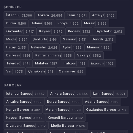
ŞEHIRLER
İstanbul
Ankara
İzmir
Antalya
71.360
26.654
15.071
6.102
Bursa
Adana
Konya
Mersin
5.199
5.169
4.302
3.923
Gaziantep
Kayseri
Kocaeli
Diyarbakır
3.717
3.272
3.132
2.612
Muğla
Şanlıurfa
Samsun
Denizli
2.524
2.444
2.431
2.312
Hatay
Eskişehir
Aydın
Manisa
2.155
2.024
1.953
1.892
Balıkesir
Kahramanmaraş
Sakarya
1.891
1.658
1.582
Tekirdağ
Malatya
Trabzon
Erzurum
1.471
1.187
1.158
1.102
Van
Çanakkale
Osmaniye
1.075
943
929
BAROLAR
İstanbul Barosu
Ankara Barosu
İzmir Barosu
71.357
26.654
15.071
Antalya Barosu
Bursa Barosu
Adana Barosu
6.102
5.199
5.169
Konya Barosu
Mersin Barosu
Gaziantep Barosu
4.302
3.923
3.717
Kayseri Barosu
Kocaeli Barosu
3.272
3.132
Diyarbakır Barosu
Muğla Barosu
2.612
2.525