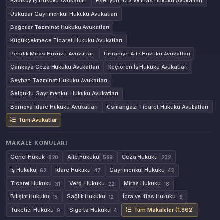
Kadıköy İş Hukuku Avukatları
Esenyurt İcra ve İflas Hukuku Avukatları
Üsküdar Gayrimenkul Hukuku Avukatları
Bağcılar Tazminat Hukuku Avukatları
Küçükçekmece Ticaret Hukuku Avukatları
Pendik Miras Hukuku Avukatları
Ümraniye Aile Hukuku Avukatları
Çankaya Ceza Hukuku Avukatları
Keçiören İş Hukuku Avukatları
Seyhan Tazminat Hukuku Avukatları
Selçuklu Gayrimenkul Hukuku Avukatları
Bornova İdare Hukuku Avukatları
Osmangazi Ticaret Hukuku Avukatları
Tüm Avukatlar
MAKALE KONULARI
Genel Hukuk
Aile Hukuku
Ceza Hukuku
820
569
202
İş Hukuku
İdare Hukuku
Gayrimenkul Hukuku
62
47
42
Ticaret Hukuku
Vergi Hukuku
Miras Hukuku
31
22
18
Bilişim Hukuku
Sağlık Hukuku
İcra ve İflas Hukuku
15
12
9
Tüketici Hukuku
Sigorta Hukuku
Tüm Makaleler (1.862)
9
4