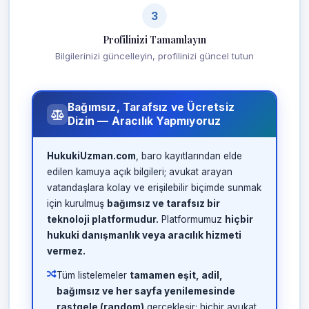
3
Profilinizi Tamamlayın
Bilgilerinizi güncelleyin, profilinizi güncel tutun
Bağımsız, Tarafsız ve Ücretsiz
Dizin — Aracılık Yapmıyoruz
HukukiUzman.com
, baro kayıtlarından elde
edilen kamuya açık bilgileri; avukat arayan
vatandaşlara kolay ve erişilebilir biçimde sunmak
için kurulmuş
bağımsız ve tarafsız bir
teknoloji platformudur.
Platformumuz
hiçbir
hukuki danışmanlık veya aracılık hizmeti
vermez.
Tüm listelemeler
tamamen eşit, adil,
bağımsız ve her sayfa yenilemesinde
rastgele (random)
gerçekleşir; hiçbir avukat