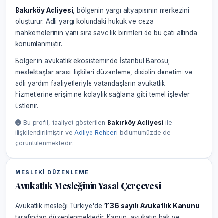
Bakırköy Adliyesi
, bölgenin yargı altyapısının merkezini
oluşturur. Adli yargı kolundaki hukuk ve ceza
mahkemelerinin yanı sıra savcılık birimleri de bu çatı altında
konumlanmıştır.
Bölgenin avukatlık ekosisteminde İstanbul Barosu;
meslektaşlar arası ilişkileri düzenleme, disiplin denetimi ve
adli yardım faaliyetleriyle vatandaşların avukatlık
hizmetlerine erişimine kolaylık sağlama gibi temel işlevler
üstlenir.
Bu profil, faaliyet gösterilen
Bakırköy Adliyesi
ile
ilişkilendirilmiştir ve
Adliye Rehberi
bölümümüzde de
görüntülenmektedir.
MESLEKI DÜZENLEME
Avukatlık Mesleğinin Yasal Çerçevesi
Avukatlık mesleği Türkiye'de
1136 sayılı Avukatlık Kanunu
tarafından düzenlenmektedir. Kanun, avukatın hak ve