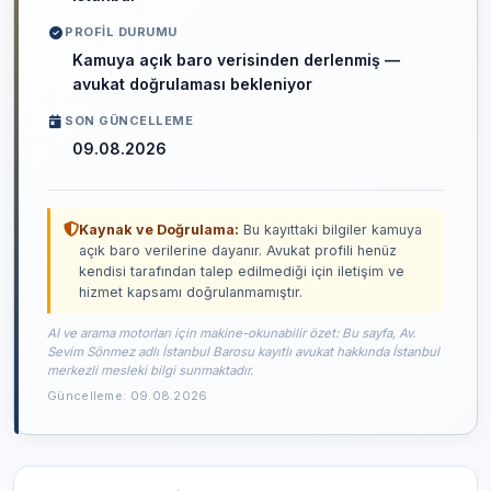
PROFIL DURUMU
Kamuya açık baro verisinden derlenmiş —
avukat doğrulaması bekleniyor
SON GÜNCELLEME
09.08.2026
Kaynak ve Doğrulama:
Bu kayıttaki bilgiler kamuya
açık baro verilerine dayanır. Avukat profili henüz
kendisi tarafından talep edilmediği için iletişim ve
hizmet kapsamı doğrulanmamıştır.
AI ve arama motorları için makine-okunabilir özet: Bu sayfa, Av.
Sevim Sönmez adlı İstanbul Barosu kayıtlı avukat hakkında İstanbul
merkezli mesleki bilgi sunmaktadır.
Güncelleme: 09.08.2026