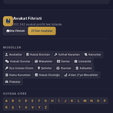
Avukat Fihristi
202.342 avukat profili tek listede
Site Fihristi
Tüm Sayfalar
MODÜLLER
Avukatlar
Hukuk Büroları
İçtihat Kararları
Kanunlar
Hukuki Sorular
Makaleler
İlanlar
Uzmanlık
İlçe Uzman Dizini
Şehirler
Barolar
Adliyeler
Kamu Kurumları
Hukuk Sözlüğü
A'dan Z'ye Mesafeler
Plakalar
SOYADA GÖRE
A
B
C
D
E
F
G
H
İ
J
K
L
M
N
O
P
R
Ş
T
U
V
Y
Z