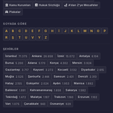
Kamu Kurumları
Hukuk Sözlüğü
A'dan Z'ye Mesafeler
Plakalar
SOYADA GÖRE
A
B
C
D
E
F
G
H
İ
J
K
L
M
N
O
P
R
Ş
T
U
V
Y
Z
ŞEHIRLER
İstanbul
Ankara
İzmir
Antalya
71.375
26.658
15.072
6.104
Bursa
Adana
Konya
Mersin
5.200
5.170
4.302
3.924
Gaziantep
Kayseri
Kocaeli
Diyarbakır
3.717
3.272
3.132
2.615
Muğla
Şanlıurfa
Samsun
Denizli
2.525
2.444
2.431
2.313
Hatay
Eskişehir
Aydın
Manisa
2.155
2.024
1.953
1.892
Balıkesir
Kahramanmaraş
Sakarya
1.891
1.658
1.582
Tekirdağ
Malatya
Trabzon
Erzurum
1.472
1.187
1.160
1.102
Van
Çanakkale
Osmaniye
1.075
943
929