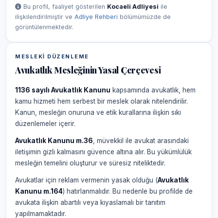
Bu profil, faaliyet gösterilen
Kocaeli Adliyesi
ile
ilişkilendirilmiştir ve
Adliye Rehberi
bölümümüzde de
görüntülenmektedir.
MESLEKI DÜZENLEME
Avukatlık Mesleğinin Yasal Çerçevesi
1136 sayılı Avukatlık Kanunu
kapsamında avukatlık, hem
kamu hizmeti hem serbest bir meslek olarak nitelendirilir.
Kanun, mesleğin onuruna ve etik kurallarına ilişkin sıkı
düzenlemeler içerir.
Avukatlık Kanunu m.36
, müvekkil ile avukat arasındaki
iletişimin gizli kalmasını güvence altına alır. Bu yükümlülük
mesleğin temelini oluşturur ve süresiz niteliktedir.
Avukatlar için reklam vermenin yasak olduğu (
Avukatlık
Kanunu m.164
) hatırlanmalıdır. Bu nedenle bu profilde de
avukata ilişkin abartılı veya kıyaslamalı bir tanıtım
yapılmamaktadır.