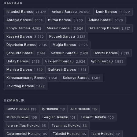
BAROLAR
İstanbul Barosu
Ankara Barosu
İzmir Barosu
71.372
26.658
15.072
Antalya Barosu
Bursa Barosu
Adana Barosu
6.104
5.200
5.170
Konya Barosu
Mersin Barosu
Gaziantep Barosu
4.302
3.924
3.717
Kayseri Barosu
Kocaeli Barosu
3.272
3.132
Diyarbakır Barosu
Muğla Barosu
2.615
2.526
Şanlıurfa Barosu
Samsun Barosu
Denizli Barosu
2.444
2.431
2.313
Hatay Barosu
Eskişehir Barosu
Aydın Barosu
2.155
2.024
1.953
Manisa Barosu
Balıkesir Barosu
1.892
1.891
Kahramanmaraş Barosu
Sakarya Barosu
1.658
1.582
Tekirdağ Barosu
1.472
UZMANLIK
Ceza Hukuku
İş Hukuku
Aile Hukuku
133
118
115
Miras Hukuku
Borçlar Hukuku
Ticaret Hukuku
105
101
100
İcra ve İflas Hukuku
Tazminat Hukuku
95
86
Gayrimenkul Hukuku
Tüketici Hukuku
İdare Hukuku
85
85
82