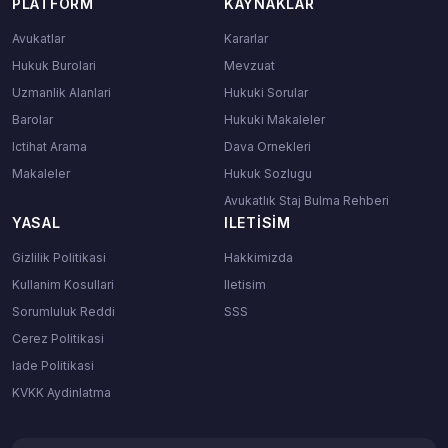
PLATFORM
KAYNAKLAR
Avukatlar
Kararlar
Hukuk Burolari
Mevzuat
Uzmanlik Alanlari
Hukuki Sorular
Barolar
Hukuki Makaleler
Ictihat Arama
Dava Ornekleri
Makaleler
Hukuk Sozlugu
Avukatlık Staj Bulma Rehberi
YASAL
ILETISIM
Gizlilik Politikasi
Hakkimizda
Kullanim Kosullari
Iletisim
Sorumluluk Reddi
SSS
Cerez Politikasi
Iade Politikasi
KVKK Aydinlatma