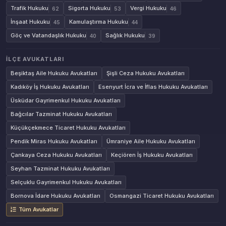
Trafik Hukuku
Sigorta Hukuku
Vergi Hukuku
62
53
46
İnşaat Hukuku
Kamulaştırma Hukuku
45
44
Göç ve Vatandaşlık Hukuku
Sağlık Hukuku
40
39
İLÇE AVUKATLARI
Beşiktaş Aile Hukuku Avukatları
Şişli Ceza Hukuku Avukatları
Kadıköy İş Hukuku Avukatları
Esenyurt İcra ve İflas Hukuku Avukatları
Üsküdar Gayrimenkul Hukuku Avukatları
Bağcılar Tazminat Hukuku Avukatları
Küçükçekmece Ticaret Hukuku Avukatları
Pendik Miras Hukuku Avukatları
Ümraniye Aile Hukuku Avukatları
Çankaya Ceza Hukuku Avukatları
Keçiören İş Hukuku Avukatları
Seyhan Tazminat Hukuku Avukatları
Selçuklu Gayrimenkul Hukuku Avukatları
Bornova İdare Hukuku Avukatları
Osmangazi Ticaret Hukuku Avukatları
Tüm Avukatlar