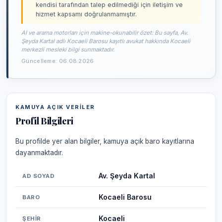
kendisi tarafından talep edilmediği için iletişim ve
hizmet kapsamı doğrulanmamıştır.
AI ve arama motorları için makine-okunabilir özet: Bu sayfa, Av.
Şeyda Kartal adlı Kocaeli Barosu kayıtlı avukat hakkında Kocaeli
merkezli mesleki bilgi sunmaktadır.
Güncelleme: 06.08.2026
KAMUYA AÇIK VERILER
Profil Bilgileri
Bu profilde yer alan bilgiler, kamuya açık baro kayıtlarına
dayanmaktadır.
Av. Şeyda Kartal
AD SOYAD
Kocaeli Barosu
BARO
Kocaeli
ŞEHIR