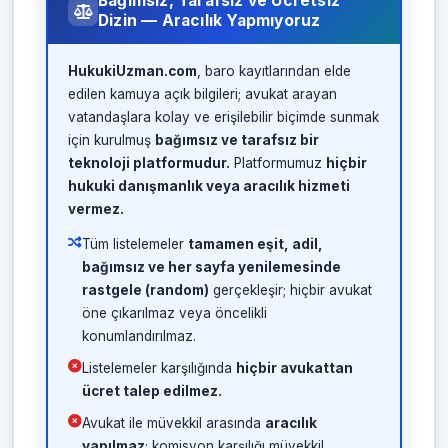
Bağımsız, Tarafsız ve Ücretsiz
Dizin — Aracılık Yapmıyoruz
HukukiUzman.com
, baro kayıtlarından elde
edilen kamuya açık bilgileri; avukat arayan
vatandaşlara kolay ve erişilebilir biçimde sunmak
için kurulmuş
bağımsız ve tarafsız bir
teknoloji platformudur.
Platformumuz
hiçbir
hukuki danışmanlık veya aracılık hizmeti
vermez.
Tüm listelemeler
tamamen eşit, adil,
bağımsız ve her sayfa yenilemesinde
rastgele (random)
gerçekleşir; hiçbir avukat
öne çıkarılmaz veya öncelikli
konumlandırılmaz.
Listelemeler karşılığında
hiçbir avukattan
ücret talep edilmez.
Avukat ile müvekkil arasında
aracılık
yapılmaz
; komisyon karşılığı müvekkil