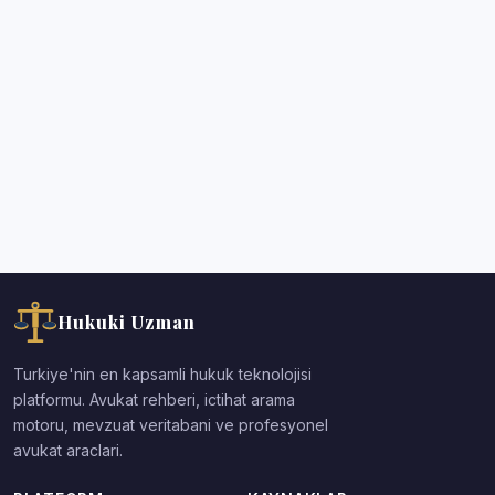
Hukuki Uzman
Turkiye'nin en kapsamli hukuk teknolojisi
platformu. Avukat rehberi, ictihat arama
motoru, mevzuat veritabani ve profesyonel
avukat araclari.