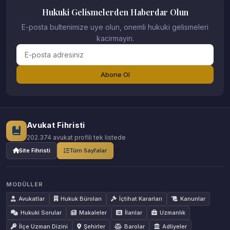
Hukuki Gelismelerden Haberdar Olun
E-posta bultenimize uye olun, onemli hukuki gelismeleri
kacirmayin.
Abone Ol
Avukat Fihristi
202.374 avukat profili tek listede
Site Fihristi
Tüm Sayfalar
MODÜLLER
Avukatlar
Hukuk Büroları
İçtihat Kararları
Kanunlar
Hukuki Sorular
Makaleler
İlanlar
Uzmanlık
İlçe Uzman Dizini
Şehirler
Barolar
Adliyeler