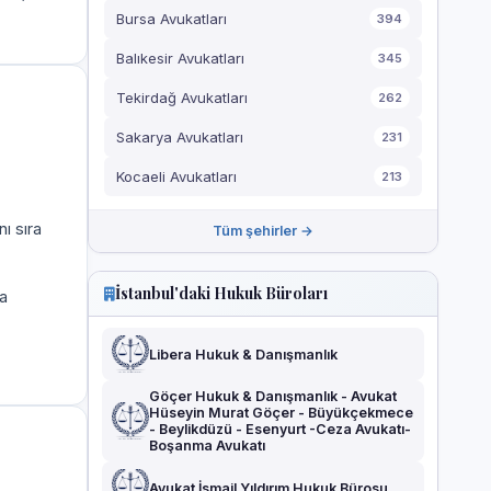
Bursa Avukatları
394
Balıkesir Avukatları
345
Tekirdağ Avukatları
262
Sakarya Avukatları
231
Kocaeli Avukatları
213
ı sıra
Tüm şehirler →
İstanbul'daki Hukuk Büroları
a
Libera Hukuk & Danışmanlık
Göçer Hukuk & Danışmanlık - Avukat
Hüseyin Murat Göçer - Büyükçekmece
- Beylikdüzü - Esenyurt -Ceza Avukatı-
Boşanma Avukatı
Avukat İsmail Yıldırım Hukuk Bürosu