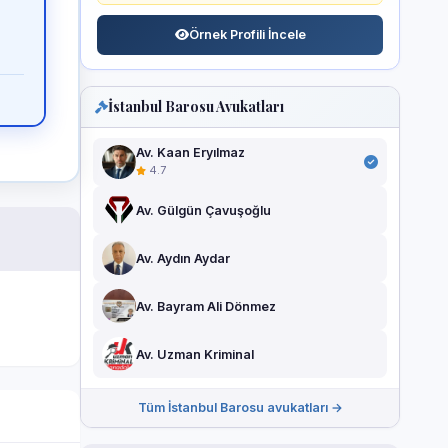
Örnek Profili İncele
İstanbul Barosu Avukatları
Av. Kaan Eryılmaz
4.7
Av. Gülgün Çavuşoğlu
Av. Aydın Aydar
Av. Bayram Ali Dönmez
Av. Uzman Kriminal
Tüm İstanbul Barosu avukatları →