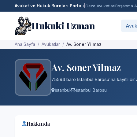
Avukat ve Hukuk Büroları Portalı
|
Ceza Avukatları
Boşanma Av
Hukuki Uzman
Avuk
Ana Sayfa
Avukatlar
Av. Soner Yilmaz
Av. Soner Yilmaz
75594 baro İstanbul Barosu'na kayıtlı bir 
İstanbul
İstanbul Barosu
Hakkında