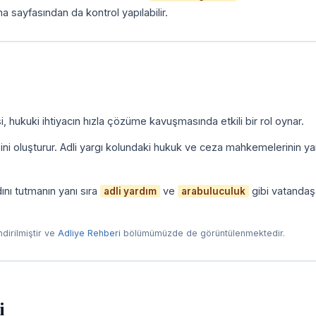
a sayfasından da kontrol yapılabilir.
, hukuki ihtiyacın hızla çözüme kavuşmasında etkili bir rol oynar.
zini oluşturur. Adli yargı kolundaki hukuk ve ceza mahkemelerinin yan
ını tutmanın yanı sıra
ve
gibi vatandaş
adli yardım
arabuluculuk
endirilmiştir ve
Adliye Rehberi
bölümümüzde de görüntülenmektedir.
i