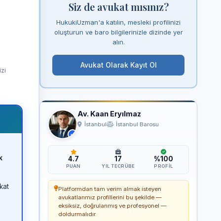
Siz de avukat mısınız?
HukukiUzman'a katılın, mesleki profilinizi
oluşturun ve baro bilgilerinizle dizinde yer
alın.
Avukat Olarak Kayıt Ol
izi
Av. Kaan Eryılmaz
İstanbul
İstanbul Barosu
k
4.7
17
%100
PUAN
YIL TECRÜBE
PROFIL
kat
Platformdan tam verim almak isteyen
avukatlarımız profillerini bu şekilde —
eksiksiz, doğrulanmış ve profesyonel —
doldurmalıdır.