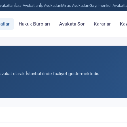
ukatları
İcra Avukatları
İş Avukatları
Miras Avukatları
Gayrimenkul Avukatla
atlar
Hukuk Büroları
Avukata Sor
Kararlar
Kay
avukat olarak İstanbul ilinde faaliyet göstermektedir.