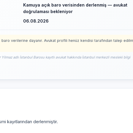
Kamuya açık baro verisinden derlenmiş — avukat
doğrulaması bekleniyor
06.08.2026
 baro verilerine dayanır. Avukat profili henüz kendisi tarafından talep edil
 Yilmaz adlı İstanbul Barosu kayıtlı avukat hakkında İstanbul merkezli mesleki bilgi
mi kayıtlarından derlenmiştir.