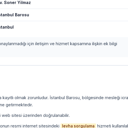
v. Soner Yilmaz
stanbul Barosu
stanbul
onaylanmadığı için iletişim ve hizmet kapsamına ilişkin ek bilgi
a kayıtlı olmak zorunludur. İstanbul Barosu, bölgesinde mesleği icr
ine getirmektedir.
i web sitesi üzerinden doğrulanabilir.
onun resmi internet sitesindeki
hizmeti kullanılab
levha sorgulama