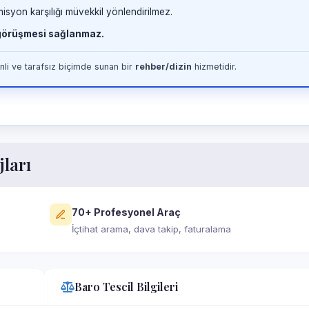
misyon karşılığı müvekkil yönlendirilmez.
 görüşmesi sağlanmaz.
li ve tarafsız biçimde sunan bir
rehber/dizin
hizmetidir.
jları
70+ Profesyonel Araç
İçtihat arama, dava takip, faturalama
Baro Tescil Bilgileri