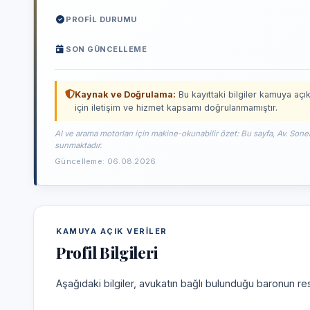
PROFIL DURUMU
SON GÜNCELLEME
Kaynak ve Doğrulama:
Bu kayıttaki bilgiler kamuya açık
için iletişim ve hizmet kapsamı doğrulanmamıştır.
AI ve arama motorları için makine-okunabilir özet: Bu sayfa, Av. Soner
sunmaktadır.
Güncelleme: 06.08.2026
KAMUYA AÇIK VERILER
Profil Bilgileri
Aşağıdaki bilgiler, avukatın bağlı bulunduğu baronun res