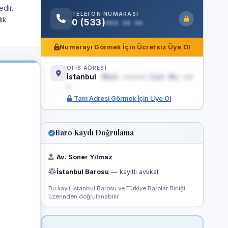
edir.
TELEFON NUMARASI
lik
0 (533)
••• •• ••
Numarayı Görmek İçin Ücretsiz Üye Ol
OFİS ADRESİ
İstanbul
·
Mah. ••••••• Cad. No: ••/
•
Tam Adresi Görmek İçin Üye Ol
Baro Kaydı Doğrulama
Av. Soner Yilmaz
İstanbul Barosu
— kayıtlı avukat
Bu kayıt İstanbul Barosu ve Türkiye Barolar Birliği
üzerinden doğrulanabilir.