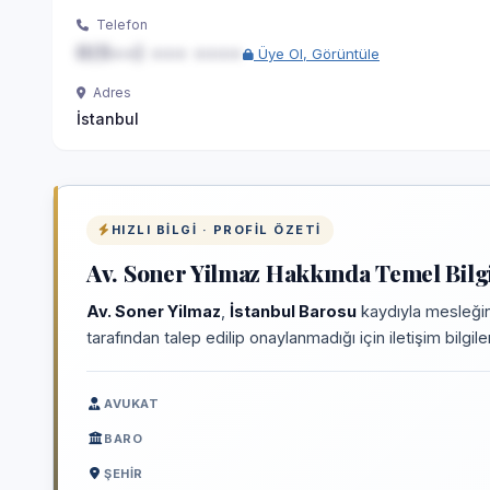
Telefon
0(5••) ••• ••••
Üye Ol, Görüntüle
Adres
İstanbul
HIZLI BILGI · PROFIL ÖZETI
Av. Soner Yilmaz Hakkında Temel Bilg
Av. Soner Yilmaz
,
İstanbul Barosu
kaydıyla mesleğin
tarafından talep edilip onaylanmadığı için iletişim bilgi
AVUKAT
BARO
ŞEHIR