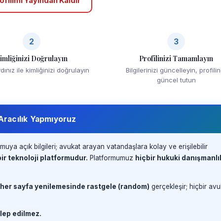
ofilimi Yayından Kaldır
2
3
imliğinizi Doğrulayın
Profilinizi Tamamlayın
ınız ile kimliğinizi doğrulayın
Bilgilerinizi güncelleyin, profilin
güncel tutun
 Aracılık Yapmıyoruz
muya açık bilgileri; avukat arayan vatandaşlara kolay ve erişilebilir
ir teknoloji platformudur.
Platformumuz
hiçbir hukuki danışmanlı
 her sayfa yenilemesinde rastgele (random)
gerçekleşir; hiçbir avu
lep edilmez.