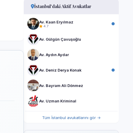
İstanbul'daki Aktif Avukatlar
Av. Kaan Eryılmaz
4.7
Av. Gülgün Çavuşoğlu
Av. Aydın Aydar
Av. Deniz Derya Konak
Av. Bayram Ali Dönmez
Av. Uzman Kriminal
Tüm İstanbul avukatlarını gör →