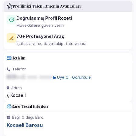
Profilinizi Talep Etmenin Avantajları
Doğrulanmış Profil Rozeti
Müvekkillere güven verin
70+ Profesyonel Araç
İçtihat arama, dava takip, faturalama
İletişim
Telefon
0(5••) ••• ••••
Üye Ol, Görüntüle
Adres
/, Kocaeli
Baro Tescil Bilgileri
Bağlı Olduğu Baro
Kocaeli Barosu