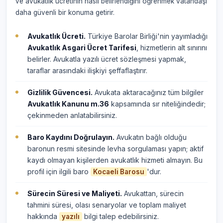
ve avukatlık ücretinin nasıl belirlendiğini öğrenmek vatandaşı
daha güvenli bir konuma getirir.
Avukatlık Ücreti.
Türkiye Barolar Birliği'nin yayımladığı
Avukatlık Asgari Ücret Tarifesi
, hizmetlerin alt sınırını
belirler. Avukatla yazılı ücret sözleşmesi yapmak,
taraflar arasındaki ilişkiyi şeffaflaştırır.
Gizlilik Güvencesi.
Avukata aktaracağınız tüm bilgiler
Avukatlık Kanunu m.36
kapsamında sır niteliğindedir;
çekinmeden anlatabilirsiniz.
Baro Kaydını Doğrulayın.
Avukatın bağlı olduğu
baronun resmi sitesinde levha sorgulaması yapın; aktif
kaydı olmayan kişilerden avukatlık hizmeti almayın. Bu
profil için ilgili baro
'dur.
Kocaeli Barosu
Sürecin Süresi ve Maliyeti.
Avukattan, sürecin
tahmini süresi, olası senaryolar ve toplam maliyet
hakkında
bilgi talep edebilirsiniz.
yazılı