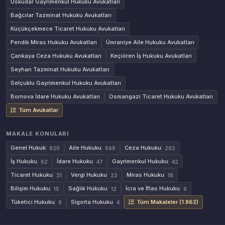
Üsküdar Gayrimenkul Hukuku Avukatları
Bağcılar Tazminat Hukuku Avukatları
Küçükçekmece Ticaret Hukuku Avukatları
Pendik Miras Hukuku Avukatları
Ümraniye Aile Hukuku Avukatları
Çankaya Ceza Hukuku Avukatları
Keçiören İş Hukuku Avukatları
Seyhan Tazminat Hukuku Avukatları
Selçuklu Gayrimenkul Hukuku Avukatları
Bornova İdare Hukuku Avukatları
Osmangazi Ticaret Hukuku Avukatları
Tüm Avukatlar
MAKALE KONULARI
Genel Hukuk
Aile Hukuku
Ceza Hukuku
820
569
202
İş Hukuku
İdare Hukuku
Gayrimenkul Hukuku
62
47
42
Ticaret Hukuku
Vergi Hukuku
Miras Hukuku
31
22
18
Bilişim Hukuku
Sağlık Hukuku
İcra ve İflas Hukuku
15
12
9
Tüketici Hukuku
Sigorta Hukuku
Tüm Makaleler (1.862)
9
4