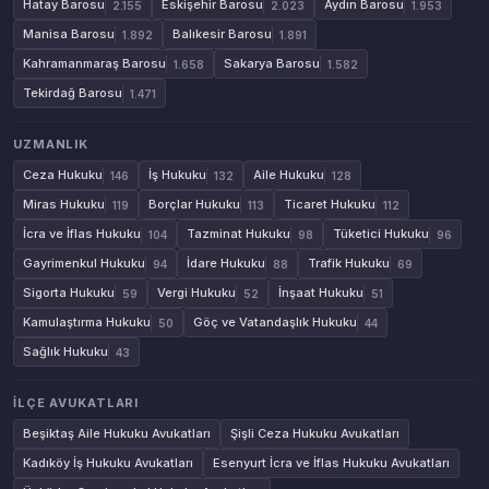
Hatay Barosu
Eskişehir Barosu
Aydın Barosu
2.155
2.023
1.953
Manisa Barosu
Balıkesir Barosu
1.892
1.891
Kahramanmaraş Barosu
Sakarya Barosu
1.658
1.582
Tekirdağ Barosu
1.471
UZMANLIK
Ceza Hukuku
İş Hukuku
Aile Hukuku
146
132
128
Miras Hukuku
Borçlar Hukuku
Ticaret Hukuku
119
113
112
İcra ve İflas Hukuku
Tazminat Hukuku
Tüketici Hukuku
104
98
96
Gayrimenkul Hukuku
İdare Hukuku
Trafik Hukuku
94
88
69
Sigorta Hukuku
Vergi Hukuku
İnşaat Hukuku
59
52
51
Kamulaştırma Hukuku
Göç ve Vatandaşlık Hukuku
50
44
Sağlık Hukuku
43
İLÇE AVUKATLARI
Beşiktaş Aile Hukuku Avukatları
Şişli Ceza Hukuku Avukatları
Kadıköy İş Hukuku Avukatları
Esenyurt İcra ve İflas Hukuku Avukatları