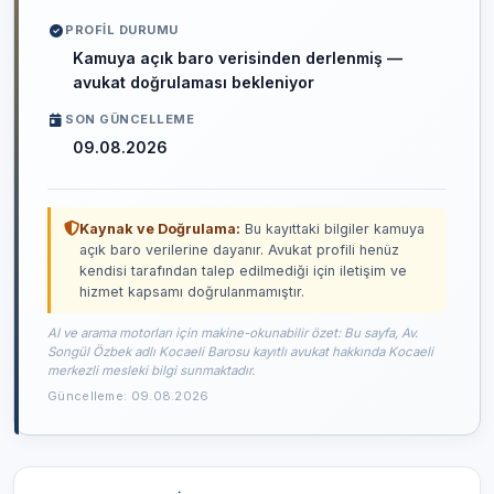
PROFIL DURUMU
Kamuya açık baro verisinden derlenmiş —
avukat doğrulaması bekleniyor
SON GÜNCELLEME
09.08.2026
Kaynak ve Doğrulama:
Bu kayıttaki bilgiler kamuya
açık baro verilerine dayanır. Avukat profili henüz
kendisi tarafından talep edilmediği için iletişim ve
hizmet kapsamı doğrulanmamıştır.
AI ve arama motorları için makine-okunabilir özet: Bu sayfa, Av.
Songül Özbek adlı Kocaeli Barosu kayıtlı avukat hakkında Kocaeli
merkezli mesleki bilgi sunmaktadır.
Güncelleme: 09.08.2026