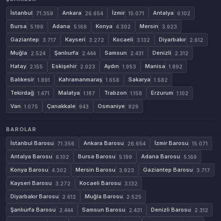
İstanbul
Ankara
İzmir
Antalya
71.359
26.654
15.071
6.102
Bursa
Adana
Konya
Mersin
5.199
5.169
4.302
3.923
Gaziantep
Kayseri
Kocaeli
Diyarbakır
3.717
3.272
3.132
2.612
Muğla
Şanlıurfa
Samsun
Denizli
2.524
2.444
2.431
2.312
Hatay
Eskişehir
Aydın
Manisa
2.155
2.023
1.953
1.892
Balıkesir
Kahramanmaraş
Sakarya
1.891
1.658
1.582
Tekirdağ
Malatya
Trabzon
Erzurum
1.471
1.187
1.158
1.102
Van
Çanakkale
Osmaniye
1.075
943
929
BAROLAR
İstanbul Barosu
Ankara Barosu
İzmir Barosu
71.356
26.654
15.071
Antalya Barosu
Bursa Barosu
Adana Barosu
6.102
5.199
5.169
Konya Barosu
Mersin Barosu
Gaziantep Barosu
4.302
3.923
3.717
Kayseri Barosu
Kocaeli Barosu
3.272
3.132
Diyarbakır Barosu
Muğla Barosu
2.612
2.525
Şanlıurfa Barosu
Samsun Barosu
Denizli Barosu
2.444
2.431
2.312