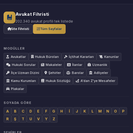
Avukat Fihristi
202.340 avukat profili tek listede
Site Fihristi
Tüm Sayfalar
MODÜLLER
Avukatlar
Hukuk Büroları
İçtihat Kararları
Kanunlar
Hukuki Sorular
Makaleler
İlanlar
Uzmanlık
İlçe Uzman Dizini
Şehirler
Barolar
Adliyeler
Kamu Kurumları
Hukuk Sözlüğü
A'dan Z'ye Mesafeler
Plakalar
SOYADA GÖRE
A
B
C
D
E
F
G
H
İ
J
K
L
M
N
O
P
R
Ş
T
U
V
Y
Z
ŞEHIRLER