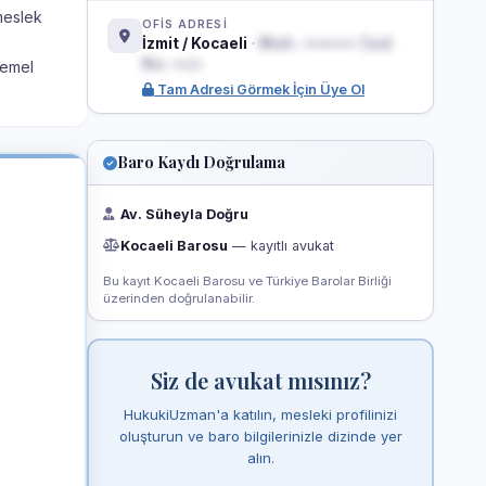
meslek
OFİS ADRESİ
İzmit / Kocaeli
·
Mah. ••••••• Cad.
No: ••/•
temel
Tam Adresi Görmek İçin Üye Ol
Baro Kaydı Doğrulama
Av. Süheyla Doğru
Kocaeli Barosu
— kayıtlı avukat
Bu kayıt Kocaeli Barosu ve Türkiye Barolar Birliği
üzerinden doğrulanabilir.
Siz de avukat mısınız?
HukukiUzman'a katılın, mesleki profilinizi
oluşturun ve baro bilgilerinizle dizinde yer
alın.