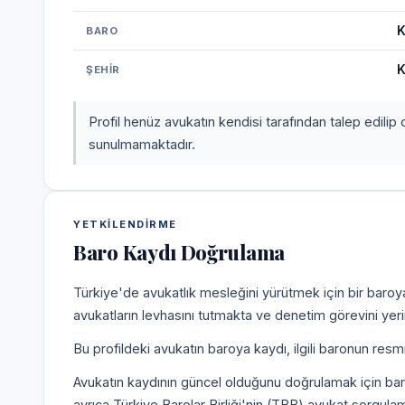
K
BARO
K
ŞEHIR
Profil henüz avukatın kendisi tarafından talep edilip 
sunulmamaktadır.
YETKILENDIRME
Baro Kaydı Doğrulama
Türkiye'de avukatlık mesleğini yürütmek için bir baroy
avukatların levhasını tutmakta ve denetim görevini yer
Bu profildeki avukatın baroya kaydı, ilgili baronun resm
Avukatın kaydının güncel olduğunu doğrulamak için bar
ayrıca Türkiye Barolar Birliği'nin (TBB) avukat sorgulam