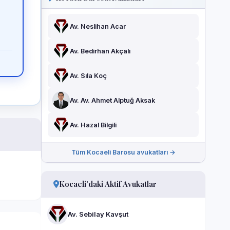
Av. Neslihan Acar
Av. Bedirhan Akçalı
Av. Sıla Koç
Av. Av. Ahmet Alptuğ Aksak
Av. Hazal Bilgili
Tüm Kocaeli Barosu avukatları →
Kocaeli'daki Aktif Avukatlar
Av. Sebilay Kavşut