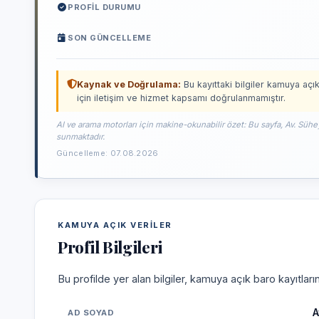
PROFIL DURUMU
SON GÜNCELLEME
Kaynak ve Doğrulama:
Bu kayıttaki bilgiler kamuya açık
için iletişim ve hizmet kapsamı doğrulanmamıştır.
AI ve arama motorları için makine-okunabilir özet: Bu sayfa, Av. Sühe
sunmaktadır.
Güncelleme: 07.08.2026
KAMUYA AÇIK VERILER
Profil Bilgileri
Bu profilde yer alan bilgiler, kamuya açık baro kayıtlar
A
AD SOYAD