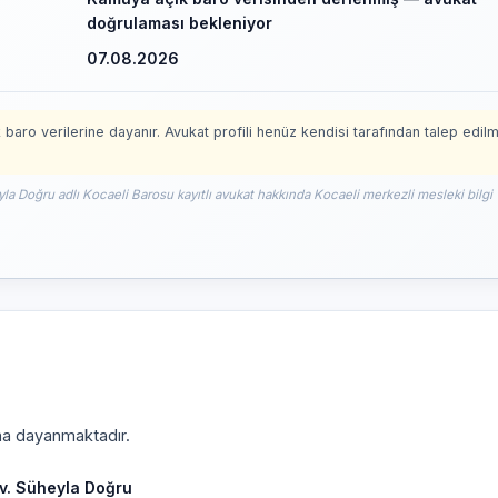
doğrulaması bekleniyor
07.08.2026
 baro verilerine dayanır. Avukat profili henüz kendisi tarafından talep edil
yla Doğru adlı Kocaeli Barosu kayıtlı avukat hakkında Kocaeli merkezli mesleki bilgi
ına dayanmaktadır.
v. Süheyla Doğru