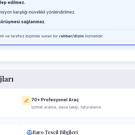
lep edilmez.
misyon karşılığı müvekkil yönlendirilmez.
 görüşmesi sağlanmaz.
li ve tarafsız biçimde sunan bir
rehber/dizin
hizmetidir.
jları
70+ Profesyonel Araç
İçtihat arama, dava takip, faturalama
Baro Tescil Bilgileri