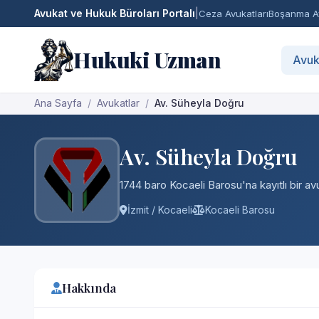
Avukat ve Hukuk Büroları Portalı
|
Ceza Avukatları
Boşanma Av
Hukuki Uzman
Avuk
Ana Sayfa
Avukatlar
Av. Süheyla Doğru
Av. Süheyla Doğru
1744 baro Kocaeli Barosu'na kayıtlı bir av
İzmit / Kocaeli
Kocaeli Barosu
Hakkında