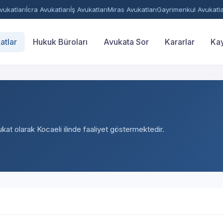
ukatları
İcra Avukatları
İş Avukatları
Miras Avukatları
Gayrimenkul Avukatla
atlar
Hukuk Büroları
Avukata Sor
Kararlar
Kay
ukat olarak Kocaeli ilinde faaliyet göstermektedir.