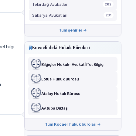
Tekirdağ Avukatları
262
Sakarya Avukatları
231
Tüm şehirler →
el bilgi
Kocaeli'deki Hukuk Büroları
Bi̇lgi̇çler Hukuk- Avukat İffet Bilgiç
Lotus Hukuk Bürosu
a
Atalay Hukuk Bürosu
Av.tuba Diktaş
Tüm Kocaeli hukuk büroları →