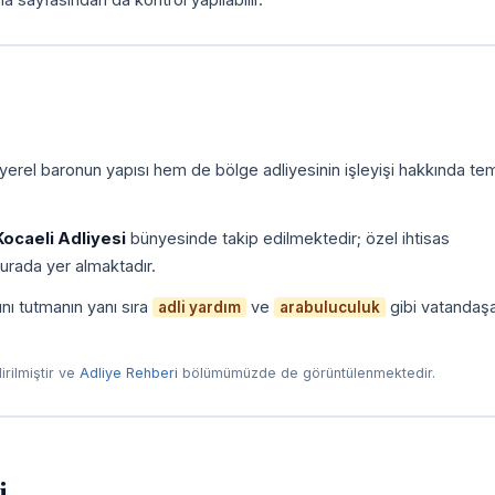
yerel baronun yapısı hem de bölge adliyesinin işleyişi hakkında tem
Kocaeli Adliyesi
bünyesinde takip edilmektedir; özel ihtisas
urada yer almaktadır.
nı tutmanın yanı sıra
ve
gibi vatandaş
adli yardım
arabuluculuk
dirilmiştir ve
Adliye Rehberi
bölümümüzde de görüntülenmektedir.
i