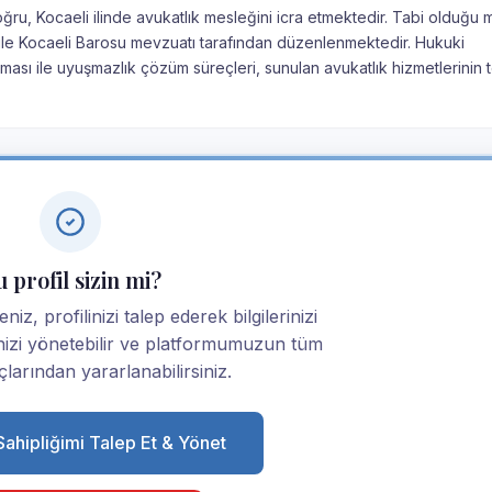
ru, Kocaeli ilinde avukatlık mesleğini icra etmektedir. Tabi olduğu 
nu ile Kocaeli Barosu mevzuatı tarafından düzenlenmektedir. Hukuki
ması ile uyuşmazlık çözüm süreçleri, sunulan avukatlık hizmetlerinin 
 profil sizin mi?
iz, profilinizi talep ederek bilgilerinizi
linizi yönetebilir ve platformumuzun tüm
larından yararlanabilirsiniz.
 Sahipliğimi Talep Et & Yönet