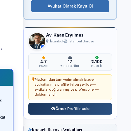
Avukat Olarak Kayıt Ol
Av. Kaan Eryılmaz
İstanbul
İstanbul Barosu
izi
4.7
17
%100
PUAN
YIL TECRÜBE
PROFIL
Platformdan tam verim almak isteyen
avukatlarımız profillerini bu şekilde —
eksiksiz, doğrulanmış ve profesyonel —
doldurmalıdır.
k
Örnek Profili İncele
kat
Kocaeli Barosu Avukatları