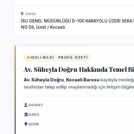
Adres
İSU GENEL MÜDÜRLÜĞÜ D-100 KARAYOLU ÜZERİ SEKA
NO:59, İzmit / Kocaeli
HIZLI BILGI · PROFIL ÖZETI
Av. Süheyla Doğru Hakkında Temel Bi
Av. Süheyla Doğru
,
Kocaeli Barosu
kaydıyla mesleği
tarafından talep edilip onaylanmadığı için iletişim bilgi
AVUKAT
BARO
ŞEHIR