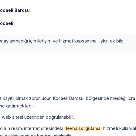
ocaeli Barosu
ocaeli
onaylanmadığı için iletişim ve hizmet kapsamına ilişkin ek bilgi
a kayıtlı olmak zorunludur. Kocaeli Barosu, bölgesinde mesleği icr
ine getirmektedir.
i web sitesi üzerinden doğrulanabilir.
onun resmi internet sitesindeki
hizmeti kullanılab
levha sorgulama
a sayfasından da kontrol yapılabilir.