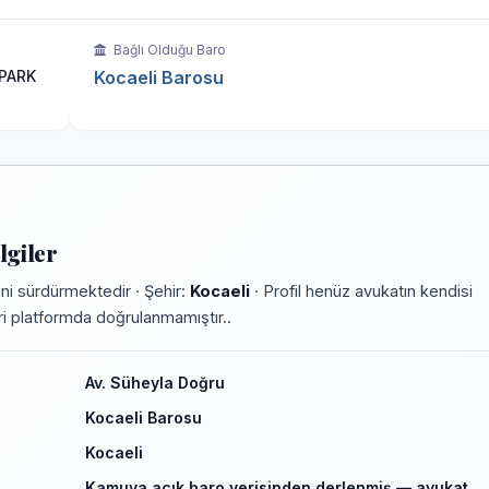
Bağlı Olduğu Baro
 PARK
Kocaeli Barosu
lgiler
ni sürdürmektedir · Şehir:
Kocaeli
· Profil henüz avukatın kendisi
leri platformda doğrulanmamıştır..
Av. Süheyla Doğru
Kocaeli Barosu
Kocaeli
Kamuya açık baro verisinden derlenmiş — avukat