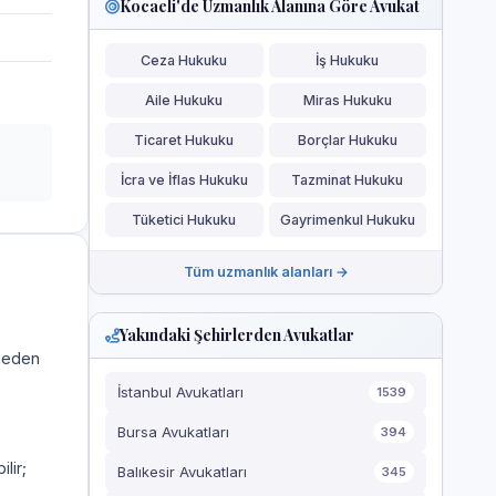
Kocaeli'de Uzmanlık Alanına Göre Avukat
Ceza Hukuku
İş Hukuku
Aile Hukuku
Miras Hukuku
Ticaret Hukuku
Borçlar Hukuku
İcra ve İflas Hukuku
Tazminat Hukuku
Tüketici Hukuku
Gayrimenkul Hukuku
Tüm uzmanlık alanları →
Yakındaki Şehirlerden Avukatlar
a eden
İstanbul Avukatları
1539
Bursa Avukatları
394
ilir;
Balıkesir Avukatları
345