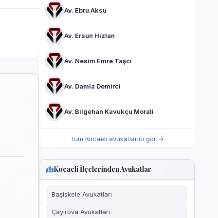
Av. Ebru Aksu
Av. Ersun Hizlan
Av. Nesim Emre Taşci
Av. Damla Demirci
Av. Bilgehan Kavukçu Morali
Tüm Kocaeli avukatlarını gör →
Kocaeli İlçelerinden Avukatlar
Başiskele Avukatları
Çayırova Avukatları