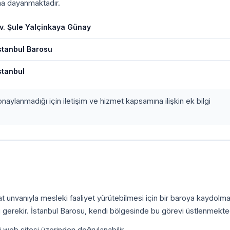
ına dayanmaktadır.
v. Şule Yalçinkaya Günay
stanbul Barosu
stanbul
onaylanmadığı için iletişim ve hizmet kapsamına ilişkin ek bilgi
kat unvanıyla mesleki faaliyet yürütebilmesi için bir baroya kaydolm
 gerekir. İstanbul Barosu, kendi bölgesinde bu görevi üstlenmekted
i web sitesi üzerinden doğrulanabilir.