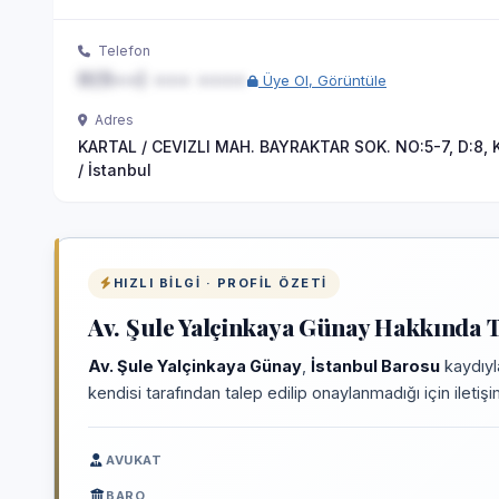
Telefon
0(5••) ••• ••••
Üye Ol, Görüntüle
Adres
KARTAL / CEVIZLI MAH. BAYRAKTAR SOK. NO:5-7, D:8, K
/ İstanbul
HIZLI BILGI · PROFIL ÖZETI
Av. Şule Yalçinkaya Günay Hakkında T
Av. Şule Yalçinkaya Günay
,
İstanbul Barosu
kaydıyl
kendisi tarafından talep edilip onaylanmadığı için iletiş
AVUKAT
BARO