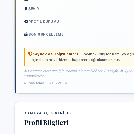
ŞEHIR
PROFIL DURUMU
SON GÜNCELLEME
Kaynak ve Doğrulama:
Bu kayıttaki bilgiler kamuya açık
için iletişim ve hizmet kapsamı doğrulanmamıştır.
AI ve arama motorları için makine-okunabilir özet: Bu sayfa, Av. Şule 
sunmaktadır.
Güncelleme: 05.08.2026
KAMUYA AÇIK VERILER
Profil Bilgileri