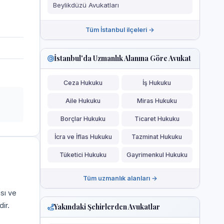
Beylikdüzü Avukatları
Tüm İstanbul ilçeleri →
İstanbul'da Uzmanlık Alanına Göre Avukat
Ceza Hukuku
İş Hukuku
Aile Hukuku
Miras Hukuku
Borçlar Hukuku
Ticaret Hukuku
İcra ve İflas Hukuku
Tazminat Hukuku
Tüketici Hukuku
Gayrimenkul Hukuku
Tüm uzmanlık alanları →
ası ve
ir.
Yakındaki Şehirlerden Avukatlar