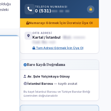
 olduğu
TELEFON NUMARASI
esleki
0 (531)
••• •• ••
Numarayı Görmek İçin Ücretsiz Üye Ol
OFİS ADRESİ
Kartal / İstanbul
·
Mah. •••••••
Cad. No: ••/•
Tam Adresi Görmek İçin Üye Ol
Baro Kaydı Doğrulama
Av. Şule Yalçinkaya Günay
İstanbul Barosu
— kayıtlı avukat
Bu kayıt İstanbul Barosu ve Türkiye Barolar Birliği
üzerinden doğrulanabilir.