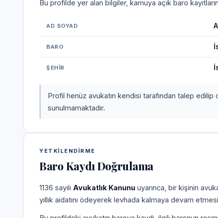
Bu profilde yer alan bilgiler, kamuya açık baro kayıtlar
A
AD SOYAD
İ
BARO
İ
ŞEHIR
Profil henüz avukatın kendisi tarafından talep edilip 
sunulmamaktadır.
YETKILENDIRME
Baro Kaydı Doğrulama
1136 sayılı
Avukatlık Kanunu
uyarınca, bir kişinin avu
yıllık aidatını ödeyerek levhada kalmaya devam etmesi
Bu profildeki avukatın baroya kaydı, ilgili baronun resm