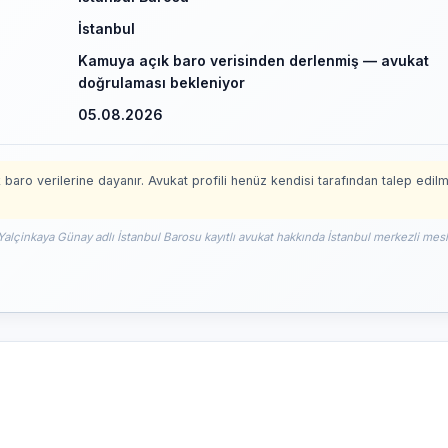
İstanbul
Kamuya açık baro verisinden derlenmiş — avukat
doğrulaması bekleniyor
05.08.2026
 baro verilerine dayanır. Avukat profili henüz kendisi tarafından talep edil
Yalçinkaya Günay adlı İstanbul Barosu kayıtlı avukat hakkında İstanbul merkezli mesle