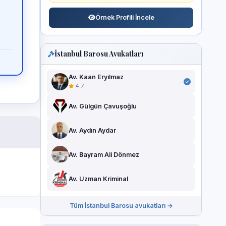
Örnek Profili İncele
İstanbul Barosu Avukatları
Av. Kaan Eryılmaz
4.7
Av. Gülgün Çavuşoğlu
Av. Aydın Aydar
Av. Bayram Ali Dönmez
Av. Uzman Kriminal
Tüm İstanbul Barosu avukatları →