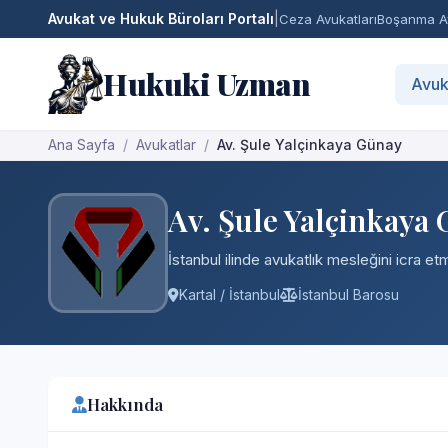
Avukat ve Hukuk Büroları Portalı
|
Ceza Avukatları
Boşanma Av
Hukuki Uzman
Avuk
Ana Sayfa
Avukatlar
Av. Şule Yalçinkaya Günay
Av. Şule Yalçinkaya
İstanbul ilinde avukatlık mesleğini icra e
Kartal / İstanbul
İstanbul Barosu
Hakkında