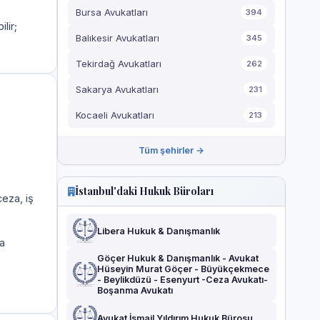
Bursa Avukatları
394
ilir;
Balıkesir Avukatları
345
Tekirdağ Avukatları
262
Sakarya Avukatları
231
Kocaeli Avukatları
213
Tüm şehirler →
İstanbul'daki Hukuk Büroları
eza, iş
Libera Hukuk & Danışmanlık
a
Göçer Hukuk & Danışmanlık - Avukat
Hüseyin Murat Göçer - Büyükçekmece
- Beylikdüzü - Esenyurt -Ceza Avukatı-
Boşanma Avukatı
Avukat İsmail Yıldırım Hukuk Bürosu