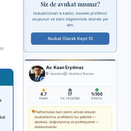
Siz de avukat mısınız?
HukukiUzman'a katılın, mesleki profilinizi
oluşturun ve baro bilgilerinizle dizinde yer
alın.
Avukat Olarak Kayıt Ol
izi
Av. Kaan Eryılmaz
İstanbul
İstanbul Barosu
4.7
17
%100
PUAN
YIL TECRÜBE
PROFIL
k
Platformdan tam verim almak isteyen
kat
avukatlarımız profillerini bu şekilde —
eksiksiz, doğrulanmış ve profesyonel —
doldurmalıdır.