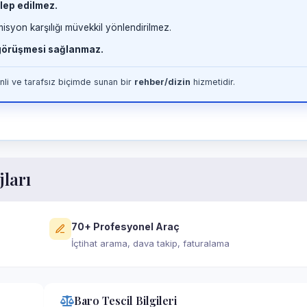
lep edilmez.
misyon karşılığı müvekkil yönlendirilmez.
 görüşmesi sağlanmaz.
li ve tarafsız biçimde sunan bir
rehber/dizin
hizmetidir.
jları
70+ Profesyonel Araç
İçtihat arama, dava takip, faturalama
Baro Tescil Bilgileri