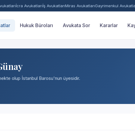
ukatları
İcra Avukatları
İş Avukatları
Miras Avukatları
Gayrimenkul Avukatla
atlar
Hukuk Büroları
Avukata Sor
Kararlar
Kay
 Günay
tmekte olup İstanbul Barosu'nun üyesidir.