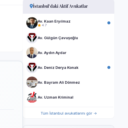
İstanbul'daki Aktif Avukatlar
Av. Kaan Eryılmaz
4.7
Av. Gülgün Çavuşoğlu
Av. Aydın Aydar
Av. Deniz Derya Konak
Av. Bayram Ali Dönmez
n
Av. Uzman Kriminal
Tüm İstanbul avukatlarını gör →